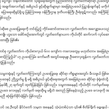
ေငြက်ပ္ သိန္းတစ္ေထာင္ သုံးစြဲေရးအတြက္ ျပည္ေထာင္စု လႊတ္ေတာ္ဆိုင္ရာ ဥပေဒတြင္
အခ်က္အလက္ႏွင့္ အဓိပၸာယ္ ဖြင့္ဆိုခ်က္မ်ားမွာ အေျခခံဥပေဒပါ ျပ႒ာန္းခ်က္ႏွင့္ မကို
ပာေရးဆိုခြင့္ရွိသူ ျပန္ၾကားေရး ဝန္ႀကီးဌာန ဒုတိယဝန္ႀကီး ဦးရဲထြဋ္ကလည္း အႀကိမ္ႀက
ျဖစ္သည္။
ပင္ဆိုေစ ဥပေဒျပဳေရးကို တင္းျပည့္ ကိုင္ေဆာင္ထားေသာ လႊတ္ေတာ္က အေလွ်ာ့ေပးသည့
က်ဳိး ဟူေသာ ေခါင္းစဥ္ေအာက္တြင္ လႊတ္ေတာ္နာယက ကိုယ္တိုင္ ဆက္လက္ လုပ္ေဆာ
ထားၿပီး ျဖစ္၏။
ာင္စု လႊတ္ေတာ္က ကိုယ္စားလွယ္ ၆၀၀ ေက်ာ္က ကေလးေတြမွ မဟုတ္တာ။ အေျခခံဥပေ
 ေစာင့္ၾကည့္ပါ” ဟု ဥပေဒၾကမ္း ေကာ္မတီ အတြင္းေရးမွဴး ဦးေစာလွထြန္းက လႊတ္ေတာ္ဘ
ုံ႔ျပန္သည္။
ု႔ သမၼတ႐ုံးႏွင့္ လႊတ္ေတာ္ၾကားတြင္ ဥပေဒျပဳေရး ဆိုင္ရာ ကိစၥမ်ားအတြင္း မီးသဖြယ္ ျဖစ္
ပေဒႏွင့္ ညီညြတ္မႈ ရွိ မရွိ အဓိပၸာယ္ ဖြင့္ဆိုေရးအတြက္ အေျခခံဥပေဒ ဆိုင္ရာ ခုံ႐ုံးထံသိ
 ဇန္နဝါရီ ၂၇ ရက္တြင္ ထုတ္ျပန္ခဲ့ျခင္း ျဖစ္သည္။ သမၼတအေနႏွင့္ ကိုယ္တိုင္ လက္မွတ္ေရး
 ဥပေဒ ေလးခုႏွင့္ လက္မွတ္ ေရးထိုးမႈ မရွိဘဲ အတည္ ျဖစ္ေနခဲ့သည့္ ဥပေဒ ေလးခုကို 
 မညီ ဆုံးျဖတ္ခိုင္းခဲ့ျခင္း ျဖစ္သည္။
အဖြဲ႕ဝင္ ၁၅ ဦးတြင္ ႏိုင္ငံေတာ္ သမၼတ အေနႏွင့္ သုံးပုံတစ္ပုံသာ ၎၏ စိတ္ႀကဳိက္ ေ႐ြးခ်ယ္