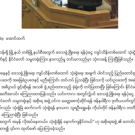
n by ေအာင္ထက္
စ္ဝန္းရွိ ၿမဳိ႕နယ္ တစ္ၿမဳိ႕နယ္စီအတြက္ ေဒသဖြံ႕ၿဖိဳးေရး ရန္ပုံေငြ က်ပ္သိန္းတစ္ေထာင္ သုံ
ႏွင့္ ႏိုင္ငံေတာ္ သမၼတ႐ုံးၾကား နားလည္မႈ တင္းမာသည္မွာ သံုးလခန္႔ ၾကာၿပီျဖစ္သည္။
ွင့္ ေဒသဖြံ႕ၿဖဳိးေရး က်ပ္သိန္းတစ္ေထာင္ သုံးစြဲေရး အခ်က္ ပါဝင္သည့္ ျပည္ေထာင္
ဥပေဒကို အေျခခံဥပေဒႏွင့္ မညီေၾကာင္း ထင္ဟပ္ ျပသခဲ့ၿပီး ျဖစ္သလို ယင္းဥပေဒကို အေ
 အဓိပၸာယ္ ဖြင့္ဆိုရန္ အသစ္ ဖြဲ႕စည္းထားသည့္ ခုံ႐ုံးကို တင္ျပထားၿပီး ျဖစ္ေၾကာင္း ႏိုင္င
အတိအလင္း ေၾကညာထားျပန္သည္။ ယင္းကာလ အတြင္း၌ပင္ ေဒသဖြံ႕ၿဖဳိးေရး ရန္ပုံေငြ သ
င္ငံေတာ္ သမၼတ႐ုံးႏွင့္ အစိုးရ အဖြဲ႕ဝင္က ေခတၱေစာင့္ဆိုင္းရန္ ဇန္နဝါရီလ ဒုတိယပတ္တ
လည္း သုံးစြဲၿမဲ ဆက္လက္ သုံးစြဲရန္ နာယက သူရဦးေရႊမန္း ကိုယ္တိုင္ ဇန္နဝါရီလ တ
 ေၾကညာခဲ့ၿပီး ျဖစ္သည္။
တြက္ အမွန္ လိုအပ္ေနတယ္။ သုံးစြဲခ်ိန္ ေနာက္က်ႏိုင္တယ္” ဟု အစိုးရအဖြဲ႕၏ ေတာင္းဆိ
ထား၍ ၎က ထုတ္ေဖာ္ ေျပာၾကားခဲ့သည္။