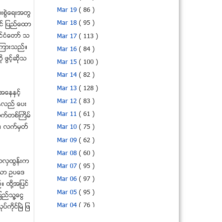
Mar 19
( 86 )
းစြဲေရးအတြ
Mar 18
( 95 )
ပင္ ျပည္ေထာ
င္ငံေတာ္ သ
Mar 17
( 113 )
ပာၾကားသည္။
Mar 16
( 84 )
ဖြင့္ဆိုသ
Mar 15
( 100 )
Mar 14
( 82 )
Mar 13
( 128 )
ေနႏွင့္
Mar 12
( 83 )
န္လည္ ေပး
Mar 11
( 61 )
ာက္တစ္ႀကိမ္
္။ လက္မွတ္
Mar 10
( 75 )
Mar 09
( 62 )
Mar 08
( 60 )
စာလွထြန္းက
Mar 07
( 95 )
ေသာ ဥပေဒ
Mar 06
( 97 )
 ထို႔အျပင္
Mar 05
( 95 )
ပည္သူ႔ေငြ
Mar 04
( 76 )
ကိုင္ျမဲ ျဖ
Mar 03
( 72 )