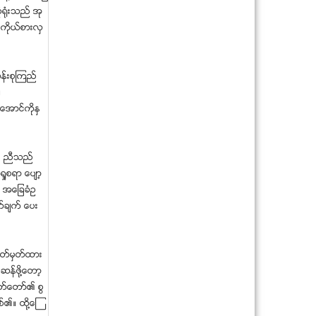
Cholesterol ကိုလက္စေထာ
ုံ႐ုံးသည္ အု
အီးေပါက္ျခင္း (Fart) အေၾကာင္း တေစ့
 ကိုယ္စားလွ
တေစာင္း
ကေလး ႏို႔တိုက္ရင္း အိပ္မေပ်ာ္ေစနဲ႔
တုိင္းျပည္မ်က္ႏွာ ျပည္သူေတြရဲ႔မ်က္ႏွာကိုၾ
န္းစုၾကည္
ကည့္ပါဦး
။
မိဘမ်ား သတိမ ထားမိ ေသးေသာ ကေ
းေအာင္ကိုႏွ
လး မ်ားအတြက္ စမတ္ဖုန္း...
Viber မွ ပိုက္ဆံေပး၀ယ္ရေသာ Sticker ေ
တြကို Hack ယူနည္း
င့္ ညီသည္
အမ်ဳိးသမီးတစ္ဦးထံမွ သိန္း ၅၀၀ ခန္႔တ
ႈစရာ ေပ်ာ့
န္ေၾကးရွိ စိတ္...
္ အေျခခံဥ
အမ်ဳိးသမီးတစ္ဦး အဓမၼျပဳက်င့္ခံရမႈအတြ
္ခ်က္ ေပး
က္ ညီအစ္ကိုႏွ...
မစင္အညစ္ အေၾကး မ်ားကို စြမ္းအင္ အျဖ
စ္ အသံုးျပဳမည့္...
 သတ္မွတ္ထား
ျမင္းမူ ၿမိဳ႕နယ္တြင္ ရဲတပ္ဖြဲ႕ႏွင့္ ေဒသခံ
မ်ား ႐ုန္...
းဆန္ဖို႔ေတာ့
ႊတ္ေတာ္၏ စြ
ႏိုင္ငံေရးဆိုင္ရာ ကန္ လက္ေထာက္ ႏိုင္ငံျ
ခားေရး ဝန္ႀ...
္၏။ ထို႔ေၾ