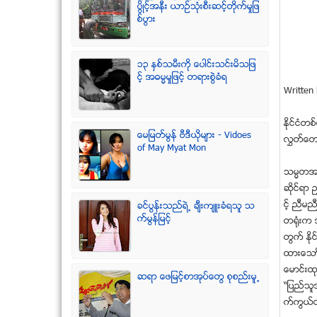
ပြိဳင့္အနီး ယာဥ္သုံးစီးဆင့္တိုက္မႈျဖ
စ္ပြား
၁၃ ႏွစ္သမီးကို ေပါင္းသင္းမိသျဖ
င့္ အဓမၼမႈျဖင့္ တရားစြဲခံရ
Writte
ႏိုင္ငံတ
ေမျမတ္မြန္ ဗီဒီယုိမ်ား - Vidoes
လႊတ္ေတာ္
of May Myat Mon
သမၼတအေနႏ
ဆိုင္ရာ 
င့္ ညီမညီ
ခင္ပြန္းသည္ရဲ႕ ခ်ီးက်ဴးခံရသူ သ
က္မြန္ျမင့္
တ႐ုံးက 
တြက္ ႏို
ထားေသာ္
ေမာင္းထု
ဆရာ ေဖျမင့္စာအုပ္ေတြ စုစည္းမူ႕
“ျပည္သူအ
က္ကြယ္