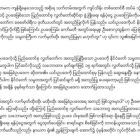
သာမက က်န္ရွိေနေသးသည့္ အစိုးရ သက္တမ္းအတြက္ က်ပ္သိန္း တစ္ေထာင္စီ ထပ္မံ သုံ
့္ ဥပေဒျဖစ္ေသာ ျပည္ေထာင္စု လႊတ္ေတာ္ဆိုင္ရာ ဖြံ႕ၿဖဳိးေရး ရန္ပုံေငြ ဥပေဒၾကမ္းကို
တ္ေတာ္က ေဖေဖာ္ဝါရီလ ဒုတိယပတ္တြင္ အတည္ျပဳလိုက္ ျပန္သည္။ ယင္းဥပေဒကိုပင္ ႏို
င္ျပလိုက္ၿပီ ျဖစ္ေၾကာင္း ဥပေဒၾကမ္း ေကာ္မတီ အတြင္းေရးမွဴး ဦးေစာလွထြန္းက ေျ
ကိုလည္း သမၼတႀကီးက လက္မွတ္ထိုး အတည္ျပဳမွာ မဟုတ္ဘူး” ဟု ၎က သူ၏အျမင္ကို 
ဥပေဒကဲ့သို႔ ျပည္ေထာင္စု လႊတ္ေတာ္က အတည္ျပဳၿပီးေသာ ဥပေဒကို ႏိုင္ငံေတာ္ သမၼတအ
ူပါက ျပင္ဆင္လိုသည့္ သေဘာထား မွတ္ခ်က္ျဖင့္ ၁၅ ရက္အတြင္း လႊတ္ေတာ္သို႔ ျပ
္ဟု အေျခခံဥပေဒက ဆိုထား၏။ ယင္းဥပေဒကို ျပည္ေထာင္စုမွ ျပန္လည္ ေဆြးေႏြးၿပီး ေန
႔လိုက္ပါက ႏိုင္ငံေတာ္ သမၼတအတြက္ ျပင္ဆင္ခ်က္ မရွိ အတည္ျပဳ ေပးရေတာ့မည္ ျဖစ္သည
ရန္ အခ်ိန္ ခုနစ္ရက္သာ ရွိေၾကာင္း အေျခခံဥပေဒက ေထာက္ျပထားသည္။
က္အတြင္း လက္မွတ္ထိုးထိုး မထိုးထိုး အေျခခံဥပေဒအရ အတည္ ျဖစ္သြားမွာပါ” ဟု ဦးေ
္း ေျပာဆိုသည္။ ထို႔ေၾကာင့္ ျပည္ေထာင္စု လႊတ္ေတာ္က သေဘာတူ အတည္ျပဳထား
သမၼတ သေဘာမတူဘဲ အတည္ျဖစ္သည့္ ဥပေဒ ငါးခုအထိ ျဖစ္လာႏိုင္စရာ ရွိေနၿပီ ျဖစ္သည္။
ဖဳိးေရး ရန္ပုံေငြအတြက္ ေငြထုတ္ေပးျခင္း၊ စာရင္းမ်ား စိစစ္ျခင္းကို တာဝန္ယူထားေသာ ျ
ကာ္မတီသည္လည္း နာယက ႐ုံး၏ ညႊန္ၾကားခ်က္ ေအာက္၌ ပုံမွန္အတိုင္း လုပ္ကိုင္ဆဲ၊ လုပ္