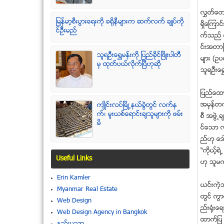
လႊတ္ေတာ္
ျမန္မာ့စီးပြားေရးကို ခရိုနီမ်ားက ဆက္လက္ ခ်ဳပ္ကို
ရွိေၾကာ
င္ဥိီးမည္
က္သည္ လႊ
င္းအတာျ
သူရဦးေရႊမန္းကို ျပည္ခိုင္ျဖိဳးပါတီ
မ်ား (ဥပ
မွ ထုတ္ပယ္လိုက္ျပီဟုဆို
သူရဦးေ
ျပည္ေထာ
အမွန္တက
က်ဳိင္းလပ္ၿမိဳ႕နယ္ခြဲတြင္ လက္န
က္၊ မူးယစ္ေရာင္းခ်သူမ်ားကို ဖမ္း
စီ အဖြဲ
မိ
င္ေသာ လု
ည္ဟု ေဒ
“ကိုယ့္ရ
Useful Links
ဟု သူမ
Erin Kamler
ယင္းကဲ့သ
Myanmar Real Estate
တြင္ ကြ
Web Design
ည္း႐ုံးေရ
Web Design Agency in Bangkok
ထာက္ျပ 
နည္းပညာ