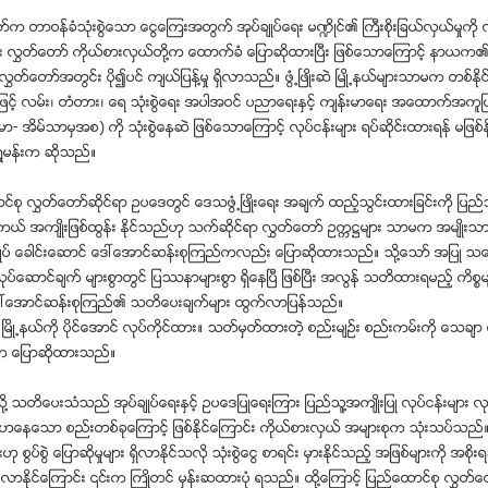
က တာဝန္ခံသုံးစြဲေသာ ေငြေၾကးအတြက္ အုပ္ခ်ဳပ္ေရး မ႑ိဳင္၏ ႀကီးစိုးျခယ္လွယ္မႈကို 
င္း လႊတ္ေတာ္ ကိုယ္စားလွယ္တို႔က ေထာက္ခံ ေျပာဆိုထားၿပီး ျဖစ္ေသာေၾကာင့္ နာယက၏ 
တ္ေတာ္အတြင္း ပို၍ပင္ က်ယ္ျပန္႔မႈ ရွိလာသည္။ ဖြံ႕ၿဖဳိးဆဲ ၿမဳိ႕နယ္မ်ားသာမက တစ္ႏိုင္
ဖင့္ လမ္း၊ တံတား၊ ေရ သုံးစြဲေရး အပါအဝင္ ပညာေရးႏွင့္ က်န္းမာေရး အေထာက္အကူျပဳ
မာ- အိမ္သာမွအစ) ကို သုံးစြဲေနဆဲ ျဖစ္ေသာေၾကာင့္ လုပ္ငန္းမ်ား ရပ္ဆိုင္းထားရန္ မျဖစ္ႏိ
ရႊမန္းက ဆိုသည္။
င္စု လႊတ္ေတာ္ဆိုင္ရာ ဥပေဒတြင္ ေဒသဖြံ႕ၿဖဳိးေရး အခ်က္ ထည့္သြင္းထားျခင္းကို ျပ
ယ္ အက်ဳိးျဖစ္ထြန္း ႏိုင္သည္ဟု သက္ဆိုင္ရာ လႊတ္ေတာ္ ဥကၠ႒မ်ား သာမက အမ်ဳိးသား
႕ခ်ဳပ္ ေခါင္းေဆာင္ ေဒၚေအာင္ဆန္းစုၾကည္ကလည္း ေျပာဆိုထားသည္။ သို႔ေသာ္ အျပဳ
ပ္ေဆာင္ခ်က္ မ်ားစြာတြင္ ျပႆနာမ်ားစြာ ရွိေနၿပီ ျဖစ္ၿပီး အလြန္ သတိထားရမည့္ ကိစၥ
ၚေအာင္ဆန္းစုၾကည္၏ သတိေပးခ်က္မ်ား ထြက္လာျပန္သည္။
ဲ႕ ၿမိဳ႕နယ္ကို ပိုင္ေအာင္ လုပ္ကိုင္ထား။ သတ္မွတ္ထားတဲ့ စည္းမ်ဥ္း စည္းကမ္းကို ေသခ်ာ
က ေျပာဆိုထားသည္။
ို႔ သတိေပးသံသည္ အုပ္ခ်ဳပ္ေရးႏွင့္ ဥပေဒျပဳေရးၾကား ျပည္သူ႔အက်ဳိးျပဳ လုပ္ငန္းမ်ား 
ာဟေနေသာ စည္းတစ္ခုေၾကာင့္ ျဖစ္ႏိုင္ေၾကာင္း ကိုယ္စားလွယ္ အမ်ားစုက သုံးသပ္သည္။
းဟု စြပ္စြဲ ေျပာဆိုမႈမ်ား ရွိလာႏိုင္သလို သုံးစြဲေငြ စာရင္း မွားႏိုင္သည့္ အျဖစ္မ်ားကို အ
လာႏိုင္ေၾကာင္း ၎က ႀကဳိတင္ မွန္းဆထားပုံ ရသည္။ ထို႔ေၾကာင့္ ျပည္ေထာင္စု လႊတ္