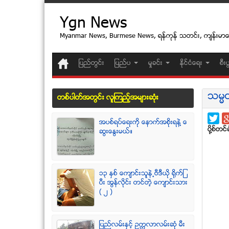
Ygn News
Myanmar News, Burmese News, ရန္ကုန္ သတင္း, က်န္းမာ
ျပည္တြင္း
ျပည္ပ
မႈခင္း
ႏုိင္ငံေရး
စီး
သမၼတႏ
တစ္ပါတ္အတြင္း လူၾကည့္အမ်ားဆံုး
အပစ္ရပ္ေရးကို ေနာက္အစိုးရနဲ႔ ေ
ပုိ႔စ္တင္ခ
ဆြးေႏြးမယ္။
၁၃ ႏွစ္ ေက်ာင္းသူနဲ႕ဗီဒီယို ရိုက္ျ
ပီး အြန္လိုင္း တင္တဲ့ ေက်ာင္းသား
( ၂ )
ျပည္လမ္းႏွင့္ ဥကၠလာလမ္းဆုံ မီး