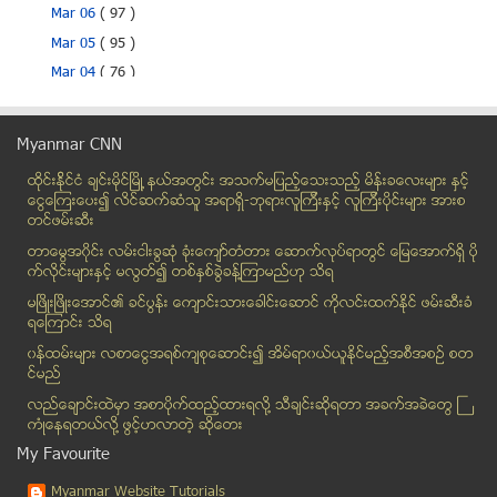
Mar 06
( 97 )
Mar 05
( 95 )
Mar 04
( 76 )
Mar 03
( 72 )
Mar 02
( 68 )
Myanmar CNN
ဆရာစံေမြးေန႔ ေတာင္သူ လယ္သမားေန႔ ျဖစ္ေစလို
ထိုင္းနို္င္ငံ ခ်င္းမိုင္ျမိဳ ့နယ္အတြင္း အသက္မျပည့္ေသးသည့္ မိန္းခေလးမ်ား နွင့္
ေဒၚတင္၀င္း ေသာင္းဂဏန္း ပမာဏ မကိုင္ရတာၾကာပါၿပီ
ေငြေၾကးေပး၍ လိင္ဆက္ဆံသူ အရာရွိ-ဘုရားလူၾကီးနွင့္ လူၾကီးပိုင္းမ်ား အားစ
Video call ႏွင့္ အျခား တန္ဖိုးျမင့္ ဝန္ေဆာင္မႈမ်ား...
တင္ဖမ္းဆီး
တပ္မေတာ္ကာကြယ္ေရးဦးစီးခ်ဳပ္ႏွင္႕ မီဒီယာမ်ားပထမဆုံ...
တာေမြအ၀ိုင္း လမ္းငါးခြဆံု ခံုးေက်ာ္တံတား ေဆာက္လုပ္ရာတြင္ ေျမေအာက္ရွိ ပို
ဆုေတာင္းမေနႏွင့္ဆိုတဲ့စကားဟာ အစြန္းမလြတ္ဘူး
က္လိုင္းမ်ားႏွင့္ မလြတ္၍ တစ္ႏွစ္ခြဲခန္႔ၾကာမည္ဟု သိရ
Water poisoning ေရအဆိပ္သင့္ျခင္း
မၿဖိဳးၿဖိဳးေအာင္၏ ခင္ပြန္း ေက်ာင္းသားေခါင္းေဆာင္ ကိုလင္းထက္ႏိုင္ ဖမ္းဆီးခံ
ရေၾကာင္း သိရ
အာဏာပါးကြက္သား
၀န္ထမ္းမ်ား လစာေငြအရစ္က်စုေဆာင္း၍ အိမ္ရာ၀ယ္ယူႏုိင္မည့္အစီအစဥ္ စတ
အိပ္ေပ်ာ္ေနစဥ္ အသက္ရွဴ ရပ္သည့္ ေရာဂါနွင့္ နွလံုးျပႆနာ
င္မည္
က်ဴးလို႔ေက်ာ္လို႔ လြယ္မယ္ ထင္သလား
လည္ေခ်ာင္းထဲမွာ အစာပိုက္ထည့္ထားရလုိ႔ သီခ်င္းဆုိရတာ အခက္အခဲေတြ ႀ
Gems of English Conversations ( 46 )
ကံဳေနရတယ္လို႔ ဖြင့္ဟလာတဲ့ ဆုိေတး
တူရကီတြင္ ဗလီဆရာႏွစ္ဦးမွ ၎တို႔၏ ႏွမအရင္းေခါက္ေခါက...
My Favourite
အကိုက္အခဲ ေပ်ာက္ေဆး ေသာက္သည့္ အမ်ိဳးသားမ်ား ပန္းေသ...
Myanmar Website Tutorials