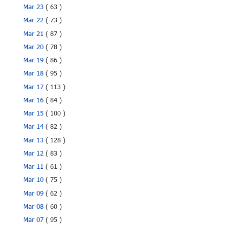
Mar 23
( 63 )
Mar 22
( 73 )
Mar 21
( 87 )
Mar 20
( 78 )
Mar 19
( 86 )
Mar 18
( 95 )
Mar 17
( 113 )
Mar 16
( 84 )
Mar 15
( 100 )
Mar 14
( 82 )
Mar 13
( 128 )
Mar 12
( 83 )
Mar 11
( 61 )
Mar 10
( 75 )
Mar 09
( 62 )
Mar 08
( 60 )
Mar 07
( 95 )