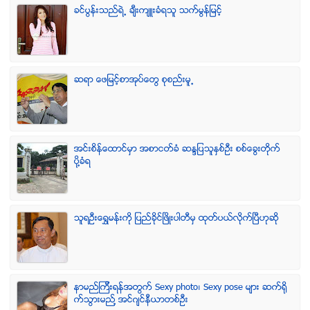
ခင္ပြန္းသည္ရဲ႕ ခ်ီးက်ဴးခံရသူ သက္မြန္ျမင့္
ဆရာ ေဖျမင့္စာအုပ္ေတြ စုစည္းမူ႕
အင္းစိန္ေထာင္မွာ အစာငတ္ခံ ဆႏၵျပသူႏွစ္ဦး စစ္ေခြးတုိက္
ပုိ႔ခံရ
သူရဦးေရႊမန္းကို ျပည္ခိုင္ျဖိဳးပါတီမွ ထုတ္ပယ္လိုက္ျပီဟုဆို
နာမည္ၾကီးရန္အတြက္ Sexy photo၊ Sexy pose မ်ား ဆက္ရို
က္သြားမည္႔ အင္ဂ်င္နီယာတစ္ဦး