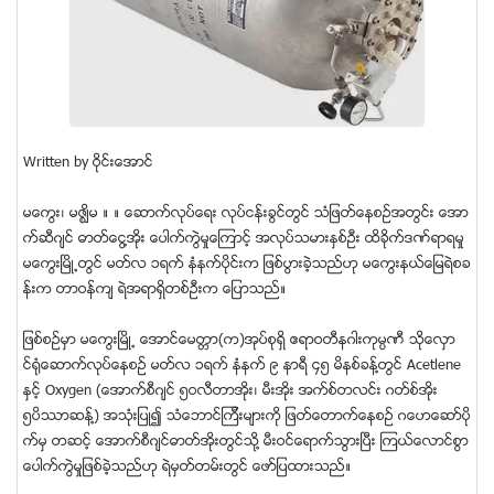
Written by ဝုိင္းေအာင္
မေကြး၊ မဇၩိမ ။ ။ ေဆာက္လုပ္ေရး လုပ္ငန္းခြင္တြင္ သံျဖတ္ေနစဥ္အတြင္း ေအာ
က္ဆီဂ်င္ ဓာတ္ေငြ႔အုိး ေပါက္ကြဲမႈေၾကာင့္ အလုပ္သမားႏွစ္ဦး ထိခုိက္ဒဏ္ရာရမႈ
မေကြးၿမိဳ႕တြင္ မတ္လ ၁ရက္ နံနက္ပုိင္းက ျဖစ္ပြားခဲ့သည္ဟု မေကြးနယ္ေျမရဲစခ
န္းက တာဝန္က် ရဲအရာရွိတစ္ဦးက ေျပာသည္။
ျဖစ္စဥ္မွာ မေကြးၿမိဳ႕ ေအာင္ေမတၱာ(က)အုပ္စုရွိ ဧရာဝတီနဂါးကုမၸဏီ သိုေလွာ
င္႐ုံေဆာက္လုပ္ေနစဥ္ မတ္လ ၁ရက္ နံနက္ ၉ နာရီ ၄၅ မိနစ္ခန္႔တြင္ Acetlene
ႏွင့္ Oxygen (ေအာက္စီဂ်င္ ၅ဝလီတာအိုး၊ မီးအိုး အက္စ္တလင္း ဂတ္စ္အိုး
၅ပိႆာဆန္႔) အသုံးျပဳ၍ သံေဘာင္ၾကီးမ်ားကုိ ျဖတ္ေတာက္ေနစဥ္ ဂေဟေဆာ္ပို
က္မွ တဆင့္ ေအာက္စီဂ်င္ဓာတ္အိုးတြင္သို႔ မီးဝင္ေရာက္သြားၿပီး ၾကယ္ေလာင္စြာ
ေပါက္ကြဲမႈျဖစ္ခဲ့သည္ဟု ရဲမွတ္တမ္းတြင္ ေဖာ္ျပထားသည္။