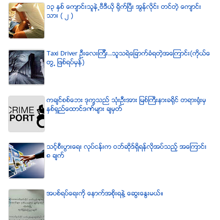
၁၃ ႏွစ္ ေက်ာင္းသူနဲ႕ဗီဒီယို ရိုက္ျပီး အြန္လိုင္း တင္တဲ့ ေက်ာင္း
သား ( ၂ )
Taxi Driver ဦးေလးၾကီး..သူသရဲေျခာက္ခံရတဲ့အေၾကာင္း(ကိုယ္ေ
တြ႕ ျဖစ္ရပ္မွန္)
ကခ်င္စစ္ေဘး ဒုကၡသည္ သံုးဦးအား ျမစ္ႀကီးနားခရိုင္ တရားရံုးမွ
ႏွစ္ရွည္ေထာင္ဒဏ္မ်ား ခ်မွတ္
သင့္စီးပြားေရး လုပ္ငန္းက ဝဘ္ဆိုဒ္ရွိရန္လိုအပ္သည့္ အေၾကာင္း
၈ ခ်က္
အပစ္ရပ္ေရးကို ေနာက္အစိုးရနဲ႔ ေဆြးေႏြးမယ္။