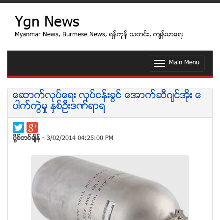
Ygn News
Myanmar News, Burmese News, ရန္ကုန္ သတင္း, က်န္းမာေရး
Main Menu
T
o
g
g
ေဆာက္လုပ္ေရး လုပ္ငန္းခြင္ ေအာက္ဆီဂ်င္အုိး ေ
l
ပါက္ကြဲမႈ ႏွစ္ဦးဒဏ္ရာရ
e
n
a
v
ပုိ႔စ္တင္ခ်ိန္
- 3/02/2014 04:25:00 PM
i
g
a
t
i
o
n