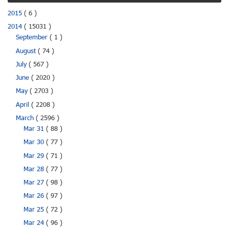
2015
( 6 )
2014
( 15031 )
September
( 1 )
August
( 74 )
July
( 567 )
June
( 2020 )
May
( 2703 )
April
( 2208 )
March
( 2596 )
Mar 31
( 88 )
Mar 30
( 77 )
Mar 29
( 71 )
Mar 28
( 77 )
Mar 27
( 98 )
Mar 26
( 97 )
Mar 25
( 72 )
Mar 24
( 96 )