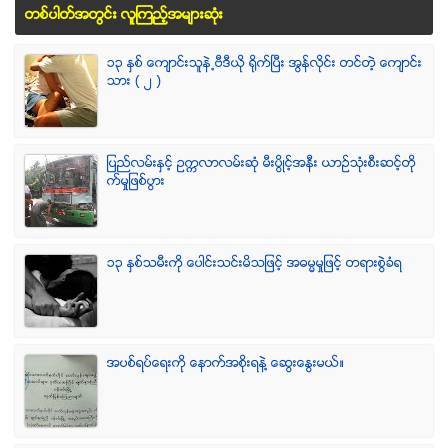
တစ္ပါတ္အတြင္း လူၾကည့္အမ်ားဆံုး
၁၃ ႏွစ္ ေက်ာင္းသူနဲ႕ဗီဒီယို ရိုက္ျပီး အြန္လိုင္း တင္တဲ့ ေက်ာင္း
သား ( ၂ )
ျပည္လမ္းႏွင့္ ဥကၠလာလမ္းဆုံ မီးပြိဳင့္အနီး ယာဥ္သုံးစီးဆင့္တို
က္မႈျဖစ္ပြား
၁၃ ႏွစ္သမီးကို ေပါင္းသင္းမိသျဖင့္ အဓမၼမႈျဖင့္ တရားစြဲခံရ
အပစ္ရပ္ေရးကို ေနာက္အစိုးရနဲ႔ ေဆြးေႏြးမယ္။