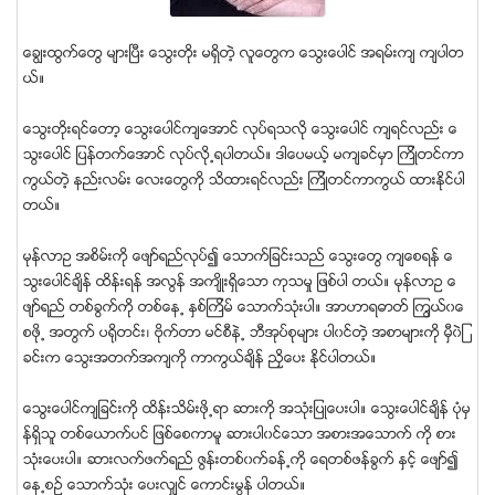
ေခြၽးထြက္ေတြ မ်ားၿပီး ေသြးတိုး မရွိတဲ့ လူေတြက ေသြးေပါင္ အရမ္းက် က်ပါတ
ယ္။
ေသြးတုိးရင္ေတာ့ ေသြးေပါင္က်ေအာင္ လုပ္ရသလို ေသြးေပါင္ က်ရင္လည္း ေ
သြးေပါင္ ျပန္တက္ေအာင္ လုပ္လို႕ရပါတယ္။ ဒါေပမယ့္ မက်ခင္မွာ ၾကိဳတင္ကာ
ကြယ္တဲ့ နည္းလမ္း ေလးေတြကို သိထားရင္လည္း ၾကိဳတင္ကာကြယ္ ထားႏိုင္ပါ
တယ္။
မုန္လာဥ အစိမ္းကို ေဖ်ာ္ရည္လုပ္၍ ေသာက္ျခင္းသည္ ေသြးေတြ က်ေစရန္ ေ
သြးေပါင္ခ်ိန္ ထိန္းရန္ အလြန္ အက်ိဳးရိွေသာ ကုသမႈ ျဖစ္ပါ တယ္။ မုန္လာဥ ေ
ဖ်ာ္ရည္ တစ္ခြက္ကို တစ္ေန႕ ႏွစ္ၾကိမ္ ေသာက္သံုးပါ။ အာဟာရဓာတ္ ၾကြယ္၀ေ
စဖို႕ အတြက္ ပရိုတင္း၊ ဗိုက္တာ မင္စီနဲ႕ ဘီအုပ္စုမ်ား ပါ၀င္တဲ့ အစာမ်ားကို မွီ၀ဲျ
ခင္းက ေသြးအတက္အက်ကို ကာကြယ္ခ်ိန္ ညွိေပး ႏိုင္ပါတယ္။
ေသြးေပါင္က်ျခင္းကို ထိန္းသိမ္းဖို႕ရာ ဆားကို အသံုးျပဳေပးပါ။ ေသြးေပါင္ခ်ိန္ ပံုမွ
န္ရွိသူ တစ္ေယာက္ပင္ ျဖစ္ေစကာမူ ဆားပါ၀င္ေသာ အစားအေသာက္ ကို စား
သံုးေပးပါ။ ဆားလက္ဖက္ရည္ ဇြန္းတစ္၀က္ခန္႕ကို ေရတစ္ဖန္ခြက္ နွင့္ ေဖ်ာ္၍
ေန႕စဥ္ ေသာက္သံုး ေပးလွ်င္ ေကာင္းမြန္ ပါတယ္။