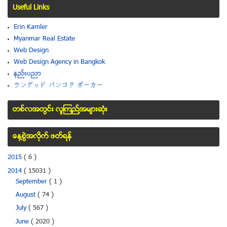
Useful Links
Erin Kamler
Myanmar Real Estate
Web Design
Web Design Agency in Bangkok
နည္းပညာ
ラングッド バンコク ポーカー
တစ္လအတြင္း လူၾကည္႔အမ်ားဆံုး
ေန႔စြဲအလိုက္ ဖတ္ရန္
2015
( 6 )
2014
( 15031 )
September
( 1 )
August
( 74 )
July
( 567 )
June
( 2020 )