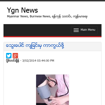
Ygn News
Myanmar News, Burmese News, ရန္ကုန္ သတင္း, က်န္းမာေရး
Main Menu
T
o
g
g
ေသြးေပါင္ က်ျခင္းမွ ကာကြယ္ဖို႔
l
e
n
a
ပုိ႔စ္တင္ခ်ိန္
- 3/02/2014 03:44:00 PM
v
i
g
a
t
i
o
n