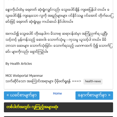
ခႏၶာကိုယ္ထဲမွ ေရဓာတ္ ဆံုးရံႈးလွ်င္လည္း ေသြးေပါင္ခ်ိန္ က်ေစျပန္ပါ တယ္။ ေ
သြးေပါင္ခ်ိန္ က်ေနေသာ လူကို အရည္မ်ားမ်ား ၀င္ႏိုင္သမွ် ၀င္ေအာင္ တိုက္ေပးျ
ခင္းျဖင့္ ေရဓာတ္ ဆံုးရံႈးမႈမွ ကယ္ဆယ္ ႏိုင္ပါတယ္။
အကယ္၍ ေသြးေပါင္ တိုးေနပါက မိသားစု ဆရာ၀န္ထံမွာ အၾကံညဏ္ရ ယူၿပီး
သင့္တင့္ မွန္ကန္သည့္ ေဆး၀ါး ေသာက္သံုးမႈ ၊ ကုသမႈ ယူသင့္ပါ တယ္။ မိမိ
ဘာသာ ေဆးမ်ား ေသာက္သံုးျခင္း၊ ေသာက္ရသည့္ ပမာဏထက္ ပို၍ ေသာက္ျ
ခင္း မ်ားကိုလည္း ေရွာင္ၾကဥ္ပါ။
By Health Articles
MOI Webportal Myanmar
သက္ဆုိင္ေသာ အေၾကာင္းအရာမ်ား ပုိမုိဖတ္ရႈရန္ ===>
health-news
Home
« ယခင္စာမ်က္ႏွာ
ေနာက္စာမ်က္ႏွာ »
တစ္ပါတ္အတြင္း လူၾကည့္အမ်ားဆံုး