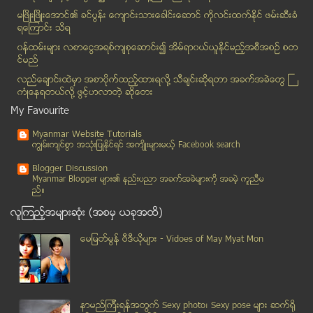
စီးကရက္ အခြန္ ၁၀၀ ရာခုိင္ႏႈန္း၊ အရက္၊ ဘီယာႏွင့္ ၀ိ...
မၿဖိဳးၿဖိဳးေအာင္၏ ခင္ပြန္း ေက်ာင္းသားေခါင္းေဆာင္ ကိုလင္းထက္ႏိုင္ ဖမ္းဆီးခံ
ရေၾကာင္း သိရ
ေရခြန္ေပးရၿပီး ေရမရတာဟာ သူပုန္ေတြကို ဆက္ေၾကးေပးေနရ...
၀န္ထမ္းမ်ား လစာေငြအရစ္က်စုေဆာင္း၍ အိမ္ရာ၀ယ္ယူႏုိင္မည့္အစီအစဥ္ စတ
ေျမလြတ္ေတြလုိ့ထင္တာေၾကာင္႕ခြင္႕ျပဳခဲ႕တာပါတဲ႕
င္မည္
၁ ႏွစ္၀င္ေငြ သိန္း ၂၀ အထက္ရွိသူမ်ား ၀င္ေငြခြန္ေဆာင...
လည္ေခ်ာင္းထဲမွာ အစာပိုက္ထည့္ထားရလုိ႔ သီခ်င္းဆုိရတာ အခက္အခဲေတြ ႀ
ဆီလီကြန္ေတာင္ၾကားက Facebook အိမ္ရာသစ္
ကံဳေနရတယ္လို႔ ဖြင့္ဟလာတဲ့ ဆုိေတး
Apple တို႔ ဖန္ျဖင့္ျပဳလုပ္ေသာ ဗိသုကာ
My Favourite
မိုဘိုင္းကြန္ရက္အတြင္း အသံုးျပဳႏိုင္သည့္ ဝန္ေဆာင္မ...
Myanmar Website Tutorials
က်န္းမာေရးဆိုင္ရာမ်ားကို ဖုန္းဆက္ေမးျမန္းႏိုင္မည့္...
ကၽြမ္းက်င္စြာ အသုံးျပဳႏုိင္ရင္ အက်ိဳးမ်ားမယ့္ Facebook search
Ooredoo က မိုဘုိင္းဖုန္းေပၚမွ အဓိကက်သည့္ ဆက္သြယ္ေရ...
Blogger Discussion
က်န္းမာေရး စစ္ေဆးမွဳမ်ားၿပဳလုပ္ႏိုင္ေသာ အစၥေရးႏိုင...
Myanmar Blogger မ်ား၏ နည္းပညာ အခက္အခဲမ်ားကုိ အခမဲ့ ကူညီမ
ည္။
ေလဆာကုိအသံုးျပဳ၍ေသြးႏွင့္ဆိုင္ေသာအခ်က္အလက္မ်ားရယူႏ...
လူၾကည့္အမ်ားဆုံး (အစမွ ယခုအထိ)
ဒံုးပ်ံျဖင့္တိုက္ခိုက္လာျခင္းကို လမ္းေၾကာင္းလဲႊေပး...
A.G.T.I မွ B.Tech ႏွင့္ B.Tech မွ B.E ေပါင္းကူးဝင္...
ေမျမတ္မြန္ ဗီဒီယုိမ်ား - Vidoes of May Myat Mon
ငပလီ ကမ္းေျခကေန ခ႐ုိနီ ကမ္းေျခ ျဖစ္ေတာ့မလား
လႊတ္ေတာ္သက္တမ္း သံုးႏွစ္ေက်ာ္ကာလအတြင္း ျပည္ေထာင္စု...
ေအာင္ျမင္ေသာ စြန္႔ဦး တီထြင္သူတို႔ ပိုင္ဆိုင္သည့္ ...
နာမည္ၾကီးရန္အတြက္ Sexy photo၊ Sexy pose မ်ား ဆက္ရို
မေလးရွားေလယာဥ္ေပၚ ခုိးယူပတ္စပို႔နဲ႔ လုိက္သူ အီရန္တ...