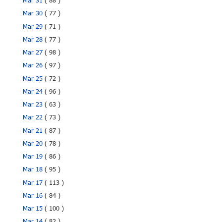
Mar 31
( 88 )
Mar 30
( 77 )
Mar 29
( 71 )
Mar 28
( 77 )
Mar 27
( 98 )
Mar 26
( 97 )
Mar 25
( 72 )
Mar 24
( 96 )
Mar 23
( 63 )
Mar 22
( 73 )
Mar 21
( 87 )
Mar 20
( 78 )
Mar 19
( 86 )
Mar 18
( 95 )
Mar 17
( 113 )
Mar 16
( 84 )
Mar 15
( 100 )