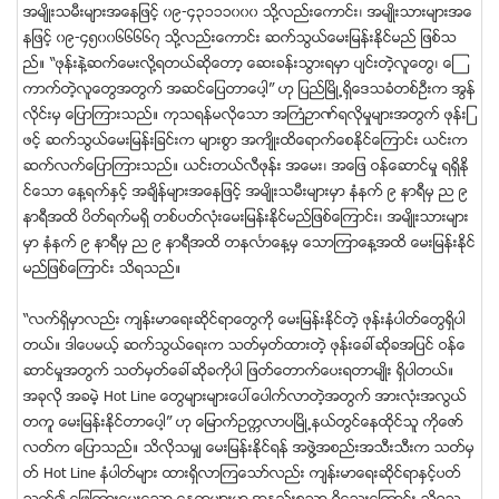
အမ်ိဳးသမီးမ်ားအေနျဖင့္ ၀၉-၄၃၁၁၁၀၀၀ သို႔လည္းေကာင္း၊ အမ်ဳိးသားမ်ားအေ
နျဖင့္ ၀၉-၄၅၀၀၆၆၆၆၇ သို႔လည္းေကာင္း ဆက္သြယ္ေမးျမန္းႏိုင္မည္ ျဖစ္သ
ည္။ “ဖုန္းနဲ႔ဆက္ေမးလို႔ရတယ္ဆိုေတာ့ ေဆးခန္းသြားရမွာ ပ်င္းတဲ့လူေတြ၊ ေၾ
ကာက္တဲ့လူေတြအတြက္ အဆင္ေျပတာေပါ့” ဟု ျပည္ၿမိဳ႕ရွိေဒသခံတစ္ဦးက အြန္
လိုင္းမွ ေျပာၾကားသည္။ ကုသရန္မလိုေသာ အႀကံဥာဏ္ရလိုမႈမ်ားအတြက္ ဖုန္းျ
ဖင့္ ဆက္သြယ္ေမးျမန္းျခင္းက မ်ားစြာ အက်ိဳးထိေရာက္ေစႏိုင္ေၾကာင္း ယင္းက
ဆက္လက္ေျပာၾကားသည္။ ယင္းတယ္လီဖုန္း အေမး၊ အေျဖ ဝန္ေဆာင္မႈ ရရွိႏို
င္ေသာ ေန႔ရက္ႏွင့္ အခ်ိန္မ်ားအေနျဖင့္ အမ်ိဳးသမီးမ်ားမွာ နံနက္ ၉ နာရီမွ ည ၉
နာရီအထိ ပိတ္ရက္မရွိ တစ္ပတ္လံုးေမးျမန္းႏိုင္မည္ျဖစ္ေၾကာင္း၊ အမ်ိဳးသားမ်ား
မွာ နံနက္ ၉ နာရီမွ ည ၉ နာရီအထိ တနလၤာေန႔မွ ေသာၾကာေန႔အထိ ေမးျမန္းႏိုင္
မည္ျဖစ္ေၾကာင္း သိရသည္။
“လက္ရွိမွာလည္း က်န္းမာေရးဆိုင္ရာေတြကို ေမးျမန္းႏိုင္တဲ့ ဖုန္းနံပါတ္ေတြရွိပါ
တယ္။ ဒါေပမယ့္ ဆက္သြယ္ေရးက သတ္မွတ္ထားတဲ့ ဖုန္းေခၚဆိုခအျပင္ ဝန္ေ
ဆာင္မႈအတြက္ သတ္မွတ္ေခၚဆိုခကိုပါ ျဖတ္ေတာက္ေပးရတာမ်ဳိး ရွိပါတယ္။
အခုလို အခမဲ့ Hot Line ေတြမ်ားမ်ားေပၚေပါက္လာတဲ့အတြက္ အားလံုးအလြယ္
တကူ ေမးျမန္းႏိုင္တာေပါ့” ဟု ေျမာက္ဥကၠလာပၿမိဳ႕နယ္တြင္ေနထိုင္သူ ကိုေဇာ္
လတ္က ေျပာသည္။ သိလိုသမွ် ေမးျမန္းႏိုင္ရန္ အဖြဲ႔အစည္းအသီးသီးက သတ္မွ
တ္ Hot Line နံပါတ္မ်ား ထားရွိလာၾကေသာ္လည္း က်န္းမာေရးဆိုင္ရာႏွင့္ပတ္