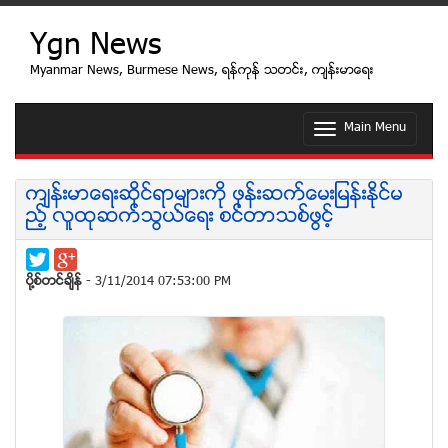
Ygn News
Myanmar News, Burmese News, ရန္ကုန္ သတင္း, က်န္းမာေရး
Main Menu
T
o
g
g
က်န္းမာေရးဆိုင္ရာမ်ားကို ဖုန္းဆက္ေမးျမန္းႏိုင္မ
l
ည့္ လူထုဆက္သြယ္ေရး စင္တာသစ္ဖြင့္
e
n
a
v
ပုိ႔စ္တင္ခ်ိန္
- 3/11/2014 07:53:00 PM
i
g
a
t
i
o
n