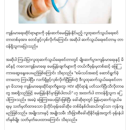
က်န္းမာေရးဆိုင္ရာမ်ားကို ဖုန္းဆက္ေမးျမန္းႏိုင္မည့္ လူထုဆက္သြယ္ေရးစင္
တာတစ္ခုအား စတင္ဖြင့္လွစ္လိုက္ေၾကာင္း အဆိုပါ ဆက္သြယ္ေရးစင္တာမွ တာ
ဝန္ရွိသူကေျပာသည္။
အဆိုပါ ၾကယ္ျပာလူထုဆက္သြယ္ေရးစင္တာတြင္ မ်ိဳးဆက္ပြားက်န္းမာေရးႏွင့္ မိ
ခင္ႏွင့္ ကေလးက်န္းမာေရး ေမးျမန္းခ်က္မ်ားကို တယ္လီဖုန္းမွတစ္ဆင့္ ေျဖၾ
ကားေဆြးေႏြးေပးမည္ျဖစ္ေၾကာင္း သိရသည္။ “စမ္းသပ္အဆင့္ ေဆာင္ရြက္ခဲ့
တာေတာ့ ၾကာပါၿပီ။ လက္ရွိဖြင့္လွစ္လိုက္ၿပီျဖစ္တဲ့ ဒီလူထုဆက္သြယ္ေရးစင္တာ
မွာ မိသားစု က်န္းမာေရးဆိုင္ရာကိစၥေတြ၊ HIV ဆိုင္ရာနဲ႔ ပတ္သက္ၿပီးသိလိုတာေ
တြ အစရွိသည္ျဖင့္ ေမးျမန္းႏိုင္မွာျဖစ္ပါတယ္” ဟု အထက္ပါ တာဝန္ရွိသူက ေျ
ပာၾကားသည္။ အခမဲ့ ေျဖၾကားေပးျခင္းျဖစ္ၿပီး ေခၚဆိုရာတြင္ ျမန္မာ့ဆက္သြယ္ေ
ရးမွ သတ္မွတ္ထားေသာ မိုဘိုင္းဖုန္းေခၚဆိုခ တစ္မိနစ္ငါးဆယ္က်ပ္သာ ကုန္က်
မည္ျဖစ္သည္။ အမ်ိဳးသားႏွင့္ အမ်ဳိးသမီး သီးျခားစီေခၚဆိုႏိုင္ရန္အတြက္ ဖုန္းနံပါ
တ္ႏွစ္မ်ိဳး သတ္မွတ္ေပးထားေၾကာင္း သိရသည္။