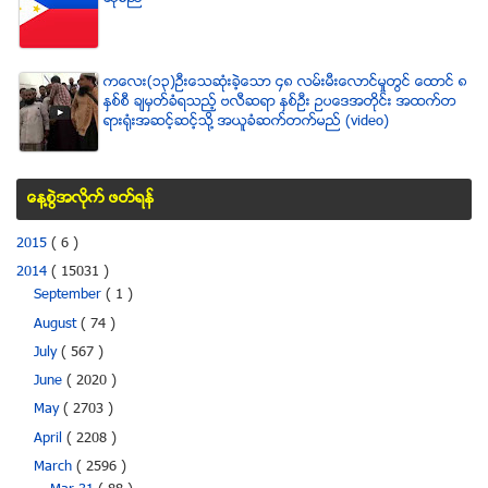
ကေလး(၁၃)ဦးေသဆံုးခဲ့ေသာ ၄၈ လမ္းမီးေလာင္မႈတြင္ ေထာင္ ၈
ႏွစ္စီ ခ်မွတ္ခံရသည့္ ဗလီဆရာ ႏွစ္ဦး ဥပေဒအတိုင္း အထက္တ
ရားရံုးအဆင့္ဆင့္သို႔ အယူခံဆက္တက္မည္ (video)
ေန႔စြဲအလိုက္ ဖတ္ရန္
2015
( 6 )
2014
( 15031 )
September
( 1 )
August
( 74 )
July
( 567 )
June
( 2020 )
May
( 2703 )
April
( 2208 )
March
( 2596 )