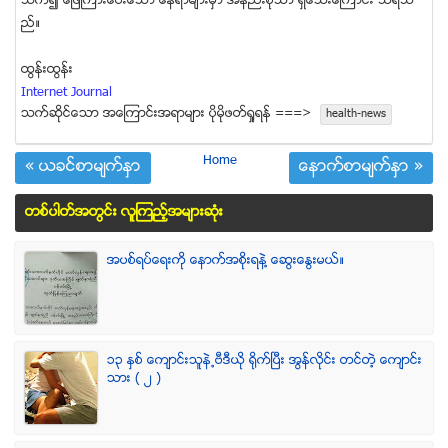
သက္၍ ေျဖၾကားေပးေသာ ေနရာမ်ားမွာ အနည္းစုသာ ရွိေသးေၾကာင္း သိရသ
ည္။
ထြန္းထြန္း
Internet Journal
သက္ဆုိင္ေသာ အေၾကာင္းအရာမ်ား ပုိမုိဖတ္ရႈရန္ ===>
health-news
Home
« ယခင္စာမ်က္ႏွာ
ေနာက္စာမ်က္ႏွာ »
တစ္ပါတ္အတြင္း လူၾကည့္အမ်ားဆံုး
အပစ္ရပ္ေရးကို ေနာက္အစိုးရနဲ႔ ေဆြးေႏြးမယ္။
၁၃ ႏွစ္ ေက်ာင္းသူနဲ႕ဗီဒီယို ရိုက္ျပီး အြန္လိုင္း တင္တဲ့ ေက်ာင္း
သား ( ၂ )