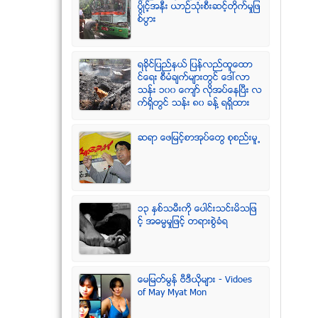
ပြိဳင့္အနီး ယာဥ္သုံးစီးဆင့္တိုက္မႈျဖ
စ္ပြား
ရခုိင္ျပည္နယ္ ျပန္လည္ထူေထာ
င္ေရး စီမံခ်က္မ်ားတြင္ ေဒၚလာ
သန္း ၁၀၀ ေက်ာ္ လုိအပ္ေနၿပီး လ
က္ရွိတြင္ သန္း ၈၀ ခန္႔ ရရွိထား
ဆရာ ေဖျမင့္စာအုပ္ေတြ စုစည္းမူ႕
၁၃ ႏွစ္သမီးကို ေပါင္းသင္းမိသျဖ
င့္ အဓမၼမႈျဖင့္ တရားစြဲခံရ
ေမျမတ္မြန္ ဗီဒီယုိမ်ား - Vidoes
of May Myat Mon