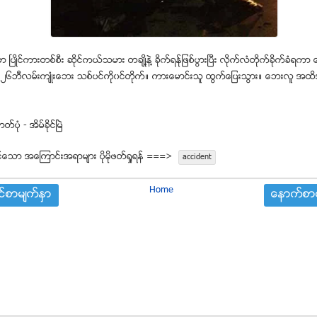
 ၿပဳိင္ကားတစ္စီး ဆိုင္ကယ္သမား တခ်ဳိ႔နဲ႔ ခိုက္ရန္ုျဖစ္ပြားၿပီး လိုက္လံတိုက္ခိုက္ခံရကာ 
၆ဘီလမ္းက်ဳံးေဘး သစ္ပင္ကို၀င္တိုက္။ ကားေမာင္းသူ ထြက္ေျပးသြား။ ေဘးလူ အထိအခ
ပုံ - အိမ္ခိုင္ၿမဲ
္ေသာ အေၾကာင္းအရာမ်ား ပုိမုိဖတ္ရႈရန္ ===>
accident
Home
္စာမ်က္ႏွာ
ေနာက္စာမ