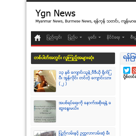
Ygn News
Myanmar News, Burmese News, ရန္ကုန္ သတင္း, က်န္းမာ
ျပည္တြင္း
ျပည္ပ
မႈခင္း
ႏုိင္ငံေရး
စီး
ရန္ျဖ
တစ္ပါတ္အတြင္း လူၾကည့္အမ်ားဆံုး
၁၃ ႏွစ္ ေက်ာင္းသူနဲ႕ဗီဒီယို ရိုက္ျ
ပုိ႔စ္တင္ခ
ပီး အြန္လိုင္း တင္တဲ့ ေက်ာင္းသား
( ၂ )
အပစ္ရပ္ေရးကို ေနာက္အစိုးရနဲ႔ ေ
ဆြးေႏြးမယ္။
ျပည္လမ္းႏွင့္ ဥကၠလာလမ္းဆုံ မီး