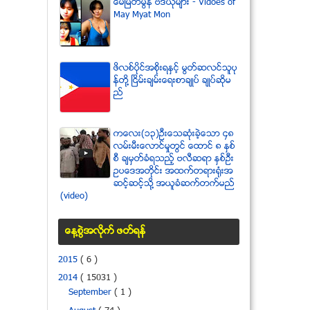
ေမျမတ္မြန္ ဗီဒီယုိမ်ား - Vidoes of
May Myat Mon
ဖိလစ္ပိုင္အစိုးရႏွင့္ မြတ္ဆလင္သူပု
န္တို႔ ၿငိမ္းခ်မ္းေရးစာခ်ဳပ္ ခ်ဳပ္ဆိုမ
ည္
ကေလး(၁၃)ဦးေသဆံုးခဲ့ေသာ ၄၈
လမ္းမီးေလာင္မႈတြင္ ေထာင္ ၈ ႏွစ္
စီ ခ်မွတ္ခံရသည့္ ဗလီဆရာ ႏွစ္ဦး
ဥပေဒအတိုင္း အထက္တရားရံုးအ
ဆင့္ဆင့္သို႔ အယူခံဆက္တက္မည္
(video)
ေန႔စြဲအလိုက္ ဖတ္ရန္
2015
( 6 )
2014
( 15031 )
September
( 1 )