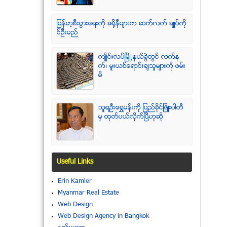
ျမန္မာ့စီးပြားေရးကို ခရိုနီမ်ားက ဆက္လက္ ခ်ဳပ္ကို
င္ဥိီးမည္
က်ဳိင္းလပ္ၿမိဳ႕နယ္ခြဲတြင္ လက္န
က္၊ မူးယစ္ေရာင္းခ်သူမ်ားကို ဖမ္း
မိ
သူရဦးေရႊမန္းကို ျပည္ခိုင္ျဖိဳးပါတီ
မွ ထုတ္ပယ္လိုက္ျပီဟုဆို
Useful Links
Erin Kamler
Myanmar Real Estate
Web Design
Web Design Agency in Bangkok