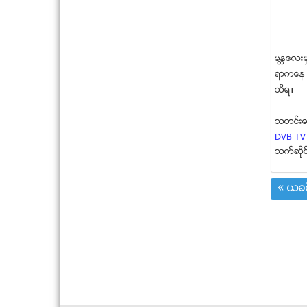
မႏၱေလးမွာ
ရာကေန ၂
သိရ။
သတင္းဓာတ္
DVB TV
သက္ဆုိင
« ယခင