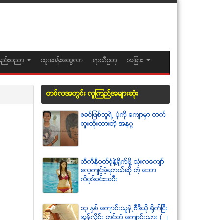
နည္းပညာ
ထူးဆန္းေထြလာ
ရာသီဥတု
အျခား
တစ္လအတြင္း လူၾကည္႔အမ်ားဆံုး
ဖခင္ျဖစ္သူရဲ႕ ပံုကို ေက်ာမွာ တက္
တူးထိုးထားတဲ့ အနဂၢ
ဘီကီနီ၀တ္စံုနဲ႔႐ုိက္ဖို႔ သံုးလေက်ာ္
ေလ့က်င့္ခဲ့ရတယ္ဆို တဲ့ ေဘာ
လိ၀ုဒ္မင္းသမီး
၁၃ ႏွစ္ ေက်ာင္းသူနဲ႕ဗီဒီယို ရိုက္ျပီး
အြန္လိုင္း တင္တဲ့ ေက်ာင္းသား ( ၂