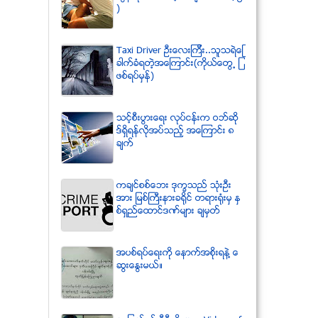
)
Taxi Driver ဦးေလးၾကီး..သူသရဲေျ
ခာက္ခံရတဲ့အေၾကာင္း(ကိုယ္ေတြ႕ ျ
ဖစ္ရပ္မွန္)
သင့္စီးပြားေရး လုပ္ငန္းက ဝဘ္ဆို
ဒ္ရွိရန္လိုအပ္သည့္ အေၾကာင္း ၈
ခ်က္
ကခ်င္စစ္ေဘး ဒုကၡသည္ သံုးဦး
အား ျမစ္ႀကီးနားခရိုင္ တရားရံုးမွ ႏွ
စ္ရွည္ေထာင္ဒဏ္မ်ား ခ်မွတ္
အပစ္ရပ္ေရးကို ေနာက္အစိုးရနဲ႔ ေ
ဆြးေႏြးမယ္။