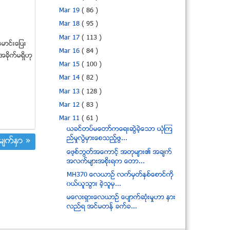
Mar 19
( 86 )
Mar 18
( 95 )
Mar 17
( 113 )
ေမာင္းေျပး
Mar 16
( 84 )
ိုက္မရွိဟု
Mar 15
( 100 )
Mar 14
( 82 )
Mar 13
( 128 )
Mar 12
( 83 )
Mar 11
( 61 )
ယခင္တပ္မေတာ္ကေရးဆြဲခဲ့ေသာ ယံုၾက
ည္မႈလြဲမွားေစသည့္ဖြ...
်က္ႏွာ »
ေဖ့စ္ဘြတ္အေကာင့္ အတုမ်ား၏ အခ်က္
အလက္မ်ားအစိုးရက ေတာ...
MH370 ေလယာဥ္ လက္မွတ္ႏွစ္ေစာင္ကို
၀ယ္ယူသြား ခဲ့သူမွ...
မေလးရွားေလယာဥ္ ေပ်ာက္ဆံုးမႈဟာ နား
လည္ရ အင္မတန္ ခက္ခ...
MH 370 ႏွင့္ ဆက္စပ္ေသာ ေနာက္ဆံုး
ရသတင္းမ်ား စုစည္းခ်က္