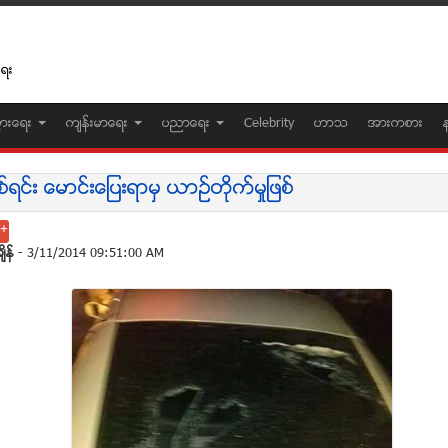
ေရး
ပြားေရး
က်န္းမာေရး
ပညာေရး
Celebrity
ဟာသ
အားကစား
စ္ရင္း ေမာင္းေျပးရာမွ ယာဥ္တုိက္မႈျဖစ္
်ိန္
- 3/11/2014 09:51:00 AM