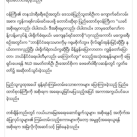
ရထံေတာင္းဆိုခဲ့သည္။
ဝန္ႀကီး၏ တနသၤာရီခရီးစဥ္အတြင္း ေဒသခံျပည္သူတစ္ဦးက ေက်ာက္ခင္းလမ္း
အစား ကြန္ကရစ္လမ္းခင္းေပးဖို႔ ေတာင္းဆိုရာ ျပည္ေထာင္စုဝန္ႀကီးက ‘‘ယခင္
အစိုးရမွာလည္း ငါပါတယ္၊ ဒီအစိုးရမွာလည္း ငါပါတယ္။ ဘာမွေထာ္ေလာ္က
န္႔လန္႔မလုပ္နဲ႔ ပါး႐ိုက္ခံရမယ္၊ မေက်နပ္ရင္ေတာခို’’ဟုလည္းေကာင္း မေကြးခရီး
စဥ္အတြင္းက ‘‘ဘာႏုိင္ငံေရးသမားကိုမွ ဂ႐ုမစိုက္ဘူး။ ဗိုလ္ခ်ဳပ္အုန္းျမင့္ဆိုၿပီး န
ယ္တကာလွည့္ၿပီး ပါး႐ိုက္ရဲတယ္ကြဆုိၿပီး မိန္႔ခြန္းေျပာလာတာ၊ ကြၽန္ေတာ္ေျပာ
တာ၊ ဘယ္ႏုိင္ငံေရးပါတီမွလည္း မေၾကာက္ဘူး’’ စသည့္အသံုးအႏႈန္းမ်ားကို ေျဖ
ရွင္းေပးရန္ NLD အမတ္တစ္ဦး ဦးေအာင္စိုးက ေဖေဖာ္ဝါရီလဆန္းတြင္ လႊတ္ေ
တာ္၌ အဆိုတင္သြင္းခဲ့သည္။
ျပည္သူလူထုအေပၚ ႐ုန္႔ရင္းၾကမ္းတမ္းေသာစကားမ်ား ေျပာၾကားခဲ့သည့္ ျပည္ေ
ထာင္စုဝန္ႀကီးကို အစိုးရက အေရးယူျခင္းမျပသည့္အျပင္ အကာအကြယ္ပင္ေပး
ခဲ့သည္။
တစ္ခ်ိန္တည္းတြင္ လယ္ယာေျမအေရးေဆာင္ရြက္သူမ်ား၊ အစိုးရႏွင့္ အတုိက္အ
ခံျပဳလုပ္သူမ်ား၏ ၾကမ္းတမ္းသည့္စကားမ်ားကိုေတာ့ အမႈဖြင့္အေရးယူရန္
အစိုးရက အၿမဲလိုလိုအဆင္သင့္ ျဖစ္ေနခဲ့သည္။