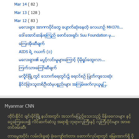
Mar 14
( 82 )
Mar 13
( 128 )
Mar 12
( 83 )
မေလးရွား အာဏာပိုင္ေတြ ေပ်ာက္ဆံုးေနတဲ့ ေလယာဥ္ MH370...
ေဒၚေအာင္ဆန္းစုၾကည္ ေဖာင္ေဒးရွင္း Suu Foundation မွ...
ေၾကးအိုးဆီခ်က္
AIDS ရဲ႕ ဂယက္ (၁)
မေလးရွား၏ မပြင့္လင္းမႈမ်ားေၾကာင့္ ပိုမိုရႈပ္ေထြးလာ...
ၾကက္သားေၾကာ္ဆီခ်က္
မလႈိင္ၿမိဳ႕တြင္ ေသာက္ေရတြင္း၌ ေရငင္စဥ္ ျပဳတ္က်ေသဆံုး
ႏိုင္ငံျခားသူတစ္ဦးထံမွပစၥည္းမ်ား အၾကမ္းဖက္လုယူမႈျ...
အခ်ိန္တစ္လမၾကာမီ အသားအေရ ၾကည္လင္ေတာက္ပလာေစမည့္
နည္...
Myanmar CNN
ဆံသားကၽြတ္ျခင္း ကင္းေအာင္ ပ်ဳိမဒီတို႔ ထိန္းသိမ္းေစ...
မံုရြာတြင္ တကၠသုိလ္ႏွစ္ခုမွ ေက်ာင္းသားမ်ား ခ်ိန္းဆ...
ထိုင္းနို္င္ငံ ခ်င္းမိုင္ျမိဳ ့နယ္အတြင္း အသက္မျပည့္ေသးသည့္ မိန္းခေလးမ်ား နွင့္
ေငြေၾကးေပး၍ လိင္ဆက္ဆံသူ အရာရွိ-ဘုရားလူၾကီးနွင့္ လူၾကီးပိုင္းမ်ား အားစ
ဓာတ္ပံုမ်ားကို အခမဲ့အသံုးျပဳႏုိင္ရန္ Getty Images ...
တင္ဖမ္းဆီး
Android ေတြကုိ pattern lock နွင့္ passward ေမ့သြား...
တာေမြအ၀ိုင္း လမ္းငါးခြဆံု ခံုးေက်ာ္တံတား ေဆာက္လုပ္ရာတြင္ ေျမေအာက္ရွိ ပို