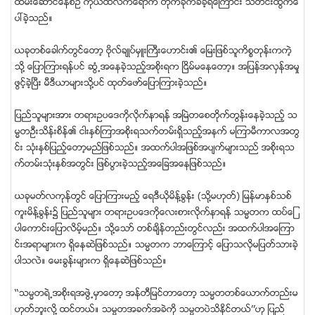
ထမ္းေဆာင္ေနစဥ္ ကိုယ္ထိလက္ေရာက္ တိုက္ခိုက္ခံခဲ့ရေၾကာင္း သတင္းထြက္ေ
ပၚခဲ့သည္။
ယခုတစ္ေခါက္တြင္ေတာ့ ဗိုလ္ခ်ဳပ္မွဴးႀကီးေဟာင္း၏ ေျမးျဖစ္သူကိစၥတုန္းကကဲ့
သို႔ ေျပာၾကားရန္ပင္ ဆြံ႕အေနခဲ့သည့္အစိုးရက ၿငိမ္မေနေတာ့။ အျပန္အလွန္အမႈ
ဖြင့္ခဲ့ၿပီး မီဒီယာမ်ားသို႔ပင္ ထုတ္ေဖာ္ေျပာၾကားခ့ဲသည္။
ျပည္သူမ်ားအား တရားဥပေဒကိုလိုက္နာရန္ အၿမဲတေစတိုက္တြန္းေနခဲ့သည့္ သ
မၼတဦးသိန္းစိန္၏ ငါးႏွစ္ၾကာအစိုးရသက္တမ္းရွိသည့္အနက္ မၾကာမီကာလအတြ
င္း သံုးႏွစ္ျပည့္ေတာ့မည္ျဖစ္သည္။ အထက္ပါအျဖစ္အပ်က္မ်ားသည္ အစိုးရသ
က္တမ္းသံုးႏွစ္အတြင္း ျဖစ္ပြားခဲ့သည့္အေျခအေနျဖစ္သည္။
ယခုမတ္လကုန္တြင္ ေျပာၾကားမည့္ ေရဒီယိုမိန္႔ခြန္း (သို႔မဟုတ္) ျမန္မာႏွစ္သစ္
ကူးမိန္႔ခြန္း၌ ျပည္သူမ်ား တရားဥပေဒကိုေလးစားလိုက္နာရန္ သမၼတက ထပ္ေျ
ပာေကာင္းေျပာလိမ့္မည္။ သို႔ေသာ္ တစ္ခ်ိန္တည္းတြင္လည္း အထက္ပါအေၾကာ
င္းအရာမ်ားက ရွိေနဆဲျဖစ္သည္။ သမၼတက ဘာေၾကာင့္ ေျပာသလိုမျပတ္သားခဲ့
ပါသလဲ။ ေမးခြန္းမ်ားက ရွိေနဆဲျဖစ္သည္။
‘‘သမၼတရဲ႕အစိုးရအဖြဲ႕မွာေတာ့ အန္တီျမင္တာေတာ့ သမၼတတစ္ေယာက္တည္းမ
ဟုတ္ဘူးလို႔ ထင္တယ္။ သမၼတအခက္အခဲကို သမၼတပဲသိႏုိင္တယ္’’ဟု ျပည္