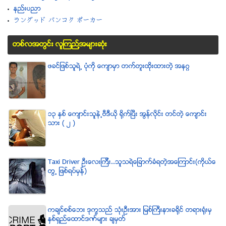
နည္းပညာ
ラングッド バンコク ポーカー
တစ္လအတြင္း လူၾကည္႔အမ်ားဆံုး
ဖခင္ျဖစ္သူရဲ႕ ပံုကို ေက်ာမွာ တက္တူးထိုးထားတဲ့ အနဂၢ
၁၃ ႏွစ္ ေက်ာင္းသူနဲ႕ဗီဒီယို ရိုက္ျပီး အြန္လိုင္း တင္တဲ့ ေက်ာင္း
သား ( ၂ )
Taxi Driver ဦးေလးၾကီး..သူသရဲေျခာက္ခံရတဲ့အေၾကာင္း(ကိုယ္ေ
တြ႕ ျဖစ္ရပ္မွန္)
ကခ်င္စစ္ေဘး ဒုကၡသည္ သံုးဦးအား ျမစ္ႀကီးနားခရိုင္ တရားရံုးမွ
ႏွစ္ရွည္ေထာင္ဒဏ္မ်ား ခ်မွတ္