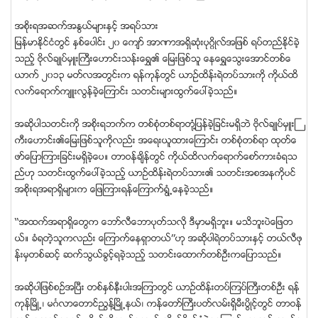
အစိုးရအဆက္အႏြယ္မ်ားႏွင့္ အရပ္သား
ျမန္မာႏုိင္ငံတြင္ ႏွစ္ေပါင္း ၂၀ ေက်ာ္ အာဏာအရွိဆံုးပုဂၢိဳလ္အျဖစ္ ရပ္တည္ႏုိင္ခဲ့
သည့္ ဗိုလ္ခ်ဳပ္မွဴးႀကီးေဟာင္းသန္းေရႊ၏ ေျမးျဖစ္သူ ေနေရႊေသြးေအာင္တစ္ေ
ယာက္ ၂၀၁၃ မတ္လအတြင္းက ရန္ကုန္တြင္ ယာဥ္ထိန္းရဲတပ္သားကို ကိုယ္ထိ
လက္ေရာက္က်ဴးလြန္ခဲ့ေၾကာင္း သတင္းမ်ားထြက္ေပၚခဲ့သည္။
အဆုိပါသတင္းကို အစိုးရဘက္က တစ္စံုတစ္ရာတုံ႔ျပန္ခဲ့ျခင္းမရွိဘဲ ဗိုလ္ခ်ဳပ္မွဴးႀ
ကီးေဟာင္း၏ေျမးျဖစ္သူကိုလည္း အေရးယူထားေၾကာင္း တစ္စံုတစ္ရာ ထုတ္ေ
ဖာ္ေျပာၾကားျခင္းမရွိခဲ့ေပ။ တာဝန္ခ်ိန္တြင္ ကိုယ္ထိလက္ေရာက္ေစာ္ကားခံရသ
ည္ဟု သတင္းထြက္ေပၚခဲ့သည့္ ယာဥ္ထိန္းရဲတပ္သား၏ သတင္းအစအနကိုပင္
အစိုးရအရာရွိမ်ားက ေျဖၾကားရန္ေၾကာက္ရြံ႕ေနခဲ့သည္။
‘‘အထက္အရာရွိေတြက ေဘာ္လီေဘာပုတ္သလို ဒီမွာမရွိဘူး။ မသိဘူးပဲေျဖတ
ယ္။ ခံရတဲ့သူကလည္း ေၾကာက္ေနရွာတယ္’’ဟု အဆုိပါရဲတပ္သားႏွင့္ တယ္လီဖု
န္းမွတစ္ဆင့္ ဆက္သြယ္ခြင့္ရခဲ့သည့္ သတင္းေထာက္တစ္ဦးကေျပာသည္။
အဆုိပါျဖစ္စဥ္အၿပီး တစ္ႏွစ္နီးပါးအၾကာတြင္ ယာဥ္ထိန္းတပ္ၾကပ္ႀကီးတစ္ဦး ရန္
ကုန္ၿမိဳ႕၊ မဂၤလာေတာင္ၫြန္႔ၿမိဳ႕နယ္၊ ကန္ေတာ္ႀကီးပတ္လမ္းရွိမီးပြိဳင့္တြင္ တာဝန္