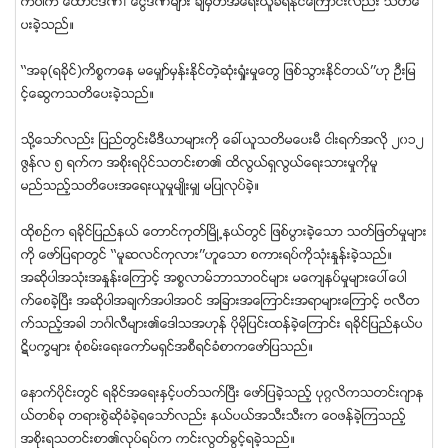
က္ပါက ေထာင္ဒဏ္၊ ေငြဒဏ္မ်ား ခ်မွတ္အေရးယူခံရႏုိင္ေၾကာင္းလည္း သတိေ
ပးခဲ့သည္။
‘‘အခု(ရခုိင္)ကိစၥကေန မေမွ်ာ္မွန္းႏုိင္တဲ့ဆံုး႐ႈံးမႈေတြ ျဖစ္သြားႏုိင္တယ္’’ဟု ဦးျမ
င့္ေဆြကသတိေပးခဲ့သည္။
သို႔ေသာ္လည္း ျပည္တြင္းမီဒီယာမ်ားကို ေခၚယူသတိမေပးမီ ငါးရက္အလို ၂၀၁၂
ဇြန္လ ၅ ရက္က အစိုးရပိုင္သတင္းစာ၏ ထိလြယ္ရွလြယ္ေရးသားမႈကိုမူ
မည္သည့္သတိေပးအေရးယူမႈမ်ဳိးမွ် မျပဳလုပ္ခဲ့။
ထိုစဥ္က ရခုိင္ျပည္နယ္ ေတာင္ကုတ္ၿမိဳ႕နယ္တြင္ ျဖစ္ပြားခဲ့ေသာ သတ္ျဖတ္မႈမ်ား
ကို ေဖာ္ျပရာတြင္ ‘‘မူဆလင္ကုလား’’ဟူေသာ စကားရပ္ကိုသံုးႏႈန္းခဲ့သည္။
အဆိုပါအသံုးအႏႈန္းေၾကာင့္ အစၥလာမ္ဘာသာဝင္မ်ား မေက်နပ္မႈမ်ားေပၚေပါ
က္ေစခဲ့ၿပီး အဆိုပါအခ်က္အပါအဝင္ အျခားအေၾကာင္းအရာမ်ားေၾကာင့္ ဗလီတ
က္သည့္အခါ ဘဂၤါလီမ်ား၏ေဒါသအဟုန္ ပိုမိုျပင္းထန္ခဲ့ေၾကာင္း ရခုိင္ျပည္နယ္ပ
ဋိပကၡမ်ား စံုစမ္းေရးေကာ္မရွင္အစီရင္ခံစာကေဖာ္ျပသည္။
ေနာက္ပိုင္းတြင္ ရခုိင္အေရးႏွင့္ပတ္သက္ၿပီး ေဖာ္ျပခဲ့သည့္ ပုဂၢလိကသတင္းဂ်ာန
ယ္တစ္ခု တရားစြဲဆုိခံခဲ့ရေသာ္လည္း နယ္ပယ္အသီးသီးက ေဝဖန္ခဲ့ၾကသည့္
အစိုးရသတင္းစာ၏လုပ္ရပ္က ကင္းလြတ္ခြင့္ရခဲ့သည္။