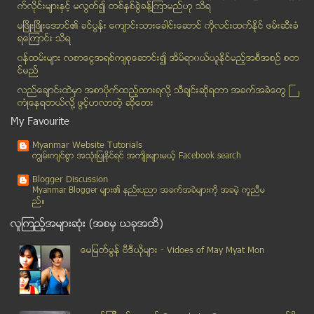
ဘဝ အေမာေတြ ေျပ ေစဖုိ႔ ေပ်ာ္လုိက္ၾကစုိ႔
က္လိုင္းမ်ားႏွင့္ မလြတ္၍ တစ္ႏွစ္ခြဲခန္႔ၾကာမည္ဟု သိရ
အိႏၵိယႏိုင္ငံရဲ႕ နာမည္ေက်ာ္ မသန္စြမ္း ဟစ္ေဟာ့အကပညာ...
မၿဖိဳးၿဖိဳးေအာင္၏ ခင္ပြန္း ေက်ာင္းသားေခါင္းေဆာင္ ကိုလင္းထက္ႏိုင္ ဖမ္းဆီးခံ
ထိုင္းဘုရင္ေဟာင္း အုတ္ဂူ တူးေဖာ္ေရး မႏၲေလး စည္ပင္ ...
ရေၾကာင္း သိရ
အေျပာအဆို သတိျပဳရန္ လႊတ္ေတာ္ ကိုယ္စားလွယ္တစ္ဦးကို...
၀န္ထမ္းမ်ား လစာေငြအရစ္က်စုေဆာင္း၍ အိမ္ရာ၀ယ္ယူႏုိင္မည့္အစီအစဥ္ စတ
င္မည္
ဒ႑ာရီမ်ားစြာျမႇဳပ္ႏွံထားတဲ့ ေပ်ာက္ကြယ္ေနေသာႏွလုံးသား
လည္ေခ်ာင္းထဲမွာ အစာပိုက္ထည့္ထားရလုိ႔ သီခ်င္းဆုိရတာ အခက္အခဲေတြ ႀ
အမ်ိဳးသမီးလစဥ္သံုးပစၥည္းမ်ားနဲ ့ကင္ဆာေရာဂါအႏၱရာယ္
ကံဳေနရတယ္လို႔ ဖြင့္ဟလာတဲ့ ဆုိေတး
အမ်ားပိုင္ေျမေတြ ဘယ္ေရာက္သြားၿပီလဲ
My Favourite
အပစ္အခတ္ရပ္စဲေရး ေအာင္ျမင္လိမ့္မယ္ထင္ပါတယ္။ တုိင္း...
Myanmar Website Tutorials
ႏုိင္ငံျခား သတင္းေထာက္ ႏွစ္ဦး ဗီဇာ ျငင္းပယ္ခံရ
ကၽြမ္းက်င္စြာ အသုံးျပဳႏုိင္ရင္ အက်ိဳးမ်ားမယ့္ Facebook search
မဂၤလာေစ်းအနီး တည္းခိုခန္းတြင္ ဘိန္းျဖဴ အေၾကာထဲထိုး...
Blogger Discussion
ရွမ္းျပည္တပ္မေတာ္ေျမာက္ပိုင္းႏွင့္ အစုိးရတပ္ ပစ္ခတ...
Myanmar Blogger မ်ား၏ နည္းပညာ အခက္အခဲမ်ားကုိ အခမဲ့ ကူညီမ
ည္။
Instagram မွာ ဘီကီနီနဲ႕ sexy ဓါတ္ပံုအမ်ားအျပား ရို...
ဟသၤာတၿမိဳ႕ သံုးပင္ကြင္းရပ္ကြက္ ေရတံခြန္(၂)လမ္းမွာ ...
လူၾကည့္အမ်ားဆုံး (အစမွ ယခုအထိ)
ဟသၤာတၿမိဳ႕ သံုးပင္ကြင္းရပ္ကြက္ ေရတံခြန္(၂)လမ္းမွာ ...
ေမျမတ္မြန္ ဗီဒီယုိမ်ား - Vidoes of May Myat Mon
သေႏၶတားေဆးေတြဟာ အႏၱရာယ္မ်ားတဲ့ လိင္ဆက္ဆံမႈကို ဦးေ...
ဗိုလ္ခ်ဳပ္မွဴးႀကီး သန္းေရႊ (ၿငိမ္း) အေၾကာင္း႐ိုက္က...
မူးယစ္ေဆး၀ါးကို လံုၿခံဳစိတ္ခ်စြာသံုးစြဲႏိုင္ပါသည္
တ႐ုတ္ေရနံပိုက္လိုင္းေၾကာင့္ ငဖဲၿမိဳ႕နယ္ရွိ ေတာင္ေပ...