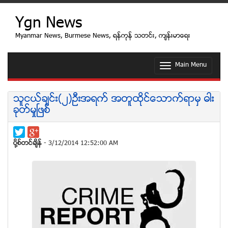
Ygn News
Myanmar News, Burmese News, ရန္ကုန္ သတင္း, က်န္းမာေရး
Main Menu
T
o
g
g
သူငယ္ခ်င္း(၂)ဦးအရက္ အတူထိုင္ေသာက္ရာမွ ဓါး
l
ခုတ္မႈၿဖစ္
e
n
a
v
ပုိ႔စ္တင္ခ်ိန္
- 3/12/2014 12:52:00 AM
i
g
a
t
i
o
n