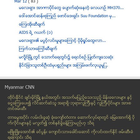
Mar 12
( 83 )
မေလးရွား အာဏာပိုင္ေတြ ေပ်ာက္ဆံုးေနတဲ့ ေလယာဥ္ MH370...
ေဒၚေအာင္ဆန္းစုၾကည္ ေဖာင္ေဒးရွင္း Suu Foundation မွ...
ေၾကးအိုးဆီခ်က္
AIDS ရဲ႕ ဂယက္ (၁)
မေလးရွား၏ မပြင့္လင္းမႈမ်ားေၾကာင့္ ပိုမိုရႈပ္ေထြးလာ...
ၾကက္သားေၾကာ္ဆီခ်က္
မလႈိင္ၿမိဳ႕တြင္ ေသာက္ေရတြင္း၌ ေရငင္စဥ္ ျပဳတ္က်ေသဆံုး
ႏိုင္ငံျခားသူတစ္ဦးထံမွပစၥည္းမ်ား အၾကမ္းဖက္လုယူမႈျ...
အခ်ိန္တစ္လမၾကာမီ အသားအေရ ၾကည္လင္ေတာက္ပလာေစမည့္
နည္...
Myanmar CNN
ဆံသားကၽြတ္ျခင္း ကင္းေအာင္ ပ်ဳိမဒီတို႔ ထိန္းသိမ္းေစ...
မံုရြာတြင္ တကၠသုိလ္ႏွစ္ခုမွ ေက်ာင္းသားမ်ား ခ်ိန္းဆ...
ထိုင္းနို္င္ငံ ခ်င္းမိုင္ျမိဳ ့နယ္အတြင္း အသက္မျပည့္ေသးသည့္ မိန္းခေလးမ်ား နွင့္
ေငြေၾကးေပး၍ လိင္ဆက္ဆံသူ အရာရွိ-ဘုရားလူၾကီးနွင့္ လူၾကီးပိုင္းမ်ား အားစ
ဓာတ္ပံုမ်ားကို အခမဲ့အသံုးျပဳႏုိင္ရန္ Getty Images ...
တင္ဖမ္းဆီး
Android ေတြကုိ pattern lock နွင့္ passward ေမ့သြား...
တာေမြအ၀ိုင္း လမ္းငါးခြဆံု ခံုးေက်ာ္တံတား ေဆာက္လုပ္ရာတြင္ ေျမေအာက္ရွိ ပို
ဘဝ အေမာေတြ ေျပ ေစဖုိ႔ ေပ်ာ္လုိက္ၾကစုိ႔
က္လိုင္းမ်ားႏွင့္ မလြတ္၍ တစ္ႏွစ္ခြဲခန္႔ၾကာမည္ဟု သိရ
အိႏၵိယႏိုင္ငံရဲ႕ နာမည္ေက်ာ္ မသန္စြမ္း ဟစ္ေဟာ့အကပညာ...
မၿဖိဳးၿဖိဳးေအာင္၏ ခင္ပြန္း ေက်ာင္းသားေခါင္းေဆာင္ ကိုလင္းထက္ႏိုင္ ဖမ္းဆီးခံ
ထိုင္းဘုရင္ေဟာင္း အုတ္ဂူ တူးေဖာ္ေရး မႏၲေလး စည္ပင္ ...
ရေၾကာင္း သိရ