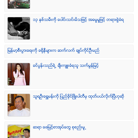
၁၃ ႏွစ္သမီးကို ေပါင္းသင္းမိသျဖင့္ အဓမၼမႈျဖင့္ တရားစြဲခံရ
ျမန္မာ့စီးပြားေရးကို ခရိုနီမ်ားက ဆက္လက္ ခ်ဳပ္ကိုင္ဥိီးမည္
ခင္ပြန္းသည္ရဲ႕ ခ်ီးက်ဴးခံရသူ သက္မြန္ျမင့္
သူရဦးေရႊမန္းကို ျပည္ခိုင္ျဖိဳးပါတီမွ ထုတ္ပယ္လိုက္ျပီဟုဆို
ဆရာ ေဖျမင့္စာအုပ္ေတြ စုစည္းမူ႕