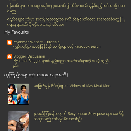
အေျပာအဆို သတိျပဳရန္ လႊတ္ေတာ္ ကိုယ္စားလွယ္တစ္ဦးကို...
၀န္ထမ္းမ်ား လစာေငြအရစ္က်စုေဆာင္း၍ အိမ္ရာ၀ယ္ယူႏုိင္မည့္အစီအစဥ္ စတ
င္မည္
ဒ႑ာရီမ်ားစြာျမႇဳပ္ႏွံထားတဲ့ ေပ်ာက္ကြယ္ေနေသာႏွလုံးသား
လည္ေခ်ာင္းထဲမွာ အစာပိုက္ထည့္ထားရလုိ႔ သီခ်င္းဆုိရတာ အခက္အခဲေတြ ႀ
အမ်ိဳးသမီးလစဥ္သံုးပစၥည္းမ်ားနဲ ့ကင္ဆာေရာဂါအႏၱရာယ္
ကံဳေနရတယ္လို႔ ဖြင့္ဟလာတဲ့ ဆုိေတး
အမ်ားပိုင္ေျမေတြ ဘယ္ေရာက္သြားၿပီလဲ
My Favourite
အပစ္အခတ္ရပ္စဲေရး ေအာင္ျမင္လိမ့္မယ္ထင္ပါတယ္။ တုိင္း...
Myanmar Website Tutorials
ႏုိင္ငံျခား သတင္းေထာက္ ႏွစ္ဦး ဗီဇာ ျငင္းပယ္ခံရ
ကၽြမ္းက်င္စြာ အသုံးျပဳႏုိင္ရင္ အက်ိဳးမ်ားမယ့္ Facebook search
မဂၤလာေစ်းအနီး တည္းခိုခန္းတြင္ ဘိန္းျဖဴ အေၾကာထဲထိုး...
Blogger Discussion
ရွမ္းျပည္တပ္မေတာ္ေျမာက္ပိုင္းႏွင့္ အစုိးရတပ္ ပစ္ခတ...
Myanmar Blogger မ်ား၏ နည္းပညာ အခက္အခဲမ်ားကုိ အခမဲ့ ကူညီမ
ည္။
Instagram မွာ ဘီကီနီနဲ႕ sexy ဓါတ္ပံုအမ်ားအျပား ရို...
ဟသၤာတၿမိဳ႕ သံုးပင္ကြင္းရပ္ကြက္ ေရတံခြန္(၂)လမ္းမွာ ...
လူၾကည့္အမ်ားဆုံး (အစမွ ယခုအထိ)
ဟသၤာတၿမိဳ႕ သံုးပင္ကြင္းရပ္ကြက္ ေရတံခြန္(၂)လမ္းမွာ ...
ေမျမတ္မြန္ ဗီဒီယုိမ်ား - Vidoes of May Myat Mon
သေႏၶတားေဆးေတြဟာ အႏၱရာယ္မ်ားတဲ့ လိင္ဆက္ဆံမႈကို ဦးေ...
ဗိုလ္ခ်ဳပ္မွဴးႀကီး သန္းေရႊ (ၿငိမ္း) အေၾကာင္း႐ိုက္က...
မူးယစ္ေဆး၀ါးကို လံုၿခံဳစိတ္ခ်စြာသံုးစြဲႏိုင္ပါသည္
တ႐ုတ္ေရနံပိုက္လိုင္းေၾကာင့္ ငဖဲၿမိဳ႕နယ္ရွိ ေတာင္ေပ...
နာမည္ၾကီးရန္အတြက္ Sexy photo၊ Sexy pose မ်ား ဆက္ရို
က္သြားမည္႔ အင္ဂ်င္နီယာတစ္ဦး
ဟသၤာတၿမိဳ႕ တြင္ မီးေလာင္မႈျဖစ္ပြား
မေလးရွားေလယာဥ္ ထူးဆန္းစြာ ေပ်ာက္ဆုံးေနမႈ ေနာက္ကြယ္...