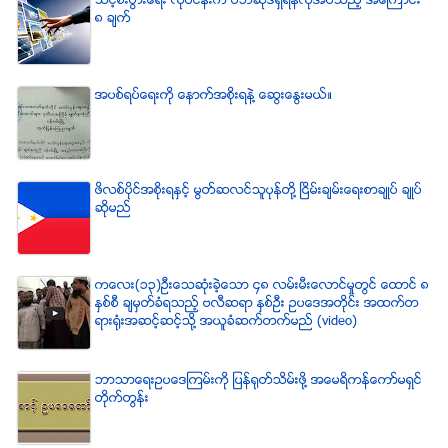
သင့္စီးပြားေရး လုပ္ငန္းက ဝဘ္ဆိုဒ္ရွိရန္လိုအပ္သည့္ အေၾကာင္း
၈ ခ်က္
အပစ္ရပ္ေရးကို ေနာက္အစိုးရနဲ႔ ေဆြးေႏြးမယ္။
ဖိလစ္ပိုင္အစိုးရႏွင့္ မြတ္ဆလင္သူပုန္တို႔ ၿငိမ္းခ်မ္းေရးစာခ်ဳပ္ ခ်ဳပ္
ဆိုမည္
ကေလး(၁၃)ဦးေသဆံုးခဲ့ေသာ ၄၈ လမ္းမီးေလာင္မႈတြင္ ေထာင္ ၈
ႏွစ္စီ ခ်မွတ္ခံရသည့္ ဗလီဆရာ ႏွစ္ဦး ဥပေဒအတိုင္း အထက္တ
ရားရံုးအဆင့္ဆင့္သို႔ အယူခံဆက္တက္မည္ (video)
ဘာသာေရးဥပေဒၾကမ္းကို ျပန္ရုတ္သိမ္းဖို႔ အေမရိကန္ေကာ္မရွင္
တိုက္တြန္း