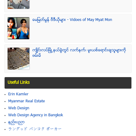
ေမျမတ္မြန္ ဗီဒီယုိမ်ား - Vidoes of May Myat Mon
က်ဳိင္းလပ္ၿမိဳ႕နယ္ခြဲတြင္ လက္နက္၊ မူးယစ္ေရာင္းခ်သူမ်ားကို
ဖမ္းမိ
Useful Links
Erin Kamler
Myanmar Real Estate
Web Design
Web Design Agency in Bangkok
နည္းပညာ
ラングッド バンコク ポーカー