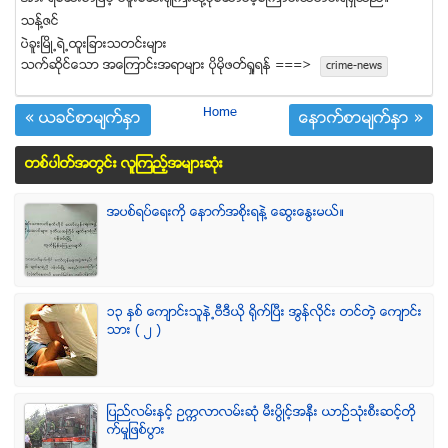
သန္႔ဇင္
ပဲခူးၿမိဳ႕ရဲ႕ထူးျခားသတင္းမ်ား
သက္ဆုိင္ေသာ အေၾကာင္းအရာမ်ား ပုိမုိဖတ္ရႈရန္ ===>
crime-news
Home
« ယခင္စာမ်က္ႏွာ
ေနာက္စာမ်က္ႏွာ »
တစ္ပါတ္အတြင္း လူၾကည့္အမ်ားဆံုး
အပစ္ရပ္ေရးကို ေနာက္အစိုးရနဲ႔ ေဆြးေႏြးမယ္။
၁၃ ႏွစ္ ေက်ာင္းသူနဲ႕ဗီဒီယို ရိုက္ျပီး အြန္လိုင္း တင္တဲ့ ေက်ာင္း
သား ( ၂ )
ျပည္လမ္းႏွင့္ ဥကၠလာလမ္းဆုံ မီးပြိဳင့္အနီး ယာဥ္သုံးစီးဆင့္တို
က္မႈျဖစ္ပြား