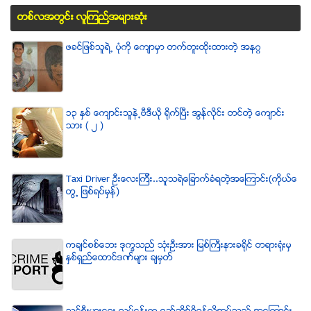
တစ္လအတြင္း လူၾကည္႔အမ်ားဆံုး
ဖခင္ျဖစ္သူရဲ႕ ပံုကို ေက်ာမွာ တက္တူးထိုးထားတဲ့ အနဂၢ
၁၃ ႏွစ္ ေက်ာင္းသူနဲ႕ဗီဒီယို ရိုက္ျပီး အြန္လိုင္း တင္တဲ့ ေက်ာင္း
သား ( ၂ )
Taxi Driver ဦးေလးၾကီး..သူသရဲေျခာက္ခံရတဲ့အေၾကာင္း(ကိုယ္ေ
တြ႕ ျဖစ္ရပ္မွန္)
ကခ်င္စစ္ေဘး ဒုကၡသည္ သံုးဦးအား ျမစ္ႀကီးနားခရိုင္ တရားရံုးမွ
ႏွစ္ရွည္ေထာင္ဒဏ္မ်ား ခ်မွတ္