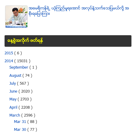
အေမရိကန္ရဲ႕ ယံုၾကည္မႈရေအာင္ အလုပ္နဲ႔သက္ေသျပမယ္လုိ႔ အ
စုိးရေျပာၾကား
ေန႔စြဲအလိုက္ ဖတ္ရန္
2015
( 6 )
2014
( 15031 )
September
( 1 )
August
( 74 )
July
( 567 )
June
( 2020 )
May
( 2703 )
April
( 2208 )
March
( 2596 )
Mar 31
( 88 )
Mar 30
( 77 )