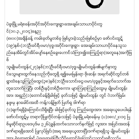
ပဲခူးၿမိဳ႕မရဲစခန္းအပိုင္အ၀ိုင္းေက်းရြာ၊ေအးခ်မ္းသာယာပိုင္းတြ
င္(၁၀.၃.၂၀၁၄)ေန႔ည
(၈း၀၀)အခ်ိန္ခန္႔ ကဓါးခုတ္မႈတစ္ခု ၿဖစ္ပြားခဲ့သည္။ၿဖစ္စဥ္မွာ ေဇာ္၀င္းထြဋ္
(၁၉)ႏွစ္၊(ဘ)ဦးခင္ရီ၊ဗမာ/ဗုဒၶ၊အ၀ိုင္းေက်းရြာ၊ ေအးခ်မ္းသာယာပိုင္ေနသူသ
ည္ေနအိမ္တြင္အိပ္ေပ်ာ္ေနစဥ္ေခြးေဟာင္္သံႀကား၍ထၾကည့္ရာ(အတူေန)အကိုျဖ
စ္
သူမ်ဳိးမင္းထြန္း(၂၇)ႏွစ္(ဘ)ဦးခင္ရီ၊ဗမာ/ဗုဒၶ၊မ်ဳိးမင္းထြန္း၏မ်က္ႏွာတြ
င္ေသြးမ်ားထြက္ေနသည္ကိုေတြရွိ ရ၍ေမးၿမန္းရာ ဖိုးဆန္း အရက္ဆိုင္တြင္တစ္
ရြာထဲေနသူၾကည္ေထြး(၃၈)ႏွစ္(ဘ)ဦးေသာင္းေငြ၊ဗမာ/ဗုဒၶႏွင့္အရက္ေသာက္အ
တူေသာက္ၾကၿပီး တစ္ဦးႏွင့္တစ္ဦးစကား မ်ားၾကရာၾကည္ေထြးမွ မ်ိဳးမင္းထြန္း
အား အရွည္(၁)ေတာင္ခန္႔ရွိဓါးၿဖင့္ ခုတ္သၿဖင့္ မ်ိဳးမင္းထြန္း တြင္ ၀ဲဘက္ၿခမ္း
နဖူးမွ ႏွာေခါင္းအထိ ကန္႔လန္႔ၿဖတ္ ၿပတ္ရွ ဒါဏ္ရာ
(၁)ခ်က္ရရွိခဲ့ေႀကာင္းသိရွိရၿပီး ဓါးၿဖင့္ခုတ္သူ ႀကည္ေထြးအား အေရးယူေပးပါရန္
ေဇာ္၀င္းထြဋ္မွ တရာလိုၿပဳတိုင္တန္းသၿဖင့္ ပဲခူးၿမိဳ႕မရဲစခန္းမွ (ပ)၁၈၀/၂၀၁၄ ၿပ
စ္မႈဆိုင္ရာဥပေဒပုဒ္မ ၃၂၆(ခြ်န္ထက္ေသာလက္နက္ၿဖင့္ လူအား အၿပင္းအထန္
ဒဏ္ရာရရွိေအာင္ ၿပဳလုပ္ၿခင္း)အရ အေရးယူထားၿပီးဒဏ္ရာရရွိသူ မ်ိဳးမင္းထြန္း
အား ရဲေဆးစာၿဖင့္ ပဲခူးေဆးရုံႀကီးသို႔ပိုေဆာင္ခဲ့ေႀကာင္းသတင္းရရွိသည္။