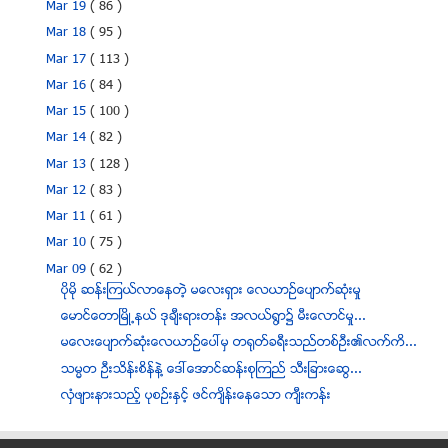
Mar 19
( 86 )
Mar 18
( 95 )
Mar 17
( 113 )
Mar 16
( 84 )
Mar 15
( 100 )
Mar 14
( 82 )
Mar 13
( 128 )
Mar 12
( 83 )
Mar 11
( 61 )
Mar 10
( 75 )
Mar 09
( 62 )
ပုိမုိ ဆန္းၾကယ္လာေနတဲ့ မေလးရွား ေလယာဥ္ေပ်ာက္ဆံုးမႈ
ေမာင္ေတာၿမိဳ႕နယ္ ဒုခ်ီးရားတန္း အလယ္႐ြာ၌ မီးေလာင္မႈ...
မေလးေပ်ာက္ဆံုးေလယာဥ္ေပၚမွ တရုတ္ခရီးသည္တစ္ဦး၏လက္ကိ...
သမၼတ ဦးသိန္းစိန္နဲ႔ ေဒၚေအာင္ဆန္းစုၾကည္ သီးျခားေဆြ...
လွံဖ်ားနားသည့္ ပုစဥ္းႏွင့္ ဖင္က်ိန္းေနေသာ က်ီးကန္း
မဂၤလာဒံုၿမိဳ႕နယ္စီမံကိန္းရံုး၀င္းရွိ ျမက္ေျခာက္မ်ာ...