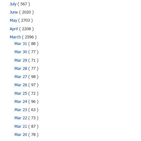
July
( 567 )
June
( 2020 )
May
( 2703 )
April
( 2208 )
March
( 2596 )
Mar 31
( 88 )
Mar 30
( 77 )
Mar 29
( 71 )
Mar 28
( 77 )
Mar 27
( 98 )
Mar 26
( 97 )
Mar 25
( 72 )
Mar 24
( 96 )
Mar 23
( 63 )
Mar 22
( 73 )
Mar 21
( 87 )
Mar 20
( 78 )