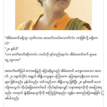
“အိမ္ေထာင္မရွိဘူး ဟုတ္လား။ အသက္ဘယ္ေလာက္လဲ။ ဘာျဖစ္လို႔ မရွိတာ
လဲ”
“၂၈ ႏွစ္ပါ”
“ဟာ ေတာ္ေတာ္ဆိုးတာပဲ။ ဘယ္လို ရပ္တည္ေနလဲ။ အိမ္ေထာင္ဖက္ ရွာမေ
တြ႕ဘူးလား”
အထက္ေဖာ္ျပပါ စကားစျမည္ ေျပာဆိုမႈသည္ အိမ္ေထာင္ မက်ေသးေသာ အသ
က္ ၂၀ ေႏွာင္းပိုင္း အ႐ြယ္ အိႏၵိယသူမ်ား မၾကာခဏ ေျပာရေလ့ရွိေသာ စကား
မ်ား ျဖစ္သည္။ မွန္ပါသည္။ သင္သည္သာ အိႏၵိယသူ ျဖစ္ၿပီး ၂၈ ႏွစ္အထိ ေယာ
က်္ားမယူဘဲ ကိုယ့္ေျခေထာက္ေပၚ ကိုယ္ရပ္ေနလွ်င္ သနားစရာလိုလို အေျပာခံရ
မည္။ ဘဝမွာပဲ ႐ႈံးနိမ့္ေနသူလိုလို အၾကည့္ခံရမည္။ ကြၽန္မ အတည္ေျပာေနျခင္း ျ
ဖစ္ပါသည္။