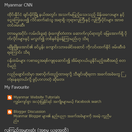
အိမ္ရွင္မ လမ္းညႊန္
Myanmar CNN
အိႏၵိယ လူလြတ္ပညာတတ္ အမ်ဳိးသမီးမ်ားႏွင့္ ပတ္ဝန္းက်င...
ထိုင္းနို္င္ငံ ခ်င္းမိုင္ျမိဳ ့နယ္အတြင္း အသက္မျပည့္ေသးသည့္ မိန္းခေလးမ်ား နွင့္
စားေသာက္ဖြယ္ရာ..အဂၤလိပ္စကားလံုးမ်ား
ေငြေၾကးေပး၍ လိင္ဆက္ဆံသူ အရာရွိ-ဘုရားလူၾကီးနွင့္ လူၾကီးပိုင္းမ်ား အားစ
စိတ္ႂကြ႐ူးသြပ္ေဆးျပား(၁၀)သိန္း ဖမ္းဆီးရမိ
တင္ဖမ္းဆီး
ပဲစိမ္းတင္ယာဥ္ ဘရိတ္ေပါက္ တိမ္းေမွာက္ရာမွ လမ္းေဘး ...
တာေမြအ၀ိုင္း လမ္းငါးခြဆံု ခံုးေက်ာ္တံတား ေဆာက္လုပ္ရာတြင္ ေျမေအာက္ရွိ ပို
ေဒၚေအာင္ဆန္းစုၾကည္ တည္ေထာင္တဲ့ စုေဖာင္ေဒးရွင္း ဖြင...
က္လိုင္းမ်ားႏွင့္ မလြတ္၍ တစ္ႏွစ္ခြဲခန္႔ၾကာမည္ဟု သိရ
ထုိင္းတြင္ တရားမ၀င္လုပ္သားမ်ား ဖမ္းဆီးစဥ္ ေၾကာက္လန...
မၿဖိဳးၿဖိဳးေအာင္၏ ခင္ပြန္း ေက်ာင္းသားေခါင္းေဆာင္ ကိုလင္းထက္ႏိုင္ ဖမ္းဆီးခံ
ရေၾကာင္း သိရ
တည္ႏြား
၀န္ထမ္းမ်ား လစာေငြအရစ္က်စုေဆာင္း၍ အိမ္ရာ၀ယ္ယူႏုိင္မည့္အစီအစဥ္ စတ
႐ုရွတပ္ေတြ ယူကရိန္း စစ္သေဘၤာေဟာင္းနစ္ျမဳပ္ၿပီး ပင္...
င္မည္
ေရႊႏိုင္ငံသစ္သတင္းစာ ရပ္နားေတာ့မည္
လည္ေခ်ာင္းထဲမွာ အစာပိုက္ထည့္ထားရလုိ႔ သီခ်င္းဆုိရတာ အခက္အခဲေတြ ႀ
၈၈ မ်ဳိးဆက္နဲ႔ အန္စီစီတီ ေတြ႔ဆံု ေဆြးေႏြးၿပီး သေဘာ...
ကံဳေနရတယ္လို႔ ဖြင့္ဟလာတဲ့ ဆုိေတး
မ်ဳိးေစာင့္ဥပေဒမ်ား မျပ႒ာန္းရန္ ကရင္အမ်ဳိးသမီးအဖြဲ...
My Favourite
ေမာင္ေတာ ဒုခ်ီးရားတန္းတြင္ ထပ္မံ မီးေလာင္၍ အိမ္ေျခ...
Myanmar Website Tutorials
အစိုးရ အသံုး စရိတ္ ေလွ်ာ့ခ် ႏုိင္ရန္ ကင္ညာ သမၼတ ႏွ...
ကၽြမ္းက်င္စြာ အသုံးျပဳႏုိင္ရင္ အက်ိဳးမ်ားမယ့္ Facebook search
ၿပိဳင္ကားေမာင္းသူအား အုပ္စုလိုက္ ဝိုင္း႐ိုက္သူ ေျခ...
Blogger Discussion
NLD မွ တရားစြဲ မည့္ ကိစၥ အတြက္ တုန္လႈပ္ျခင္း မရွိဟ...
Myanmar Blogger မ်ား၏ နည္းပညာ အခက္အခဲမ်ားကုိ အခမဲ့ ကူညီမ
ည္။
မေလးရွား ေလယာဥ္မေပ်ာက္ဆံုးခင္ ေကြ႔လာတဲ့ ေရဒါလမ္းေၾ...
လူၾကည့္အမ်ားဆုံး (အစမွ ယခုအထိ)
ကမၻာႀကီးရသြားတဲ့ အေတြးအေခၚတစ္ခု