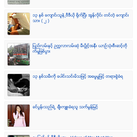
၁၃ ႏွစ္ ေက်ာင္းသူနဲ႕ဗီဒီယို ရိုက္ျပီး အြန္လိုင္း တင္တဲ့ ေက်ာင္း
သား ( ၂ )
ျပည္လမ္းႏွင့္ ဥကၠလာလမ္းဆုံ မီးပြိဳင့္အနီး ယာဥ္သုံးစီးဆင့္တို
က္မႈျဖစ္ပြား
၁၃ ႏွစ္သမီးကို ေပါင္းသင္းမိသျဖင့္ အဓမၼမႈျဖင့္ တရားစြဲခံရ
ခင္ပြန္းသည္ရဲ႕ ခ်ီးက်ဴးခံရသူ သက္မြန္ျမင့္