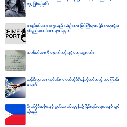
တြ႕ ျဖစ္ရပ္မွန္)
ကခ်င္စစ္ေဘး ဒုကၡသည္ သံုးဦးအား ျမစ္ႀကီးနားခရိုင္ တရားရံုးမွ
ႏွစ္ရွည္ေထာင္ဒဏ္မ်ား ခ်မွတ္
အပစ္ရပ္ေရးကို ေနာက္အစိုးရနဲ႔ ေဆြးေႏြးမယ္။
သင့္စီးပြားေရး လုပ္ငန္းက ဝဘ္ဆိုဒ္ရွိရန္လိုအပ္သည့္ အေၾကာင္း
၈ ခ်က္
ဖိလစ္ပိုင္အစိုးရႏွင့္ မြတ္ဆလင္သူပုန္တို႔ ၿငိမ္းခ်မ္းေရးစာခ်ဳပ္ ခ်ဳပ္
ဆိုမည္