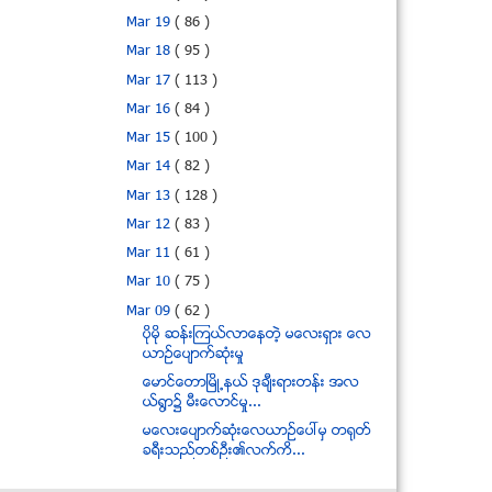
Mar 19
( 86 )
Mar 18
( 95 )
Mar 17
( 113 )
Mar 16
( 84 )
Mar 15
( 100 )
Mar 14
( 82 )
Mar 13
( 128 )
Mar 12
( 83 )
Mar 11
( 61 )
Mar 10
( 75 )
Mar 09
( 62 )
ပုိမုိ ဆန္းၾကယ္လာေနတဲ့ မေလးရွား ေလ
ယာဥ္ေပ်ာက္ဆံုးမႈ
ေမာင္ေတာၿမိဳ႕နယ္ ဒုခ်ီးရားတန္း အလ
ယ္႐ြာ၌ မီးေလာင္မႈ...
မေလးေပ်ာက္ဆံုးေလယာဥ္ေပၚမွ တရုတ္
ခရီးသည္တစ္ဦး၏လက္ကိ...
သမၼတ ဦးသိန္းစိန္နဲ႔ ေဒၚေအာင္ဆန္းစုၾက