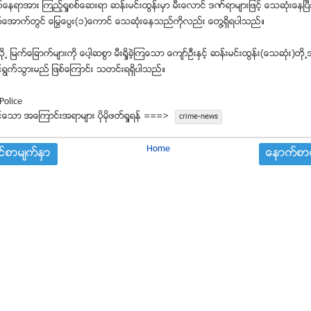
စ္ေနရာအား ၾကည့္ရႈစစ္ေဆးရာ ဆန္းမင္းထြန္းမွာ မီးေလာင္ ဒဏ္ရာမ်ားျဖင့္ ေသဆံုးေနၿ
အာက္တြင္ ေျမြေပြး(၁)ေကာင္ ေသဆံုးေနသည္ကိုလည္း ေတြ႔ရွိရပါသည္။
ုိ႕ ျမက္ေျခာက္မ်ားကို ေပါ့ဆစြာ မီးရိႈခဲ့ၾကေသာ ေက်ာ္ဦးႏွင့္ ဆန္းမင္းထြန္း(ေသဆံုး)တ
ရြက္သြားမည္ ျဖစ္ေၾကာင္း သတင္းရရွိပါသည္။
Police
္ေသာ အေၾကာင္းအရာမ်ား ပုိမုိဖတ္ရႈရန္ ===>
crime-news
Home
္စာမ်က္ႏွာ
ေနာက္စာမ