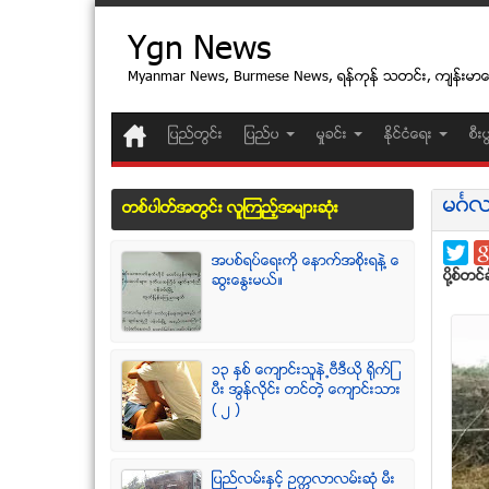
Ygn News
Myanmar News, Burmese News, ရန္ကုန္ သတင္း, က်န္းမာ
ျပည္တြင္း
ျပည္ပ
မႈခင္း
ႏုိင္ငံေရး
စီး
မဂၤလာ
တစ္ပါတ္အတြင္း လူၾကည့္အမ်ားဆံုး
အပစ္ရပ္ေရးကို ေနာက္အစိုးရနဲ႔ ေ
ပုိ႔စ္တင္ခ
ဆြးေႏြးမယ္။
၁၃ ႏွစ္ ေက်ာင္းသူနဲ႕ဗီဒီယို ရိုက္ျ
ပီး အြန္လိုင္း တင္တဲ့ ေက်ာင္းသား
( ၂ )
ျပည္လမ္းႏွင့္ ဥကၠလာလမ္းဆုံ မီး