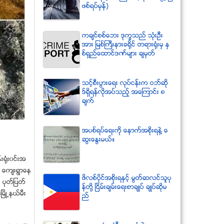
ဖစ္ရပ္မွန္)
ကခ်င္စစ္ေဘး ဒုကၡသည္ သံုးဦး
အား ျမစ္ႀကီးနားခရိုင္ တရားရံုးမွ ႏွ
စ္ရွည္ေထာင္ဒဏ္မ်ား ခ်မွတ္
သင့္စီးပြားေရး လုပ္ငန္းက ဝဘ္ဆို
ဒ္ရွိရန္လိုအပ္သည့္ အေၾကာင္း ၈
ခ်က္
အပစ္ရပ္ေရးကို ေနာက္အစိုးရနဲ႔ ေ
ဆြးေႏြးမယ္။
းရံုး၀င္းအ
ီး ေက်းရြာေန
ဖိလစ္ပိုင္အစိုးရႏွင့္ မြတ္ဆလင္သူပု
့ ပုတ္ျပတ္
န္တို႔ ၿငိမ္းခ်မ္းေရးစာခ်ဳပ္ ခ်ဳပ္ဆိုမ
ၿမိဳ႕နယ္မီး
ည္