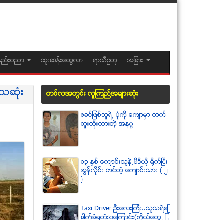
နည္းပညာ
ထူးဆန္းေထြလာ
ရာသီဥတု
အျခား
ူေသဆံုး
တစ္လအတြင္း လူၾကည္႔အမ်ားဆံုး
ဖခင္ျဖစ္သူရဲ႕ ပံုကို ေက်ာမွာ တက္
တူးထိုးထားတဲ့ အနဂၢ
၁၃ ႏွစ္ ေက်ာင္းသူနဲ႕ဗီဒီယို ရိုက္ျပီး
အြန္လိုင္း တင္တဲ့ ေက်ာင္းသား ( ၂
)
Taxi Driver ဦးေလးၾကီး..သူသရဲေျ
ခာက္ခံရတဲ့အေၾကာင္း(ကိုယ္ေတြ႕ ျ