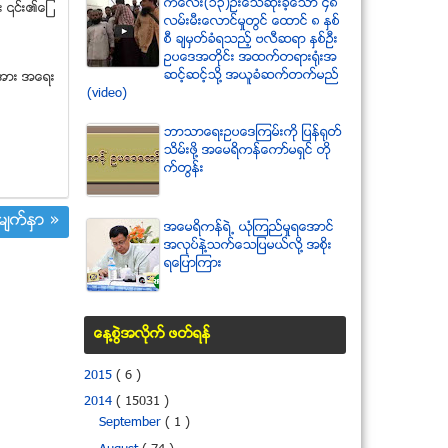
ကေလး(၁၃)ဦးေသဆံုးခဲ့ေသာ ၄၈
ပီး ၎၏ေျ
လမ္းမီးေလာင္မႈတြင္ ေထာင္ ၈ ႏွစ္
စီ ခ်မွတ္ခံရသည့္ ဗလီဆရာ ႏွစ္ဦး
ဥပေဒအတိုင္း အထက္တရားရံုးအ
ဆင့္ဆင့္သို႔ အယူခံဆက္တက္မည္
ို႕အား အေရး
(video)
ဘာသာေရးဥပေဒၾကမ္းကို ျပန္ရုတ္
သိမ္းဖို႔ အေမရိကန္ေကာ္မရွင္ တို
က္တြန္း
်က္ႏွာ »
အေမရိကန္ရဲ႕ ယံုၾကည္မႈရေအာင္
အလုပ္နဲ႔သက္ေသျပမယ္လုိ႔ အစုိး
ရေျပာၾကား
ေန႔စြဲအလိုက္ ဖတ္ရန္
2015
( 6 )
2014
( 15031 )
September
( 1 )