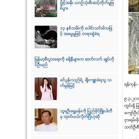
ပြိဳင့္အနီး ယာဥ္သုံးစီးဆင့္တိုက္မႈျဖ
စ္ပြား
၁၃ ႏွစ္သမီးကို ေပါင္းသင္းမိသျဖ
င့္ အဓမၼမႈျဖင့္ တရားစြဲခံရ
ျမန္မာ့စီးပြားေရးကို ခရိုနီမ်ားက ဆက္လက္ ခ်ဳပ္ကို
င္ဥိီးမည္
ခင္ပြန္းသည္ရဲ႕ ခ်ီးက်ဴးခံရသူ သ
ရန္ကုန္၊
က္မြန္ျမင့္
၉.၃.၂၀၁၄
တြင္းရွိ 
သူရဦးေရႊမန္းကို ျပည္ခိုင္ျဖိဳးပါတီ
ေက်ာ္ဦး
မွ ထုတ္ပယ္လိုက္ျပီဟုဆို
ငွားရမ္းခ
သတ္ဦးစီး