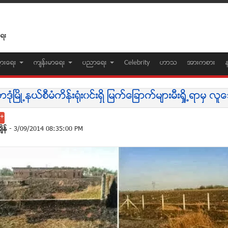
ေရး
ပြားေရး
က်န္းမာေရး
ပညာေရး
Celebrity
ဟာသ
အားကစား
ဒံုၿမိဳ႕နယ္စီမံကိန္းရံုး၀င္းရွိ ျမက္ေျခာက္မ်ားမီးရိႈ႕ရာမွ လ
်ိန္
- 3/09/2014 08:35:00 PM