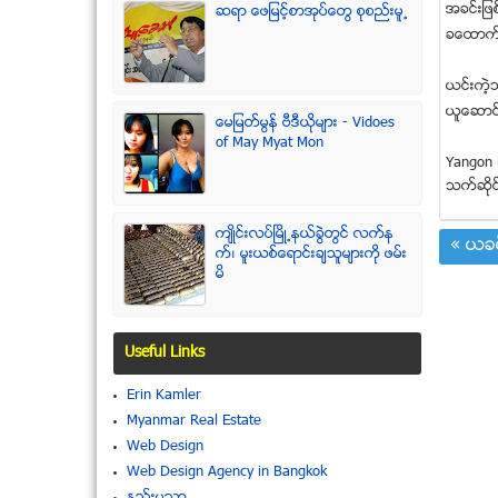
အခင္းျဖ
ဆရာ ေဖျမင့္စာအုပ္ေတြ စုစည္းမူ႕
ခေထာက္ေ
ယင္းကဲ့သ
ယူေဆာင္
ေမျမတ္မြန္ ဗီဒီယုိမ်ား - Vidoes
of May Myat Mon
Yangon 
သက္ဆုိင
က်ဳိင္းလပ္ၿမိဳ႕နယ္ခြဲတြင္ လက္န
« ယခင
က္၊ မူးယစ္ေရာင္းခ်သူမ်ားကို ဖမ္း
မိ
Useful Links
Erin Kamler
Myanmar Real Estate
Web Design
Web Design Agency in Bangkok
နည္းပညာ