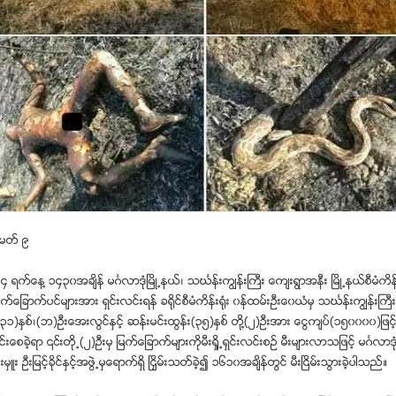
 မတ္ ၉
 ရက္ေန႔ ၁၄၃၀အခ်ိန္ မဂၤလာဒံုၿမိဳ႕နယ္၊ သဃၤန္းကၽြန္းႀကီး ေက်းရြာအနီး ၿမိဳ႕နယ္စီမံကိန္
ျမက္ေျခာက္ပင္မ်ားအား ရွင္းလင္းရန္ ခရိုင္စီမံကိန္းရံုး ၀န္ထမ္းဦးေ၀ယံမွ သဃၤန္းကၽြန္းႀက
(၃၁)ႏွစ္၊(ဘ)ဦးေအးလြင္ႏွင့္ ဆန္းမင္းထြန္း(၃၅)ႏွစ္ တို႔(၂)ဦးအား ေငြက်ပ္(၁၅၀၀၀၀)ျဖင္
ိုင္းေစခဲ့ရာ ၎တို႕(၂)ဦးမွ ျမက္ေျခာက္မ်ားကိုမီးရိႈ႕ရွင္းလင္းစဥ္ မီးမ်ားလာသျဖင့္ မဂၤလာဒံု
မွဴး ဦးျမင့္ခိုင္ႏွင့္အဖဲြ႕မွေရာက္ရွိ ၿငိွမ္းသတ္ခဲ့၍ ၁၆၁၀အခ်ိန္တြင္ မီးၿငိမ္းသြားခဲ့ပါသည္။