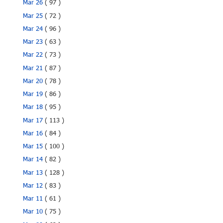
Mar 26
( 97 )
Mar 25
( 72 )
Mar 24
( 96 )
Mar 23
( 63 )
Mar 22
( 73 )
Mar 21
( 87 )
Mar 20
( 78 )
Mar 19
( 86 )
Mar 18
( 95 )
Mar 17
( 113 )
Mar 16
( 84 )
Mar 15
( 100 )
Mar 14
( 82 )
Mar 13
( 128 )
Mar 12
( 83 )
Mar 11
( 61 )
Mar 10
( 75 )