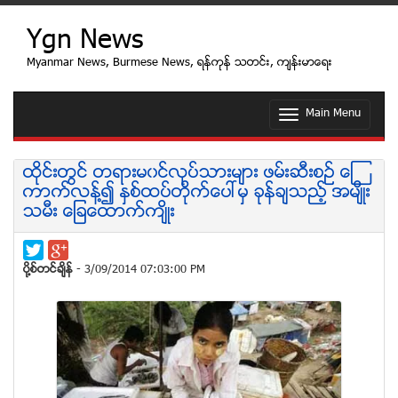
Ygn News
Myanmar News, Burmese News, ရန္ကုန္ သတင္း, က်န္းမာေရး
Main Menu
T
o
g
g
ထုိင္းတြင္ တရားမ၀င္လုပ္သားမ်ား ဖမ္းဆီးစဥ္ ေၾ
l
ကာက္လန္႔၍ ႏွစ္ထပ္တုိက္ေပၚမွ ခုန္ခ်သည့္ အမ်ိဳး
e
သမီး ေျခေထာက္က်ိဳး
n
a
v
i
ပုိ႔စ္တင္ခ်ိန္
- 3/09/2014 07:03:00 PM
g
a
t
i
o
n