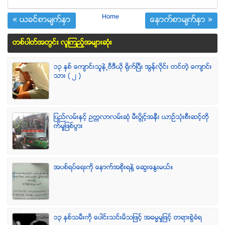
Home
« ယခင္စာမ်က္ႏွာ
ေနာက္စာမ်က္ႏွာ »
တစ္ပါတ္အတြင္း လူၾကည့္အမ်ားဆံုး
၁၃ ႏွစ္ ေက်ာင္းသူနဲ႕ဗီဒီယို ရိုက္ျပီး အြန္လိုင္း တင္တဲ့ ေက်ာင္း
သား ( ၂ )
ျပည္လမ္းႏွင့္ ဥကၠလာလမ္းဆုံ မီးပြိဳင့္အနီး ယာဥ္သုံးစီးဆင့္တို
က္မႈျဖစ္ပြား
အပစ္ရပ္ေရးကို ေနာက္အစိုးရနဲ႔ ေဆြးေႏြးမယ္။
၁၃ ႏွစ္သမီးကို ေပါင္းသင္းမိသျဖင့္ အဓမၼမႈျဖင့္ တရားစြဲခံရ