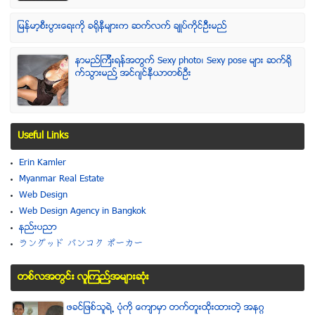
ျမန္မာ့စီးပြားေရးကို ခရိုနီမ်ားက ဆက္လက္ ခ်ဳပ္ကိုင္ဥိီးမည္
နာမည္ၾကီးရန္အတြက္ Sexy photo၊ Sexy pose မ်ား ဆက္ရို
က္သြားမည္႔ အင္ဂ်င္နီယာတစ္ဦး
Useful Links
Erin Kamler
Myanmar Real Estate
Web Design
Web Design Agency in Bangkok
နည္းပညာ
ラングッド バンコク ポーカー
တစ္လအတြင္း လူၾကည္႔အမ်ားဆံုး
ဖခင္ျဖစ္သူရဲ႕ ပံုကို ေက်ာမွာ တက္တူးထိုးထားတဲ့ အနဂၢ