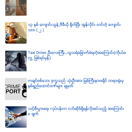
၁၃ ႏွစ္ ေက်ာင္းသူနဲ႕ဗီဒီယို ရိုက္ျပီး အြန္လိုင္း တင္တဲ့ ေက်ာင္း
သား ( ၂ )
Taxi Driver ဦးေလးၾကီး..သူသရဲေျခာက္ခံရတဲ့အေၾကာင္း(ကိုယ္ေ
တြ႕ ျဖစ္ရပ္မွန္)
ကခ်င္စစ္ေဘး ဒုကၡသည္ သံုးဦးအား ျမစ္ႀကီးနားခရိုင္ တရားရံုးမွ
ႏွစ္ရွည္ေထာင္ဒဏ္မ်ား ခ်မွတ္
သင့္စီးပြားေရး လုပ္ငန္းက ဝဘ္ဆိုဒ္ရွိရန္လိုအပ္သည့္ အေၾကာင္း
၈ ခ်က္