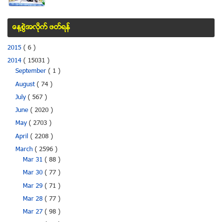
ေန႔စြဲအလိုက္ ဖတ္ရန္
2015
( 6 )
2014
( 15031 )
September
( 1 )
August
( 74 )
July
( 567 )
June
( 2020 )
May
( 2703 )
April
( 2208 )
March
( 2596 )
Mar 31
( 88 )
Mar 30
( 77 )
Mar 29
( 71 )
Mar 28
( 77 )
Mar 27
( 98 )