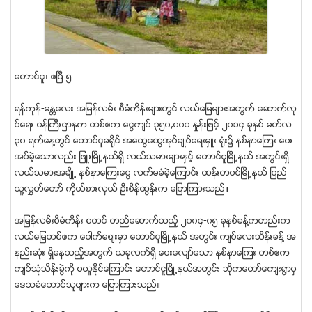
ေတာင္ငူ၊ ဧၿပီ ၅
ရန္ကုန္-မႏၲေလး အျမန္လမ္း စီမံကိန္းမ်ားတြင္ လယ္ေျမမ်ားအတြက္ ေဆာက္လု
ပ္ေရး ဝန္ႀကီးဌာနက တစ္ဧက ေငြက်ပ္ ၃၅၀,၀၀၀ ႏႈန္းျဖင့္ ၂၀၁၄ ခုႏွစ္ မတ္လ
၃၀ ရက္ေန႔တြင္ ေတာင္ငူခ႐ိုင္ အေထြေထြအုပ္ခ်ဳပ္ေရးမွဴး ႐ုံး၌ နစ္နာေၾကး ေပး
အပ္ခဲ့ေသာလည္း ျဖဴးၿမိဳ႕နယ္ရွိ လယ္သမားမ်ားႏွင့္ ေတာင္ငူၿမိဳ႕နယ္ အတြင္းရွိ
လယ္သမားအခ်ိဳ႕ နစ္နာေၾကးေငြ လက္မခံခဲ့ေၾကာင္း ထန္းတပင္ၿမိဳ႕နယ္ ျပည္
သူ႔လႊတ္ေတာ္ ကိုယ္စားလွယ္ ဦးစိန္ထြန္းက ေျပာၾကားသည္။
အျမန္လမ္းစီမံကိန္း စတင္ တည္ေဆာက္သည့္ ၂၀၀၄-၀၅ ခုႏွစ္ခန္႔ကတည္းက
လယ္ေျမတစ္ဧက ေပါက္ေစ်းမွာ ေတာင္ငူၿမိဳ႕နယ္ အတြင္း က်ပ္ေလးသိန္းခန္႔ အ
နည္းဆုံး ရွိေနသည့္အတြက္ ယခုလက္ရွိ ေပးေလ်ာ္ေသာ နစ္နာေၾကး တစ္ဧက
က်ပ္သုံသိန္းခြဲကို မယူႏိုင္ေၾကာင္း ေတာင္ငူၿမိဳ႕နယ္အတြင္း ဘိုကေတာ္ေက်း႐ြာမွ
ေဒသခံေတာင္သူမ်ားက ေျပာၾကားသည္။