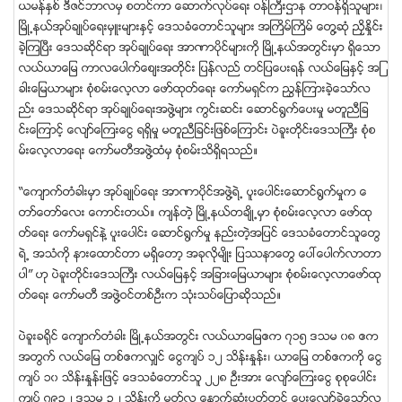
ယမန္ႏွစ္ ဒီဇင္ဘာလမွ စတင္ကာ ေဆာက္လုပ္ေရး ဝန္ႀကီးဌာန တာဝန္ရွိသူမ်ား၊
ၿမိဳ႕နယ္အုပ္ခ်ဳပ္ေရးမွဴးမ်ားႏွင့္ ေဒသခံေတာင္သူမ်ား အႀကိမ္ႀကိမ္ ေတြ႔ဆုံ ညႇိႏိႈင္း
ခဲ့ၾကၿပီး ေဒသဆိုင္ရာ အုပ္ခ်ဳပ္ေရး အာဏာပိုင္မ်ားကို ၿမိဳ႕နယ္အတြင္းမွာ ရွိေသာ
လယ္ယာေျမ ကာလေပါက္ေစ်းအတိုင္း ျပန္လည္ တင္ျပေပးရန္ လယ္ေျမႏွင့္ အျ
ခားေျမယာမ်ား စုံစမ္းေလ့လာ ေဖာ္ထုတ္ေရး ေကာ္မရွင္က ညႊန္ၾကားခဲ့ေသာ္လ
ည္း ေဒသဆိုင္ရာ အုပ္ခ်ဳပ္ေရးအဖြဲ႔မ်ား ကြင္းဆင္း ေဆာင္႐ြက္ေပးမႈ မတူညီျခ
င္းေၾကာင့္ ေလ်ာ္ေၾကးေငြ ရရွိမႈ မတူညီျခင္းျဖစ္ေၾကာင္း ပဲခူးတိုင္းေဒသႀကီး စုံစ
မ္းေလ့လာေရး ေကာ္မတီအဖြဲ႔ထံမွ စုံစမ္းသိရွိရသည္။
“ေက်ာက္တံခါးမွာ အုပ္ခ်ဳပ္ေရး အာဏာပိုင္အဖြဲ႔ရဲ႕ ပူးေပါင္းေဆာင္႐ြက္မႈက ေ
တာ္ေတာ္ေလး ေကာင္းတယ္။ က်န္တဲ့ ၿမိဳ႕နယ္တခ်ိဳ႕မွာ စုံစမ္းေလ့လာ ေဖာ္ထု
တ္ေရး ေကာ္မရွင္နဲ႔ ပူးေပါင္း ေဆာင္႐ြက္မႈ နည္းတဲ့အျပင္ ေဒသခံေတာင္သူေတြ
ရဲ႕ အသံကို နားေထာင္တာ မရွိေတာ့ အခုလိုမ်ိဳး ျပႆနာေတြ ေပၚေပါက္လာတာ
ပါ” ဟု ပဲခူးတိုင္းေဒသႀကီး လယ္ေျမႏွင့္ အျခားေျမယာမ်ား စုံစမ္းေလ့လာေဖာ္ထု
တ္ေရး ေကာ္မတီ အဖြဲ႔ဝင္တစ္ဦးက သုံးသပ္ေျပာဆိုသည္။
ပဲခူးခ႐ိုင္ ေက်ာက္တံခါး ၿမိဳ႕နယ္အတြင္း လယ္ယာေျမဧက ၇၁၅ ဒသမ ၀၈ ဧက
အတြက္ လယ္ေျမ တစ္ဧကလွ်င္ ေငြက်ပ္ ၁၂ သိန္းႏႈန္း၊ ယာေျမ တစ္ဧကကို ေငြ
က်ပ္ ၁၀ သိန္းႏႈန္းျဖင့္ ေဒသခံေတာင္သူ ၂၂၈ ဦးအား ေလ်ာ္ေၾကးေငြ စုစုေပါင္း
က်ပ္ ၇၉၃၂ ဒသမ ၃၂ သိန္းကို မတ္လ ေနာက္ဆုံးပတ္တြင္ ေပးေလ်ာ္ခဲ့ေသာ္လ