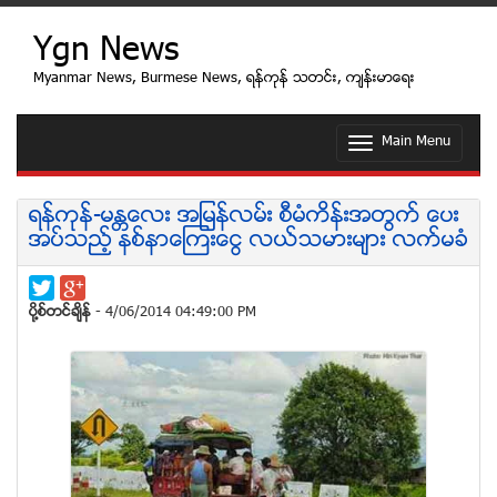
Ygn News
Myanmar News, Burmese News, ရန္ကုန္ သတင္း, က်န္းမာေရး
Main Menu
T
o
g
g
ရန္ကုန္-မႏၲေလး အျမန္လမ္း စီမံကိန္းအတြက္ ေပး
l
အပ္သည့္ နစ္နာေၾကးေငြ လယ္သမားမ်ား လက္မခံ
e
n
a
v
ပုိ႔စ္တင္ခ်ိန္
- 4/06/2014 04:49:00 PM
i
g
a
t
i
o
n