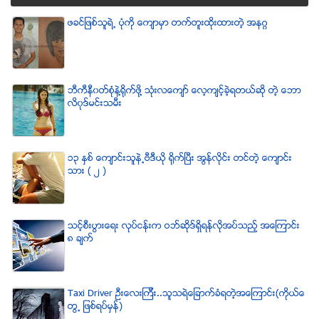
ဖခင္ျဖစ္သူရဲ႕ ပံုကို ေက်ာမွာ တက္တူးထိုးထားတဲ့ အနဂၢ
ဘီကီနီ၀တ္စံုနဲ႔႐ုိက္ဖို႔ သံုးလေက်ာ္ ေလ့က်င့္ခဲ့ရတယ္ဆို တဲ့ ေဘာ
လိ၀ုဒ္မင္းသမီး
၁၃ ႏွစ္ ေက်ာင္းသူနဲ႕ဗီဒီယို ရိုက္ျပီး အြန္လိုင္း တင္တဲ့ ေက်ာင္း
သား ( ၂ )
သင့္စီးပြားေရး လုပ္ငန္းက ဝဘ္ဆိုဒ္ရွိရန္လိုအပ္သည့္ အေၾကာင္း
၈ ခ်က္
Taxi Driver ဦးေလးၾကီး..သူသရဲေျခာက္ခံရတဲ့အေၾကာင္း(ကိုယ္ေ
တြ႕ ျဖစ္ရပ္မွန္)