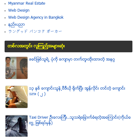
Myanmar Real Estate
Web Design
Web Design Agency in Bangkok
နည္းပညာ
ラングッド バンコク ポーカー
တစ္လအတြင္း လူၾကည္႔အမ်ားဆံုး
ဖခင္ျဖစ္သူရဲ႕ ပံုကို ေက်ာမွာ တက္တူးထိုးထားတဲ့ အနဂၢ
၁၃ ႏွစ္ ေက်ာင္းသူနဲ႕ဗီဒီယို ရိုက္ျပီး အြန္လိုင္း တင္တဲ့ ေက်ာင္း
သား ( ၂ )
Taxi Driver ဦးေလးၾကီး..သူသရဲေျခာက္ခံရတဲ့အေၾကာင္း(ကိုယ္ေ
တြ႕ ျဖစ္ရပ္မွန္)