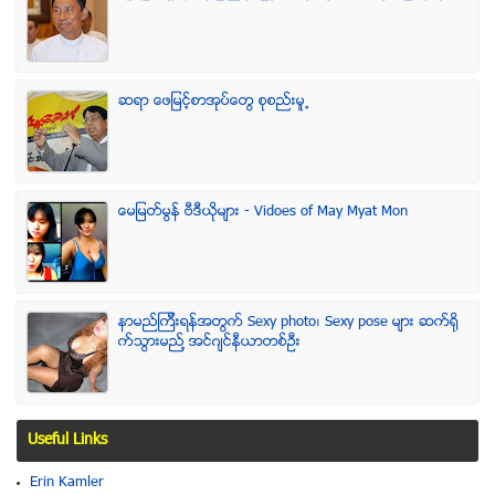
ဆရာ ေဖျမင့္စာအုပ္ေတြ စုစည္းမူ႕
ေမျမတ္မြန္ ဗီဒီယုိမ်ား - Vidoes of May Myat Mon
နာမည္ၾကီးရန္အတြက္ Sexy photo၊ Sexy pose မ်ား ဆက္ရို
က္သြားမည္႔ အင္ဂ်င္နီယာတစ္ဦး
Useful Links
Erin Kamler