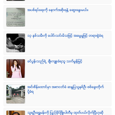
အပစ္ရပ္ေရးကို ေနာက္အစိုးရနဲ႔ ေဆြးေႏြးမယ္။
၁၃ ႏွစ္သမီးကို ေပါင္းသင္းမိသျဖင့္ အဓမၼမႈျဖင့္ တရားစြဲခံရ
ခင္ပြန္းသည္ရဲ႕ ခ်ီးက်ဴးခံရသူ သက္မြန္ျမင့္
အင္းစိန္ေထာင္မွာ အစာငတ္ခံ ဆႏၵျပသူႏွစ္ဦး စစ္ေခြးတုိက္
ပုိ႔ခံရ
သူရဦးေရႊမန္းကို ျပည္ခိုင္ျဖိဳးပါတီမွ ထုတ္ပယ္လိုက္ျပီဟုဆို