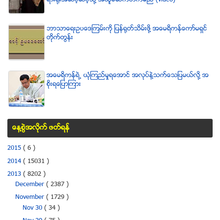
ရားရံုးအဆင့္ဆင့္သို႔ အယူခံဆက္တက္မည္ (video)
ဘာသာေရးဥပေဒၾကမ္းကို ျပန္ရုတ္သိမ္းဖို႔ အေမရိကန္ေကာ္မရွင္
တိုက္တြန္း
အေမရိကန္ရဲ႕ ယံုၾကည္မႈရေအာင္ အလုပ္နဲ႔သက္ေသျပမယ္လုိ႔ အ
စုိးရေျပာၾကား
ေန႔စြဲအလိုက္ ဖတ္ရန္
2015
( 6 )
2014
( 15031 )
2013
( 8202 )
December
( 2387 )
November
( 1729 )
Nov 30
( 34 )