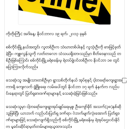
ကိုတိုးႀကီး| အဂၤါေန႔၊ ႏုိဝင္ဘာလ ၁၉ ရက္၊ ၂၀၁၃ ခုႏွစ္
စစ္ကိုင္းၿမိဳ႕နယ္အတြင္း လူတစ္ဦးက သံဃာတစ္ပါးႏွင့္ လူသုံးဦးကို ဓားျဖင့္ခုတ္
ခဲ့ၿပီး၊ က်ဴးလြန္သူကုိ လတ္တေလာ သံသယရွိထားသည္မွာ စိတ္ေဒနာသည္ တ
စ္ဦးျဖစ္ေၾကာင္း စစ္ကုိင္းၿမိဳ႕မရဲစခန္းမွ ရဲတပ္ဖြဲ႔၀င္တစ္ဦးက ႏုိ၀င္ဘာ ၁၈ တြင္
ေျပာၾကားလုိက္သည္။
ေသဆုံးသူ အမ်ဳိးသားတစ္ဦးမွာ ရြာသစ္တိုက္နယ္ အုပ္စုႏွင္႔ ငါ့တေရာ္ေက်းရြာအၾ
ကားရွိ ေက်းလက္ ဖြံ႔ၿဖိဳးေရး လမ္းေပၚတြင္ ႏုိ၀င္ဘာ ၁၇ ရက္ နံနက္က လည္ပ
င္းေနရာတြင္ ျပတ္ရွဓားဒဏ္ရာမ်ားႏွင္႔ ေသဆံုးခဲ့ျခင္းျဖစ္သည္။
ေသဆံုးသူမွာ ငါ႔တေရာ္ေက်းရြာအုပ္ခ်ဳပ္ေရးမွဴး ဦးေက်ာ္ခိုင္ အသက္(၃၈)ႏွစ္ဆို
သူျဖစ္ၿပီး ယာဘက္ လည္ပင္းျပတ္ရွ ဒဏ္ရာ၊ ၀ဲဘက္မ်က္လံုးေအာက္ ျပတ္ရွဒ
ဏ္ရာမ်ားျဖင္႔ ေသဆံုးလ်က္ရွိသည္ကုိ စစ္ကိုင္းၿမိဳ႕မရဲစခန္းမွ ရဲအုပ္ေဌး၀င္းႏိုင္
က မႈခင္းဆိုင္ရာမွတ္တမ္းမ်ားရယူထားသည္။