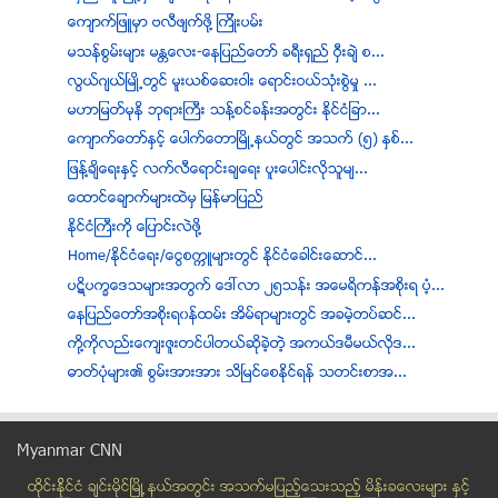
ေက်ာက္​ျဖူ​မွာ ​ဗ​လီ​ဖ်က္​ဖို့ ​ၾကိုး​ပမ္း​
မသန္စြမ္းမ်ား မႏၲေလး-ေနျပည္ေတာ္ ခရီးရွည္ ဝွီးခ်ဲ စ...
လြယ္ဂ်ယ္ၿမဳိ႕တြင္ မူးယစ္ေဆးဝါး ေရာင္းဝယ္သုံးစြဲမႈ ...
မဟာျမတ္မုနိ ဘုရားႀကီး သန္႔စင္ခန္းအတြင္း ႏိုင္ငံျခာ...
ေက်ာက္ေတာ္ႏွင့္ ေပါက္ေတာျမိဳ႕နယ္တြင္ အသက္ (၅) ႏွစ္...
ျဖန္႔ခ်ိေရးႏွင့္ လက္လီေရာင္းခ်ေရး ပူးေပါင္းလိုသူမ်...
ေထာင္ေခ်ာက္မ်ားထဲမွ ျမန္မာျပည္
ႏိုင္ငံႀကီးကို ေျပာင္းလဲဖို႔
Home/နိုင္ငံေရး/ေငြစကၠဴမ်ားတြင္ နိုင္ငံေခါင္းေဆာင္...
ပဋိပကၡေဒသမ်ားအတြက္ ေဒၚလာ ၂၅သန္း အေမရိကန္အစိုးရ ပံ့...
ေနျပည္ေတာ္အစိုးရ၀န္ထမ္း အိမ္ရာမ်ားတြင္ အခမဲ့တပ္ဆင္...
ကို႔ကုိလည္းေက်းဇူးတင္ပါတယ္ဆိုခဲ့တဲ့ အကယ္ဒမီမယ္လိုဒ...
ဓာတ္ပံုမ်ား၏ စြမ္းအားအား သိၿမင္ေစႏိုင္ရန္ သတင္းစာအ...
ဆီးဂိမ္းၿပိဳင္ပြဲမ်ားအား အြန္လိုင္းမွ တိုက္႐ိုက္ ၾ...
ဆိုင္ကလုန္းမုန္တို္င္းအဆင့္ျဖစ္သြားျပီ
Myanmar CNN
က်ပ္ေငြေပၚတြင္ ဘယ္သူ႔ကို ဂုဏ္ျပဳလုိပါသလဲ
ထိုင္းနို္င္ငံ ခ်င္းမိုင္ျမိဳ ့နယ္အတြင္း အသက္မျပည့္ေသးသည့္ မိန္းခေလးမ်ား နွင့္
မဂၤလာဒံုၿမိဳ႕နယ္တြင္ လူသတ္မႈျဖစ္