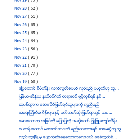
Nov 29
( 75 )
Nov 28
( 62 )
Nov 27
( 51 )
Nov 26
( 65 )
Nov 25
( 65 )
Nov 24
( 64 )
Nov 23
( 56 )
Nov 22
( 91 )
Nov 21
( 70 )
Nov 20
( 77 )
Nov 19
( 60 )
ေႁမြေတာင္ စီမံကိန္း လက္လြတ္စပယ္ လုပ္မည္ မဟုတ္ဟု သူ...
ျမန္မာ-အိႏိၵယ နယ္စပ္ဂိတ္ တရားဝင္ ဖြင့္လွစ္ရန္ ႏွစ္...
ဆုပန္ထြာက ေဆးလိပ္ျဖတ္ခ်င္သူမ်ားကို ကူညီမည္
အေရးႀကီးစီမံကိန္းမ်ားႏွင့္ ပတ္သက္ဆုံးျဖတ္ရာတြင္ သမ...
ေဆးေလာက အျမင္ကုိ ေျပာျပတဲ့ အဆိုေတာ္ ျဖဴျဖဴေက်ာ္သိန္း
၁၀တန္းေတာင္ မေအာင္ေသးဘဲ ရည္းစားထားရင္ စာေမးပြဲက်သြ...
လွည္းကူးၿမိဳ႕မွ ေပ်ာက္ဆံုးေနေသာကေလးငယ္ ေဖ့စ္ဘြတ္ခ္...