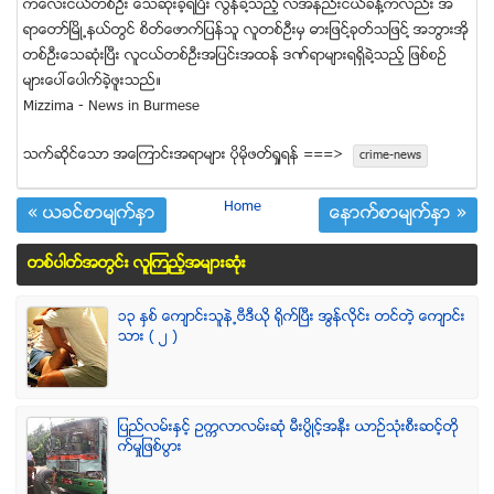
ကေလးငယ္တစ္ဦး ေသဆံုးခဲ့ရၿပီး လြန္ခဲ႔သည့္ လအနည္းငယ္ခန္႔ကလည္း အ
ရာေတာ္ၿမိဳ႕နယ္တြင္ စိတ္ေဖာက္ျပန္သူ လူတစ္ဦးမွ ဓားျဖင္႔ခုတ္သျဖင္႔ အဘြားအို
တစ္ဦးေသဆံုးၿပီး လူငယ္တစ္ဦးအျပင္းအထန္ ဒဏ္ရာမ်ားရရွိခဲ႔သည့္ ျဖစ္စဥ္
မ်ားေပၚေပါက္ခဲ့ဖူးသည္။
Mizzima - News in Burmese
သက္ဆုိင္ေသာ အေၾကာင္းအရာမ်ား ပုိမုိဖတ္ရႈရန္ ===>
crime-news
Home
« ယခင္စာမ်က္ႏွာ
ေနာက္စာမ်က္ႏွာ »
တစ္ပါတ္အတြင္း လူၾကည့္အမ်ားဆံုး
၁၃ ႏွစ္ ေက်ာင္းသူနဲ႕ဗီဒီယို ရိုက္ျပီး အြန္လိုင္း တင္တဲ့ ေက်ာင္း
သား ( ၂ )
ျပည္လမ္းႏွင့္ ဥကၠလာလမ္းဆုံ မီးပြိဳင့္အနီး ယာဥ္သုံးစီးဆင့္တို
က္မႈျဖစ္ပြား