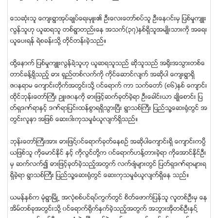
ေသဆံုးသူ ေက်းရြာအုပ္ခ်ဳပ္ေရးမွဴး၏ ဦးေလးေတာ္စပ္သူ ဦးေန၀င္းမွ ျပစ္မႈက်ဴး
လြန္သူဟု ယူဆရသူ တစ္ရြာတည္းေန အသက္(၃၇)ႏွစ္ရွိသူအမ်ဳိးသားကို အေရး
ယူေပးရန္ ရဲစခန္းသို႔ တိုင္တန္းခဲ့သည္။
ထုိ႔ေနာက္ ျပစ္မႈက်ဴးလြန္ခဲ႔သူဟု ယူဆရသူသည္ ဆိုသူသည္ အ႐ိုးအသြားတစ္ေ
တာင္ခန္႔ရွိသည့္ ဓား ရွည္တစ္လက္ကို ကိုင္ေဆာင္လ်က္ အဆိုပါ ေက်းရြာရွိ
ဇ၀နရာမ ေက်ာင္းတိုက္အတြင္းသို႔ ၀င္ေရာက္ ကာ သက္ေတာ္ (၈၆)ႏွစ္ ေက်ာင္း
ထိုင္ဘုန္းေတာ္ႀကီး ဥဴးဇ၀နကုိ ဓားျဖင့္ဆက္ခုတ္ခဲ့ရာ ဦးေခါင္းယာ ခ်ဳိေစာင္း ျပ
တ္ရွဒဏ္ရာႏွင့္ ဒဏ္ရာျပင္းထန္စြာရရွိသြားၿပီး ရြာသစ္ႀကီး ျပည္သူ႔ေဆး႐ံုတြင္ အ
တြင္းလူနာ အျဖစ္ ေဆး၀ါးကုသမႈခံယူလ်က္ရွိသည္။
ဘုန္းေတာ္ႀကီးအား ဓားျဖင္႔၀င္ေရာက္ခုတ္ေနစဥ္ အဆိုပါေက်ာင္းရွိ ေက်ာင္းကပ္ၸိ
ယျဖစ္သူ ကိုေမာင္ႏုိင္ ႏွင့္ ကိုလြင္တို႔က ၀င္ေရာက္ဟန္႔တားခဲ့ရာ ကိုေအာင္ႏိုင္ဦး
မွ ဆက္လက္၍ ဓားျဖင့္ခုတ္ခဲ့သည့္အတြက္ လက္ဖ်ံမ်ားတြင္ ျပတ္ရွဒဏ္ရာမ်ားရ
ရွိခဲ့ရာ ရြာသစ္ႀကီး ျပည္သူ႔ေဆး႐ံုတြင္ ေဆးကုသမႈခံယူလ်က္ရွိေန သည္။
ယမန္ႏွစ္က မံုရြာၿမိဳ႕ အလံုစစ္ပင္ရပ္ကြက္တြင္ စိတ္ေဖာက္ျပန္သူ လူတစ္ဦးမွ ေန
အိမ္တစ္ခုအတြင္းသို႔ ၀င္ေရာက္႐ိုက္ႏွက္ခဲ့သည့္အတြက္ အဘြားအိုတစ္ဦးႏွင္႔