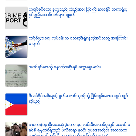
ကခ်င္စစ္ေဘး ဒုကၡသည္ သံုးဦးအား ျမစ္ႀကီးနားခရိုင္ တရားရံုးမွ
ႏွစ္ရွည္ေထာင္ဒဏ္မ်ား ခ်မွတ္
သင့္စီးပြားေရး လုပ္ငန္းက ဝဘ္ဆိုဒ္ရွိရန္လိုအပ္သည့္ အေၾကာင္း
၈ ခ်က္
အပစ္ရပ္ေရးကို ေနာက္အစိုးရနဲ႔ ေဆြးေႏြးမယ္။
ဖိလစ္ပိုင္အစိုးရႏွင့္ မြတ္ဆလင္သူပုန္တို႔ ၿငိမ္းခ်မ္းေရးစာခ်ဳပ္ ခ်ဳပ္
ဆိုမည္
ကေလး(၁၃)ဦးေသဆံုးခဲ့ေသာ ၄၈ လမ္းမီးေလာင္မႈတြင္ ေထာင္ ၈
ႏွစ္စီ ခ်မွတ္ခံရသည့္ ဗလီဆရာ ႏွစ္ဦး ဥပေဒအတိုင္း အထက္တ