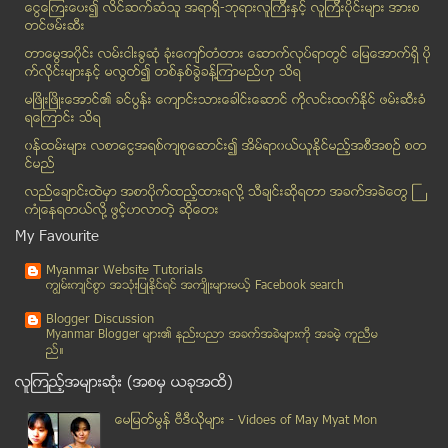
ေငြေၾကးေပး၍ လိင္ဆက္ဆံသူ အရာရွိ-ဘုရားလူၾကီးနွင့္ လူၾကီးပိုင္းမ်ား အားစ
တန္ေဆာင္မုန္းလျပည့္ညက မႏၲေလးေဆး႐ံုေရာက္သည့္ လူနာတစ...
တင္ဖမ္းဆီး
တာေမြၿမိဳ႕နယ္တြင္ စည္ပင္၀န္ထမ္းတစ္ဦး ယာဥ္တိုက္မိေ...
တာေမြအ၀ိုင္း လမ္းငါးခြဆံု ခံုးေက်ာ္တံတား ေဆာက္လုပ္ရာတြင္ ေျမေအာက္ရွိ ပို
အရွိန္လြန္ကား ေခ်ာက္ထဲက် ယာဥ္ေမာင္းေသဆံုး
က္လိုင္းမ်ားႏွင့္ မလြတ္၍ တစ္ႏွစ္ခြဲခန္႔ၾကာမည္ဟု သိရ
ဖြဲ႔စည္းပုံ ဟန္ျပေျပာင္းလဲသူေတြကုိ မဲမေပးဖို႔ ေဒၚစ...
မၿဖိဳးၿဖိဳးေအာင္၏ ခင္ပြန္း ေက်ာင္းသားေခါင္းေဆာင္ ကိုလင္းထက္ႏိုင္ ဖမ္းဆီးခံ
ရေၾကာင္း သိရ
၂ဝဝ၈ ဖြဲ႕စည္းပံုအေျခခံဥပေဒကို အတည္ျပဳတဲ့ပံုစံမ်ဳိး...
၀န္ထမ္းမ်ား လစာေငြအရစ္က်စုေဆာင္း၍ အိမ္ရာ၀ယ္ယူႏုိင္မည့္အစီအစဥ္ စတ
စစ္ကုိင္းတြင္ သံဃာတစ္ပါးႏွင့္ လူသုံးဦး ဓားျဖင့္ခု...
င္မည္
စိန္ေဂဟာ ေစ်းဝယ္စင္တာ၏ Facebook စာမ်က္ႏွာ တိုက္ခို...
လည္ေခ်ာင္းထဲမွာ အစာပိုက္ထည့္ထားရလုိ႔ သီခ်င္းဆုိရတာ အခက္အခဲေတြ ႀ
ျမန္မာနိုင္ငံတြင္ အမည္ပ်က္ စာရင္းဝင္ေနေသးသည့္ ဆရာဝ...
ကံဳေနရတယ္လို႔ ဖြင့္ဟလာတဲ့ ဆုိေတး
ျပင္ဦးလြင္ တန္ေဆာင္ တိုင္ မီးပံုးပ်ံ ၿပိဳင္ပြဲ မီ...
My Favourite
မိုဘိုင္းဖုန္း ဘီလ္အတြက္ ဝန္ေဆာင္မႈ အသစ္မ်ားေပးမည္
Myanmar Website Tutorials
တိုင္းျပည္ဟာ တပ္မေတာ္ရဲ႕ အေစခံမျဖစ္ရဘူး။ တပ္မေတာ္ဟ...
ကၽြမ္းက်င္စြာ အသုံးျပဳႏုိင္ရင္ အက်ိဳးမ်ားမယ့္ Facebook search
၂၄ နာရီအတြင္း PlayStation 4 တစ္သန္းေက်ာ္ ေရာင္းခ်ခဲ့ရ
Blogger Discussion
ဆရာစံ သာသမီးမ်ား၏ ငိုေၾကြးသံ The crying Voice of S...
Myanmar Blogger မ်ား၏ နည္းပညာ အခက္အခဲမ်ားကုိ အခမဲ့ ကူညီမ
ည္။
ထြက္ေျပး လြတ္ေျမာက္ခဲ့ေသာ အိမ္အကူ မိန္းကေလး အမႈကို...
လူၾကည့္အမ်ားဆုံး (အစမွ ယခုအထိ)
လိႈင္သာယာၿမိဳ႕နယ္တြင္ ခိုးမႈက်ဴးလြန္သူမ်ားအား ေဖၚထ...
အသံုးမ်ားေသာ စီးပြားေရးလုပ္ငန္းသံုးအဂၤလိပ္ အီဒီယံမ...
ေမျမတ္မြန္ ဗီဒီယုိမ်ား - Vidoes of May Myat Mon
ဖြဲ႕စည္းပုံအေျခခံဥပေဒ ျပင္ဆင္ေရးသည္ တပ္မေတာ္ အခြင့...