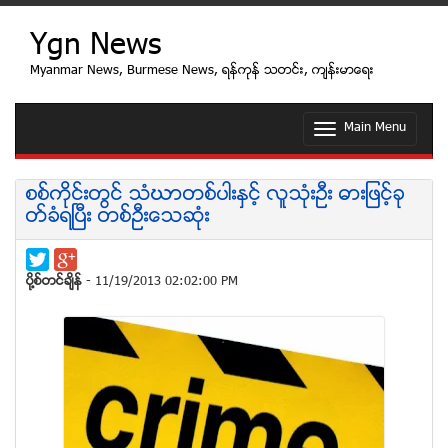
Ygn News
Myanmar News, Burmese News, ရန္ကုန္ သတင္း, က်န္းမာေရး
Main Menu
T
o
g
g
စစ္ကုိင္းတြင္ သံဃာတစ္ပါးႏွင့္ လူသုံးဦး ဓားျဖင့္ခု
l
တ္ခံရၿပီး တစ္ဦးေသဆုံး
e
n
a
v
ပုိ႔စ္တင္ခ်ိန္
- 11/19/2013 02:02:00 PM
i
g
a
t
i
o
n