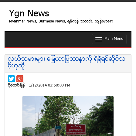
Ygn News
Myanmar News, Burmese News, ရန္ကုန္ သတင္း, က်န္းမာေရး
Main Menu
T
o
g
g
လယ္သမားမ်ား ေျမယာျပႆနာကို ရဲရဲရင္ဆိုင္သ
l
င့္ဟုဆို
e
n
a
v
ပုိ႔စ္တင္ခ်ိန္
- 1/12/2014 03:50:00 PM
i
g
a
t
i
o
n