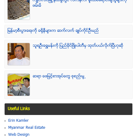
က်ဳိင္းလပ္ၿမိဳ႕နယ္ခြဲတြင္ လက္နက္၊ မူးယစ္ေရာင္းခ်သူမ်ားကို
ဖမ္းမိ
ျမန္မာ့စီးပြားေရးကို ခရိုနီမ်ားက ဆက္လက္ ခ်ဳပ္ကိုင္ဥိီးမည္
သူရဦးေရႊမန္းကို ျပည္ခိုင္ျဖိဳးပါတီမွ ထုတ္ပယ္လိုက္ျပီဟုဆို
ဆရာ ေဖျမင့္စာအုပ္ေတြ စုစည္းမူ႕
Useful Links
Erin Kamler
Myanmar Real Estate
Web Design