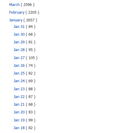
March
( 2596 )
February
( 2205 )
January
( 2657 )
Jan 31
( 84 )
Jan 30
( 68 )
Jan 29
( 81 )
Jan 28
( 95 )
Jan 27
( 105 )
Jan 26
( 74 )
Jan 25
( 82 )
Jan 24
( 69 )
Jan 23
( 88 )
Jan 22
( 87 )
Jan 21
( 68 )
Jan 20
( 83 )
Jan 19
( 99 )
Jan 18
( 82 )