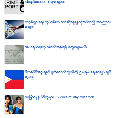
ႏွစ္ရွည္ေထာင္ဒဏ္မ်ား ခ်မွတ္
သင့္စီးပြားေရး လုပ္ငန္းက ဝဘ္ဆိုဒ္ရွိရန္လိုအပ္သည့္ အေၾကာင္း
၈ ခ်က္
အပစ္ရပ္ေရးကို ေနာက္အစိုးရနဲ႔ ေဆြးေႏြးမယ္။
ဖိလစ္ပိုင္အစိုးရႏွင့္ မြတ္ဆလင္သူပုန္တို႔ ၿငိမ္းခ်မ္းေရးစာခ်ဳပ္ ခ်ဳပ္
ဆိုမည္
ေမျမတ္မြန္ ဗီဒီယုိမ်ား - Vidoes of May Myat Mon