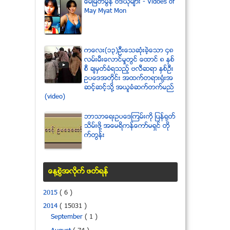
ေမျမတ္မြန္ ဗီဒီယုိမ်ား - Vidoes of
May Myat Mon
ကေလး(၁၃)ဦးေသဆံုးခဲ့ေသာ ၄၈
လမ္းမီးေလာင္မႈတြင္ ေထာင္ ၈ ႏွစ္
စီ ခ်မွတ္ခံရသည့္ ဗလီဆရာ ႏွစ္ဦး
ဥပေဒအတိုင္း အထက္တရားရံုးအ
ဆင့္ဆင့္သို႔ အယူခံဆက္တက္မည္
(video)
ဘာသာေရးဥပေဒၾကမ္းကို ျပန္ရုတ္
သိမ္းဖို႔ အေမရိကန္ေကာ္မရွင္ တို
က္တြန္း
ေန႔စြဲအလိုက္ ဖတ္ရန္
2015
( 6 )
2014
( 15031 )
September
( 1 )