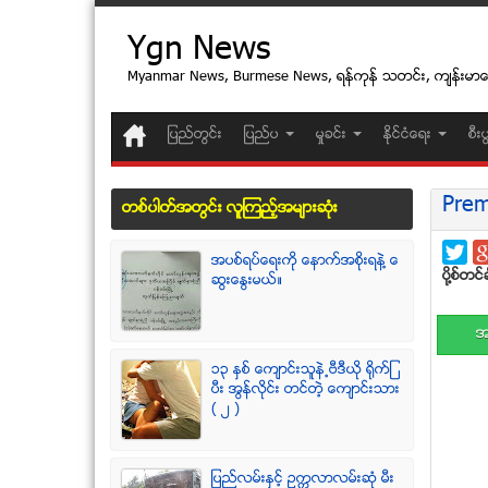
Ygn News
Myanmar News, Burmese News, ရန္ကုန္ သတင္း, က်န္းမာ
ျပည္တြင္း
ျပည္ပ
မႈခင္း
ႏုိင္ငံေရး
စီး
Prem
တစ္ပါတ္အတြင္း လူၾကည့္အမ်ားဆံုး
အပစ္ရပ္ေရးကို ေနာက္အစိုးရနဲ႔ ေ
ပုိ႔စ္တင္ခ
ဆြးေႏြးမယ္။
အ
၁၃ ႏွစ္ ေက်ာင္းသူနဲ႕ဗီဒီယို ရိုက္ျ
ပီး အြန္လိုင္း တင္တဲ့ ေက်ာင္းသား
( ၂ )
ျပည္လမ္းႏွင့္ ဥကၠလာလမ္းဆုံ မီး