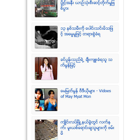
ပြိဳင့္အနီး ယာဥ္သုံးစီးဆင့္တိုက္မႈျဖ
စ္ပြား
၁၃ ႏွစ္သမီးကို ေပါင္းသင္းမိသျဖ
င့္ အဓမၼမႈျဖင့္ တရားစြဲခံရ
ခင္ပြန္းသည္ရဲ႕ ခ်ီးက်ဴးခံရသူ သ
က္မြန္ျမင့္
ေမျမတ္မြန္ ဗီဒီယုိမ်ား - Vidoes
of May Myat Mon
က်ဳိင္းလပ္ၿမိဳ႕နယ္ခြဲတြင္ လက္န
က္၊ မူးယစ္ေရာင္းခ်သူမ်ားကို ဖမ္း
မိ