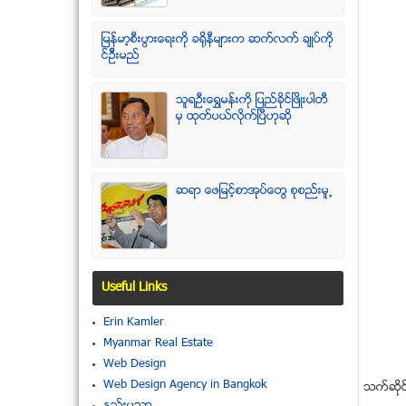
ျမန္မာ့စီးပြားေရးကို ခရိုနီမ်ားက ဆက္လက္ ခ်ဳပ္ကို
င္ဥိီးမည္
သူရဦးေရႊမန္းကို ျပည္ခိုင္ျဖိဳးပါတီ
မွ ထုတ္ပယ္လိုက္ျပီဟုဆို
ဆရာ ေဖျမင့္စာအုပ္ေတြ စုစည္းမူ႕
Useful Links
Erin Kamler
Myanmar Real Estate
Web Design
Web Design Agency in Bangkok
သက္ဆုိင
နည္းပညာ