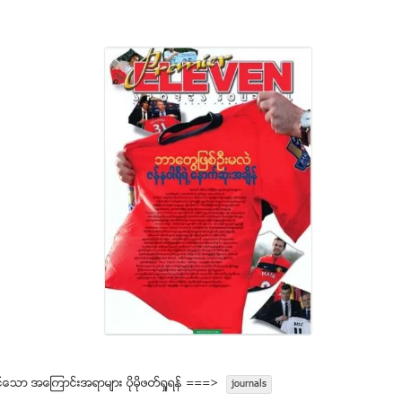
္ေသာ အေၾကာင္းအရာမ်ား ပုိမုိဖတ္ရႈရန္ ===>
journals