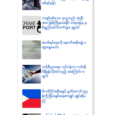
ဖစ္ရပ္မွန္)
ကခ်င္စစ္ေဘး ဒုကၡသည္ သံုးဦး
အား ျမစ္ႀကီးနားခရိုင္ တရားရံုးမွ ႏွ
စ္ရွည္ေထာင္ဒဏ္မ်ား ခ်မွတ္
အပစ္ရပ္ေရးကို ေနာက္အစိုးရနဲ႔ ေ
ဆြးေႏြးမယ္။
သင့္စီးပြားေရး လုပ္ငန္းက ဝဘ္ဆို
ဒ္ရွိရန္လိုအပ္သည့္ အေၾကာင္း ၈
ခ်က္
ဖိလစ္ပိုင္အစိုးရႏွင့္ မြတ္ဆလင္သူပု
န္တို႔ ၿငိမ္းခ်မ္းေရးစာခ်ဳပ္ ခ်ဳပ္ဆိုမ
ည္