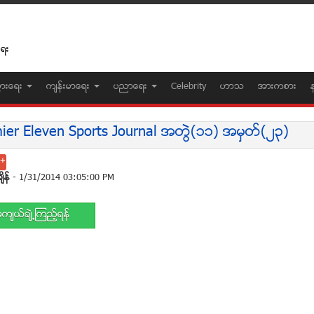
ေရး
ပြားေရး
က်န္းမာေရး
ပညာေရး
Celebrity
ဟာသ
အားကစား
ier Eleven Sports Journal အတြဲ(၁၁) အမွတ္(၂၃)
်ိန္
- 1/31/2014 03:05:00 PM
က်ယ္ခ်ဲ႕ၾကည့္ရန္