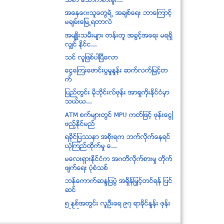
သစာ ေသာက္စားမူး...
အေနေ၀းသူေတြရဲ႕ အခ်စ္ေရး ဘာေၾကာင့္
မခ်မ္းေျမ႕ရတာလဲ
အမ်ဴိးသမီးမ်ား တန္းတူ အခြင့္အေရး မရရွိ
လွ်င္ ႏိုင္င...
သင္ လူျဖစ္ပါၿပီေလာ
ေငြေၾကးေဖာင္းပြမႈႏႈန္း ဆက္လက္ျမင့္တ
က္
ျပည္တြင္း မုိဘိုင္းလ္ဖုန္း အာရွကိုးႏုိင္ငံမွာ
သယ္ယ...
ATM စက္မ်ားတြင္ MPU ကတ္ျဖင့္ ဖုန္းေငြျ
ဖည့္ႏုိင္မည္
ရခိုင္ျပႆနာ အစိုးရက ဘက္လိုက္ေနရင္
ယံုၾကည္ထိုက္မႈ ေ...
မေလးရွားႏိုင္ငံက အဂတိလိုက္စားမႈ တိုက္
ဖ်က္ေရး ပံုစံသစ္
ဘန္ေကာက္ဆႏၵျပပြဲ အရွိန္ျမႇင့္တင္ရန္ ျပင္
ဆင္
၅ ႏွစ္အတြင္း လူဦးေရ ၉၇ ရာခုိင္ႏႈန္း ဖုန္း
ကိုင္ႏုိ...