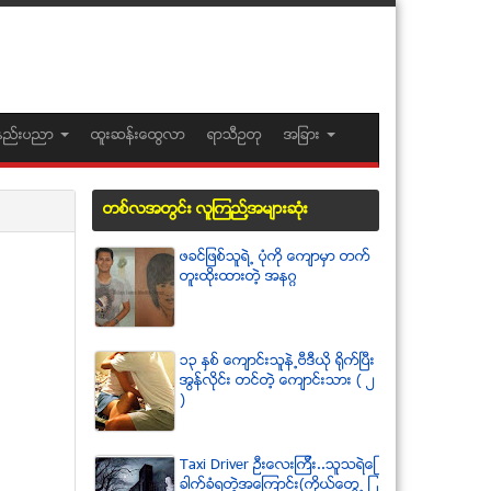
နည္းပညာ
ထူးဆန္းေထြလာ
ရာသီဥတု
အျခား
တစ္လအတြင္း လူၾကည္႔အမ်ားဆံုး
ဖခင္ျဖစ္သူရဲ႕ ပံုကို ေက်ာမွာ တက္
တူးထိုးထားတဲ့ အနဂၢ
၁၃ ႏွစ္ ေက်ာင္းသူနဲ႕ဗီဒီယို ရိုက္ျပီး
အြန္လိုင္း တင္တဲ့ ေက်ာင္းသား ( ၂
)
Taxi Driver ဦးေလးၾကီး..သူသရဲေျ
ခာက္ခံရတဲ့အေၾကာင္း(ကိုယ္ေတြ႕ ျ