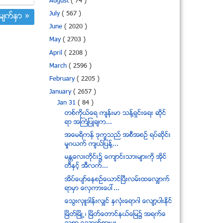
August
( 74 )
July
( 567 )
်က္ႏွာ »
June
( 2020 )
May
( 2703 )
April
( 2208 )
March
( 2596 )
February
( 2205 )
January
( 2657 )
Jan 31
( 84 )
တစ္ကိုယ္ေရ က်န္းမာ သန္႔ရွင္းေရး ဆိုင္
ရာ အႀကံျပဳခ်က...
အေမရိကန္ ဒုကၡသည္ အစီအစဥ္ ရပ္ဆိုင္း
မႈဂယက္ က်ယ္ျပန္႔...
မႏၲေလးတုိင္း၌ ေက်ာင္းသားမ်ားကို အိုင္
တီႏွင့္ အီလက္...
အိပ္ေပ်ာ္ေနစဥ္ေယာင္ျပီးလမ္းထေလွ်ာက္
ရာမွာ ေလွကားေပၚ...
ေသြးလွဴဒါန္းလွ်င္ ႏွလံုးေရာဂါ ေလ်ာ့ပါးႏိုင္
ျမိတ္ၿမိဳ႕၊ ၿမိတ္ေတာင္နယ္ေျမ၌ အရက္ေ