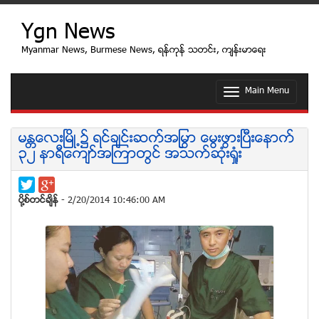
Ygn News
Myanmar News, Burmese News, ရန္ကုန္ သတင္း, က်န္းမာေရး
Main Menu
T
o
g
g
မႏၲေလးၿမိဳ႕၌ ရင္ခ်င္းဆက္အျမႊာ ေမြးဖြားၿပီးေနာက္
l
၃၂ နာရီေက်ာ္အၾကာတြင္ အသက္ဆုံး႐ႈံး
e
n
a
v
ပုိ႔စ္တင္ခ်ိန္
- 2/20/2014 10:46:00 AM
i
g
a
t
i
o
n