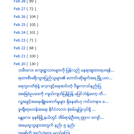
Feb 28
( 89 )
Feb 27
( 72 )
Feb 26
( 104 )
Feb 25
( 105 )
Feb 24
( 101 )
Feb 23
( 71 )
Feb 22
( 68 )
Feb 21
( 100 )
Feb 20
( 130 )
သမီးေလး ေက်းရြာသားမ်ားကို ျပန္လည္ ေနရာခ်ထားေ႔ပးရန္...
ရထားစီးခရီးသြားျပည္သူမ်ား၏ ေတာင္းဆိုခ်က္အရ ၿမိဳ႕ပတ...
ေရကူး၀တ္စုံနဲ႔ ေလ့က်င့္ေရးဆင္းတဲ့ ပီရူးကလပ္နည္းျပ
အေျခခံဥပေဒကို က်ယ္က်ယ္ျပန္႔ျပန္႔ မျပင္ဘဲနဲ႔ေတာ့ တိ...
လူ႔အခြင့္အေရးခ်ိဴးေဖာက္မႈမ်ား ရွိေနဆဲဟု ကင္တာနား ေ...
ဒူးခ်ီးရားတန္အေရး ႏုိင္ငံတကာ စုံစမ္းမႈျပဳလုပ္ဖုိ႔ ...
မႏၲေလး ခုနစ္ၿမဳိ႕နယ္တြင္ အိမ္ရာမဲ့ဦးေရ ၅၅၀၀ ေက်ာ္...
အေမ့ထူသူမ်ားအတြက္ နည္း ၅ နည္း
အခ်စ္ကို အလြဲသံုးစား မလုပ္ေၾကး