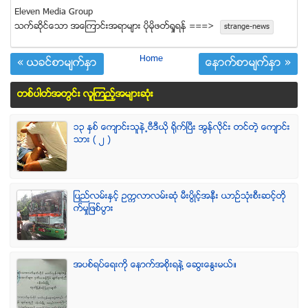
Eleven Media Group
သက္ဆုိင္ေသာ အေၾကာင္းအရာမ်ား ပုိမုိဖတ္ရႈရန္ ===>
strange-news
Home
« ယခင္စာမ်က္ႏွာ
ေနာက္စာမ်က္ႏွာ »
တစ္ပါတ္အတြင္း လူၾကည့္အမ်ားဆံုး
၁၃ ႏွစ္ ေက်ာင္းသူနဲ႕ဗီဒီယို ရိုက္ျပီး အြန္လိုင္း တင္တဲ့ ေက်ာင္း
သား ( ၂ )
ျပည္လမ္းႏွင့္ ဥကၠလာလမ္းဆုံ မီးပြိဳင့္အနီး ယာဥ္သုံးစီးဆင့္တို
က္မႈျဖစ္ပြား
အပစ္ရပ္ေရးကို ေနာက္အစိုးရနဲ႔ ေဆြးေႏြးမယ္။