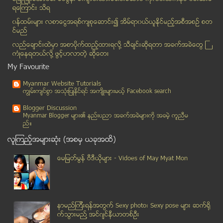
ရေၾကာင္း သိရ
ကေလးမ်ားနဲ႔ အာသီးေရာင္ေရာဂါ
၀န္ထမ္းမ်ား လစာေငြအရစ္က်စုေဆာင္း၍ အိမ္ရာ၀ယ္ယူႏုိင္မည့္အစီအစဥ္ စတ
င၀န္ျမစ္၌ လက္ထိတ္ျဖင့္ ေသဆံုးခဲ့သည့္အမ်ဳိးသမီးအမႈ ...
င္မည္
ဗင္နီဇြဲလား ျပည္တြင္း ပဋိပကၡမွာ အလွမယ္ တစ္ဦး ကြယ္...
လည္ေခ်ာင္းထဲမွာ အစာပိုက္ထည့္ထားရလုိ႔ သီခ်င္းဆုိရတာ အခက္အခဲေတြ ႀ
အုန္းရည္ က်န္းမာေရး ေကာင္းက်ိဳးမ်ား
ကံဳေနရတယ္လို႔ ဖြင့္ဟလာတဲ့ ဆုိေတး
ေသဖို႔ျပင္ဆင္သူ
My Favourite
အနာဂတ္ အိပ္မက္မ်ားႏွင့္ ေ၀စည္ေနသည့္ ေက်ာင္းကေလး
Myanmar Website Tutorials
အရသာေကာင္းၿပီး က်န္းမာေရး အေထာက္အကူျပဳ ဘက္တီးရီးယာ...
ကၽြမ္းက်င္စြာ အသုံးျပဳႏုိင္ရင္ အက်ိဳးမ်ားမယ့္ Facebook search
စီးပြားေရး လုပ္ငန္းရွင္ေတြ အခြန္မေရွာင္ေရး တင္းၾကပ...
Blogger Discussion
အစိုးရ ဆန္႔က်င္ေရး ဆႏၵျပသူမ်ား၏ ပင္မ သပိတ္စခန္းႀကီ...
Myanmar Blogger မ်ား၏ နည္းပညာ အခက္အခဲမ်ားကုိ အခမဲ့ ကူညီမ
ည္။
Miley Cyrus နဲ႔ Jared Leto တို႔တြဲေနသလားရယ္
လူၾကည့္အမ်ားဆုံး (အစမွ ယခုအထိ)
အေျခခံဥပေဒအရ ပါ၀င္ေနရသည့္တပ္မေတာ္ မလိုအပ္ပါက ပါ၀င္...
ပီနံအိတ္ခြံမ်ားျဖင့္ ထုတ္ထားေသာ လူေသအေလာင္း(၁)ေလာင...
ေမျမတ္မြန္ ဗီဒီယုိမ်ား - Vidoes of May Myat Mon
အႏုပညာရွင္မ်ား ယာဥ္တန္းမ်ားျဖင့္ သန္းေခါင္စာရင္း ေ...
ေႏြရာသီ ၾကက္သား၊ ပင္စိမ္း ဟင္းခ်ိဳ
ေဘးေဘာင္ေသးငယ္ေသာ iPhone 6 ထြက္ေပၚလာဖြယ္ရွိ
နာမည္ၾကီးရန္အတြက္ Sexy photo၊ Sexy pose မ်ား ဆက္ရို
ပထမဆံုးမဲေပးမည့္သူမ်ား၏ ၂၀၁၅ ရင္ခုန္သံ
က္သြားမည္႔ အင္ဂ်င္နီယာတစ္ဦး
ဆီတစ္ဂါလံကို ၈၄မိုင္ စီးႏိုင္မယ့္ သံုးဘီး Elioကို ...