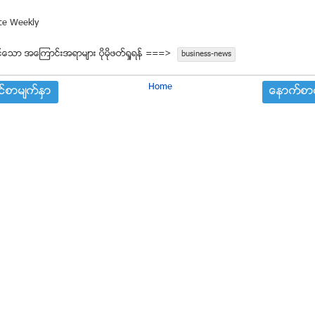
ce Weekly
္ေသာ အေၾကာင္းအရာမ်ား ပုိမုိဖတ္ရႈရန္ ===>
business-news
Home
္စာမ်က္ႏွာ
ေနာက္စာမ