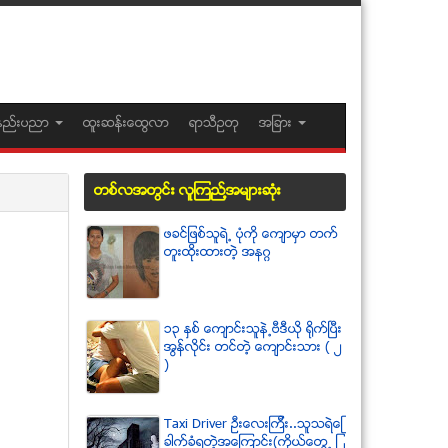
နည္းပညာ
ထူးဆန္းေထြလာ
ရာသီဥတု
အျခား
တစ္လအတြင္း လူၾကည္႔အမ်ားဆံုး
ဖခင္ျဖစ္သူရဲ႕ ပံုကို ေက်ာမွာ တက္
တူးထိုးထားတဲ့ အနဂၢ
၁၃ ႏွစ္ ေက်ာင္းသူနဲ႕ဗီဒီယို ရိုက္ျပီး
အြန္လိုင္း တင္တဲ့ ေက်ာင္းသား ( ၂
)
Taxi Driver ဦးေလးၾကီး..သူသရဲေျ
ခာက္ခံရတဲ့အေၾကာင္း(ကိုယ္ေတြ႕ ျ