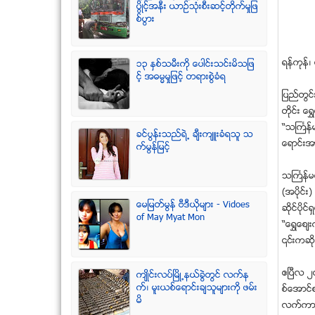
ပြိဳင့္အနီး ယာဥ္သုံးစီးဆင့္တိုက္မႈျဖ
စ္ပြား
ရန္ကုန္၊ 
၁၃ ႏွစ္သမီးကို ေပါင္းသင္းမိသျဖ
င့္ အဓမၼမႈျဖင့္ တရားစြဲခံရ
ျပည္တြင္
တိုင္း ေ
“သႀကၤန္မ
ခင္ပြန္းသည္ရဲ႕ ခ်ီးက်ဴးခံရသူ သ
ေရာင္း
က္မြန္ျမင့္
သႀကၤန္မ
(အပိုင္း
ေမျမတ္မြန္ ဗီဒီယုိမ်ား - Vidoes
ဆိုင္ပို
of May Myat Mon
“ေရႊေစ်
၎ကဆို
ဧၿပီလ ၂
က်ဳိင္းလပ္ၿမိဳ႕နယ္ခြဲတြင္ လက္န
က္၊ မူးယစ္ေရာင္းခ်သူမ်ားကို ဖမ္း
စ္ေအာင္စ
မိ
လက္ကားေ