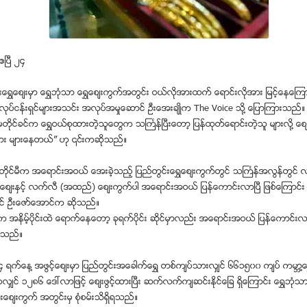
ဧၿပီ ၂၄
းေရႊေစ်းမွာ ေရႊဘုံသာ ေရႊေစ်းကြက္အတြင္း ဝယ္လိုအားထက္ ေရာင္းလိုအား ျမင့္ေနေၾကာင
ရႊလုပ္ငန္းရွင္မ်ားအသင္း အလုပ္အမႈေဆာင္ ဦးေအးခ်ဳိက The Voice သို႔ ေျပာၾကားသည္။
တိုင္ခင္က ေရႊဝယ္စုထားတဲ့သူေတြက သႀကၤန္ၿပီးေတာ့ ျပန္ထုတ္ေရာင္းတဲ့သူ မ်ားလို႔ ေစ
အား မ်ားေနတယ္” ဟု ၎ကဆိုသည္။
တိုင္မီက အေရာင္းအဝယ္ ေအးခဲ့သည့္ ျပည္တြင္းေရႊေစ်းကြက္တြင္ သႀကၤန္အလြန္တြင္
) ေစ်းႏွင့္ လက္လီ (အထည္) ေစ်းကြက္ပါ အေရာင္းအဝယ္ ျပန္ေကာင္းလာၿပီ ျဖစ္ေၾကာင္း 
င္ရွင္ ဦးေဇာ္ေအာင္က ဆိုသည္။
းက အနိမ့္ပိုင္းထဲ ေရာက္ေနေတာ့ ခုရက္ပိုင္း ဆိုင္မွာလည္း အေရာင္းအဝယ္ ျပန္ေကာင္
သည္။
၄ ရက္ေန႔ အဖြင့္ေစ်းမွာ ျပည္တြင္းအေခါက္ေရႊ တစ္က်ပ္သားလွ်င္ ၆၆၁၅၀၀ က်ပ္ ကမာၻ႔
လွ်င္ ၁၂၈၆ ေဒၚလာျဖင့္ ေစ်းဖြင့္ထားၿပီး ဆက္လက္က်ဆင္းႏိုင္ေျခ ရွိေၾကာင္း ေရႊဘုံ
စ်းကြက္ အတြင္းမွ စုံစမ္းသိရွိရသည္။