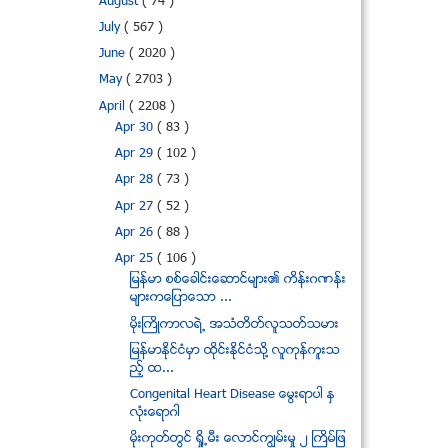
August
( 74 )
July
( 567 )
June
( 2020 )
May
( 2703 )
April
( 2208 )
Apr 30
( 83 )
Apr 29
( 102 )
Apr 28
( 73 )
Apr 27
( 52 )
Apr 26
( 88 )
Apr 25
( 106 )
ျမန္မာ စစ္ေခါင္းေဆာင္မ်ား၏ ကိန္းဂဏန္း
မ်ားကေျပာေသာ ...
မိုးႀကိဳကာလရဲ႕ အသံတိတ္လူသတ္သမား
ျမန္မာႏုိင္ငံမွာ ထုိင္းႏုိင္ငံသို႔ လူကုန္ကူးသ
ည့္ ထ...
Congenital Heart Disease ေမြးရာပါ ႏွ
လံုးေရာဂါ
မိုးကုတ္တြင္ ရႈိ႕မီး ေလာင္ကြ်မ္းမွႈ ၂ ႀကိမ္ျဖ