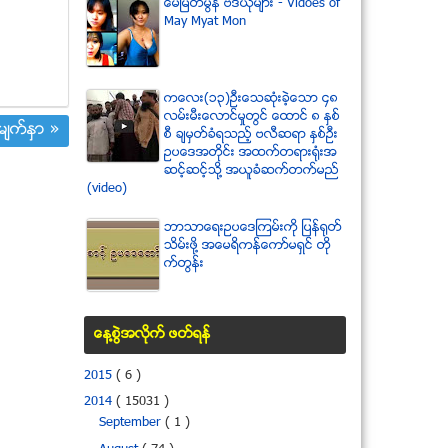
ေမျမတ္မြန္ ဗီဒီယုိမ်ား - Vidoes of
May Myat Mon
ကေလး(၁၃)ဦးေသဆံုးခဲ့ေသာ ၄၈
လမ္းမီးေလာင္မႈတြင္ ေထာင္ ၈ ႏွစ္
်က္ႏွာ »
စီ ခ်မွတ္ခံရသည့္ ဗလီဆရာ ႏွစ္ဦး
ဥပေဒအတိုင္း အထက္တရားရံုးအ
ဆင့္ဆင့္သို႔ အယူခံဆက္တက္မည္
(video)
ဘာသာေရးဥပေဒၾကမ္းကို ျပန္ရုတ္
သိမ္းဖို႔ အေမရိကန္ေကာ္မရွင္ တို
က္တြန္း
ေန႔စြဲအလိုက္ ဖတ္ရန္
2015
( 6 )
2014
( 15031 )
September
( 1 )