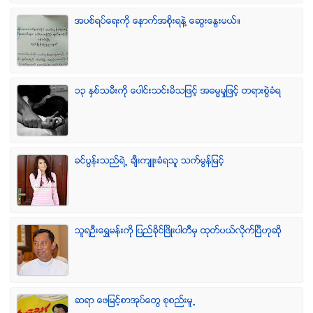
အပစ္ရပ္ေရးကို ေနာက္အစိုးရနဲ႔ ေဆြးေႏြးမယ္။
၁၃ ႏွစ္သမီးကို ေပါင္းသင္းမိသျဖင့္ အဓမၼမႈျဖင့္ တရားစြဲခံရ
ခင္ပြန္းသည္ရဲ႕ ခ်ီးက်ဴးခံရသူ သက္မြန္ျမင့္
သူရဦးေရႊမန္းကို ျပည္ခိုင္ျဖိဳးပါတီမွ ထုတ္ပယ္လိုက္ျပီဟုဆို
ဆရာ ေဖျမင့္စာအုပ္ေတြ စုစည္းမူ႕