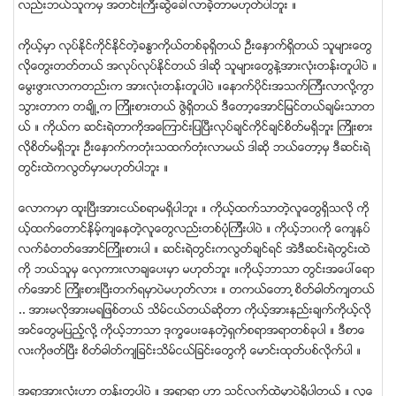
လည္းဘယ္သူကမွ အတင္းၾကီးဆြဲေခၚလာခဲ့တာမဟုတ္ပါဘူး ။
ကိုယ့္မွာ လုပ္ႏုိင္ကိုင္ႏုိင္တဲ့ခႏၶာကိုယ္တစ္ခုရွိတယ္ ဦးေႏွာက္ရွိတယ္ သူမ်ားေတြ
လိုေတြးတတ္တယ္ အလုပ္လုပ္ႏုိင္တယ္ ဒါဆို သူမ်ားေတြနဲ႔အားလံုးတန္းတူပါပဲ ။
ေမြးဖြားလာကတည္းက အားလံုးတန္းတူပါပဲ ။ေနာက္ပိုင္းအသက္ၾကီးလာလို႔ကြာ
သြားတာက တခ်ိဳ႕က ၾကိဳးစားတယ္ ဇြဲရွိတယ္ ဒီေတာ့ေအာင္ျမင္တယ္ခ်မ္းသာတ
ယ္ ။ ကိုယ္က ဆင္းရဲတာကိုအေၾကာင္းျပျပီးလုပ္ခ်င္ကိုင္ခ်င္စိတ္မရွိဘူး ၾကိဳးစား
လိုစိတ္မရွိဘူး ဦးေႏွာက္ကတံုးသထက္တံုးလာမယ္ ဒါဆို ဘယ္ေတာ့မွ ဒီဆင္းရဲ
တြင္းထဲကလြတ္မွာမဟုတ္ပါဘူး ။
ေလာကမွာ ထူးျပီးအားငယ္စရာမရွိပါဘူး ။ ကိုယ့္ထက္သာတဲ့လူေတြရွိသလို ကို
ယ့္ထက္ေတာင္နိမ့္က်ေနတဲ့လူေတြလည္းတစ္ပံုၾကီးပါပဲ ။ ကိုယ့္ဘ၀ကို ေက်နပ္
လက္ခံတတ္ေအာင္ၾကိဳးစားပါ ။ ဆင္းရဲတြင္းကလြတ္ခ်င္ရင္ အဲဒီဆင္းရဲတြင္းထဲ
ကို ဘယ္သူမွ ေလွကားလာခ်ေပးမွာ မဟုတ္ဘူး ။ကိုယ့္ဘာသာ တြင္းအေပၚေရာ
က္ေအာင္ ၾကိဳးစားျပီးတက္ရမွာပဲမဟုတ္လား ။ တကယ္ေတာ ့စိတ္ဓါတ္က်တယ္
.. အားမလိုအားမရျဖစ္တယ္ သိမ္ငယ္တယ္ဆိုတာ ကိုယ့္အားနည္းခ်က္ကိုယ့္လို
အင္ေတြမျပည့္လို႔ ကိုယ့္ဘာသာ ဒုကၡေပးေနတဲ့ရွက္စရာအရာတစ္ခုပါ ။ ဒီစာေ
လးကိုဖတ္ျပီး စိတ္ဓါတ္က်ျခင္းသိမ္ငယ္ျခင္းေတြကို ေမာင္းထုတ္ပစ္လိုက္ပါ ။
အရာအားလံုးဟာ တန္းတူပါပဲ ။ အရာရာ ဟာ သင့္လက္ထဲမွာပဲရွိပါတယ္ ။ လူေ