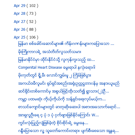
Apr 29
( 102 )
Apr 28
( 73 )
Apr 27
( 52 )
Apr 26
( 88 )
Apr 25
( 106 )
ျမန္မာ စစ္ေခါင္းေဆာင္မ်ား၏ ကိန္းဂဏန္းမ်ားကေျပာေသာ ...
မိုးႀကိဳကာလရဲ႕ အသံတိတ္လူသတ္သမား
ျမန္မာႏုိင္ငံမွာ ထုိင္းႏုိင္ငံသို႔ လူကုန္ကူးသည့္ ထ...
Congenital Heart Disease ေမြးရာပါ ႏွလံုးေရာဂါ
မိုးကုတ္တြင္ ရႈိ႕မီး ေလာင္ကြ်မ္းမွႈ ၂ ႀကိမ္ျဖစ္ပြား
အကယ္ဒမီလူမင္း ရုပ္ရွင္အစည္းအရံုးဥကၠ႒တာ၀န္မွ အနားယူမည္
ဆင္႐ိုင္းတစ္ေကာင္မွ အစြယ္ျဖင့္ထိုးသတ္၍ ရြာသား(၂)ဦ...
ကမ႓ာ့ ပထမဆုံး ကုိယ့္ကုိယ္ကုိ သန္႔ရွင္းေရးလုပ္မယ့္က...
စာသင္ေက်ာင္းမ်ားတြင္ ဓာတုဆိုးေဆးပါ အစားအေသာက္ေရာင္...
အာရွလူဦးေရ ၄ ပုံ ၁ ပုံ ငွက္ဖ်ားျဖစ္ႏုိင္ေၾကာင္း W...
ကြင္းလုံးျပည့္လ်ံျဖစ္ခဲ့တဲ့ စိုင္းစိုင္းရဲ႕ ေမြးေန...
ဂႏၵီေျပာေသာ လူ႔ သူေတာ္ေကာင္းတရား ပ်က္စီးေစေသာ အႏၱရ...