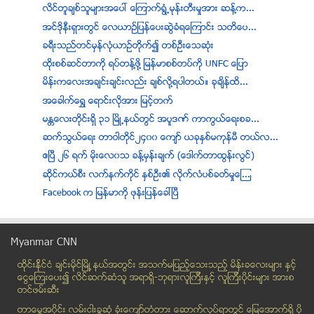
လိင္တူခ်စ္သူမ်ားအေပၚ ေၾကာက္ရြံ႕မုန္းတီးမႈအား ဆန္႔က...
အင္ဒိုနီးရွားတြင္ ေလယာဥ္ျပန္ေပးဆြဲခံရေၾကာင္း သတိေပ...
ခရီးသည္တင္မွန္လံုယာဥ္တိုက္၍ တစ္ဦးေသဆံုး
ထိုးစစ္ဆင္တာကို ရပ္တန္႔ဖို႔ ျမန္မာစစ္တပ္ကို UNFC ေျပာ
မိန္းကေလးအခ်င္းခ်င္းလည္း ခ်စ္လို႔ရပါတယ္။ ခုခ်ိန္ထိ...
အေခါက္ေရႊ ေရာင္းလိုအား ျမင့္တက္
မႏၲေလးတိုင္းရွိ ၃၁ ၿမိဳ႕နယ္တြင္ အပူဒဏ္ ကာကြယ္ေရးစခ...
ဆက္သြယ္ေရး တာဝါတိုင္၂၄၀၀ ေက်ာ္ ယခုႏွစ္မကုန္မီ တယ္လ...
ဧၿပီ ၂၆ ရက္ မုိးေလ၀သ ခန္႔မွန္းခ်က္ (ေဒါက္တာထြန္းလြင္)
ဆိုင္ကယ္စီး လက္နက္ကိုင္ ႏွစ္ဦး၏ လိုက္လံပစ္ခတ္မႈေၾ...
Facebook က ျမန္မာကို ဖုန္းျပန္ေခၚျပီ
ဖိလစ္ပုိင္မွာ ေရကူးဝတ္စံုျဖင့္ဓာတ္ပုံ႐ုိက္ကူးတဲ့ အ...
Bing က အခမဲ့ပညာေရး၀န္ေဆာင္မႈစနစ္တစ္ခုကုိထုတ္ေဖာ္မိ...
Myanmar CNN
စဥ့္ကိုင္တြင္ ဖြဲ႕စည္းပံုျပင္ဆင္ေရး အင္းအား ၂၀၀ ခန...
ထိုင္းနို္င္ငံ ခ်င္းမိုင္ျမိဳ ့နယ္အတြင္း အသက္မျပည့္ေသးသည့္ မိန္းခေလးမ်ား နွင့္
အယ္လ္ေကဒါအဖြဲ႕၏ ဗံုးျပဳလုပ္မႈအဖြဲ႕ အႀကီးအကဲကို ယီမ...
ေငြေၾကးေပး၍ လိင္ဆက္ဆံသူ အရာရွိ-ဘုရားလူၾကီးနွင့္ လူၾကီးပိုင္းမ်ား အားစ
တိုင္းျပည္ မတိုးတက္ရတဲ့အေၾကာင္းရင္း
တင္ဖမ္းဆီး
သန္လ်င္တြင္ ဂုံးငုတ္ရင္း လူငယ္ (၂) ဦး ေရနစ္ေသဆုံး
တာေမြအ၀ိုင္း လမ္းငါးခြဆံု ခံုးေက်ာ္တံတား ေဆာက္လုပ္ရာတြင္ ေျမေအာက္ရွိ ပို