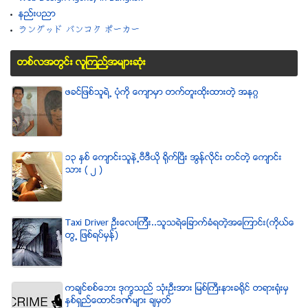
နည္းပညာ
ラングッド バンコク ポーカー
တစ္လအတြင္း လူၾကည္႔အမ်ားဆံုး
ဖခင္ျဖစ္သူရဲ႕ ပံုကို ေက်ာမွာ တက္တူးထိုးထားတဲ့ အနဂၢ
၁၃ ႏွစ္ ေက်ာင္းသူနဲ႕ဗီဒီယို ရိုက္ျပီး အြန္လိုင္း တင္တဲ့ ေက်ာင္း
သား ( ၂ )
Taxi Driver ဦးေလးၾကီး..သူသရဲေျခာက္ခံရတဲ့အေၾကာင္း(ကိုယ္ေ
တြ႕ ျဖစ္ရပ္မွန္)
ကခ်င္စစ္ေဘး ဒုကၡသည္ သံုးဦးအား ျမစ္ႀကီးနားခရိုင္ တရားရံုးမွ
ႏွစ္ရွည္ေထာင္ဒဏ္မ်ား ခ်မွတ္