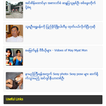
အင္းစိန္ေထာင္မွာ အစာငတ္ခံ ဆႏၵျပသူႏွစ္ဦး စစ္ေခြးတုိက္
ပုိ႔ခံရ
သူရဦးေရႊမန္းကို ျပည္ခိုင္ျဖိဳးပါတီမွ ထုတ္ပယ္လိုက္ျပီဟုဆို
ေမျမတ္မြန္ ဗီဒီယုိမ်ား - Vidoes of May Myat Mon
နာမည္ၾကီးရန္အတြက္ Sexy photo၊ Sexy pose မ်ား ဆက္ရို
က္သြားမည္႔ အင္ဂ်င္နီယာတစ္ဦး
Useful Links