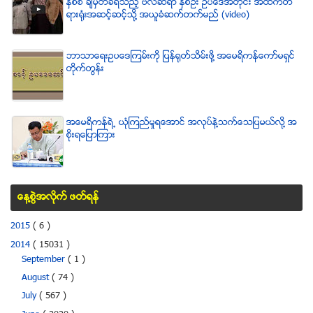
ႏွစ္စီ ခ်မွတ္ခံရသည့္ ဗလီဆရာ ႏွစ္ဦး ဥပေဒအတိုင္း အထက္တ
ရားရံုးအဆင့္ဆင့္သို႔ အယူခံဆက္တက္မည္ (video)
ဘာသာေရးဥပေဒၾကမ္းကို ျပန္ရုတ္သိမ္းဖို႔ အေမရိကန္ေကာ္မရွင္
တိုက္တြန္း
အေမရိကန္ရဲ႕ ယံုၾကည္မႈရေအာင္ အလုပ္နဲ႔သက္ေသျပမယ္လုိ႔ အ
စုိးရေျပာၾကား
ေန႔စြဲအလိုက္ ဖတ္ရန္
2015
( 6 )
2014
( 15031 )
September
( 1 )
August
( 74 )
July
( 567 )