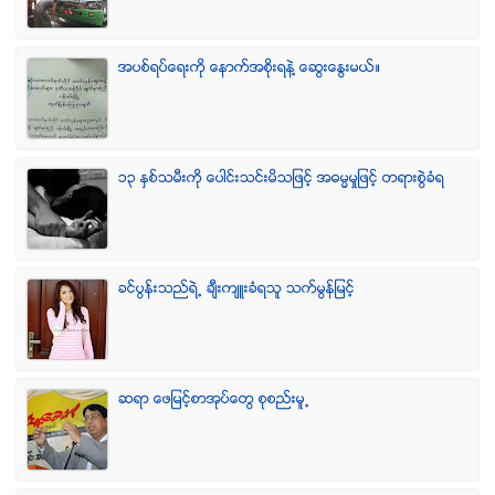
အပစ္ရပ္ေရးကို ေနာက္အစိုးရနဲ႔ ေဆြးေႏြးမယ္။
၁၃ ႏွစ္သမီးကို ေပါင္းသင္းမိသျဖင့္ အဓမၼမႈျဖင့္ တရားစြဲခံရ
ခင္ပြန္းသည္ရဲ႕ ခ်ီးက်ဴးခံရသူ သက္မြန္ျမင့္
ဆရာ ေဖျမင့္စာအုပ္ေတြ စုစည္းမူ႕