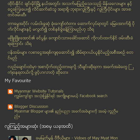
ထိုင္းနို္င္ငံ ခ်င္းမိုင္ျမိဳ ့နယ္အတြင္း အသက္မျပည့္ေသးသည့္ မိန္းခေလးမ်ား နွင့္
အယ္လ္ေကဒါအဖြဲ႕၏ ဗံုးျပဳလုပ္မႈအဖြဲ႕ အႀကီးအကဲကို ယီမ...
ေငြေၾကးေပး၍ လိင္ဆက္ဆံသူ အရာရွိ-ဘုရားလူၾကီးနွင့္ လူၾကီးပိုင္းမ်ား အားစ
တိုင္းျပည္ မတိုးတက္ရတဲ့အေၾကာင္းရင္း
တင္ဖမ္းဆီး
သန္လ်င္တြင္ ဂုံးငုတ္ရင္း လူငယ္ (၂) ဦး ေရနစ္ေသဆုံး
တာေမြအ၀ိုင္း လမ္းငါးခြဆံု ခံုးေက်ာ္တံတား ေဆာက္လုပ္ရာတြင္ ေျမေအာက္ရွိ ပို
ေသသြားသည့္ သမၼတေဟာင္းက ေဘာလံုးကြင္းမွာ သရဲေျခာက္ဟု...
က္လိုင္းမ်ားႏွင့္ မလြတ္၍ တစ္ႏွစ္ခြဲခန္႔ၾကာမည္ဟု သိရ
မူလတန္းေလးေတြ သင္ဖို႔ ပါရဂူဘြဲ႕ရေတြကို အလုပ္ေခၚသည္...
မၿဖိဳးၿဖိဳးေအာင္၏ ခင္ပြန္း ေက်ာင္းသားေခါင္းေဆာင္ ကိုလင္းထက္ႏိုင္ ဖမ္းဆီးခံ
ရေၾကာင္း သိရ
Grand Royal သႀကၤန္မ႑ပ္တြင္ အတြင္းခံေပၚေအာင္ကခဲ့သူမ...
၀န္ထမ္းမ်ား လစာေငြအရစ္က်စုေဆာင္း၍ အိမ္ရာ၀ယ္ယူႏုိင္မည့္အစီအစဥ္ စတ
နတ္မႏိုုင္သား ႏြားေခ်းပံုုနဲ႔ ညားတဲ့ေန႔
င္မည္
ကုန္သည္ႀကီးမ်ားဟုိတယ္ တုိးခ်ဲ႕အေဆာက္အအုံ
လည္ေခ်ာင္းထဲမွာ အစာပိုက္ထည့္ထားရလုိ႔ သီခ်င္းဆုိရတာ အခက္အခဲေတြ ႀ
ေသမင္းတမန္ရထားလမ္း ေဖာက္လုပ္မႈတြင္ ေသဆုံးခဲ့သူမ်ား...
ကံဳေနရတယ္လို႔ ဖြင့္ဟလာတဲ့ ဆုိေတး
ခ်ိဳင္းမဲေနသူမ်ား အားလံုး သိေစရန္
My Favourite
အစာအိမ္ထဲ ေရာက္ေနသည့္ ေရႊတံုးမ်ားကို အိႏၵိယ ဆရာဝန္...
Myanmar Website Tutorials
ဆင္းရဲတြင္းက လြတ္ခ်င္လွ်င္
ကၽြမ္းက်င္စြာ အသုံးျပဳႏုိင္ရင္ အက်ိဳးမ်ားမယ့္ Facebook search
အရွက္ႀကီးေသာ မိဖုရားႏွင့္ က်ီစားသန္ေသာ ဘုရင္
Blogger Discussion
တံတားၾကီးကို အမွီျပဳျပီး ကေလးေတြကို စာသင္ေပးခဲ့တယ္
Myanmar Blogger မ်ား၏ နည္းပညာ အခက္အခဲမ်ားကုိ အခမဲ့ ကူညီမ
ည္။
တံျမတ္စည္းလွည္းျခင္း၏ အက်ိဳးေက်းဇူးၾကီးမားပုံ
လူၾကည့္အမ်ားဆုံး (အစမွ ယခုအထိ)
ယူႏုိက္တက္မန္ေနဂ်ာ ရာထူးအတြက္ ကမ္းလွမ္းမႈ မရွိေသးဟ...
FMI အိမ္ရာေရကူးကန္အိမ္သာခန္းအတြင္း၌ အမ်ဳိးသားတစ္ဦ...
ေမျမတ္မြန္ ဗီဒီယုိမ်ား - Vidoes of May Myat Mon