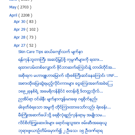
May
( 2703 )
April
( 2208 )
Apr 30
( 83 )
Apr 29
( 102 )
Apr 28
( 73 )
Apr 27
( 52 )
Skin Care Tips ဆယ္ေက်ာ္သက္ မ်က္ႏွာ
ရန္ကုန္ဘူတာႀကီး အဆင့္ျမွင့္ဖို႔ ကုမၸဏီမ်ားကို ရထား...
ရထားလမ္းတစ္ေလွ်ာက္ ဖိုင္ဘာဆက္ေၾကာင္းနဲ႔ တာဝါတိုင္အ...
အစိုးရက မဟာဗ်ဴဟာေျမာက္ ထိုးစစ္ႀကီးဆင္ေနေၾကာင္း UNF...
အစားထိုးေျပးဆြဲရမည့္လိုင္းကားမ်ား ေငြေၾကးအခက္အခဲေၾ...
၁၈၉၂ခုႏွစ္ရဲ့ အေမရိကန္ႏိုင္ငံ စတန္းဖို ့ဒ္တကၠသိုလ္...
ညအိပ္ရာ ဝင္ခါနီး မ်က္ႏွာက်န္းမာေရး ဂရုစိုက္နည္း
ဓါးခုတ္္ခံရေသာ အမႈကုိ တိုင္ၾကားထားေသာ္လည္း ရဲစခန္း...
မီးႀကိဳးအဆက္ေပၚသုိ႔ ေရစုိလံုခ်ည္လွန္းရာမွ အမ်ဳိးသမ...
လိင္စိတ္ၾကြေဆး၀ါးမ်ား ေရာင္းခ်သူအား ဖမ္းဆီးအေရးယူ
ဘုရားဖူးယာဥ္တိမ္းေမွာက္၍ ၂ ဦးေသ၊ ၁၅ ဦးဒဏ္ရာရ