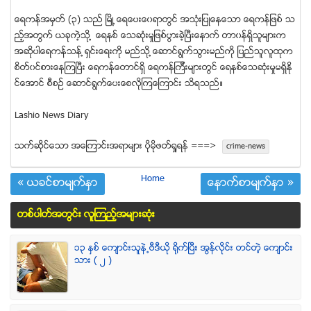
ေရကန္အမွတ္ (၃) သည္ ျမိဳ ့ေရေပးေ၀ရာတြင္ အသံုးျပဳေနေသာ ေရကန္ျဖစ္ သ
ည့္အတြက္ ယခုကဲ့သို ့ ေရနစ္ ေသဆံုးမႈျဖစ္ပြားခဲ့ျပီးေနာက္ တာ၀န္ရွိသူမ်ားက
အဆိုပါေရကန္သန္ ့ရွင္းေရးကို မည္သို ့ေဆာင္ရြက္သြားမည္ကို ျပည္သူလူထုက
စိတ္၀င္စားေနၾကျပီး ေရကန္ေတာင္ရွိ ေရကန္ၾကီးမ်ားတြင္ ေရနစ္ေသဆံုးမႈမရွိႏို
င္ေအာင္ စီစဥ္ ေဆာင္ရြက္ေပးေစလိုၾကေၾကာင္း သိရသည္။
Lashio News Diary
သက္ဆုိင္ေသာ အေၾကာင္းအရာမ်ား ပုိမုိဖတ္ရႈရန္ ===>
crime-news
Home
« ယခင္စာမ်က္ႏွာ
ေနာက္စာမ်က္ႏွာ »
တစ္ပါတ္အတြင္း လူၾကည့္အမ်ားဆံုး
၁၃ ႏွစ္ ေက်ာင္းသူနဲ႕ဗီဒီယို ရိုက္ျပီး အြန္လိုင္း တင္တဲ့ ေက်ာင္း
သား ( ၂ )