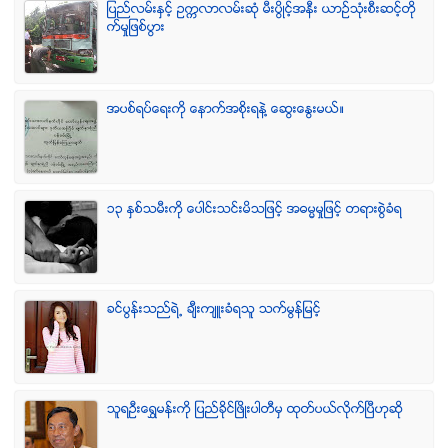
ျပည္လမ္းႏွင့္ ဥကၠလာလမ္းဆုံ မီးပြိဳင့္အနီး ယာဥ္သုံးစီးဆင့္တို
က္မႈျဖစ္ပြား
အပစ္ရပ္ေရးကို ေနာက္အစိုးရနဲ႔ ေဆြးေႏြးမယ္။
၁၃ ႏွစ္သမီးကို ေပါင္းသင္းမိသျဖင့္ အဓမၼမႈျဖင့္ တရားစြဲခံရ
ခင္ပြန္းသည္ရဲ႕ ခ်ီးက်ဴးခံရသူ သက္မြန္ျမင့္
သူရဦးေရႊမန္းကို ျပည္ခိုင္ျဖိဳးပါတီမွ ထုတ္ပယ္လိုက္ျပီဟုဆို