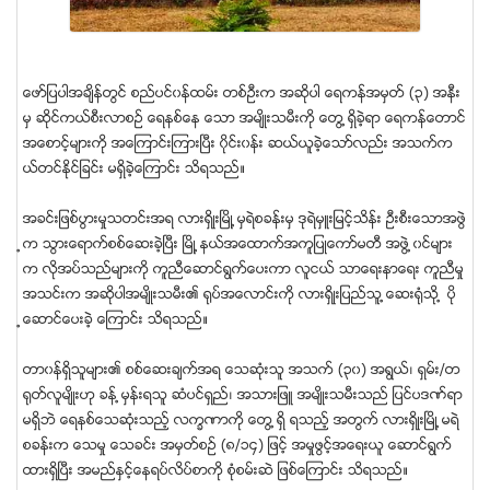
ေဖာ္ျပပါအခ်ိန္တြင္ စည္ပင္၀န္ထမ္း တစ္ဦးက အဆိုပါ ေရကန္အမွတ္ (၃) အနီး
မွ ဆိုင္ကယ္စီးလာစဥ္ ေရနစ္ေန ေသာ အမ်ိဳးသမီးကို ေတြ ့ရွိခဲ့ရာ ေရကန္ေတာင္
အေစာင့္မ်ားကို အေၾကာင္းၾကားျပီး ၀ိုင္း၀န္း ဆယ္ယူခဲ့ေသာ္လည္း အသက္က
ယ္တင္ႏိုင္ျခင္း မရွိခဲ့ေၾကာင္း သိရသည္။
အခင္းျဖစ္ပြားမႈသတင္းအရ လားရွိဳးျမိဳ ့မွရဲစခန္းမွ ဒုရဲမွဴးျမင့္သိန္း ဦးစီးေသာအဖြဲ
့က သြားေရာက္စစ္ေဆးခဲ့ျပီး ျမိဳ ့နယ္အေထာက္အကူျပဳေကာ္မတီ အဖြဲ ့၀င္မ်ား
က လိုအပ္သည္မ်ားကို ကူညီေဆာင္ရြက္ေပးကာ လူငယ္ သာေရးနာေရး ကူညီမႈ
အသင္းက အဆိုပါအမ်ိဳးသမီး၏ ရုပ္အေလာင္းကို လားရွိဳးျပည္သူ ့ေဆးရံုသို ့ ပို
့ေဆာင္ေပးခဲ့ ေၾကာင္း သိရသည္။
တာ၀န္ရွိသူမ်ား၏ စစ္ေဆးခ်က္အရ ေသဆံုးသူ အသက္ (၃၀) အရြယ္၊ ရွမ္း/တ
ရုတ္လူမ်ိဳးဟု ခန္ ့မွန္းရသူ ဆံပင္ရွည္၊ အသားျဖဴ အမ်ိဳးသမီးသည္ ျပင္ပဒဏ္ရာ
မရွိဘဲ ေရနစ္ေသဆံုးသည့္ လကၡဏာကို ေတြ ့ရွိ ရသည့္ အတြက္ လားရွိဳးျမိဳ ့မရဲ
စခန္းက ေသမႈ ေသခင္း အမွတ္စဥ္ (၈/၁၄) ျဖင့္ အမႈဖြင့္အေရးယူ ေဆာင္ရြက္
ထားရွိျပီး အမည္ႏွင့္ေနရပ္လိပ္စာကို စံုစမ္းဆဲ ျဖစ္ေၾကာင္း သိရသည္။