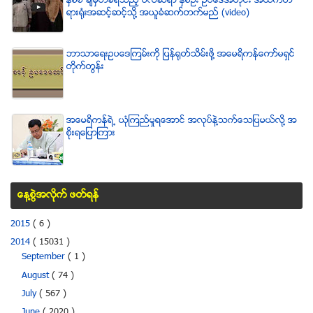
ႏွစ္စီ ခ်မွတ္ခံရသည့္ ဗလီဆရာ ႏွစ္ဦး ဥပေဒအတိုင္း အထက္တ
ရားရံုးအဆင့္ဆင့္သို႔ အယူခံဆက္တက္မည္ (video)
ဘာသာေရးဥပေဒၾကမ္းကို ျပန္ရုတ္သိမ္းဖို႔ အေမရိကန္ေကာ္မရွင္
တိုက္တြန္း
အေမရိကန္ရဲ႕ ယံုၾကည္မႈရေအာင္ အလုပ္နဲ႔သက္ေသျပမယ္လုိ႔ အ
စုိးရေျပာၾကား
ေန႔စြဲအလိုက္ ဖတ္ရန္
2015
( 6 )
2014
( 15031 )
September
( 1 )
August
( 74 )
July
( 567 )
June
( 2020 )