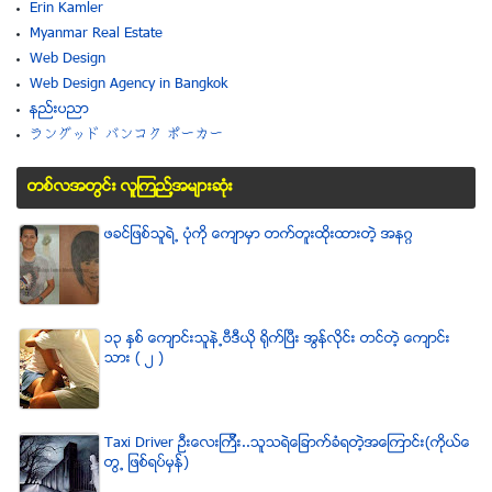
Erin Kamler
Myanmar Real Estate
Web Design
Web Design Agency in Bangkok
နည္းပညာ
ラングッド バンコク ポーカー
တစ္လအတြင္း လူၾကည္႔အမ်ားဆံုး
ဖခင္ျဖစ္သူရဲ႕ ပံုကို ေက်ာမွာ တက္တူးထိုးထားတဲ့ အနဂၢ
၁၃ ႏွစ္ ေက်ာင္းသူနဲ႕ဗီဒီယို ရိုက္ျပီး အြန္လိုင္း တင္တဲ့ ေက်ာင္း
သား ( ၂ )
Taxi Driver ဦးေလးၾကီး..သူသရဲေျခာက္ခံရတဲ့အေၾကာင္း(ကိုယ္ေ
တြ႕ ျဖစ္ရပ္မွန္)