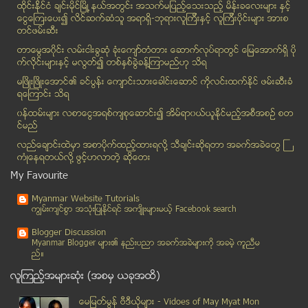
ထိုင္းနို္င္ငံ ခ်င္းမိုင္ျမိဳ ့နယ္အတြင္း အသက္မျပည့္ေသးသည့္ မိန္းခေလးမ်ား နွင့္
ယူကရိန္း ခြဲထြက္ေရးသမားေခါင္းေဆာင္က သူပုန္ေတြနဲ႔ ႏ...
ေငြေၾကးေပး၍ လိင္ဆက္ဆံသူ အရာရွိ-ဘုရားလူၾကီးနွင့္ လူၾကီးပိုင္းမ်ား အားစ
ေရေပၚမွာ မီးေလာင္ (ရုပ္/သံ)
တင္ဖမ္းဆီး
မိခင္တက္ႀကြပါမွ သားသမီးမ်ားလည္း တက္ႀကြေသာ ကေလးျဖစ္...
တာေမြအ၀ိုင္း လမ္းငါးခြဆံု ခံုးေက်ာ္တံတား ေဆာက္လုပ္ရာတြင္ ေျမေအာက္ရွိ ပို
အလုံလမ္း၌ ႏွစ္ထပ္တိုက္ေဟာင္း ၿပဳိက်ရာမွ ႏွစ္ဦးေသ၊...
က္လိုင္းမ်ားႏွင့္ မလြတ္၍ တစ္ႏွစ္ခြဲခန္႔ၾကာမည္ဟု သိရ
ဟံသာဝတီအဝိုင္း မီးပြိဳင့္စနစ္ ေျပာင္းရန္ ႏွစ္လတိုး...
မၿဖိဳးၿဖိဳးေအာင္၏ ခင္ပြန္း ေက်ာင္းသားေခါင္းေဆာင္ ကိုလင္းထက္ႏိုင္ ဖမ္းဆီးခံ
ရေၾကာင္း သိရ
Dramatic temperature change ရုတ္တရက္ အပူခ်ိန္အေျပာ...
၀န္ထမ္းမ်ား လစာေငြအရစ္က်စုေဆာင္း၍ အိမ္ရာ၀ယ္ယူႏုိင္မည့္အစီအစဥ္ စတ
အေမြခံေကာင္းႏွင့္ အေမြခံဆုိး
င္မည္
ေမာ္ေတာ္ယာဥ္မ်ားတြင္ မီးသတ္ေဆးဘူးမ်ား ေဆာင္ထားရန္ ...
လည္ေခ်ာင္းထဲမွာ အစာပိုက္ထည့္ထားရလုိ႔ သီခ်င္းဆုိရတာ အခက္အခဲေတြ ႀ
သင္မသိေသးတဲ့ ျမန္မာ့ဂုဏ္ေဆာင္ၿပီး ကမ ၻာကေလးစားရတဲ့...
ကံဳေနရတယ္လို႔ ဖြင့္ဟလာတဲ့ ဆုိေတး
စိတ္ဓာတ္က်ဆင္းမွု ျဖစ္ရပံုႏွင့္ ေျဖရွင္းပံု နည္းလမ္း
My Favourite
ေအာင္ပန္း-ဟဲဟိုးလမ္းတြင္ မိုးေကာင္ကင္မွန္လံုယာဥ္ တ...
Myanmar Website Tutorials
တရားမ၀င္ သစ္မ်ားသယ္ေဆာင္လာသည့္ ကားေမွာက္မႈေၾကာင့္ ...
ကၽြမ္းက်င္စြာ အသုံးျပဳႏုိင္ရင္ အက်ိဳးမ်ားမယ့္ Facebook search
ဖုန္းေခၚဆိုမႈ အကန္႔အသတ္မရွိ သုံးစြဲႏိုင္မည္ဟု တယ္လ...
Blogger Discussion
တ႐ုတ္ တည္ေဆာက္သည့္ ေရႊလီ(၁) ေရအားလွ်ပ္စစ္စက္႐ံုက ျ...
Myanmar Blogger မ်ား၏ နည္းပညာ အခက္အခဲမ်ားကုိ အခမဲ့ ကူညီမ
ည္။
အပူစုပ္ပန္ကာ ဝါယာေရွာ့ခ္ ျဖစ္ရာမွ လိႈင္ၿမိဳ႕နယ္၌ အ...
လူၾကည့္အမ်ားဆုံး (အစမွ ယခုအထိ)
အေမရိကန္ေခၽြးမ ( ႏိုင္းႏိုင္းစေန ဘာသာျပန္သည္။ )
ေနျပည္ေတာ္အက္ဖ္စီက ကြင္းပိုင္အျဖစ္ သိမ္းယူထားေသာ ပ...
ေမျမတ္မြန္ ဗီဒီယုိမ်ား - Vidoes of May Myat Mon