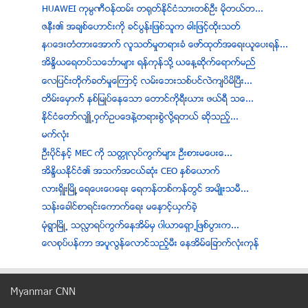
HUAWEI ကုမၸဏီဝန္ထမ္း တ႐ုတ္ႏိုင္ငံသားတစ္ဦး မုိတယ္တ...
ဇနီး၏ အခ်စ္ေဟာင္းကို ခင္ပြန္းျဖစ္သူက ဓါးျဖင့္ထိုးသတ္
န၀ေဒးတံတားေအာက္ လူသတ္မႈတရားခံ ေဖာ္ထုတ္အေရးယူေပးရန္...
အိႏၵိယေရတပ္သေဘၤာမ်ား ရန္ကုန္သို႔ ယေန႔ဆိုက္ေရာက္မည္
ေလျပင္းတိုက္ခတ္မႈေၾကာင့္ လမ္းေဘးသစ္ပင္လဲက်ပိမိၿပီး...
တိမ္းေမွာက္္ နစ္ျမဳပ္ေနေသာ ေတာင္ကိုရီးယား ဖယ္ရီ သေ...
ႏိုင္ငံေတာ္လ်ဴိ႕ဝွက္ဥပေဒနဲ႔တရားစြဲလို႔ရတယ္ ဆိုသည့္...
မက္လုံး
ဦးပိုင္ႏွင့္ MEC ကို သတၱဳလုပ္ကြက္မ်ား ဦးစားမေပးေ...
အိႏၵိယနိုင္ငံ၏ အသက္အငယ္ဆံုး CEO နွစ္ေယာက္
လားရွိဳးျမိဳ ့ေရေပးေ၀ေရး ေရကန္တစ္ကန္တြင္ အမ်ိဳးသမီ...
သန္းေခါင္စာရင္းေကာက္ေရး မေနွာင့္ယွက္ခဲ့
မံုရြာၿမိဳ႕ သလႅာရပ္ကြက္ေနအိမ္မွ ၀ါယာေရွာ႕ၿဖစ္ပြားက...
ေလစုပ္ပန္ကာ အပူလြန္ေလာင္သည့္မီး ေနအိမ္ေျခာက္လံုးကုန္
သေဘၤာနစ္ျမဳႇပ္မႈအေပၚ အစိုးရတုံ႔ျပန္မႈ ညံ့ဖ်င္းတာေၾ...
အႏၲရာယ္ရွိေသာ လိင္ဆက္ဆံမႈဆီ ဦးတည္ေစသည့္ အရက္-အခ်ဳိ...
Myanmar CNN
လႈိင္ၿမိဳ႕နယ္ ၁၃ ရပ္ကြက္တြင္ မီးေလာင္မႈျဖစ္ပြားၿပီ...