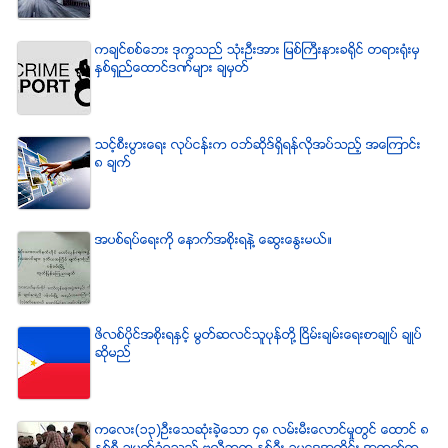
ကခ်င္စစ္ေဘး ဒုကၡသည္ သံုးဦးအား ျမစ္ႀကီးနားခရိုင္ တရားရံုးမွ
ႏွစ္ရွည္ေထာင္ဒဏ္မ်ား ခ်မွတ္
သင့္စီးပြားေရး လုပ္ငန္းက ဝဘ္ဆိုဒ္ရွိရန္လိုအပ္သည့္ အေၾကာင္း
၈ ခ်က္
အပစ္ရပ္ေရးကို ေနာက္အစိုးရနဲ႔ ေဆြးေႏြးမယ္။
ဖိလစ္ပိုင္အစိုးရႏွင့္ မြတ္ဆလင္သူပုန္တို႔ ၿငိမ္းခ်မ္းေရးစာခ်ဳပ္ ခ်ဳပ္
ဆိုမည္
ကေလး(၁၃)ဦးေသဆံုးခဲ့ေသာ ၄၈ လမ္းမီးေလာင္မႈတြင္ ေထာင္ ၈