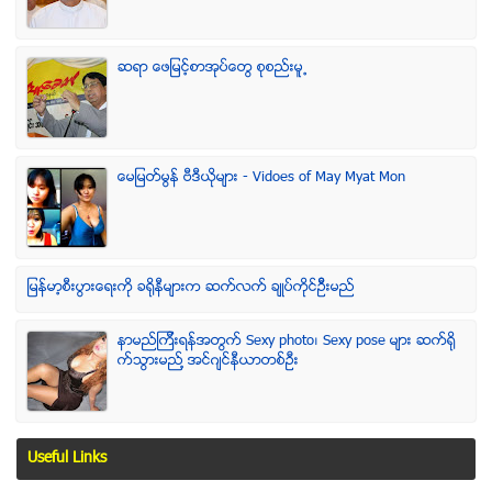
ဆရာ ေဖျမင့္စာအုပ္ေတြ စုစည္းမူ႕
ေမျမတ္မြန္ ဗီဒီယုိမ်ား - Vidoes of May Myat Mon
ျမန္မာ့စီးပြားေရးကို ခရိုနီမ်ားက ဆက္လက္ ခ်ဳပ္ကိုင္ဥိီးမည္
နာမည္ၾကီးရန္အတြက္ Sexy photo၊ Sexy pose မ်ား ဆက္ရို
က္သြားမည္႔ အင္ဂ်င္နီယာတစ္ဦး
Useful Links