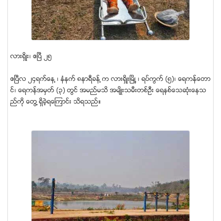
လားရွိဳး၊ ဧျပီ ၂၅
ဧျပီလ ၂၄ရက္ေန ့၊ နံနက္ ၈နာရီခန္ ့က လားရွိဳးျမိဳ ့၊ ရပ္ကြက္ (၅)၊ ေရကန္ေတာ
င္၊ ေရကန္အမွတ္ (၃) တြင္ အမည္မသိ အမ်ိဳးသမီးတစ္ဦး ေရနစ္ေသဆံုးေနသ
ည္ကို ေတြ ့ရွိခဲ့ရေၾကာင္း သိရသည္။