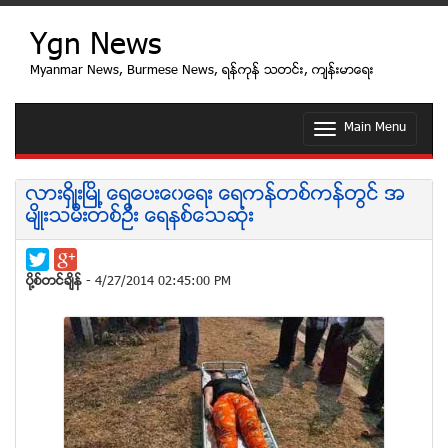
Ygn News
Myanmar News, Burmese News, ရန္ကုန္ သတင္း, က်န္းမာေရး
Main Menu
T
o
g
g
လားရွိဳးျမိဳ ့ေရေပးေ၀ေရး ေရကန္တစ္ကန္တြင္ အ
l
မ်ိဳးသမီးတစ္ဦး ေရနစ္ေသဆံုး
e
n
a
v
ပုိ႔စ္တင္ခ်ိန္
- 4/27/2014 02:45:00 PM
i
g
a
t
i
o
n