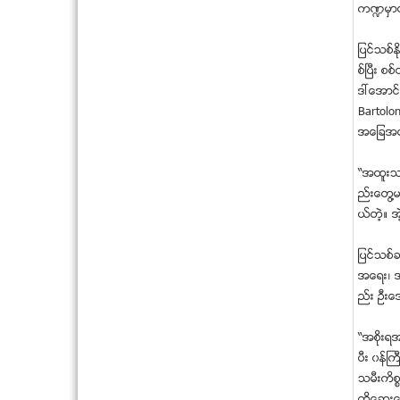
က႑မွာထာ
ျပင္သစ္
စ္ၿပီး စ
ဒၚေအာင္
Bartolon
အေျခအေန
“အထူးသျ
ည္းေတြ႔မ
ယ္တဲ့။ 
ျပင္သစ္ခ
အေရး၊ အမ
ည္း ဦး
“အစိုးရအဖ
ပီး ၀န္ႀ
သမီးကိစၥ
တုိ႔ေဆြး