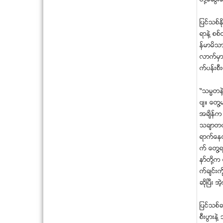
ျပင္သစ္
ရာနဲ႔ စစ
န္မာမိသား
လာက္မွာ
က္ပန္းစီ
“သမၼတနဲ
ဗ်။ ေတြ႔
အခ်ိန္က 
သခ်ာတယ္
ရာက္ေနတ
က္ ေတြ႔
နာ္တုိ႔
က္ခ်င္းကိ
ဆိုၿပီး 
ျပင္သစ္
စီးပြားန