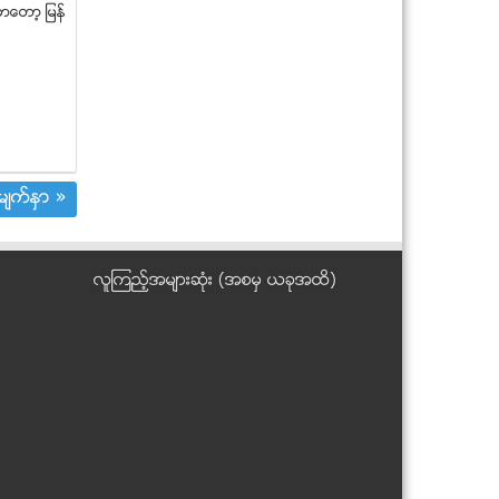
ွာေတာ့ ျမန္
Personal hygiene for women အမ်ိဳးသ
မီးမ်ား တကိုယ္ေရ...
Pregnancy and Exercise ကိုယ္ဝန္ေဆာ
င္ ေလ့က်င့္ခန္း
အမုန္းမပြားေရး ပန္းစကားလႈပ္ရွားမႈ သၾ
ကၤန္မွာ ဆင္ႏႊဲ
သမၼတႀကီးဦးသိန္းစိန္အတြက္ စာတေစာင္
်က္ႏွာ »
ျမန္မာစစ္တပ္နဲ႔ KIA ၾကား တုိက္ပြဲဆက္ျဖ
စ္
Bathing and Blood Pressure ေသြးတိုး
နဲ႔ ေရခ်ိဳးျခင္း
လူၾကည့္အမ်ားဆုံး (အစမွ ယခုအထိ)
Cramps ၾကြက္တက္ျခင္း
သၾကၤန္ (ႏိုင္ငံေရး) စာ
ဟားခါးၿမိဳ႕၌ မီးေလာင္မႈ ျဖစ္ပြား
ရန္ကုန္ျမိဳ႕ ရွင္ေစာပုလမ္း မွာရွိတဲ့
Myanmar Event...
မသန္စြမ္းသူေတြ ေရကစားႏိုင္ဖို႔အတြက္ ျ
မန္မာႏိုင္ငံမ...
ေရကစားမ႑ပ္၌ မီးစက္ဆီျဖည့္စဥ္ အင္ဂ်