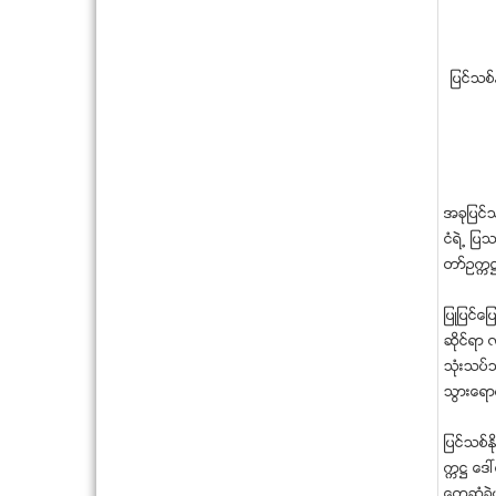
ျပင္သစ္
အခုျပင္သ
ငံရဲ႕ ျ
တာ္ဥကၠ႒ 
ျပဳျပင္ေျ
ဆိုင္ရာ 
သံုးသပ္
သြားေရာ
ျပင္သစ္ႏု
ကၠ႒ ေဒၚ
ေတြ႔ဆံုခ