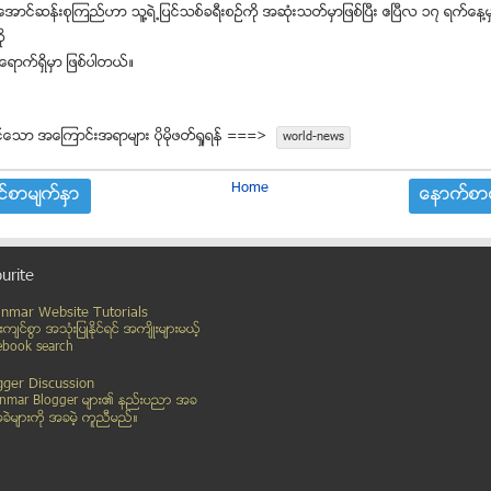
အာင္ဆန္းစုၾကည္ဟာ သူ႔ရဲ႕ျပင္သစ္ခရီးစဥ္ကို အဆံုးသတ္မွာျဖစ္ၿပီး ဧၿပီလ ၁၇ ရက္ေန႔မ
ို
ရာက္ရွိမွာ ျဖစ္ပါတယ္။
္ေသာ အေၾကာင္းအရာမ်ား ပုိမုိဖတ္ရႈရန္ ===>
world-news
Home
္စာမ်က္ႏွာ
ေနာက္စာမ
urite
nmar Website Tutorials
္းက်င္စြာ အသုံးျပဳႏုိင္ရင္ အက်ိဳးမ်ားမယ့္
ebook search
gger Discussion
nmar Blogger မ်ား၏ နည္းပညာ အခ
ဲမ်ားကုိ အခမဲ့ ကူညီမည္။