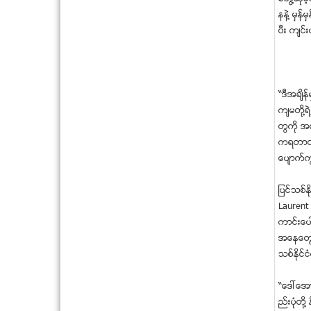
နနဲ႔ မွန
ပီး က်င
“ဒီအခ်ိန
က်မတို႔
တြကို အ
ကရတာထက္
ေပ်ာက္က
ျပင္သစ္ႏ
Laurent 
ကာင္းေပၚ
အေနေတြ၊ 
သစ္ႏိုင္
“ေဒၚေအာင
ည္းပံုတိ