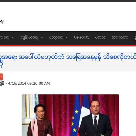
ေရး
ပြားေရး
က်န္းမာေရး
ပညာေရး
Celebrity
ဟာသ
အားကစား
မာ့အေရး အေပၚယံမဟုတ္ဘဲ အေျခအေနမွန္ သိေစလိုတယ္လ
ုိ
်ိန္
- 4/16/2014 09:26:00 AM