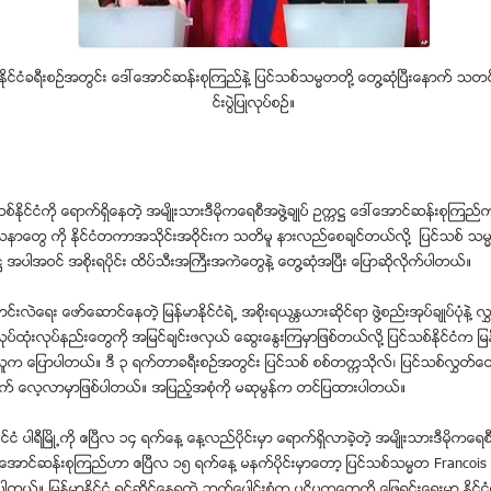
ႏုိင္ငံခရီးစဥ္အတြင္း ေဒၚေအာင္ဆန္းစုၾကည္နဲ႔ ျပင္သစ္သမၼတတို႔ ေတြ႔ဆံုၿပီးေနာက္ သတင
င္းပြဲျပဳလုပ္စဥ္။
စ္ႏိုင္ငံကို ေရာက္ရွိေနတဲ့ အမ်ိဳးသားဒီမိုကေရစီအဖြဲ႔ခ်ဳပ္ ဥကၠ႒ ေဒၚေအာင္ဆန္းစုၾကည္က 
ပႆနာေတြ ကို ႏိုင္ငံတကာအသိုင္းအဝိုင္းက သတိမူ နားလည္ေစခ်င္တယ္လို႔ ျပင္သစ္ သ
အပါအဝင္ အစိုးရပိုင္း ထိပ္သီးအႀကီးအကဲေတြနဲ႔ ေတြ႔ဆံုအၿပီး ေျပာဆိုလုိက္ပါတယ္။
ပာင္းလဲေရး ေဖာ္ေဆာင္ေနတဲ့ ျမန္မာႏိုင္ငံရဲ႕ အစိုးရယႏၱယားဆိုင္ရာ ဖြဲ႔စည္းအုပ္ခ်ဳပ္ပံုနဲ႔ လ
လုပ္ထံုးလုပ္နည္းေတြကို အျမင္ခ်င္းဖလွယ္ ေဆြးေႏြးၾကမွာျဖစ္တယ္လို႔ ျပင္သစ္ႏိုင္ငံက ျ
သူက ေျပာပါတယ္။ ဒီ ၃ ရက္တာခရီးစဥ္အတြင္း ျပင္သစ္ စစ္တကၠသိုလ္၊ ျပင္သစ္လႊတ္ေ
က္ ေလ့လာမွာျဖစ္ပါတယ္။ အျပည့္အစံုကို မဆုမြန္က တင္ျပထားပါတယ္။
ိင္ငံ ပါရီၿမိဳ႕ကို ဧၿပီလ ၁၄ ရက္ေန႔ ေန႔လည္ပိုင္းမွာ ေရာက္ရွိလာခဲ့တဲ့ အမ်ိဳးသားဒီမိုကေရစီအ
ေအာင္ဆန္းစုၾကည္ဟာ ဧၿပီလ ၁၅ ရက္ေန႔ မနက္ပိုင္းမွာေတာ့ ျပင္သစ္သမၼတ Francois H
ဲ့ပါတယ္။ ျမန္မာႏုိင္ငံ ရင္ဆုိင္ေနရတဲ့ ဘက္ေပါင္းစုံက ပဋိပကၡေတြကို ေျဖရွင္းေရးမွာ ႏု