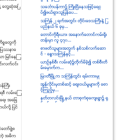
႔ ေတြ႔ဆုံအၿ
သေဘၤာပန္ကာ၌ ႀကိဳးျငိေနသျဖင့္ေရငု
ပ္၍ဖယ္ရွားသူျပန္ေပ...
သႀကၤန္ ၂ ရက္အတြင္း တိုင္းေဒသႀကီးနဲ႔ ျ
ပည္နယ္ ၆ ခုမွ...
ေတာင္ကိုုရီးယား အေနာက္ေတာင္ကမ္းရိုုး
တန္းမွာ လူ ၄၇၀...
ကိစၥေတြကို
စာဖတ္သူမ်ားအတြက္ ႏွစ္သစ္လက္ေဆာ
ဲ႕ ျပႆနာေ
င္ - ခႏၶာသႀကၤန္ႏွင့္...
 ျမင္ေနၾ
ယာဥ္ႏွစ္စီး လမ္းဆံု၌တုိက္မိခဲ့၍ တစ္စီးတိ
င္းလက္ငင္း
မ္းေမွာက္က...
ျမ၀တီၿမိဳ႕က သၾကၤန္တြင္း ရမ္းကားမွဳ
အြန္လုိင္းမွတစ္ဆင့္ ေစ်းဝယ္မႈမ်ားကုိ ေစာ
န္ႀကီး
င့္ၾကည့္မွ...
ရစီ လမ္းေၾ
နတ္တလင္းၿမိဳ႕နယ္ တာစုကံစုေက်းရြာ၌ ႐ု
ငံေရး အေျခ
န္းရင္းဆန္ခတ္မ...
ယ္လို႔ ျပင္
လ်စ္လ်ဴ႐ႈတဲ့ အသိပညာ
႐ုရွားလိုုလားတဲ့ လႈပ္ရွားမႈ တိုုက္ဖ်က္ဖိုု႔နဲ႔
အၾက...
ေတာ္ဖြဲ႔စ
ေမာင္းႏွင္ထြက္ခြာသည့္ ရထားေရွ႕သုိ႔ ပလ
းတဲ့ အဓိက
က္ေဖာင္းေပၚမွ...