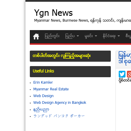
Ygn News
Myanmar News, Burmese News, ရန္ကုန္ သတင္း, က်န္းမာ
ျပည္တြင္း
ျပည္ပ
မႈခင္း
ႏုိင္ငံေရး
စီး
ျမန္
တစ္ပါတ္အတြင္း လူၾကည့္အမ်ားဆံုး
ဒၚစုဆ
Useful Links
ပုိ႔စ္တင္ခ
Erin Kamler
Myanmar Real Estate
Web Design
Web Design Agency in Bangkok
နည္းပညာ
ラングッド バンコク ポーカー