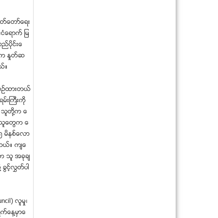
သႀကၤန္ေရကစားမ႑ပ္မ်ား၌ ခါးပုိက္ႏႈိက္မႈ
က်ဴးလြန္သူမ်ာ...
လႊတ္ေတာ္ေရး
ဓာတ္ဆီေလာင္း မီးရႈိ႕ထြက္ေျပးသြားသူ
အား ဖမ္းဆီးရမိ
င္ငံေရာက္ ျမ
ေရႊေမွာ္လုပ္ကုိင္ျခင္းကုိ မေက်နပ္၍ ယာ
ည္ပိုင္းေ
ဥ္ႏွင့္ စက္မ်...
ဳ႕က ႏႈတ္ဆ
ေပ်ာက္ဆုံးေလယာဥ္ကုိ လူမဲ့အေသးစားေ
ယ္။
ရငုပ္သေဘာၤျဖင့္ ရ...
သံုးခြတြင္ ခိုက္ရန္ျဖစ္ပြား
ီစဥ္ထားတယ္
လက္မကို နွိပ္ျပီး မ်က္လံုးေရာဂါေတြကို ေျ
မ္းႀကီးကို
ဖရွင္းၾကရေ...
ာ သူတုိ႔က ေ
ေတာင္ကိုုရီးယား အေနာက္ေတာင္ ကမ္း
ဲ့သူေတြက ေ
ရိုုးတန္းမွာ လူ ၄၇...
၅ မိနစ္ေလာ
စက္ခ်ဳိ႕ယြင္းေနေသာ ဆီတင္ သေဘၤာမွ
ာတယ္။ က်ေ
တြန္းသေဘၤာျဖင့္ တ...
က သူ အခုခ်
သႀကၤန္လည္ပတ္စဥ္ လူစုကဲြက်န္ခဲ့ၿပီး ေန
 ခြင့္လႊတ္ပါ
ရပ္မျပန္တတ္သူ...
မယ္လစခန္းတြင္ ယာဥ္တုိက္မႈျဖစ္ပြား၍
တစ္ဦးပဲြခ်င္းၿ...
cil) လူမႈ၊
ႏိုင္ဂ်ီးရီးယား ေက်ာင္းသူ တစ္ရာေက်ာ္ ဖ
ရက္ေန႔မွာေ
မ္းဆီးခံရ