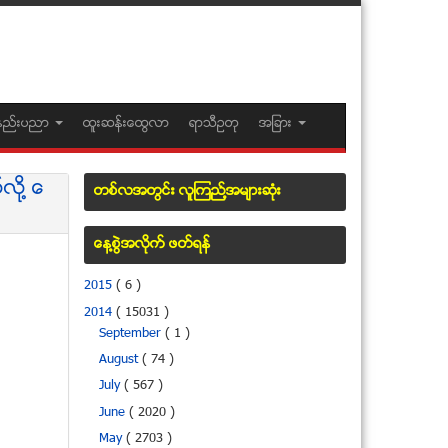
နည္းပညာ
ထူးဆန္းေထြလာ
ရာသီဥတု
အျခား
ို႔ ေ
တစ္လအတြင္း လူၾကည္႔အမ်ားဆံုး
ေန႔စြဲအလိုက္ ဖတ္ရန္
2015
( 6 )
2014
( 15031 )
September
( 1 )
August
( 74 )
July
( 567 )
June
( 2020 )
May
( 2703 )