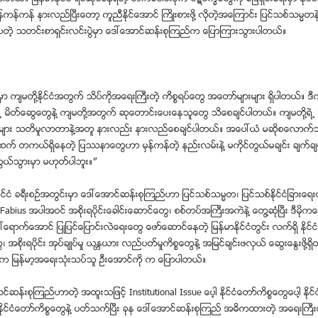
္မွန္ကန္ကန္ နားလည္ၿပီးေတာ့ ကူညီႏုိင္ေအာင္ ႀကိဳးစားဖို႔ လိုတဲ့အေၾကာင္း ျပင္သစ္သမၼတနဲ
္းပတဲ့ သတင္းစာရွင္းလင္းပြဲမွာ ေဒၚေအာင္ဆန္းစုၾကည္က ေျပာၾကားသြားပါတယ္။
္မွာ က်မတို႔ႏိုင္ငံအတြက္ သိပ္ကိုအေရးႀကီးတဲ့ ကိစၥရပ္ေတြ အေတာ္မ်ားမ်ား ရွိပါတယ္။ ဒီ
ရဲ႕ မိတ္ေဆြေတြနဲ႔ က်မတို႔အတြက္ ဆုေတာင္းေပးေနသူေတြ သိေစခ်င္ပါတယ္။ က်မတို႔ရ
မ်ား သတိမူလာတာနဲ႔အတူ နားလည္း နားလည္ေစခ်င္ပါတယ္။ အေပၚယံ မဆိုစေလာက္သာ
 တကယ္ရွိေနတဲ့ ျပႆနာေတြဟာ မွန္ကန္တဲ့ နည္းလမ္းနဲ႔ မကိုင္တြယ္မခ်င္း ခ်က္ခ်
ြယ္သြားမွာ မဟုတ္ပါဘူး။”
ုိင္ငံ ခရီးစဥ္အတြင္းမွာ ေဒၚေအာင္ဆန္းစုၾကည္ဟာ ျပင္သစ္သမၼတ၊ ျပင္သစ္ႏုိင္ငံျခားေရးဝ
Fabius အပါအဝင္ အစိုးရပိုင္းေခါင္းေဆာင္ေတြ၊ စစ္တပ္အႀကီးအကဲနဲ႔ ေတြ႔ဆံုၿပီး ဒီမိုကေ
ေရာက္ေအာင္ ျပဳျပင္ေျပာင္းလဲေရးေတြ ေဖာ္ေဆာင္ေနတဲ့ ျမန္မာႏုိင္ငံတြင္း လက္ရွိ ႏုိင္
အစိုးရပိုင္း အုပ္ခ်ဳပ္မႈ ယႏၱယား လည္ပတ္မႈကိစၥေတြနဲ႔ အျမင္ခ်င္းဖလွယ္ ေဆြးေႏြးဖို႔ရွိတ
ငံက ျမန္မာ့အေရးသံုးသပ္သူ ဦးေအာင္ကို က ေျပာပါတယ္။
္ဆန္းစုၾကည္ဟာတဲ့ အထူးသျဖင့္ Institutional Issue ေပ့ါ ႏုိင္ငံေတာ္ကိစၥေတြေပါ့ ႏုိင္ငံ
ု႔ ႏုိင္ငံေတာ္ကိစၥေတြနဲ႔ ပတ္သက္ၿပီး ခုန ေဒၚေအာင္ဆန္းစုၾကည္ အဓိကထားတဲ့ အေရးႀကီ