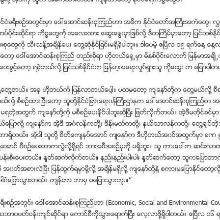
ႏုိင္ငံခရီးစဥ္အတြင္းမွာ ေဒၚေအာင္ဆန္းစုၾကည္ဟာ အဓိက ႏိုင္ငံေတာ္အႀကီးအကဲေတြ၊ 
္တပ္ပိုင္းဆုိင္ရာ ကိစၥေတြကို အေလးထား ေဆြးေႏြးမွာျဖစ္လို႔ ဒီတႀကိမ္မွာေတာ့ ျပင္သစ္ႏုိ
စုေတြကို သီးသန္႔အခ်ိန္ေပး ေတြ႔ဆံုႏုိင္ျခင္းမရွိခဲ့ပါဘူး။ ဒါေပမဲ့ ဧၿပီလ ၁၅ ရက္ေန႔ ေန႔လ
ေတာ့ ေဒၚေအာင္ဆန္းစုၾကည္ တည္းခိုရာ ဟိုတယ္ေရွ႕မွာ မိနစ္ပိုင္းေလာက္ ျမန္မာအခ်ိ
းေပးခြင့္ေတာ့ ရခဲ့တယ္လို႔ ျပင္သစ္ႏုိင္ငံက ျမန္မာ့အေရးလႈပ္ရွားသူ ကိုေထြး က ေျပာပါတ
႔ေတြ႔တယ္။ အခု ဟိုတယ္ကို ျပန္လာတယ္ေပါ့။ ပထမေတာ့ က်ေနာ္တုိ႔က ေတြ႔မယ္လို႔ စ
မယ္လို႔ စီစဥ္ထားၿပီးေတာ့ သူတို႔ႏုိင္ငံျခားေရး၀န္ႀကီးဌာနက ေဒၚေအာင္ဆန္းစုၾကည္က အရ
မရတဲ့အတြက္ က်ေနာ္တုိ႔ကို မစီစဥ္ေပးႏိုင္ပါဘူးဆုိၿပီး ျဖတ္လိုက္တယ္။ အဲ့ဒီမတုိင္ခင္မွ
ေျပာလို႔ က်ေနာ္က အဲ့ဒီ အဂၤလန္ကတို႔၊ ဒိန္းမတ္ကတို႔၊ နယ္သာလန္ကတို႔၊ ေတြ႔ခ်င္တ
ာရွိတယ္။ အဲ့ဒါ သူတို႔ စိတ္ေက်နပ္ေအာင္ က်ေနာ္က ဒီဟိုတယ္အ၀င္အထြက္မွာ ခဏ 
ရေအာင္ စီစဥ္ေပးတာကလြဲလို႔ရွိရင္ ဘာအစီအစဥ္မွကို မရွိဘူး။ သူ ကားေပၚက ဆင္းလ
က ပန္းစီးေပးတယ္။ ႏႈတ္ဆက္လိုက္တယ္။ နည္းနည္းပါးပါး ႏႈတ္ဆက္ေတာ့ သူကေျပာတာ
ု အ၀တ္အစားလဲၿပီး ျပန္ထြက္ရမွာမို႔လို႔ အခ်ိန္မရွိလို႔ က်ေနာ္တုိ႔နဲ႔ စကားမေျပာႏုိင္ေတာ့လို႔
အဲ့ဒါပဲေျပာသြားတယ္။ က်န္တာ ဘာမွ မေျပာသြားဘူး။”
ခရီးစဥ္အတြင္း ေဒၚေအာင္ဆန္းစုၾကည္ဟာ (Economic, Social and Environmental Coun
ဲ႔ သဘာဝပတ္ဝန္းက်င္ဆိုင္ရာ ေကာင္စီကိုသြားေရာက္ၿပီး ေလ့လာဖို႔ရွိပါတယ္။ ဧၿပီလ ၁၆ 