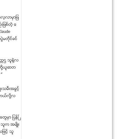
သံတြဲၿမိဳ႕တြင္ လုယက္မႈ က်ဴးလြန္ရန္ အား
ထုတ္သူအား ဖမ...
္ေလ့လာမွာျဖ
Zune Thinzar (ဇြန္သဥၨာ) သၾကၤန္ဖက္ရွင္
းျဖစ္တဲ့ ေ
ဂူဂယ္လ္မ်က္မွန္ဟာ ျပည္သူေတြရဲ႕ လံုျ
Claude
ခံဳေရးနဲ႔ ကိုယ္...
ဲမတိုင္ခင္
Missed abortion ကိုယ္ဝန္ပ်က္ျခင္း တ
မ်ိဳး
ျမန္မာ့သႀကၤန္ ပ်က္ၿပီလို႔ မေျပာႏိုင္ဘူး
ကၠဌ သူနဲ႔လ
(စာေရးဆရာ ...
ူတို႔ယူဆတ
အိႏိၵယရွိ လယ္သမားတခ်ဳိ႕ သီးႏွံဆံုး႐ႈံးမႈနဲ႔
။”
ရင္ဆို...
သင့္အိပ္မက္က ေျပာေသာ သင့္က်န္းမာေ
ဳးသမီးအခြင့္
ရး (၁)
ိတယ္လို႔လ
ထန္တပင္ၿမိဳ႕နယ္တြင္ ယာဥ္တိုက္တိမ္းေ
မွာက္သျဖင့္ (၇)...
Myanmar celebrity တုိ႔ရဲ႕ သၾကၤန္ဖက္ရွင္
ေတြမွာ ျပန္ၿ
- မထက္၊ ၀ု...
 သူက အမ်ိဳး
ပဲခူးၿမိဳ႕နယ္၊ ကမာနတ္ေက်းရြာတြင္ ဘုရား
ပင့္လာေသာယာဥ...
ျဖင့္ သူ