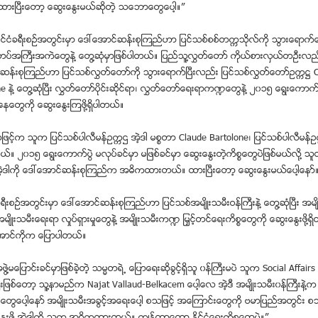
းၿပီးေတာ့ ေဆြးေႏြးမယ္ဆိုတဲ့ သေဘာေတြေပါ့။”
ႏုိင္ငံခရီးစဥ္အတြင္းမွာ ေဒၚေအာင္ဆန္းစုၾကည္ဟာ ျပင္သစ္စစ္တကၠသိုလ္ကို သြားေရာက
စ္တပ္အႀကီးအကဲေတြနဲ႔ ေတြ႔ဆံုမွာျဖစ္ပါတယ္။ ျပည္သူ႔လႊတ္ေတာ္ ကိုယ္စားလွယ္တဦးလည္
ဆန္းစုၾကည္ဟာ ျပင္သစ္လႊတ္ေတာ္ကို သြားေရာက္ၿပီးလည္း ျပင္သစ္လႊတ္ေတာ္ဥကၠ႒ 
e နဲ႔ ေတြ႔ဆံုၿပီး လႊတ္ေတာ္ပိုင္းဆုိင္ရာ၊ လႊတ္ေတာ္ေရးရာက႑ေတြနဲ႔ ၂၀၁၅ ေရြးေကာက္ပြ
ေတြကို ေဆြးေႏြးၾကဖို႔ရွိပါတယ္။
ဖင့္က သူက ျပင္သစ္ပါလီမန္ဥကၠဌ အဲ့ဒါ မစၥတာ Claude Bartolone၊ ျပင္သစ္ပါလီမန္ဥ
ယ္။ ၂၀၁၅ ေရြးေကာက္ပြဲ မလုပ္ခင္မွာ မျဖစ္ခင္မွာ ေဆြးေႏြးတဲ့ကိစၥေတြပဲျဖစ္မယ္လို႔ သ
အဲ့ဒါကို ေဒၚေအာင္ဆန္းစုၾကည္က အဓိကထားတယ္။ ထားၿပီးေတာ့ ေဆြးေႏြးမယ္ေပါ့ေနာ္
ရီးစဥ္အတြင္းမွာ ေဒၚေအာင္ဆန္းစုၾကည္ဟာ ျပင္သစ္အမ်ိဳးသမီးဝန္ႀကီးနဲ႔ ေတြ႔ဆံုၿပီး အမ်ိ
်ိဳးသမီးေရးရာ လႈပ္ရွားမႈေတြနဲ႔ အမ်ိဳးသမီးက႑ ျမႇင့္တင္ေရးကိစၥေတြကို ေဆြးေႏြးဖို႔ရွ
ေအာင္ကိုက ေျပာပါတယ္။
ြဲ႔မေျပာင္းခင္မွာျဖစ္ခဲ့တဲ့ သမၼတရဲ႕ ေျပာေရးဆုိခြင့္ရွိသူ ၀န္ႀကီးမပဲ သူက Social Affairs 
ကီးျဖစ္ေတာ့ သူ႔နာမည္က Najat Vallaud-Belkacem ေပါ့ေလ အဲ့ဒီ အမ်ိဳးသမီး၀န္ႀကီးနဲ႔က
ေတြေပါ့ေနာ္ အမ်ိဳးသမီးအခြင့္အေရးေပါ့ စသျဖင့္ အေၾကာင္းေတြကို ဗမာျပည္အတြင္း စသ
ေႏြးဖုိ႔ အဲ့ဒါကို သူက အဓိကထားတယ္။ က်န္တာေတာ့ ႏုိင္ငံေရးကိစၥေတြပဲ။”