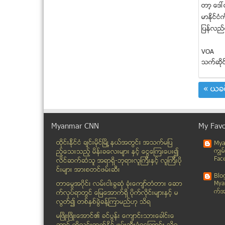
တာ့ ေဒၚေ
မာႏုိင္ငံက
ျပန္လည္ေ
VOA
သက္ဆုိင
« ယခင
Myanmar CNN
My Favo
ထိုင္းနို္င္ငံ ခ်င္းမိုင္ျမိဳ ့နယ္အတြင္း အသက္မျပ
Mya
ကၽြမ
ည့္ေသးသည့္ မိန္းခေလးမ်ား နွင့္ ေငြေၾကးေပး၍
Fac
လိင္ဆက္ဆံသူ အရာရွိ-ဘုရားလူၾကီးနွင့္ လူၾကီးပို
င္းမ်ား အားစတင္ဖမ္းဆီး
Blo
တာေမြအ၀ိုင္း လမ္းငါးခြဆံု ခံုးေက်ာ္တံတား ေဆာ
Mya
က္အခ
က္လုပ္ရာတြင္ ေျမေအာက္ရွိ ပိုက္လိုင္းမ်ားႏွင့္ မ
လြတ္၍ တစ္ႏွစ္ခြဲခန္႔ၾကာမည္ဟု သိရ
မၿဖိဳးၿဖိဳးေအာင္၏ ခင္ပြန္း ေက်ာင္းသားေခါင္းေ