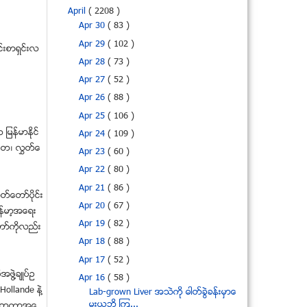
April
( 2208 )
Apr 30
( 83 )
Apr 29
( 102 )
္းစာရွင္းလ
Apr 28
( 73 )
Apr 27
( 52 )
Apr 26
( 88 )
Apr 25
( 106 )
ျမန္မာႏုိင္
Apr 24
( 109 )
မၼတ၊ လႊတ္ေ
Apr 23
( 60 )
Apr 22
( 80 )
Apr 21
( 86 )
ႊတ္ေတာ္ပိုင္း
Apr 20
( 67 )
မန္မာ့အေရး
Apr 19
( 82 )
တာ္ကိုလည္း
Apr 18
( 88 )
Apr 17
( 52 )
ဖြဲ႔ခ်ဳပ္ဥ
Apr 16
( 58 )
ollande နဲ႔
Lab-grown Liver အသဲကို ဓါတ္ခြဲခန္းမွာေ
မြးယူဘုိ႔ ၾက...
ိင္ငံတကာအေ