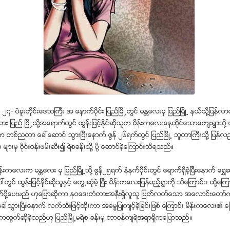
န္ ၂၇- ပဲခူးတုိင္းေဒသႀကီး အ ေနာက္ပုိင္း ျပည္ၿမိဳ႕တြင္ မႏၲေလးမွ ျပည္ၿမိဳ႕ နယ္သုိ႔ျပန္လ
ျပည္ ၿမိဳ႕သုိ႔အေရာက္တြင္ ထြန္းျမင့္ႏုိင္ဆုိသူက မိန္းကေလးေနထုိင္ေသာေက်းရြာသုိ႔ လု
 တစ္ညတာ ေခၚေဆာင္ သြားၿပီးေနာက္ ဇြန္ ၂၆ရက္တြင္ ျပည္ၿမိဳ႕ ဘူတာႀကီးသုိ႔ ျပန္လည္
မ်ားမွ ဝုိင္းဝန္းဖမ္းဆီး၍ ရဲစခန္းသုိ႔ ပုိ႔ ေဆာင္ခဲ့ေၾကာင္းသိရသည္။
န္းကေလးက မႏၲေလး မွ ျပည္ၿမိဳ႕သုိ႔ ဇြန္၂၅ရက္ နံနက္ပိုင္းတြင္ ေရာက္ရွိခဲ့ၿပီးေနာက္ ေရ
တြင္ ထြန္းျမင့္ႏုိင္ဆုိသူႏွင့္ ေတြ႕ဆုံခဲ့ ၿပီး မိန္းကေလးျပန္မည့္ရြာကို သိေၾကာင္း၊ ထုိ႔ေၾက
ုိက္ပုိ႔ေပးမည္ ဟုေျပာဆုိကာ နဝေဒးတံတားအနီးရွိလူသူ ျပတ္လတ္ေသာ အေလာင္း
႔ေခၚသြားၿပီးေနာက္ လက္သီးျဖင့္ထုိးကာ အဓမၼျပဳက်င့္ခဲ့ျခင္းျဖစ္ ေၾကာင္း မိန္းကေလး၏ ေ
ထြက္ဆုိခဲ့သည္ဟု ျပည္ၿမိဳ႕မရဲစ ခန္းမွ တာဝန္က်ရဲအရာရွိကေျပာသည္။