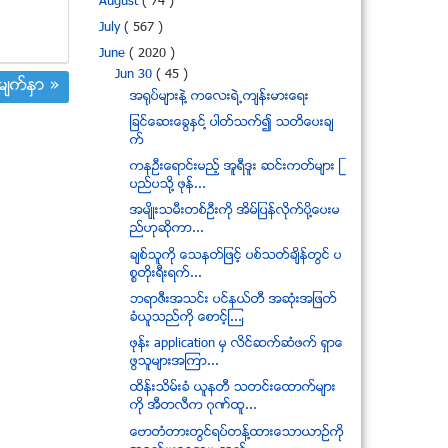
August
( 74 )
July
( 567 )
June
( 2020 )
Jun 30
( 45 )
်က္ႏွာ »
အ႐ုပ္မ်ားနဲ႔ ကေလးရဲ႕က်န္းမားေရး
ျခင္ေဆးေခြႏွင္႔ ပါတ္သက္၍ သတိေပးခ်
က္
ကနဦးေရာင္းမည့္ အူရီဒူး ဆင္းကတ္မ်ား ျ
ပည္ပသို႔ ဖုန္...
အမ်ိဳးသမီးတစ္ဦးကို အိမ္ျပန္လုိက္ပုိ႔ေပးမ
ည္ဟုဆုိကာ...
ခ်စ္သူကို ေသနတ္ျဖင့္ ပစ္သတ္ခ်ိန္တြင္ ပ
စၥတိုးရီးရက္...
ဘရာဇီးအသင္း ပင္နယ္တီ အဆံုးအျဖတ္
ခံယူသည္ကို ေစာင့္ၾ...
ဖုန္း application မွ လိင္ဆက္ဆံဖက္ ရွာေ
ဖြသူမ်ားအၾကာ...
ထိန္းသိမ္းခံ ယူနတီ သတင္းေထာက္မ်ား
ကုိ အီတလီက ဂုဏ္ထူ...
ေဗာတံတားတြင္ရပ္တန္႔ထားေသာယာဥ္ကို