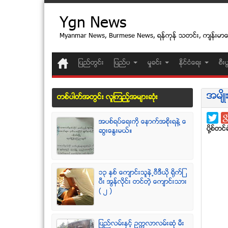
Ygn News
Myanmar News, Burmese News, ရန္ကုန္ သတင္း, က်န္းမာ
ျပည္တြင္း
ျပည္ပ
မႈခင္း
ႏုိင္ငံေရး
စီး
အမ်ိဳ
တစ္ပါတ္အတြင္း လူၾကည့္အမ်ားဆံုး
အပစ္ရပ္ေရးကို ေနာက္အစိုးရနဲ႔ ေ
ပုိ႔စ္တင္ခ
ဆြးေႏြးမယ္။
၁၃ ႏွစ္ ေက်ာင္းသူနဲ႕ဗီဒီယို ရိုက္ျ
ပီး အြန္လိုင္း တင္တဲ့ ေက်ာင္းသား
( ၂ )
ျပည္လမ္းႏွင့္ ဥကၠလာလမ္းဆုံ မီး