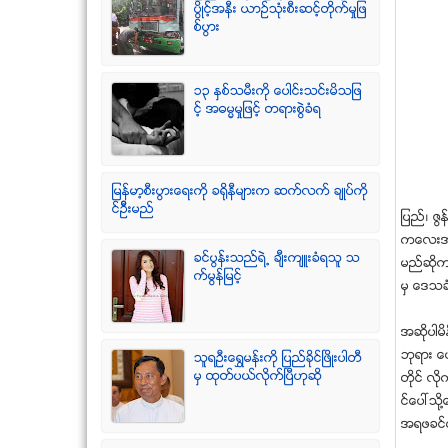
ပြိဳင့္အနီး ယာဥ္သုံးစီးဆင့္တိုက္မႈျဖ
စ္ပြား
၁၃ ႏွစ္သမီးကို ေပါင္းသင္းမိသျဖ
င့္ အဓမၼမႈျဖင့္ တရားစြဲခံရ
ျမန္မာ့စီးပြားေရးကို ခရိုနီမ်ားက ဆက္လက္ ခ်ဳပ္ကို
င္ဥိီးမည္
ျပည္၊ ဇြ
ကေလးအား 
ခင္ပြန္းသည္ရဲ႕ ခ်ီးက်ဴးခံရသူ သ
မည္ဆုိကာ
က္မြန္ျမင့္
မွ ေဒသခံ 
အဆုိပါမိ
ဘုရား ေပၚ
သူရဦးေရႊမန္းကို ျပည္ခိုင္ျဖိဳးပါတီ
မွ ထုတ္ပယ္လိုက္ျပီဟုဆို
တုိင္ လ
င္ေပၚသုိ
အရဖခင္က