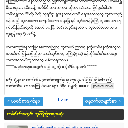
နျပည္ေတာ္က ေနာက္တည္တဲ့ ဥပၸါတသႏၱိဘုရားေစတီေတာ္မွာဘဲလား၊ သန္းေရႊ
မိသားစုသာ သီးသန္ ့ အပိုင္စီးထားသလား ဆိုတာ သံသယ ျဖစ္ဖြယ္ပါဘဲ။
သန္းေရႊဟာ မိမိကိုယ္ကို ဘုရင္ရူး ရူးေနတာေႀကာင့္ ေရွးေခတ္ကလို ဘုရားတည္
နန္းတည္ ဘုရားဒကာ ေက်ာင္းဒကာ ေရေျမ ့ရွင္ ဘုန္းတန္ခိုးႀကီးလွေပေသာ ဘု
ရင္မင္းျမတ္ေတြလို ေအာင္းေမ ့ျပီး ထင္ရာလုပ္ေနတာက လူသတ္သမားက ေ
သြးစြန္းေနတဲ့လက္နဲ ့
ဘုရားတည္ေနတာျဖစ္ေနတာေႀကာင့္ ဘုရားကို ညာေန ခုတုံးလုပ္ေနတဲ့အတြက္
အခုဆိုရင္ ျမန္မာျပည္မွာ ဘယ္တုန္းကမွ မႀကဳံခဲ့ဖူးတဲ့ မုန္တိုင္းတိုက္တာေတြ၊
ဘုရားေစတီျပဳိက်တာေတြ ျဖစ္လာရတာပါ။
****အမွန္တရားအတြက္ မည္ သူ ့ကို မွ စိုးရီမ္စရာမလို *****
(ကိုးဘြဲ႔ရဆရာေတာ္၏ ေဖ့ဘုတ္စာမ်က္ႏွာမွ ကူးယူေဖာ္ျပျခင္းျဖစ္ပါသည္)
သက္ဆုိင္ေသာ အေၾကာင္းအရာမ်ား ပုိမုိဖတ္ရႈရန္ ===>
political-news
Home
« ယခင္စာမ်က္ႏွာ
ေနာက္စာမ်က္ႏွာ »
တစ္ပါတ္အတြင္း လူၾကည့္အမ်ားဆံုး