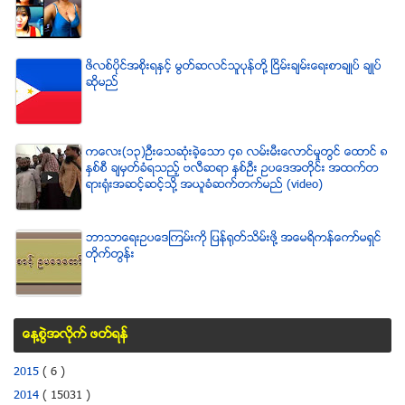
ဖိလစ္ပိုင္အစိုးရႏွင့္ မြတ္ဆလင္သူပုန္တို႔ ၿငိမ္းခ်မ္းေရးစာခ်ဳပ္ ခ်ဳပ္
ဆိုမည္
ကေလး(၁၃)ဦးေသဆံုးခဲ့ေသာ ၄၈ လမ္းမီးေလာင္မႈတြင္ ေထာင္ ၈
ႏွစ္စီ ခ်မွတ္ခံရသည့္ ဗလီဆရာ ႏွစ္ဦး ဥပေဒအတိုင္း အထက္တ
ရားရံုးအဆင့္ဆင့္သို႔ အယူခံဆက္တက္မည္ (video)
ဘာသာေရးဥပေဒၾကမ္းကို ျပန္ရုတ္သိမ္းဖို႔ အေမရိကန္ေကာ္မရွင္
တိုက္တြန္း
ေန႔စြဲအလိုက္ ဖတ္ရန္
2015
( 6 )
2014
( 15031 )