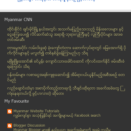
ဥပေဒ ခ်ိဳးေဖာက္လွ်င္ ဥပေဒအျပစ္ဒဏ္ ေပးခံရမည္
ပင္း​တ​ယ​တြင္ ​ေလ​ျပင္း​ေၾကာင့္ ၁ ​ဦး ​ေသ​ဆုံး​၊ ​...
Myanmar CNN
လယ္​သ​မား​အ​ေရး​လႈပ္​႐ွား​သူ​မ်ား ​ေထာင္​တြင္း ​အ​...
ထိုင္းနို္င္ငံ ခ်င္းမိုင္ျမိဳ ့နယ္အတြင္း အသက္မျပည့္ေသးသည့္ မိန္းခေလးမ်ား နွင့္
ကြာရွင္းထားေသာ လင္မယားႏွစ္ဦး ႏွင့္အတူ သုံးလအရြယ္ သ...
ေငြေၾကးေပး၍ လိင္ဆက္ဆံသူ အရာရွိ-ဘုရားလူၾကီးနွင့္ လူၾကီးပိုင္းမ်ား အားစ
မံုရြာၾကက္ေမြးၿမဴေရးဇုန္တြင္ မီးေလာင္မွဳၾကီးၿဖစ္ပြ...
တင္ဖမ္းဆီး
အႏုပညာရွင္မ်ား ထိန္းသိမ္းေနထိုင္ ေျပာဆိုၾကရန္ ႐ုပ္...
တာေမြအ၀ိုင္း လမ္းငါးခြဆံု ခံုးေက်ာ္တံတား ေဆာက္လုပ္ရာတြင္ ေျမေအာက္ရွိ ပို
တပ္သိမ္းလယ္ေျမ ဧက ၅၀၀ အနက္ ဧက ၈၀ သာ ျပန္ေပးေသးဟု ဆို
က္လိုင္းမ်ားႏွင့္ မလြတ္၍ တစ္ႏွစ္ခြဲခန္႔ၾကာမည္ဟု သိရ
ေနျပည္ေတာ္ ဆီးဂိမ္းတြင္ အား/ကာ ၫႊန္မႉး ကားမွန္႐ိုက...
မၿဖိဳးၿဖိဳးေအာင္၏ ခင္ပြန္း ေက်ာင္းသားေခါင္းေဆာင္ ကိုလင္းထက္ႏိုင္ ဖမ္းဆီးခံ
ရေၾကာင္း သိရ
ကိုးဘြဲ႔ရဆရာေတာ္မွ ဦးသန္းေရႊကို တည့္တည့္ေျပာၿပီ
၀န္ထမ္းမ်ား လစာေငြအရစ္က်စုေဆာင္း၍ အိမ္ရာ၀ယ္ယူႏုိင္မည့္အစီအစဥ္ စတ
လွ်ပ္တစ္ျပက္သတင္းဂ်ာနယ္ အတြဲ(၄) အမွတ္(၆၁)
င္မည္
ျမ၀တီေန႔စဥ္သတင္းစာ (၁၆-၁၂-၂၀၁၃) တနလၤာေန႔
လည္ေခ်ာင္းထဲမွာ အစာပိုက္ထည့္ထားရလုိ႔ သီခ်င္းဆုိရတာ အခက္အခဲေတြ ႀ
ရတနာပံုေန႔စဥ္သတင္းစာ (၁၆-၁၂-၂၀၁၃) တနလၤာေန႔
ကံဳေနရတယ္လို႔ ဖြင့္ဟလာတဲ့ ဆုိေတး
ကၫြတ္ကြင္း၌ ၁၂ ဘီးကားက ဘုရားဖူးယာဥ္ႏွင့္ သစ္ပင္ကို...
My Favourite
ပင္းတယေလျပင္း အိမ္ ၃၆ လုံး ပ်က္စီး၊ ကေလးႏွစ္ဦး ဒဏ...
Myanmar Website Tutorials
​ေရ​ၾကီး​မႈ​ေၾကာင့္ ​က်ဳိင္း​တံု​တြင္ ​စိုက္​ခင္း​...
ကၽြမ္းက်င္စြာ အသုံးျပဳႏုိင္ရင္ အက်ိဳးမ်ားမယ့္ Facebook search
အ​ေျပာ​နဲ့​အ​လုပ္ ​လြဲ​ေန​တဲ့ ​အုပ္​ခ်ဳပ္​ေရး ​ယ​န...
Blogger Discussion
Mobile Guide ( Vol-2, Issue-33 )
Myanmar Blogger မ်ား၏ နည္းပညာ အခက္အခဲမ်ားကုိ အခမဲ့ ကူညီမ