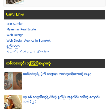
Useful Links
Erin Kamler
Myanmar Real Estate
Web Design
Web Design Agency in Bangkok
နည္းပညာ
ラングッド バンコク ポーカー
တစ္လအတြင္း လူၾကည္႔အမ်ားဆံုး
ဖခင္ျဖစ္သူရဲ႕ ပံုကို ေက်ာမွာ တက္တူးထိုးထားတဲ့ အနဂၢ
၁၃ ႏွစ္ ေက်ာင္းသူနဲ႕ဗီဒီယို ရိုက္ျပီး အြန္လိုင္း တင္တဲ့ ေက်ာင္း
သား ( ၂ )