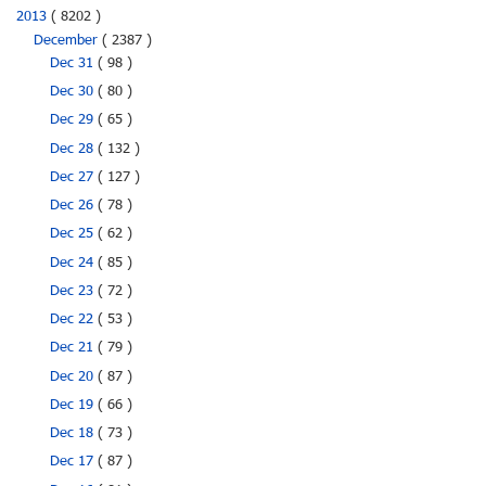
2013
( 8202 )
December
( 2387 )
Dec 31
( 98 )
Dec 30
( 80 )
Dec 29
( 65 )
Dec 28
( 132 )
Dec 27
( 127 )
Dec 26
( 78 )
Dec 25
( 62 )
Dec 24
( 85 )
Dec 23
( 72 )
Dec 22
( 53 )
Dec 21
( 79 )
Dec 20
( 87 )
Dec 19
( 66 )
Dec 18
( 73 )
Dec 17
( 87 )