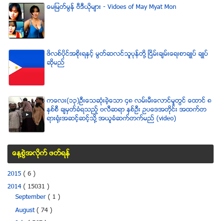
ေမျမတ္မြန္ ဗီဒီယုိမ်ား - Vidoes of May Myat Mon
ဖိလစ္ပိုင္အစိုးရႏွင့္ မြတ္ဆလင္သူပုန္တို႔ ၿငိမ္းခ်မ္းေရးစာခ်ဳပ္ ခ်ဳပ္
ဆိုမည္
ကေလး(၁၃)ဦးေသဆံုးခဲ့ေသာ ၄၈ လမ္းမီးေလာင္မႈတြင္ ေထာင္ ၈
ႏွစ္စီ ခ်မွတ္ခံရသည့္ ဗလီဆရာ ႏွစ္ဦး ဥပေဒအတိုင္း အထက္တ
ရားရံုးအဆင့္ဆင့္သို႔ အယူခံဆက္တက္မည္ (video)
ေန႔စြဲအလိုက္ ဖတ္ရန္
2015
( 6 )
2014
( 15031 )
September
( 1 )
August
( 74 )