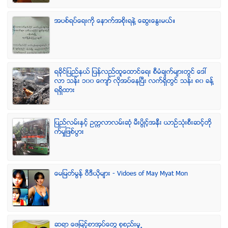
အပစ္ရပ္ေရးကို ေနာက္အစိုးရနဲ႔ ေဆြးေႏြးမယ္။
ရခုိင္ျပည္နယ္ ျပန္လည္ထူေထာင္ေရး စီမံခ်က္မ်ားတြင္ ေဒၚ
လာ သန္း ၁၀၀ ေက်ာ္ လုိအပ္ေနၿပီး လက္ရွိတြင္ သန္း ၈၀ ခန္႔
ရရွိထား
ျပည္လမ္းႏွင့္ ဥကၠလာလမ္းဆုံ မီးပြိဳင့္အနီး ယာဥ္သုံးစီးဆင့္တို
က္မႈျဖစ္ပြား
ေမျမတ္မြန္ ဗီဒီယုိမ်ား - Vidoes of May Myat Mon
ဆရာ ေဖျမင့္စာအုပ္ေတြ စုစည္းမူ႕