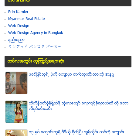
Useful Links
Erin Kamler
Myanmar Real Estate
Web Design
Web Design Agency in Bangkok
နည္းပညာ
ラングッド バンコク ポーカー
တစ္လအတြင္း လူၾကည္႔အမ်ားဆံုး
ဖခင္ျဖစ္သူရဲ႕ ပံုကို ေက်ာမွာ တက္တူးထိုးထားတဲ့ အနဂၢ
ဘီကီနီ၀တ္စံုနဲ႔႐ုိက္ဖို႔ သံုးလေက်ာ္ ေလ့က်င့္ခဲ့ရတယ္ဆို တဲ့ ေဘာ
လိ၀ုဒ္မင္းသမီး
၁၃ ႏွစ္ ေက်ာင္းသူနဲ႕ဗီဒီယို ရိုက္ျပီး အြန္လိုင္း တင္တဲ့ ေက်ာင္း