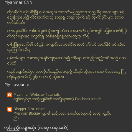
Myanmar CNN
မန္းရတနာပုံ ပုဂၢလိက ေလေၾကာင္းလိုင္း ပ်ံသန္း ေျပးဆြ...
ထိုင္းနို္င္ငံ ခ်င္းမိုင္ျမိဳ ့နယ္အတြင္း အသက္မျပည့္ေသးသည့္ မိန္းခေလးမ်ား နွင့္
ရာႏႈန္းျပည့္ ေအာင္ျမင္ျခင္း မရွိသည့္ ထိုင္းေ႐ြးေကာ...
ေငြေၾကးေပး၍ လိင္ဆက္ဆံသူ အရာရွိ-ဘုရားလူၾကီးနွင့္ လူၾကီးပိုင္းမ်ား အားစ
အရြယ္တင္ ႏုပ်ဳိလိုသူတိုင္း ညဘက္လုပ္သင့္သည့္ အသားအေ...
တင္ဖမ္းဆီး
ဆိုေတးပါဝင္သီဆုိသ႐ုပ္ေဆာင္ထားတဲ့ Hello Music Thing...
တာေမြအ၀ိုင္း လမ္းငါးခြဆံု ခံုးေက်ာ္တံတား ေဆာက္လုပ္ရာတြင္ ေျမေအာက္ရွိ ပို
သနပ္ခါးဇာတ္ကားနဲ႔ ပတ္သက္ၿပီး ပရိသတ္ရဲ႕ ေဝဖန္မႈ ကုိ...
က္လိုင္းမ်ားႏွင့္ မလြတ္၍ တစ္ႏွစ္ခြဲခန္႔ၾကာမည္ဟု သိရ
သေဘၤာေပၚတြင္ ဘိလပ္ေျမအိတ္မ်ားၿပိဳက်ပိမိ၍ အလုပ္သမား...
မၿဖိဳးၿဖိဳးေအာင္၏ ခင္ပြန္း ေက်ာင္းသားေခါင္းေဆာင္ ကိုလင္းထက္ႏိုင္ ဖမ္းဆီးခံ
ရေၾကာင္း သိရ
အမည္မသိ ခရီးသည္မွ ခၽြန္ထက္ေသာအရာျဖင့္ထိုးခဲ့၍ ဆိုင...
၀န္ထမ္းမ်ား လစာေငြအရစ္က်စုေဆာင္း၍ အိမ္ရာ၀ယ္ယူႏုိင္မည့္အစီအစဥ္ စတ
ဖုန္းေျပာေနသူထံမွ ဖုန္းကိုလုယူထြက္ေျပးသူအား ဖမ္းဆီ...
င္မည္
တန္ဖိုးနည္းအိမ္ရာ တိုက္ခန္းမ်ားရရွိမည္ဟုေျပာဆိုကာ ...
လည္ေခ်ာင္းထဲမွာ အစာပိုက္ထည့္ထားရလုိ႔ သီခ်င္းဆုိရတာ အခက္အခဲေတြ ႀ
စစ္ေတြတြင္ ျပည္သူ ၃၀၀၀ ခန္႕က White card ကိုင္ေဆာင္...
ကံဳေနရတယ္လို႔ ဖြင့္ဟလာတဲ့ ဆုိေတး
၁၅၀၀ တန္ဖုန္းမ်ား စတင္အသံုးျပဳရန္ ရက္လြန္ခဲ့ပါက ျပ...
My Favourite
တယ္လီေနာက ၀န္ေဆာင္မႈ ေပးမည့္ မိုဘိုင္းဆင္းမ္ကတ္တြင...
Myanmar Website Tutorials
ထမင္းမခ်က္သည့္ ေယာက်္ားကို မိန္းမျဖစ္သူက ဓါးမျဖင့္...
ကၽြမ္းက်င္စြာ အသုံးျပဳႏုိင္ရင္ အက်ိဳးမ်ားမယ့္ Facebook search
Media 7 မွ ႐ိုက္ကူးမည့္ဇာတ္ကားတြင္ ပအို၀္းတိုင္းရင...
Blogger Discussion
ေယာက္်ားယူရမည္စုိး၍ ေသေၾကာင္းႀကံအဆိပ္ေသာက္
Myanmar Blogger မ်ား၏ နည္းပညာ အခက္အခဲမ်ားကုိ အခမဲ့ ကူညီမ
ည္။
ပါးရိုက္ခံရန္ ဆႏၵျပပြဲျပဳလုပ္
လူၾကည့္အမ်ားဆုံး (အစမွ ယခုအထိ)
အုန္းဖ်န္ ဒုကၡသည္စခန္း မီးေလာင္