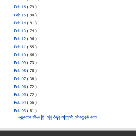
Feb 16
( 79 )
Feb 15
( 84 )
Feb 14
( 81 )
Feb 13
( 74 )
Feb 12
( 96 )
Feb 11
( 55 )
Feb 10
( 66 )
Feb 09
( 73 )
Feb 08
( 78 )
Feb 07
( 38 )
Feb 06
( 72 )
Feb 05
( 72 )
Feb 04
( 56 )
Feb 03
( 81 )
မႏၲေလး အိမ္၊ ၿခံ၊ ေျမ စံႏႈန္းေၾကာင့္ ဝင္ေငြခြန္ ေက...
ေတာင္တ႐ုတ္ ေလေၾကာင္းဇုန္ ထူေထာင္သည္ဆိုေသာ သတင္း တ႐...
သီရိလကၤာ ဒီမိုကေရစီ ၿခိမ္းေျခာက္ခံေနရဟု အေမရိကန္ဆို