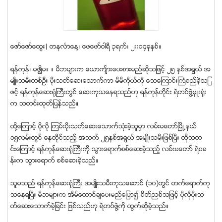
ေဇာ္ေဇာ္ေထြး| တနလၤာေန႔၊ ေဖေဖာ္ဝါရီ ၃ရက္၊ ၂၀၁၄ခုႏွစ္။
ရန္ကုန္၊ မဇၩိမ။ ။ မိဘမ်ားက ေယာက်္ားေပးစားမည္ဆိုသျဖင့္ ၂၅ ႏွစ္အရြယ္ အ
မ်ဳိးသမီးတစ္ဦး ပိုးသတ္ေဆးေသာက္ကာ မိမိကိုယ္ကို ေသေၾကာင္းႀကံစည္ခဲ့သျ
ဖင့္ ရန္ကုန္ေဆး႐ုံႀကီးတြင္ ေဆးကုသေနရသည္ဟု ရန္ကုန္တုိင္း ရဲတပ္ဖြဲ႔မွဴး႐ုံး
က သတင္းထုတ္ျပန္သည္။
ထို႔ေၾကာင့္ ပိုလို ၾကမ္းပိုးသတ္ေဆးေသာက္သံုးခဲ့သူမွာ လမ္းမေတာ္ၿမိဳ႕နယ္
၁၅လမ္းတြင္ ေနထုိင္သည့္ အသက္ ၂၅ႏွစ္အရြယ္ အမ်ဳိးသမီးျဖစ္ၿပီး ထုိသတ
င္းေၾကာင့္ ရန္ကုန္ေဆး႐ံုႀကီးကို သြားေရာက္စစ္ေဆးခဲ့သည့္ လမ္းမေတာ္ ရဲစခ
န္းက သြားေရာက္ စစ္ေဆးခဲ့သည္။
သူမသည္ ရန္ကုန္ေဆး႐ုံႀကီး အမ်ဳိးသမီးကုသေဆာင္ (၁၀)တြင္ တက္ေရာက္ကု
သေနရၿပီး မိဘမ်ားက အိမ္ေထာင္ခ်ေပးမည္ေျပာ၍ စိတ္ညစ္သျဖင့္ ပိုလိုပိုးသ
တ္ေဆးေသာက္ခဲ့ျခင္း ျဖစ္သည္ဟု ရဲတပ္ဖြဲ႔ကို ထြက္ဆိုခဲ့သည္။