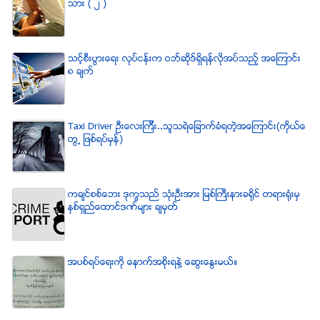
သား ( ၂ )
သင့္စီးပြားေရး လုပ္ငန္းက ဝဘ္ဆိုဒ္ရွိရန္လိုအပ္သည့္ အေၾကာင္း
၈ ခ်က္
Taxi Driver ဦးေလးၾကီး..သူသရဲေျခာက္ခံရတဲ့အေၾကာင္း(ကိုယ္ေ
တြ႕ ျဖစ္ရပ္မွန္)
ကခ်င္စစ္ေဘး ဒုကၡသည္ သံုးဦးအား ျမစ္ႀကီးနားခရိုင္ တရားရံုးမွ
ႏွစ္ရွည္ေထာင္ဒဏ္မ်ား ခ်မွတ္
အပစ္ရပ္ေရးကို ေနာက္အစိုးရနဲ႔ ေဆြးေႏြးမယ္။