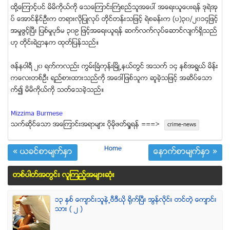
ထုိ႔ေၾကာင့္ပင္ မိမိကိုယ္ကို ေသေၾကာင္းႀကံစည္သူအေပၚ အေရးယူေပးရန္ ဒုရဲအု
ပ္ ေအာင္ႏိုင္ဦးက တရားလိုျပဳလုပ္ တိုင္တန္းသျဖင့္ ရဲစခန္းက (ပ)၃၀/၂၀၁၄ျဖင့္
အမႈဖြင့္ၿပီး ျပစ္မႈပုဒ္မ ၃၀၉ ျဖင့္အေရးယူရန္ ဆက္လက္လုပ္ေဆာင္လ်က္ရွိသည္
ဟု တုိင္းရဲဌာနက ထုတ္ျပန္သည္။
ဇန္နဝါရီ ၂၀ ရက္ကလည္း ကြမ္းၿခံကုန္းၿမိဳ႕နယ္တြင္ အသက္ ၁၄ ႏွစ္အရြယ္ မိန္း
ကေလးတစ္ဦး ရည္စားထားသည္ကို အေဒၚျဖစ္သူက ဆူခဲ့သျဖင့္ အဆိပ္ေသာ
က္၍ မိမိကိုယ္ကို သတ္ေသခဲ့သည္။
Mizzima Burmese
သက္ဆုိင္ေသာ အေၾကာင္းအရာမ်ား ပုိမုိဖတ္ရႈရန္ ===>
crime-news
Home
« ယခင္စာမ်က္ႏွာ
ေနာက္စာမ်က္ႏွာ »
တစ္ပါတ္အတြင္း လူၾကည့္အမ်ားဆံုး
၁၃ ႏွစ္ ေက်ာင္းသူနဲ႕ဗီဒီယို ရိုက္ျပီး အြန္လိုင္း တင္တဲ့ ေက်ာင္း
သား ( ၂ )