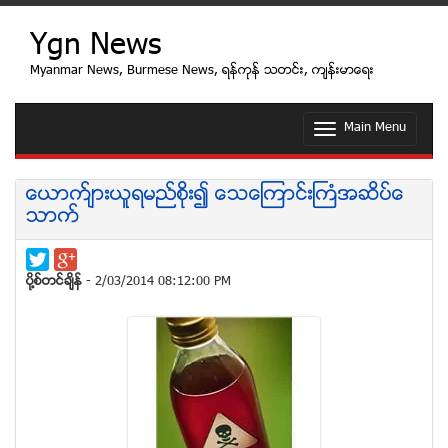
Ygn News
Myanmar News, Burmese News, ရန္ကုန္ သတင္း, က်န္းမာေရး
Main Menu
T
o
g
g
ေယာက္်ားယူရမည္စုိး၍ ေသေၾကာင္းႀကံအဆိပ္ေ
l
သာက္
e
n
a
v
ပုိ႔စ္တင္ခ်ိန္
- 2/03/2014 08:12:00 PM
i
g
a
t
i
o
n