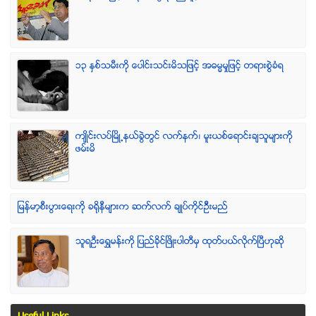
၁၃ ႏွစ္သမီးကို ေပါင္းသင္းမိသျဖင့္ အဓမၼမႈျဖင့္ တရားစြဲခံရ
က်ဳိင္းလပ္ၿမိဳ႕နယ္ခြဲတြင္ လက္နက္၊ မူးယစ္ေရာင္းခ်သူမ်ားကို
ဖမ္းမိ
ျမန္မာ့စီးပြားေရးကို ခရိုနီမ်ားက ဆက္လက္ ခ်ဳပ္ကိုင္ဥိီးမည္
သူရဦးေရႊမန္းကို ျပည္ခိုင္ျဖိဳးပါတီမွ ထုတ္ပယ္လိုက္ျပီဟုဆို