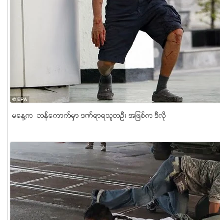
မေန႔က ဘန္ေကာက္မွာ ဒဏ္ရာရသူတဦး အျဖစ္က ဒီလို