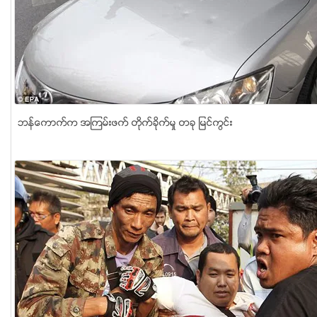
ဘန္ေကာက္က အၾကမ္းဖက္ တုိက္ခိုက္မႈ တခု ျမင္ကြင္း