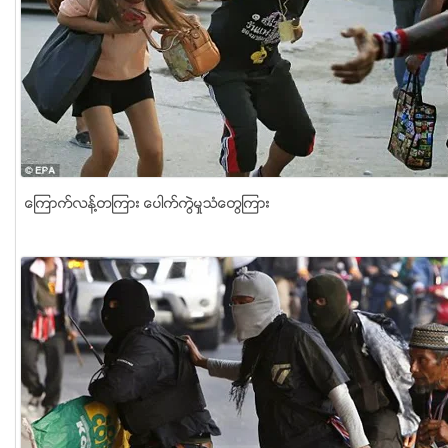
ေၾကာက္လန္႔တၾကား ေပါက္ကြဲမႈသံေတြၾကား