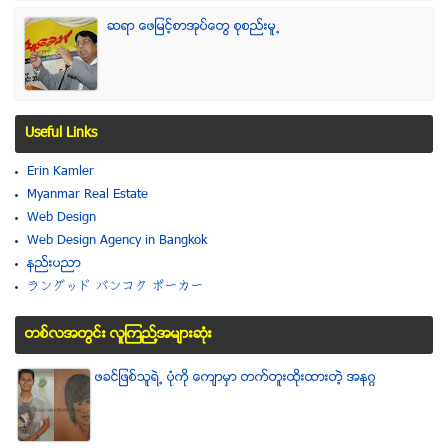
ဆရာ ေဖျမင့္စာအုပ္ေတြ စုစည္းမူ႕
Useful Links
Erin Kamler
Myanmar Real Estate
Web Design
Web Design Agency in Bangkok
နည္းပညာ
ラングッド バンコク ポーカー
တစ္လအတြင္း လူၾကည္႔အမ်ားဆံုး
ဖခင္ျဖစ္သူရဲ႕ ပံုကို ေက်ာမွာ တက္တူးထိုးထားတဲ့ အနဂၢ