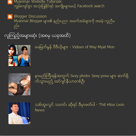
Myanmar Website Tutorials
ထမင္းမခ်က္သည့္ ေယာက်္ားကို မိန္းမျဖစ္သူက ဓါးမျဖင့္...
ကၽြမ္းက်င္စြာ အသုံးျပဳႏုိင္ရင္ အက်ိဳးမ်ားမယ့္ Facebook search
Media 7 မွ ႐ိုက္ကူးမည့္ဇာတ္ကားတြင္ ပအို၀္းတိုင္းရင...
Blogger Discussion
ေယာက္်ားယူရမည္စုိး၍ ေသေၾကာင္းႀကံအဆိပ္ေသာက္
Myanmar Blogger မ်ား၏ နည္းပညာ အခက္အခဲမ်ားကုိ အခမဲ့ ကူညီမ
ည္။
ပါးရိုက္ခံရန္ ဆႏၵျပပြဲျပဳလုပ္
လူၾကည့္အမ်ားဆုံး (အစမွ ယခုအထိ)
အုန္းဖ်န္ ဒုကၡသည္စခန္း မီးေလာင္
သံလြင္ေရကာတာစီမံကိန္းမ်ား ရပ္တန္႔ေရး ဆႏၵေဖာ္ထုတ္မည္
ေမျမတ္မြန္ ဗီဒီယုိမ်ား - Vidoes of May Myat Mon
သကၤန္းကြ်န္းတြင္ ေဒသဖြံ႔ၿဖဳိးေရးရန္ပံုေငြ က်ပ္သိန္...
အႏုပညာ အလုပ္ေတြ ကို သမီးနဲ႔ တစ္ခဏ အစားထိုး ထားတယ္ ...
ဖြဲ႔စည္းပံုုျပင္ေရး သတၱိရွွိၾကဖို႔ လႊတ္ေတာ္အမတ္မ်ာ...
နာမည္ၾကီးရန္အတြက္ Sexy photo၊ Sexy pose မ်ား ဆက္ရို
ဘဝၾကမ္းခဲ့တဲ့ Walt Disney တည္ေထာင္သူ
က္သြားမည္႔ အင္ဂ်င္နီယာတစ္ဦး
မိတ္လိုက္ျပီး အထီးကုိျပန္စားေသာ မုဆုိးမ ပင့္ကူ (vi...
ႏုိင္ငံသားျဖစ္ခြင့္ ဥပေဒကို အေကာင္အထည္ေဖာ္ေပးရန္ စ...
ကယားျပည္နယ္က ထူးဆန္းတဲ့ က်တ္ဂူ
သစ္ထူးလြင္ သတင္း ဆုိရင္ ဒီမွာဖတ္ပါ - Thit Htoo Lwin
ေျခေထာက္ကိုအႏွိပ္ခံျခင္းက ဘာေတြေကာင္းက်ိဳးျပဳႏိုင္သလဲ
News
ဂုဏ္ရည္ေအးေက်ာ္နဲ႔ ကေလး မေမြးႏုိင္တဲ့ ကိုယ္ဝန္သည္ ...
ဆြစ္ဇာလန္မွာ အရိုးျပာကို စိန္အျဖစ္ေျပာင္းလဲေပး
အခ်စ္နဲ႔ Sex ကို မေရာေထြးပါနဲ႔