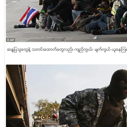
ဆႏၵျပသူေတြနဲ႔ သတင္းေထာက္ေတြလည္း က်ည္ကြယ္၊ မ်က္ကြယ္ ယူေန