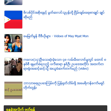
ဖိလစ္ပိုင္အစိုးရႏွင့္ မြတ္ဆလင္သူပုန္တို႔ ၿငိမ္းခ်မ္းေရးစာခ်ဳပ္ ခ်ဳပ္
ဆိုမည္
ေမျမတ္မြန္ ဗီဒီယုိမ်ား - Vidoes of May Myat Mon
ကေလး(၁၃)ဦးေသဆံုးခဲ့ေသာ ၄၈ လမ္းမီးေလာင္မႈတြင္ ေထာင္ ၈
ႏွစ္စီ ခ်မွတ္ခံရသည့္ ဗလီဆရာ ႏွစ္ဦး ဥပေဒအတိုင္း အထက္တ
ရားရံုးအဆင့္ဆင့္သို႔ အယူခံဆက္တက္မည္ (video)
ဘာသာေရးဥပေဒၾကမ္းကို ျပန္ရုတ္သိမ္းဖို႔ အေမရိကန္ေကာ္မရွင္
တိုက္တြန္း
ေန႔စြဲအလိုက္ ဖတ္ရန္