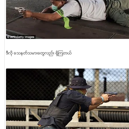
ဒီလို ေသနတ္သမားေတြလည္း ရွိၾကတယ္