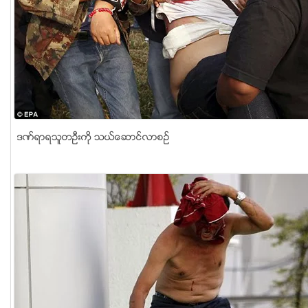
ဒဏ္ရာရသူတဦးကို သယ္ေဆာင္လာစဥ္