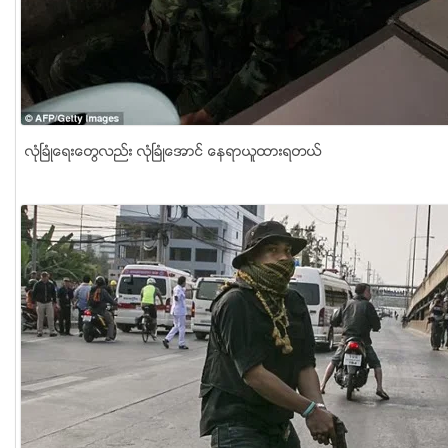
လံုၿခံဳေရးေတြလည္း လံုၿခံဳေအာင္ ေနရာယူထားရတယ္