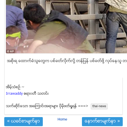
အစုိးရ ေထာက္ခံသူေတြက ပစ္ခတ္လိုက္လို႔ တန္ျပန္ ပစ္ခတ္ဖုိ႔ လုပ္ေနသူ တ
အိမ့္သံစဥ္ ~
Irrawaddy
ဧရာ၀တီ သတင္း
သက္ဆုိင္ေသာ အေၾကာင္းအရာမ်ား ပုိမုိဖတ္ရႈရန္ ===>
thai-news
Home
« ယခင္စာမ်က္ႏွာ
ေနာက္စာမ်က္ႏွာ »