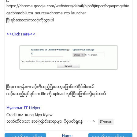
https://chrome.google.com/webstore/detail/hipbfijinpcgfogaopmgehie
gacbhmob?utm_source=chrome-ntp-launcher
ျပီးရင္ေအာက္ကလင့္ကိုသြားပါ
>>Click Here<<
ျပီးခုဏတုန္းကလင့္ကိုထည့္ျပီးေတာ့ေျပာင္းလဲႏိုင္ပါတယ္
လင့္မထည့္ခ်င္ရင္crx file ကို upload လုပ္ျပီးေျပာင္းလိုု႔ရပါတယ္
Myanmar IT Helper
Credit => Aung Myo Kyaw
သက္ဆုိင္ေသာ အေၾကာင္းအရာမ်ား ပုိမုိဖတ္ရႈရန္ ===>
IT-news
Home