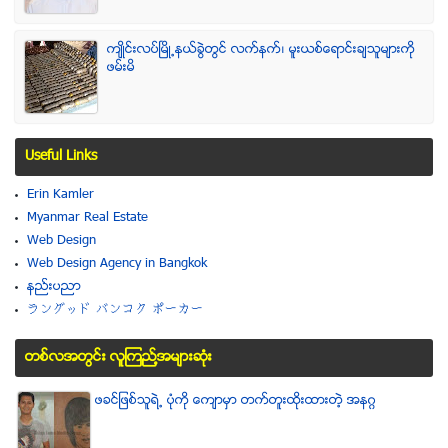
က်ဳိင္းလပ္ၿမိဳ႕နယ္ခြဲတြင္ လက္နက္၊ မူးယစ္ေရာင္းခ်သူမ်ားကို
ဖမ္းမိ
Useful Links
Erin Kamler
Myanmar Real Estate
Web Design
Web Design Agency in Bangkok
နည္းပညာ
ラングッド バンコク ポーカー
တစ္လအတြင္း လူၾကည္႔အမ်ားဆံုး
ဖခင္ျဖစ္သူရဲ႕ ပံုကို ေက်ာမွာ တက္တူးထိုးထားတဲ့ အနဂၢ