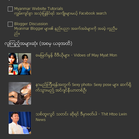
တယ္လီေနာက ၀န္ေဆာင္မႈ ေပးမည့္ မိုဘိုင္းဆင္းမ္ကတ္တြင...
Myanmar Website Tutorials
ထမင္းမခ်က္သည့္ ေယာက်္ားကို မိန္းမျဖစ္သူက ဓါးမျဖင့္...
ကၽြမ္းက်င္စြာ အသုံးျပဳႏုိင္ရင္ အက်ိဳးမ်ားမယ့္ Facebook search
Media 7 မွ ႐ိုက္ကူးမည့္ဇာတ္ကားတြင္ ပအို၀္းတိုင္းရင...
Blogger Discussion
ေယာက္်ားယူရမည္စုိး၍ ေသေၾကာင္းႀကံအဆိပ္ေသာက္
Myanmar Blogger မ်ား၏ နည္းပညာ အခက္အခဲမ်ားကုိ အခမဲ့ ကူညီမ
ည္။
ပါးရိုက္ခံရန္ ဆႏၵျပပြဲျပဳလုပ္
လူၾကည့္အမ်ားဆုံး (အစမွ ယခုအထိ)
အုန္းဖ်န္ ဒုကၡသည္စခန္း မီးေလာင္
သံလြင္ေရကာတာစီမံကိန္းမ်ား ရပ္တန္႔ေရး ဆႏၵေဖာ္ထုတ္မည္
ေမျမတ္မြန္ ဗီဒီယုိမ်ား - Vidoes of May Myat Mon
သကၤန္းကြ်န္းတြင္ ေဒသဖြံ႔ၿဖဳိးေရးရန္ပံုေငြ က်ပ္သိန္...
အႏုပညာ အလုပ္ေတြ ကို သမီးနဲ႔ တစ္ခဏ အစားထိုး ထားတယ္ ...
ဖြဲ႔စည္းပံုုျပင္ေရး သတၱိရွွိၾကဖို႔ လႊတ္ေတာ္အမတ္မ်ာ...
နာမည္ၾကီးရန္အတြက္ Sexy photo၊ Sexy pose မ်ား ဆက္ရို
ဘဝၾကမ္းခဲ့တဲ့ Walt Disney တည္ေထာင္သူ
က္သြားမည္႔ အင္ဂ်င္နီယာတစ္ဦး
မိတ္လိုက္ျပီး အထီးကုိျပန္စားေသာ မုဆုိးမ ပင့္ကူ (vi...
ႏုိင္ငံသားျဖစ္ခြင့္ ဥပေဒကို အေကာင္အထည္ေဖာ္ေပးရန္ စ...
ကယားျပည္နယ္က ထူးဆန္းတဲ့ က်တ္ဂူ
သစ္ထူးလြင္ သတင္း ဆုိရင္ ဒီမွာဖတ္ပါ - Thit Htoo Lwin
ေျခေထာက္ကိုအႏွိပ္ခံျခင္းက ဘာေတြေကာင္းက်ိဳးျပဳႏိုင္သလဲ
News
ဂုဏ္ရည္ေအးေက်ာ္နဲ႔ ကေလး မေမြးႏုိင္တဲ့ ကိုယ္ဝန္သည္ ...
ဆြစ္ဇာလန္မွာ အရိုးျပာကို စိန္အျဖစ္ေျပာင္းလဲေပး