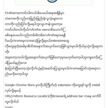
Firefoxကေကာင္းပါတယ္ဒါေပမယ္အခုအခ်ိန္မွာ
chormeကိုလည္းတျဖည္းျဖည္းနဲလူသံုးမ်ားလာ
တာကိုလည္းျငင္းလို႔မရပါဘူးသူဟာနဲသူေတာ့ေ
ကာင္းပါတယ္ကုိယ္ကfirefox userတစ္ေယာက္ျ
ဖစ္ေနေပမယ္လည္းတစ္ခါတစ္ေလfirefoxမွာမရႏို
င္မယ့္chromeမွာသာအသံုျပဳလို႔ရမယ္extensionေတြ
ကိုေတြရတဲ့အခါမွာစိတ္အေႏွာက္အယွက္ေတာ့ျဖစ္သြားမွာပါကိုယ္မွသံုးလုိ႔မရတာ
ကိုး
အခုေတာ့ဘယ္လို႔မွအေႏွာက္အယွက္ျဖစ္ေတာ့မွာမဟုတ္ေတာ့ပါဘူးက်ေတာ့္ေျ
ပာျပမယ္နည္ေလး
နဲေျပာင္းျပီးေတာ့သံုးလိုက္ယံုႏွင့္အဆင္ေျပသြားမွာပါchromeေျပာင္းသံုးစရာလ
ည္းမလိုေတာ့ပါဘူး
Google Chrome Store မွာကိုယ္ၾကိဳက္တဲ့ extension ကိုေတြရင္သူကို install
လုပ္လို႔ရမယ့္
URL(Uniform Resource Locator)ကိုBrowserရဲ့address bar ကေန ေကာ္ပီ
ကူးလိုက္ပါ
ဥပမာ-