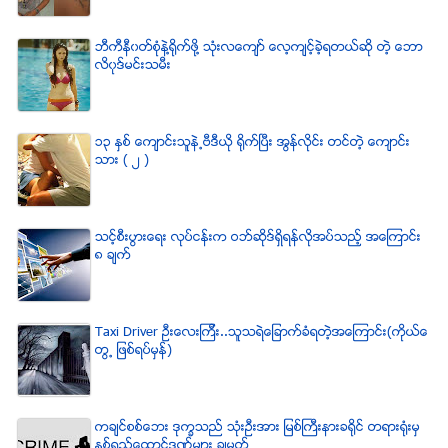
ဘီကီနီ၀တ္စံုနဲ႔႐ုိက္ဖို႔ သံုးလေက်ာ္ ေလ့က်င့္ခဲ့ရတယ္ဆို တဲ့ ေဘာ
လိ၀ုဒ္မင္းသမီး
၁၃ ႏွစ္ ေက်ာင္းသူနဲ႕ဗီဒီယို ရိုက္ျပီး အြန္လိုင္း တင္တဲ့ ေက်ာင္း
သား ( ၂ )
သင့္စီးပြားေရး လုပ္ငန္းက ဝဘ္ဆိုဒ္ရွိရန္လိုအပ္သည့္ အေၾကာင္း
၈ ခ်က္
Taxi Driver ဦးေလးၾကီး..သူသရဲေျခာက္ခံရတဲ့အေၾကာင္း(ကိုယ္ေ
တြ႕ ျဖစ္ရပ္မွန္)
ကခ်င္စစ္ေဘး ဒုကၡသည္ သံုးဦးအား ျမစ္ႀကီးနားခရိုင္ တရားရံုးမွ
ႏွစ္ရွည္ေထာင္ဒဏ္မ်ား ခ်မွတ္