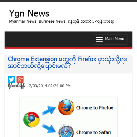
Ygn News
Myanmar News, Burmese News, ရန္ကုန္ သတင္း, က်န္းမာေရး
Main Menu
T
o
g
g
Chrome Extension ေတြကို Firefox မွာသံုးလို႔ရေ
l
အာင္ဘယ္လို႔ေျပာင္းမလဲ?
e
n
a
v
ပုိ႔စ္တင္ခ်ိန္
- 2/03/2014 02:24:00 PM
i
g
a
t
i
o
n