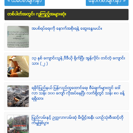
« ယခင္စာမ်က္ႏွာ
ေနာက္စာမ်က္ႏွာ »
တစ္ပါတ္အတြင္း လူၾကည့္အမ်ားဆံုး
အပစ္ရပ္ေရးကို ေနာက္အစိုးရနဲ႔ ေဆြးေႏြးမယ္။
၁၃ ႏွစ္ ေက်ာင္းသူနဲ႕ဗီဒီယို ရိုက္ျပီး အြန္လိုင္း တင္တဲ့ ေက်ာင္း
သား ( ၂ )
ရခုိင္ျပည္နယ္ ျပန္လည္ထူေထာင္ေရး စီမံခ်က္မ်ားတြင္ ေဒၚ
လာ သန္း ၁၀၀ ေက်ာ္ လုိအပ္ေနၿပီး လက္ရွိတြင္ သန္း ၈၀ ခန္႔
ရရွိထား
ျပည္လမ္းႏွင့္ ဥကၠလာလမ္းဆုံ မီးပြိဳင့္အနီး ယာဥ္သုံးစီးဆင့္တို
က္မႈျဖစ္ပြား