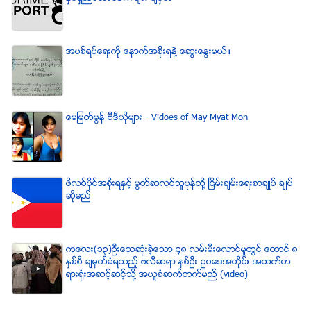
အပစ္ရပ္ေရးကို ေနာက္အစိုးရနဲ႔ ေဆြးေႏြးမယ္။
ေမျမတ္မြန္ ဗီဒီယုိမ်ား - Vidoes of May Myat Mon
ဖိလစ္ပိုင္အစိုးရႏွင့္ မြတ္ဆလင္သူပုန္တို႔ ၿငိမ္းခ်မ္းေရးစာခ်ဳပ္ ခ်ဳပ္
ဆိုမည္
ကေလး(၁၃)ဦးေသဆံုးခဲ့ေသာ ၄၈ လမ္းမီးေလာင္မႈတြင္ ေထာင္ ၈
ႏွစ္စီ ခ်မွတ္ခံရသည့္ ဗလီဆရာ ႏွစ္ဦး ဥပေဒအတိုင္း အထက္တ
ရားရံုးအဆင့္ဆင့္သို႔ အယူခံဆက္တက္မည္ (video)