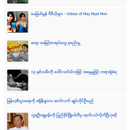
ေမျမတ္မြန္ ဗီဒီယုိမ်ား - Vidoes of May Myat Mon
ဆရာ ေဖျမင့္စာအုပ္ေတြ စုစည္းမူ႕
၁၃ ႏွစ္သမီးကို ေပါင္းသင္းမိသျဖင့္ အဓမၼမႈျဖင့္ တရားစြဲခံရ
ျမန္မာ့စီးပြားေရးကို ခရိုနီမ်ားက ဆက္လက္ ခ်ဳပ္ကိုင္ဥိီးမည္
သူရဦးေရႊမန္းကို ျပည္ခိုင္ျဖိဳးပါတီမွ ထုတ္ပယ္လိုက္ျပီဟုဆို