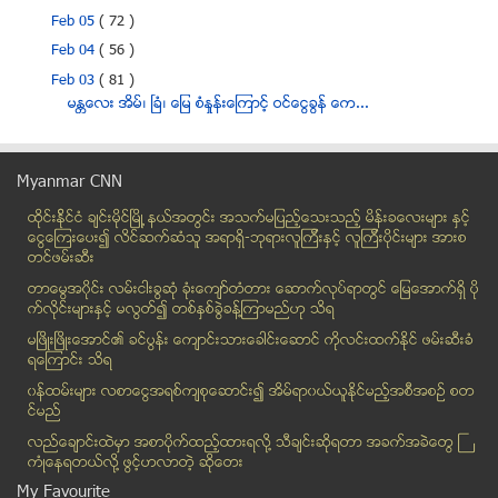
Feb 05
( 72 )
Feb 04
( 56 )
Feb 03
( 81 )
မႏၲေလး အိမ္၊ ၿခံ၊ ေျမ စံႏႈန္းေၾကာင့္ ဝင္ေငြခြန္ ေက...
ေတာင္တ႐ုတ္ ေလေၾကာင္းဇုန္ ထူေထာင္သည္ဆိုေသာ သတင္း တ႐...
သီရိလကၤာ ဒီမိုကေရစီ ၿခိမ္းေျခာက္ခံေနရဟု အေမရိကန္ဆို
Myanmar CNN
မန္းရတနာပုံ ပုဂၢလိက ေလေၾကာင္းလိုင္း ပ်ံသန္း ေျပးဆြ...
ထိုင္းနို္င္ငံ ခ်င္းမိုင္ျမိဳ ့နယ္အတြင္း အသက္မျပည့္ေသးသည့္ မိန္းခေလးမ်ား နွင့္
ရာႏႈန္းျပည့္ ေအာင္ျမင္ျခင္း မရွိသည့္ ထိုင္းေ႐ြးေကာ...
ေငြေၾကးေပး၍ လိင္ဆက္ဆံသူ အရာရွိ-ဘုရားလူၾကီးနွင့္ လူၾကီးပိုင္းမ်ား အားစ
အရြယ္တင္ ႏုပ်ဳိလိုသူတိုင္း ညဘက္လုပ္သင့္သည့္ အသားအေ...
တင္ဖမ္းဆီး
ဆိုေတးပါဝင္သီဆုိသ႐ုပ္ေဆာင္ထားတဲ့ Hello Music Thing...
တာေမြအ၀ိုင္း လမ္းငါးခြဆံု ခံုးေက်ာ္တံတား ေဆာက္လုပ္ရာတြင္ ေျမေအာက္ရွိ ပို
သနပ္ခါးဇာတ္ကားနဲ႔ ပတ္သက္ၿပီး ပရိသတ္ရဲ႕ ေဝဖန္မႈ ကုိ...
က္လိုင္းမ်ားႏွင့္ မလြတ္၍ တစ္ႏွစ္ခြဲခန္႔ၾကာမည္ဟု သိရ
သေဘၤာေပၚတြင္ ဘိလပ္ေျမအိတ္မ်ားၿပိဳက်ပိမိ၍ အလုပ္သမား...
မၿဖိဳးၿဖိဳးေအာင္၏ ခင္ပြန္း ေက်ာင္းသားေခါင္းေဆာင္ ကိုလင္းထက္ႏိုင္ ဖမ္းဆီးခံ
ရေၾကာင္း သိရ
အမည္မသိ ခရီးသည္မွ ခၽြန္ထက္ေသာအရာျဖင့္ထိုးခဲ့၍ ဆိုင...
၀န္ထမ္းမ်ား လစာေငြအရစ္က်စုေဆာင္း၍ အိမ္ရာ၀ယ္ယူႏုိင္မည့္အစီအစဥ္ စတ
ဖုန္းေျပာေနသူထံမွ ဖုန္းကိုလုယူထြက္ေျပးသူအား ဖမ္းဆီ...
င္မည္
တန္ဖိုးနည္းအိမ္ရာ တိုက္ခန္းမ်ားရရွိမည္ဟုေျပာဆိုကာ ...
လည္ေခ်ာင္းထဲမွာ အစာပိုက္ထည့္ထားရလုိ႔ သီခ်င္းဆုိရတာ အခက္အခဲေတြ ႀ
စစ္ေတြတြင္ ျပည္သူ ၃၀၀၀ ခန္႕က White card ကိုင္ေဆာင္...
ကံဳေနရတယ္လို႔ ဖြင့္ဟလာတဲ့ ဆုိေတး
၁၅၀၀ တန္ဖုန္းမ်ား စတင္အသံုးျပဳရန္ ရက္လြန္ခဲ့ပါက ျပ...
My Favourite