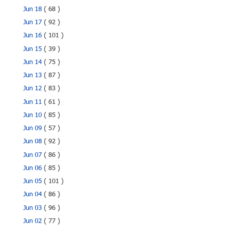
Jun 18
( 68 )
Jun 17
( 92 )
Jun 16
( 101 )
Jun 15
( 39 )
Jun 14
( 75 )
Jun 13
( 87 )
Jun 12
( 83 )
Jun 11
( 61 )
Jun 10
( 85 )
Jun 09
( 57 )
Jun 08
( 92 )
Jun 07
( 86 )
Jun 06
( 85 )
Jun 05
( 101 )
Jun 04
( 86 )
Jun 03
( 96 )
Jun 02
( 77 )