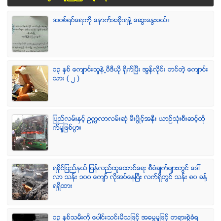
အပစ္ရပ္ေရးကို ေနာက္အစိုးရနဲ႔ ေဆြးေႏြးမယ္။
၁၃ ႏွစ္ ေက်ာင္းသူနဲ႕ဗီဒီယို ရိုက္ျပီး အြန္လိုင္း တင္တဲ့ ေက်ာင္း
သား ( ၂ )
ျပည္လမ္းႏွင့္ ဥကၠလာလမ္းဆုံ မီးပြိဳင့္အနီး ယာဥ္သုံးစီးဆင့္တို
က္မႈျဖစ္ပြား
ရခုိင္ျပည္နယ္ ျပန္လည္ထူေထာင္ေရး စီမံခ်က္မ်ားတြင္ ေဒၚ
လာ သန္း ၁၀၀ ေက်ာ္ လုိအပ္ေနၿပီး လက္ရွိတြင္ သန္း ၈၀ ခန္႔
ရရွိထား
၁၃ ႏွစ္သမီးကို ေပါင္းသင္းမိသျဖင့္ အဓမၼမႈျဖင့္ တရားစြဲခံရ