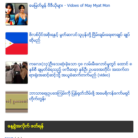
ေမျမတ္မြန္ ဗီဒီယုိမ်ား - Vidoes of May Myat Mon
ဖိလစ္ပိုင္အစိုးရႏွင့္ မြတ္ဆလင္သူပုန္တို႔ ၿငိမ္းခ်မ္းေရးစာခ်ဳပ္ ခ်ဳပ္
ဆိုမည္
ကေလး(၁၃)ဦးေသဆံုးခဲ့ေသာ ၄၈ လမ္းမီးေလာင္မႈတြင္ ေထာင္ ၈
ႏွစ္စီ ခ်မွတ္ခံရသည့္ ဗလီဆရာ ႏွစ္ဦး ဥပေဒအတိုင္း အထက္တ
ရားရံုးအဆင့္ဆင့္သို႔ အယူခံဆက္တက္မည္ (video)
ဘာသာေရးဥပေဒၾကမ္းကို ျပန္ရုတ္သိမ္းဖို႔ အေမရိကန္ေကာ္မရွင္
တိုက္တြန္း
ေန႔စြဲအလိုက္ ဖတ္ရန္