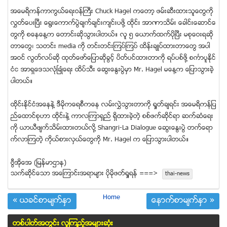
အေမရိကန္ကာကြယ္ေရးဝန္ႀကီး Chuck Hagel ကေတာ့ ဖမ္းဆီးထားသူေတြကို
လႊတ္ေပးၿပီး ေ႐ြးေကာက္ပြဲခ်က္ခ်င္းက်င္းပဖို႔ ထိုင္း အာဏာသိမ္း ေခါင္းေဆာင္ေ
တြကို စေနေန႔က ေတာင္းဆိုသြားပါတယ္။ လူ ၅ ေယာက္ထက္ပိုၿပီး မစုေဝးရဆို
တာေတြ၊ သတင္း media ကို တင္းတင္းၾကပ္ၾကပ္ ထိန္းခ်ဳပ္ထားတာေတြ အပါ
အဝင္ လြတ္လပ္ဆို ထုတ္ေဖာ္ေျပာဆိုခြင့္ ပိတ္ပင္ထားတာကို ရပ္ပစ္ဖို႔ စကၤာပူႏိုင္
ငံင အာရွေဒသလံုၿခဳံေရး ထိပ္သီး ေဆြးေႏြးပြဲမွာ Mr. Hagel မေန႔က ေျပာသြားခဲ့
ပါတယ္။
ထိုင္းႏိုင္ငံအေနနဲ႔ ဒီမိုကေရစီကေန လမ္းလႊဲသြားတာကို ႐ႈတ္ခ်ရင္း အေမရိကန္ျပ
ည္ေထာင္စုဟာ ထိုင္းနဲ႔ ကာလၾကာရွည္ ရွိထားခဲ့တဲ့ စစ္ဖက္ဆိုင္ရာ ဆက္ဆံေရး
ကို ယာယီဖ်က္သိမ္းထားတယ္လို႔ Shangri-La Dialogue ေဆြးေႏြးပြဲ တက္ေရာ
က္လာၾကတဲ့ ကိုယ္စားလွယ္ေတြကို Mr. Hagel က ေျပာသြားပါတယ္။
ဗြီအိုေအ (ျမန္မာဌာန)
သက္ဆုိင္ေသာ အေၾကာင္းအရာမ်ား ပုိမုိဖတ္ရႈရန္ ===>
thai-news
Home
« ယခင္စာမ်က္ႏွာ
ေနာက္စာမ်က္ႏွာ »
တစ္ပါတ္အတြင္း လူၾကည့္အမ်ားဆံုး