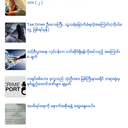
သား ( ၂ )
Taxi Driver ဦးေလးၾကီး..သူသရဲေျခာက္ခံရတဲ့အေၾကာင္း(ကိုယ္ေ
တြ႕ ျဖစ္ရပ္မွန္)
သင့္စီးပြားေရး လုပ္ငန္းက ဝဘ္ဆိုဒ္ရွိရန္လိုအပ္သည့္ အေၾကာင္း
၈ ခ်က္
ကခ်င္စစ္ေဘး ဒုကၡသည္ သံုးဦးအား ျမစ္ႀကီးနားခရိုင္ တရားရံုးမွ
ႏွစ္ရွည္ေထာင္ဒဏ္မ်ား ခ်မွတ္
အပစ္ရပ္ေရးကို ေနာက္အစိုးရနဲ႔ ေဆြးေႏြးမယ္။