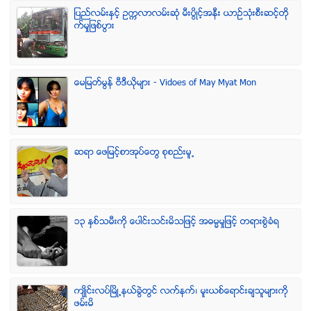
ျပည္လမ္းႏွင့္ ဥကၠလာလမ္းဆုံ မီးပြိဳင့္အနီး ယာဥ္သုံးစီးဆင့္တို
က္မႈျဖစ္ပြား
ေမျမတ္မြန္ ဗီဒီယုိမ်ား - Vidoes of May Myat Mon
ဆရာ ေဖျမင့္စာအုပ္ေတြ စုစည္းမူ႕
၁၃ ႏွစ္သမီးကို ေပါင္းသင္းမိသျဖင့္ အဓမၼမႈျဖင့္ တရားစြဲခံရ
က်ဳိင္းလပ္ၿမိဳ႕နယ္ခြဲတြင္ လက္နက္၊ မူးယစ္ေရာင္းခ်သူမ်ားကို
ဖမ္းမိ