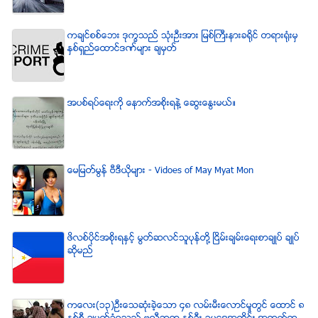
ကခ်င္စစ္ေဘး ဒုကၡသည္ သံုးဦးအား ျမစ္ႀကီးနားခရိုင္ တရားရံုးမွ
ႏွစ္ရွည္ေထာင္ဒဏ္မ်ား ခ်မွတ္
အပစ္ရပ္ေရးကို ေနာက္အစိုးရနဲ႔ ေဆြးေႏြးမယ္။
ေမျမတ္မြန္ ဗီဒီယုိမ်ား - Vidoes of May Myat Mon
ဖိလစ္ပိုင္အစိုးရႏွင့္ မြတ္ဆလင္သူပုန္တို႔ ၿငိမ္းခ်မ္းေရးစာခ်ဳပ္ ခ်ဳပ္
ဆိုမည္
ကေလး(၁၃)ဦးေသဆံုးခဲ့ေသာ ၄၈ လမ္းမီးေလာင္မႈတြင္ ေထာင္ ၈