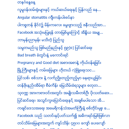
တနဂၤေႏြေန႔
လူမႈဝန္ထမ္း႐ံုးမ်ားႏွင့္ ကယ္ဆယ္ေရးႏွင့္ ျပန္လည္ ေန...
Angular stomatitis က်ီးကန္းပါးစပ္နာ
ပါကစၥတန္ ႏုိင္ငံ၌ မိန္းကေလး ေမြးဖြားသည့္ ဇနီးသည္အာ...
Facebook အသံုးမျပဳရန္ တားျမစ္မႈေၾကာင့္ အိႏၵိယ အမ်ဳ...
ဘာမွန္းညာမွန္း မသိတဲ့ ျပည္သူ
သမၼတမည္သူ ျဖစ္မည္နည္းႏွင့္ ၅၉(စ) ျပင္ဆင္ေရး
Bad breath ခံတြင္းနံ႔ မေကာင္းရင္
Pregnancy and Good diet အစားအစာနဲ႔ ကိုယ္ဝန္ရျခင္း
ၿမိဳ႕ႀကီးမ်ားႏွင့္ ကမ္းေျခမ်ား ဟိုတယ္ လုံၿခံဳေရးသင...
ျပင္သစ္၊ စစ္သား နဲ႔ လက္ညိွဳးတည့္တည့္မွာ ေနရာယူျခင္း
တန္ဖိုးနည္းအိမ္ရာ စီမံကိန္း ေျမသိမ္းခံရသူမ်ား စတုတ...
သုဝဏၰ အားကစားဝင္းအတြင္း အမ်ဳိးသမီးတစ္ဦး ပိုးသတ္ေဆး...
ျပင္ဆင္ေရး၊ အသြင္ကူးေျပာင္းေရးႏွင္႔ အခ်စ္မပါေသာ အိ...
ကခ်င္ေဒသအေရး အေမရိကန္သံအမတ္ႀကီးနဲ႔ စစ္တုိင္းမွဴး ေ...
Facebook သည္ သတင္းႏွင့္ပတ္သက္၍ အဓိကရင္းျမစ္ျဖစ္လာ
တပ္သိမ္းေျမမ်ားအတြက္ က်ပ္သိန္း ၄၅၀၀ ေက်ာ္ ေပးေလ်ာ္