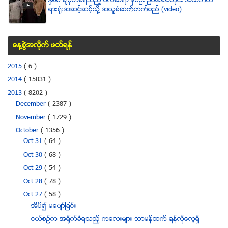
ႏွစ္စီ ခ်မွတ္ခံရသည့္ ဗလီဆရာ ႏွစ္ဦး ဥပေဒအတိုင္း အထက္တ
ရားရံုးအဆင့္ဆင့္သို႔ အယူခံဆက္တက္မည္ (video)
ေန႔စြဲအလိုက္ ဖတ္ရန္
2015
( 6 )
2014
( 15031 )
2013
( 8202 )
December
( 2387 )
November
( 1729 )
October
( 1356 )
Oct 31
( 64 )
Oct 30
( 68 )
Oct 29
( 54 )
Oct 28
( 78 )
Oct 27
( 58 )
အိပ္၍ မေပ်ာ္ျခင္း
ငယ္စဥ္က အရိုက္ခံရသည့္ ကေလးမ်ား သာမန္ထက္ ရန္လိုေလ့ရွိ