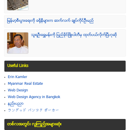
ျမန္မာ့စီးပြားေရးကို ခရိုနီမ်ားက ဆက္လက္ ခ်ဳပ္ကိုင္ဥိီးမည္
သူရဦးေရႊမန္းကို ျပည္ခိုင္ျဖိဳးပါတီမွ ထုတ္ပယ္လိုက္ျပီဟုဆို
Useful Links
Erin Kamler
Myanmar Real Estate
Web Design
Web Design Agency in Bangkok
နည္းပညာ
ラングッド バンコク ポーカー
တစ္လအတြင္း လူၾကည္႔အမ်ားဆံုး