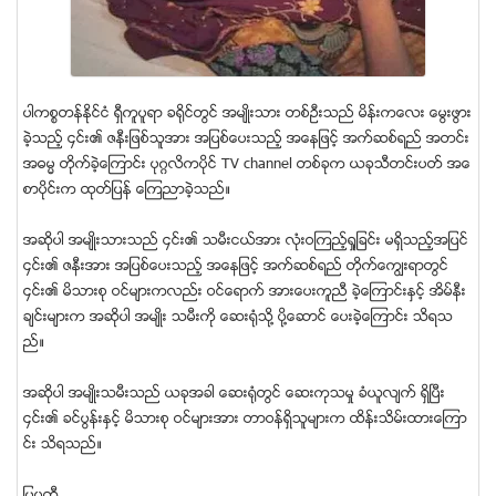
ပါကစၥတန္ႏုိင္ငံ ရွီကူပူရာ ခ႐ိုင္တြင္ အမ်ဳိးသား တစ္ဦးသည္ မိန္းကေလး ေမြးဖြား
ခဲ့သည့္ ၄င္း၏ ဇနီးျဖစ္သူအား အျပစ္ေပးသည့္ အေနျဖင့္ အက္ဆစ္ရည္ အတင္း
အဓမၼ တုိက္ခဲ့ေၾကာင္း ပုဂၢလိကပုိင္ TV channel တစ္ခုက ယခုသီတင္းပတ္ အေ
စာပိုင္းက ထုတ္ျပန္ ေၾကညာခဲ့သည္။
အဆုိပါ အမ်ဳိးသားသည္ ၄င္း၏ သမီးငယ္အား လံုးဝၾကည့္႐ႈျခင္း မရွိသည့္အျပင္
၄င္း၏ ဇနီးအား အျပစ္ေပးသည့္ အေနျဖင့္ အက္ဆစ္ရည္ တုိက္ေကြၽးရာတြင္
၄င္း၏ မိသားစု ဝင္မ်ားကလည္း ဝင္ေရာက္ အားေပးကူညီ ခဲ့ေၾကာင္းႏွင့္ အိမ္နီး
ခ်င္းမ်ားက အဆုိပါ အမ်ဳိး သမီးကုိ ေဆး႐ံုသုိ႔ ပုိ႔ေဆာင္ ေပးခဲ့ေၾကာင္း သိရသ
ည္။
အဆုိပါ အမ်ဳိးသမီးသည္ ယခုအခါ ေဆး႐ံုတြင္ ေဆးကုသမႈ ခံယူလ်က္ ရွိၿပီး
၄င္း၏ ခင္ပြန္းႏွင့္ မိသားစု ဝင္မ်ားအား တာဝန္ရွိသူမ်ားက ထိန္းသိမ္းထားေၾကာ
င္း သိရသည္။