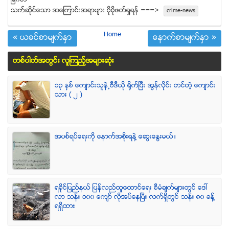
ျမ၀တီ
သက္ဆုိင္ေသာ အေၾကာင္းအရာမ်ား ပုိမုိဖတ္ရႈရန္ ===>
crime-news
Home
« ယခင္စာမ်က္ႏွာ
ေနာက္စာမ်က္ႏွာ »
တစ္ပါတ္အတြင္း လူၾကည့္အမ်ားဆံုး
၁၃ ႏွစ္ ေက်ာင္းသူနဲ႕ဗီဒီယို ရိုက္ျပီး အြန္လိုင္း တင္တဲ့ ေက်ာင္း
သား ( ၂ )
အပစ္ရပ္ေရးကို ေနာက္အစိုးရနဲ႔ ေဆြးေႏြးမယ္။
ရခုိင္ျပည္နယ္ ျပန္လည္ထူေထာင္ေရး စီမံခ်က္မ်ားတြင္ ေဒၚ
လာ သန္း ၁၀၀ ေက်ာ္ လုိအပ္ေနၿပီး လက္ရွိတြင္ သန္း ၈၀ ခန္႔
ရရွိထား