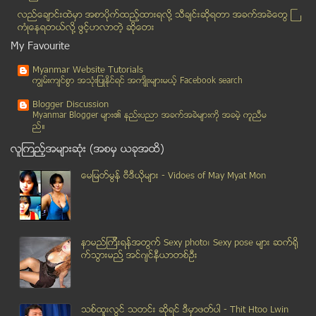
ပင္လယ္ထြက္ေပါက္မွ ေမွာင္ခို တင္ပို႔မႈမ်ားေၾကာင့္ က...
လည္ေခ်ာင္းထဲမွာ အစာပိုက္ထည့္ထားရလုိ႔ သီခ်င္းဆုိရတာ အခက္အခဲေတြ ႀ
ပုလဲ-ဂန္႔ေဂါလမ္းပိုင္းရွိ ပံုေတာင္ေတာင္တန္း နတ္ထိပ...
ကံဳေနရတယ္လို႔ ဖြင့္ဟလာတဲ့ ဆုိေတး
လက္ပံေတာင္းေတာင္အနီး ေလ်ာ္ေၾကးမယူထားသည့္ စိုက္ခင္း...
My Favourite
ရန္ကုန္ အျပည္ျပည္ဆုိင္ရာ ေလဆိပ္တြင္ တရားမ၀င္ ကုန္သ...
Myanmar Website Tutorials
ျမန္မာ့ စေတာ့အိတ္ခ်ိန္း ေစ်းကြက္ေဖာ္ေဆာင္ရာတြင္ ျပ...
ကၽြမ္းက်င္စြာ အသုံးျပဳႏုိင္ရင္ အက်ိဳးမ်ားမယ့္ Facebook search
ျပည္သူေတြျမတ္ႏိုးဂုဏ္ယူရတဲ့စစ္တပ္ ျဖစ္ဖို႔ေဒၚစုလိုလား
Blogger Discussion
ရခုိင္ျပည္နယ္ ျပန္လည္ထူေထာင္ေရး စီမံခ်က္မ်ားတြင္ ေ...
Myanmar Blogger မ်ား၏ နည္းပညာ အခက္အခဲမ်ားကုိ အခမဲ့ ကူညီမ
ည္။
ၿမိဳ႕ရြာႏွင့္အုိးအိမ္ ဖြံ႕ၿဖိဳးေရး ဦးစီးဌာနမွ ညႊန္...
လူၾကည့္အမ်ားဆုံး (အစမွ ယခုအထိ)
ရန္ကုန္တကၠသိုလ္ မြမ္းမံေရး ေဒၚစုေဆြးေႏြး
႐ႈပ္ေထြးမႈမ်ားျဖစ္ေပၚခ့ဲေသာ သူရိယအလင္းဂ်ာနယ္ရပ္ဆို...
ေမျမတ္မြန္ ဗီဒီယုိမ်ား - Vidoes of May Myat Mon
ယခုႏွစ္အတြင္း ဒလၿမိဳ႕၏ အိမ္ျခံေျမေစ်းကြက္ အေျခအေနအ...
ျမန္မာ့တပ္မေတာ္ကို စစ္ေရးေလ့က်င့္ေပးေနျခင္း မဟုတ္ဟ...
ထား၀ယ္ေလဆိပ္တြင္ စက္ခြၽတ္ယြင္းမႈေၾကာင့္ ရပ္နားထားခ...
နာမည္ၾကီးရန္အတြက္ Sexy photo၊ Sexy pose မ်ား ဆက္ရို
သန္းေခါင္စာရင္း ေကာက္ယူရန္ ေနာ္ေဝႏွင့္ ဥေရာပႏိုင္င...
က္သြားမည္႔ အင္ဂ်င္နီယာတစ္ဦး
လိႈင္သာယာၿမိဳ႕နယ္ကိတ္မုန္႔စက္ရံုတြင္ ယေန႔ နံနက္ ဘ...
ၿငိမ္းခ်မ္းေရး ေဆြးေႏြးပြဲအၿပီး တိုက္ပြဲမ်ားေၾကာင့...
ေနျပည္ေတာ္၊ သီရိရတနာအဆင့္ျမင့္ေစ်းအတြင္းရွိ ဧရာ၀တီ...
သစ္ထူးလြင္ သတင္း ဆုိရင္ ဒီမွာဖတ္ပါ - Thit Htoo Lwin