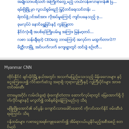
အမ်ိဳးသားပရိသတ္ အႀကိဳက္ေတြ႕မည့္ ဟယ္လန္ဖလာနာဂန္၏ ျပ...
ရမ္းၿဗဲၿမိဳ႕မွာ လူငယ္စြမ္းရည္ ျမွင့္တင္ေရးသင္တန္း ...
ရဲတပ္ဖြဲ႕၀င္အင္အား လိုအပ္မႈေၾကာင့္ က်င္းပေနသည့္ ဒု...
ခုမလုပ္ပဲ ေနာင္ေရႊ႔ျခင္းႏွင့္ ကြန္ျပဴတာ
ႏိုင္ငံလုံးခ်ီ အပစ္ရပ္ႀကိဳးပမ္းမႈ အၾကား ျမန္မာ့တပ္...
လစာ သန္းခ်ီရတဲ့ CEOေတြ ဘာေၾကာင့္ အလုပ္က မထြက္တာလဲ??
မိတီၳလာၿမိဳ႕ အင္းပက္လက္ ေက်းရြာတြင္ ထင္းခြဲ စဥ္းတီ...
သူရိယေနဝန္းဂ်ာနယ္ စတင္ထုတ္ေဝ
သူရိယအလင္းဂ်ာနယ္ CEO မိုးဟိန္းႏွင့္ အင္တာဗ်ဳး အဆက္
Myanmar CNN
Eleven ရဲ႕ ေဝဖန္ခ်က္ေဆာင္းပါးကုိ ဦးရဲထြဋ္ တုံ႔ျပန္
ထိုင္းနို္င္ငံ ခ်င္းမိုင္ျမိဳ ့နယ္အတြင္း အသက္မျပည့္ေသးသည့္ မိန္းခေလးမ်ား နွင့္
ဘယ္လိုဆုေတာင္းၾကမလဲ (ဗုဒၶဘာသာဝင္ႏွင့္ ဆုေတာင္းျခင္...
ေငြေၾကးေပး၍ လိင္ဆက္ဆံသူ အရာရွိ-ဘုရားလူၾကီးနွင့္ လူၾကီးပိုင္းမ်ား အားစ
အမ်ဳိးသမီး နဲ႔ စစ္ေရး
တင္ဖမ္းဆီး
ဘုရင့္ေနာင္ပြဲ႐ံု ေရႊ႕ေျပာင္းမည္ ဆိုသည့္သတင္း မဟုတ...
တာေမြအ၀ိုင္း လမ္းငါးခြဆံု ခံုးေက်ာ္တံတား ေဆာက္လုပ္ရာတြင္ ေျမေအာက္ရွိ ပို
အာဆင္နယ္၊ လီဗာပူးလ္၊ မန္ယူ အသင္းႀကီးမ်ားအားလံုး အႏ...
က္လိုင္းမ်ားႏွင့္ မလြတ္၍ တစ္ႏွစ္ခြဲခန္႔ၾကာမည္ဟု သိရ
ကရင္အမ်ိဳးသား စည္းလံုးေရးႏွင့္ ျငိမ္းခ်မ္းေရးဆိုင္...
မၿဖိဳးၿဖိဳးေအာင္၏ ခင္ပြန္း ေက်ာင္းသားေခါင္းေဆာင္ ကိုလင္းထက္ႏိုင္ ဖမ္းဆီးခံ
ရေၾကာင္း သိရ
သာေကတပင္မဓာတ္အားခြဲ႐ံုရွိ ဓာတ္အားလိုင္းႀကိဳးအခ်ဳိ႕...
၀န္ထမ္းမ်ား လစာေငြအရစ္က်စုေဆာင္း၍ အိမ္ရာ၀ယ္ယူႏုိင္မည့္အစီအစဥ္ စတ
လက္ရွိအခ်ိန္သည္ ပညာေရးစနစ္ကုိ စမ္းသပ္ရမည့္အခ်ိန္ မ...
င္မည္