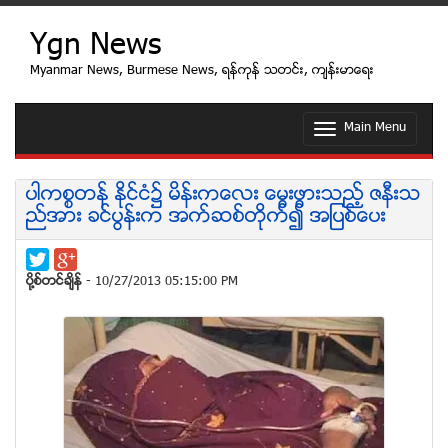
Ygn News
Myanmar News, Burmese News, ရန္ကုန္ သတင္း, က်န္းမာေရး
Main Menu
T
o
g
g
ပါကစၥတန္ ႏုိင္ငံ၌ မိန္းကေလး ေမြးဖြားသည့္ ဇနီးသ
l
ည္အား ခင္ပြန္းက အက္ဆစ္တုိက္၍ အျပစ္ေပး
e
n
a
v
ပုိ႔စ္တင္ခ်ိန္
- 10/27/2013 05:15:00 PM
i
g
a
t
i
o
n