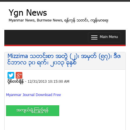
Ygn News
Myanmar News, Burmese News, ရန္ကုန္ သတင္း, က်န္းမာေရး
Main Menu
T
o
g
g
Mizzima သတင္းစာ အတြဲ (၂)၊ အမွတ္ (၅၇)၊ ဒီဇ
l
င္ဘာလ ၃၀ ရက္၊ ၂၀၁၃ ခုႏွစ္
e
n
a
v
ပုိ႔စ္တင္ခ်ိန္
- 12/31/2013 10:15:00 AM
i
g
Myanmar Journal Download Free
a
t
i
အက်ယ္ခ်ဲ႕ၾကည့္ရန္
o
n