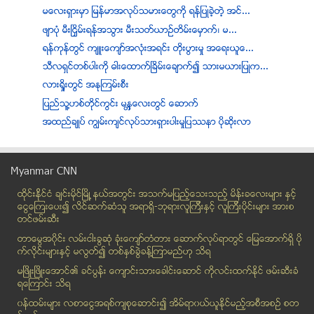
မေလးရွားမွာ ျမန္မာအလုပ္သမားေတြကို ရန္ျပဳခဲ့တဲ့ အင္...
ဖ်ာပံု မီးၿငႇိမ္းရန္အသြား မီးသတ္ယာဥ္တိမ္းေမွာက္၊ မ...
ရန္ကုန္တြင္ က်ဴးေက်ာ္အလုံးအရင္း တုိးပြားမႈ အေရးယူေ...
သီလရွင္တစ္ပါးကို ဓါးေထာက္ၿခိမ္းေခ်ာက္၍ သားမယားျပဳက...
လားရွိုးတြင္ အနုျကမ္းစီး
ျပည္သူ့ဟစ္တိုင္ကြင္း မနၱေလးတြင္ ေဆာက္
အထည္ခ်ဳပ္ ကၽြမ္းက်င္လုပ္သားရွားပါးမႈျပႆနာ ပိုဆိုးလာ
ရွစ္တန္းေက်ာင္းသူတစ္ဦး ဆြဲႀကိဳးခ်၍ အဆံုးစီရင္
ဘန္ေကာက္မွာ ရဲေတြ ဆနၵျပ
Myanmar CNN
ေပါင္၌မီးေလာင္၊ အိမ္၁၁လံုးျပာက်
ထိုင္းနို္င္ငံ ခ်င္းမိုင္ျမိဳ ့နယ္အတြင္း အသက္မျပည့္ေသးသည့္ မိန္းခေလးမ်ား နွင့္
ကမာရြတ္ၿမိဳ႕နယ္ တြင္ ကိုရင္ေလး(၁)ပါး ရထားႀကိတ္ခံရ
ေငြေၾကးေပး၍ လိင္ဆက္ဆံသူ အရာရွိ-ဘုရားလူၾကီးနွင့္ လူၾကီးပိုင္းမ်ား အားစ
လပြတၲာၿမိဳ႔နယ္ ကန္ဘက္ေက်းရြာ အိမ္ေျခ ၃ဝဝေက်ာ္ မီးေ...
တင္ဖမ္းဆီး
ေနထုိင္မႈအခက္အခဲမ်ားထဲကၿမိဳ႕ေတာ္
တာေမြအ၀ိုင္း လမ္းငါးခြဆံု ခံုးေက်ာ္တံတား ေဆာက္လုပ္ရာတြင္ ေျမေအာက္ရွိ ပို
ေျမပုံျမိဳ႕နယ္ ဒုကၡသည္စခန္း အေျခအေန ႏုိင္ငံတကာ စို...
က္လိုင္းမ်ားႏွင့္ မလြတ္၍ တစ္ႏွစ္ခြဲခန္႔ၾကာမည္ဟု သိရ
လူမဲ့ ေလယာဉ္ကို အရပ္သား သံုးခြင့္ ေပးေတာ့မယ္
မၿဖိဳးၿဖိဳးေအာင္၏ ခင္ပြန္း ေက်ာင္းသားေခါင္းေဆာင္ ကိုလင္းထက္ႏိုင္ ဖမ္းဆီးခံ
ရေၾကာင္း သိရ
ေဒၚေအာင္ဆန္းစုၾကည္ သမၼတျဖစ္ျဖစ္ မျဖစ္ျဖစ္ NLD ပါတီ...
၀န္ထမ္းမ်ား လစာေငြအရစ္က်စုေဆာင္း၍ အိမ္ရာ၀ယ္ယူႏုိင္မည့္အစီအစဥ္ စတ
၂၀၁၅ ေရြးေကာက္ပြဲတြင္ အတိုက္အခံပါတီကသာ အနိုင္ရဦးမည...