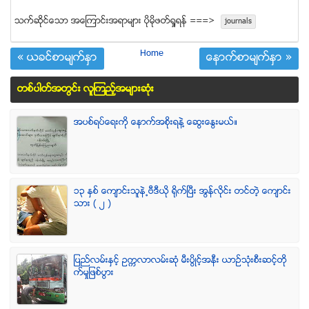
သက္ဆုိင္ေသာ အေၾကာင္းအရာမ်ား ပုိမုိဖတ္ရႈရန္ ===>
journals
Home
« ယခင္စာမ်က္ႏွာ
ေနာက္စာမ်က္ႏွာ »
တစ္ပါတ္အတြင္း လူၾကည့္အမ်ားဆံုး
အပစ္ရပ္ေရးကို ေနာက္အစိုးရနဲ႔ ေဆြးေႏြးမယ္။
၁၃ ႏွစ္ ေက်ာင္းသူနဲ႕ဗီဒီယို ရိုက္ျပီး အြန္လိုင္း တင္တဲ့ ေက်ာင္း
သား ( ၂ )
ျပည္လမ္းႏွင့္ ဥကၠလာလမ္းဆုံ မီးပြိဳင့္အနီး ယာဥ္သုံးစီးဆင့္တို
က္မႈျဖစ္ပြား