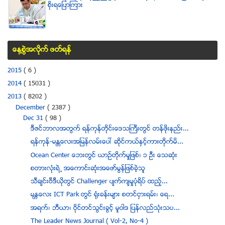
စုိးရေျပာၾကား
ေန႔စြဲအလိုက္ ဖတ္ရန္
2015
( 6 )
2014
( 15031 )
2013
( 8202 )
December
( 2387 )
Dec 31
( 98 )
ဒီဇင္ဘာလအတြက္ ရန္ကုန္တိုင္းေဒသႀကီးတြင္ တန္ဖိုးနည္း...
ရန္ကုန္-မႏၲေလးအျမန္လမ္းေပၚ ဆိုင္ကယ္ႏွင့္ကားတိုက္မိ...
Ocean Center ေဘးတြင္ ယာဥ္တုိက္မႈျဖစ္၊ ၁ ဦး ေသဆုံး
စတားလံုးရဲ ႔ အေကာင္းဆံုးအေဖာ္မြန္ျဖစ္ခဲ့သူ
သီခ်င္းဗီဒီယိုတြင္ Challenger ပ်က္က်မႈပံုရိပ္ ထည့္...
မႏၱေလး ICT Park တြင္ ႐ံုးခန္းမ်ား စတင္ငွားရမ္း၊ ေရ...
အရက္၊ ဘီယာ၊ ဝိုင္တင္သြင္းခြင့္ မူဝါဒ ျပန္လည္သုံးသပ...
The Leader News Journal ( Vol-2, No-4 )