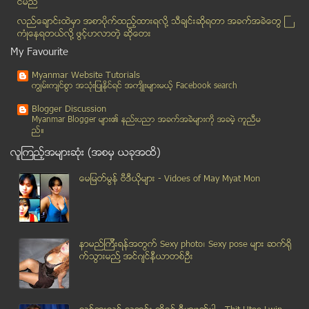
င္မည္
ေဒၚေအာင္ဆန္းစုၾကည္ သမၼတျဖစ္ခြင့္ ပုဒ္မ ၅၉ (စ) ျပင္...
လည္ေခ်ာင္းထဲမွာ အစာပိုက္ထည့္ထားရလုိ႔ သီခ်င္းဆုိရတာ အခက္အခဲေတြ ႀ
ပုဒ္မ(၁၈)ကို ပယ္ဖ်က္မည္
ကံဳေနရတယ္လို႔ ဖြင့္ဟလာတဲ့ ဆုိေတး
ထား၀ယ္အထူး စီးပြားေရး ဇုန္လုပ္ငန္း အားလံုး တစ္ၿပိဳ...
My Favourite
ေတာင္ငူၿမိိဳ႕ အမွတ္(၆)ေက်ာင္း ေဘာလုံးကြင္း အတြင္း ...
Myanmar Website Tutorials
ဘာအံ ၿငိမ္းခ်မ္းေရး ေဆြးေႏြးပြဲမွ အပစ္ရပ္ မူၾကမ္းသ...
ကၽြမ္းက်င္စြာ အသုံးျပဳႏုိင္ရင္ အက်ိဳးမ်ားမယ့္ Facebook search
ျပည္ခုိင္ၿဖိဳးပါတီကလည္း ၂ဝဝ၈ ဖြဲ႔စည္းပံုျပင္ေရး ဆံ...
Blogger Discussion
ကမၻာ့ေရပန္းအစားဆံုး အေပ်ာ္စီးသေဘာၤျဖင့္လည္ပတ္ခ်င္စ...
Myanmar Blogger မ်ား၏ နည္းပညာ အခက္အခဲမ်ားကုိ အခမဲ့ ကူညီမ
ည္။
ျမန္မာႏုိင္ငံတြင္ ပိုလီယိုကင္းစင္ေၾကာင္း ေရွ႕ႏွစ္ေ...
လူၾကည့္အမ်ားဆုံး (အစမွ ယခုအထိ)
တပ္မေတာ္ကို ျပန္လည္ အဖတ္ဆယ္ပါ
မိေက်ာင္းကန္ဆႏၵျပသူမ်ားႏွင့္ ခုိင္းေစသူအဖြဲ႕ၾကား ေ...
ေမျမတ္မြန္ ဗီဒီယုိမ်ား - Vidoes of May Myat Mon
မေလးရွားမွာ ျမန္မာ အမ်ိဳးသမီး ၂ ဦး အသတ္ခံရ
မေလးရွားတြင္ ျမန္မာအလုပ္သမား ၂ ဦး အသတ္ခံရ
ႏွစ္သစ္ကူးေန႔တြင္ ရန္ကုန္ၿမိဳ႕ရွိ ႏုိက္ကလပ္မ်ားႏွင...
နာမည္ၾကီးရန္အတြက္ Sexy photo၊ Sexy pose မ်ား ဆက္ရို
မူးယစ္ေဆး၀ါး အၿပီးသတ္ေခ်မႈန္းေရးအခ်ိန္ကို ေနာက္ဆုတ...
က္သြားမည္႔ အင္ဂ်င္နီယာတစ္ဦး
ဒိန္းမတ္ႏိုင္ငံတြင္ ေက်ာင္းတက္ပါက ပိုက္ဆံရ
လိုင္စင္မဲ့ ဆိုင္ကယ္မ်ားအား စစ္ေဆးဖမ္းဆီးေနသည့္ ရဲ...
ေဒၚေအာင္ဆန္းစုၾကည္အပါအ၀င္ ေလးပြင့္ဆိုင္ေတြ႕ဆံုျခင္...