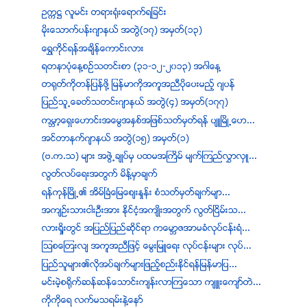
ဥကၠ႒ လူမင္း တရားရံုးေရာက္ရျခင္း
မုိးေသာက္ပန္းဂ်ာနယ္ အတြဲ(၁၇) အမွတ္(၁၃)
ေရႊကုိင္ရန္အခ်ိန္ေကာင္းလား
ရတနာပံုေန႔စဥ္သတင္းစာ (၃၁-၁၂-၂၀၁၃) အဂၤါေန႔
တ႐ုတ္ကိုတန္ျပန္ဖို႔ ျမန္မာကိုအကူအညီပိုေပးမည့္ ဂ်ပန္
ျပည္သူ႕ေခတ္သတင္းဂ်ာနယ္ အတြဲ(၄) အမွတ္(၁၇၇)
ကမၻာ့ေရွးေဟာင္းအေမြအႏွစ္အျဖစ္သတ္မွတ္ရန္ ပ်ဴၿမိဳ႕ေဟ...
အင္တာနက္ဂ်ာနယ္ အတြဲ(၁၅) အမွတ္(၁)
(ဗ.က.သ) မ်ား အဖြဲ႕ခ်ဳပ္မွ ပထမအႀကိမ္ မ်က္ၾကည္လႊာလွဴ...
လြတ္လပ္ေရးအတြက္ မိန္႔မွာခ်က္
ရန္ကုန္ၿမိဳ႕၏ အိမ္ၿခံေျမေစ်းႏႈန္း စံသတ္မွတ္ခ်က္မ်ာ...
အက်ဥ္းသားငါးဦးအား ႏုိင္ငံ့အက်ဳိးအတြက္ လြတ္ၿငိမ္းသ...
လားရႈိးတြင္ အျပည္ျပည္ဆိုင္ရာ ကေမာၻဇအာမခံလုပ္ငန္းရံ...
ၾသစေၾတးလ် အကူအညီျဖင့္ ေမြးျမဴေရး လုပ္ငန္းမ်ား လုပ္...
ျပည္သူမ်ား၏လုိအပ္ခ်က္မ်ားျဖည့္စည္းႏိုင္ရန္ျမန္မာျပ...
မင္းမဲ့စရိုက္ဆန္ဆန္ေသာင္းက်န္းလာၾကေသာ က်ဳဴးေက်ာ္တဲ...
ကုိကုိေရ လက္မသရမ္းနဲ႔ေနာ္