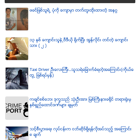
ဖခင္ျဖစ္သူရဲ႕ ပံုကို ေက်ာမွာ တက္တူးထိုးထားတဲ့ အနဂၢ
၁၃ ႏွစ္ ေက်ာင္းသူနဲ႕ဗီဒီယို ရိုက္ျပီး အြန္လိုင္း တင္တဲ့ ေက်ာင္း
သား ( ၂ )
Taxi Driver ဦးေလးၾကီး..သူသရဲေျခာက္ခံရတဲ့အေၾကာင္း(ကိုယ္ေ
တြ႕ ျဖစ္ရပ္မွန္)
ကခ်င္စစ္ေဘး ဒုကၡသည္ သံုးဦးအား ျမစ္ႀကီးနားခရိုင္ တရားရံုးမွ
ႏွစ္ရွည္ေထာင္ဒဏ္မ်ား ခ်မွတ္
သင့္စီးပြားေရး လုပ္ငန္းက ဝဘ္ဆိုဒ္ရွိရန္လိုအပ္သည့္ အေၾကာင္း
၈ ခ်က္