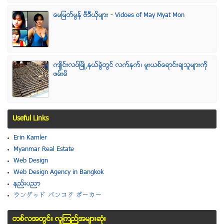
ေမျမတ္မြန္ ဗီဒီယုိမ်ား - Vidoes of May Myat Mon
က်ဳိင္းလပ္ၿမိဳ႕နယ္ခြဲတြင္ လက္နက္၊ မူးယစ္ေရာင္းခ်သူမ်ားကို
ဖမ္းမိ
Useful Links
Erin Kamler
Myanmar Real Estate
Web Design
Web Design Agency in Bangkok
နည္းပညာ
ラングッド バンコク ポーカー
တစ္လအတြင္း လူၾကည္႔အမ်ားဆံုး