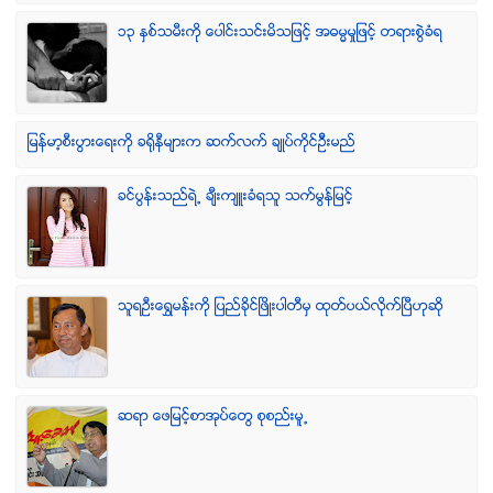
၁၃ ႏွစ္သမီးကို ေပါင္းသင္းမိသျဖင့္ အဓမၼမႈျဖင့္ တရားစြဲခံရ
ျမန္မာ့စီးပြားေရးကို ခရိုနီမ်ားက ဆက္လက္ ခ်ဳပ္ကိုင္ဥိီးမည္
ခင္ပြန္းသည္ရဲ႕ ခ်ီးက်ဴးခံရသူ သက္မြန္ျမင့္
သူရဦးေရႊမန္းကို ျပည္ခိုင္ျဖိဳးပါတီမွ ထုတ္ပယ္လိုက္ျပီဟုဆို
ဆရာ ေဖျမင့္စာအုပ္ေတြ စုစည္းမူ႕