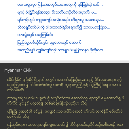
မေလးရွားမွာ ျမန္မာအလုပ္သမားေတြကို ရန္ျပဳခဲ့တဲ့ အင္...
ဖ်ာပံု မီးၿငႇိမ္းရန္အသြား မီးသတ္ယာဥ္တိမ္းေမွာက္၊ မ...
ရန္ကုန္တြင္ က်ဴးေက်ာ္အလုံးအရင္း တုိးပြားမႈ အေရးယူေ...
သီလရွင္တစ္ပါးကို ဓါးေထာက္ၿခိမ္းေခ်ာက္၍ သားမယားျပဳက...
လားရွိုးတြင္ အနုျကမ္းစီး
ျပည္သူ့ဟစ္တိုင္ကြင္း မနၱေလးတြင္ ေဆာက္
အထည္ခ်ဳပ္ ကၽြမ္းက်င္လုပ္သားရွားပါးမႈျပႆနာ ပိုဆိုးလာ
ရွစ္တန္းေက်ာင္းသူတစ္ဦး ဆြဲႀကိဳးခ်၍ အဆံုးစီရင္
ဘန္ေကာက္မွာ ရဲေတြ ဆနၵျပ
Myanmar CNN
ေပါင္၌မီးေလာင္၊ အိမ္၁၁လံုးျပာက်
ထိုင္းနို္င္ငံ ခ်င္းမိုင္ျမိဳ ့နယ္အတြင္း အသက္မျပည့္ေသးသည့္ မိန္းခေလးမ်ား နွင့္
ကမာရြတ္ၿမိဳ႕နယ္ တြင္ ကိုရင္ေလး(၁)ပါး ရထားႀကိတ္ခံရ
ေငြေၾကးေပး၍ လိင္ဆက္ဆံသူ အရာရွိ-ဘုရားလူၾကီးနွင့္ လူၾကီးပိုင္းမ်ား အားစ
လပြတၲာၿမိဳ႔နယ္ ကန္ဘက္ေက်းရြာ အိမ္ေျခ ၃ဝဝေက်ာ္ မီးေ...
တင္ဖမ္းဆီး
ေနထုိင္မႈအခက္အခဲမ်ားထဲကၿမိဳ႕ေတာ္
တာေမြအ၀ိုင္း လမ္းငါးခြဆံု ခံုးေက်ာ္တံတား ေဆာက္လုပ္ရာတြင္ ေျမေအာက္ရွိ ပို
ေျမပုံျမိဳ႕နယ္ ဒုကၡသည္စခန္း အေျခအေန ႏုိင္ငံတကာ စို...
က္လိုင္းမ်ားႏွင့္ မလြတ္၍ တစ္ႏွစ္ခြဲခန္႔ၾကာမည္ဟု သိရ
လူမဲ့ ေလယာဉ္ကို အရပ္သား သံုးခြင့္ ေပးေတာ့မယ္
မၿဖိဳးၿဖိဳးေအာင္၏ ခင္ပြန္း ေက်ာင္းသားေခါင္းေဆာင္ ကိုလင္းထက္ႏိုင္ ဖမ္းဆီးခံ
ရေၾကာင္း သိရ
ေဒၚေအာင္ဆန္းစုၾကည္ သမၼတျဖစ္ျဖစ္ မျဖစ္ျဖစ္ NLD ပါတီ...
၀န္ထမ္းမ်ား လစာေငြအရစ္က်စုေဆာင္း၍ အိမ္ရာ၀ယ္ယူႏုိင္မည့္အစီအစဥ္ စတ
၂၀၁၅ ေရြးေကာက္ပြဲတြင္ အတိုက္အခံပါတီကသာ အနိုင္ရဦးမည...