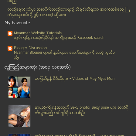
င္မည္
ေဒၚေအာင္ဆန္းစုၾကည္ သမၼတျဖစ္ခြင့္ ပုဒ္မ ၅၉ (စ) ျပင္...
လည္ေခ်ာင္းထဲမွာ အစာပိုက္ထည့္ထားရလုိ႔ သီခ်င္းဆုိရတာ အခက္အခဲေတြ ႀ
ပုဒ္မ(၁၈)ကို ပယ္ဖ်က္မည္
ကံဳေနရတယ္လို႔ ဖြင့္ဟလာတဲ့ ဆုိေတး
ထား၀ယ္အထူး စီးပြားေရး ဇုန္လုပ္ငန္း အားလံုး တစ္ၿပိဳ...
My Favourite
ေတာင္ငူၿမိိဳ႕ အမွတ္(၆)ေက်ာင္း ေဘာလုံးကြင္း အတြင္း ...
Myanmar Website Tutorials
ဘာအံ ၿငိမ္းခ်မ္းေရး ေဆြးေႏြးပြဲမွ အပစ္ရပ္ မူၾကမ္းသ...
ကၽြမ္းက်င္စြာ အသုံးျပဳႏုိင္ရင္ အက်ိဳးမ်ားမယ့္ Facebook search
ျပည္ခုိင္ၿဖိဳးပါတီကလည္း ၂ဝဝ၈ ဖြဲ႔စည္းပံုျပင္ေရး ဆံ...
Blogger Discussion
ကမၻာ့ေရပန္းအစားဆံုး အေပ်ာ္စီးသေဘာၤျဖင့္လည္ပတ္ခ်င္စ...
Myanmar Blogger မ်ား၏ နည္းပညာ အခက္အခဲမ်ားကုိ အခမဲ့ ကူညီမ
ည္။
ျမန္မာႏုိင္ငံတြင္ ပိုလီယိုကင္းစင္ေၾကာင္း ေရွ႕ႏွစ္ေ...
လူၾကည့္အမ်ားဆုံး (အစမွ ယခုအထိ)
တပ္မေတာ္ကို ျပန္လည္ အဖတ္ဆယ္ပါ
မိေက်ာင္းကန္ဆႏၵျပသူမ်ားႏွင့္ ခုိင္းေစသူအဖြဲ႕ၾကား ေ...
ေမျမတ္မြန္ ဗီဒီယုိမ်ား - Vidoes of May Myat Mon
မေလးရွားမွာ ျမန္မာ အမ်ိဳးသမီး ၂ ဦး အသတ္ခံရ
မေလးရွားတြင္ ျမန္မာအလုပ္သမား ၂ ဦး အသတ္ခံရ
ႏွစ္သစ္ကူးေန႔တြင္ ရန္ကုန္ၿမိဳ႕ရွိ ႏုိက္ကလပ္မ်ားႏွင...
နာမည္ၾကီးရန္အတြက္ Sexy photo၊ Sexy pose မ်ား ဆက္ရို
မူးယစ္ေဆး၀ါး အၿပီးသတ္ေခ်မႈန္းေရးအခ်ိန္ကို ေနာက္ဆုတ...
က္သြားမည္႔ အင္ဂ်င္နီယာတစ္ဦး
ဒိန္းမတ္ႏိုင္ငံတြင္ ေက်ာင္းတက္ပါက ပိုက္ဆံရ
လိုင္စင္မဲ့ ဆိုင္ကယ္မ်ားအား စစ္ေဆးဖမ္းဆီးေနသည့္ ရဲ...
ေဒၚေအာင္ဆန္းစုၾကည္အပါအ၀င္ ေလးပြင့္ဆိုင္ေတြ႕ဆံုျခင္...