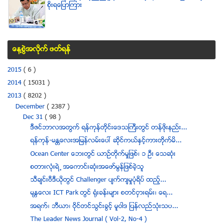
စုိးရေျပာၾကား
ေန႔စြဲအလိုက္ ဖတ္ရန္
2015
( 6 )
2014
( 15031 )
2013
( 8202 )
December
( 2387 )
Dec 31
( 98 )
ဒီဇင္ဘာလအတြက္ ရန္ကုန္တိုင္းေဒသႀကီးတြင္ တန္ဖိုးနည္း...
ရန္ကုန္-မႏၲေလးအျမန္လမ္းေပၚ ဆိုင္ကယ္ႏွင့္ကားတိုက္မိ...
Ocean Center ေဘးတြင္ ယာဥ္တုိက္မႈျဖစ္၊ ၁ ဦး ေသဆုံး
စတားလံုးရဲ ႔ အေကာင္းဆံုးအေဖာ္မြန္ျဖစ္ခဲ့သူ
သီခ်င္းဗီဒီယိုတြင္ Challenger ပ်က္က်မႈပံုရိပ္ ထည့္...
မႏၱေလး ICT Park တြင္ ႐ံုးခန္းမ်ား စတင္ငွားရမ္း၊ ေရ...
အရက္၊ ဘီယာ၊ ဝိုင္တင္သြင္းခြင့္ မူဝါဒ ျပန္လည္သုံးသပ...
The Leader News Journal ( Vol-2, No-4 )