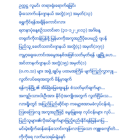
ဥကၠ႒ လူမင္း တရားရံုးေရာက္ရျခင္း
မုိးေသာက္ပန္းဂ်ာနယ္ အတြဲ(၁၇) အမွတ္(၁၃)
ေရႊကုိင္ရန္အခ်ိန္ေကာင္းလား
ရတနာပံုေန႔စဥ္သတင္းစာ (၃၁-၁၂-၂၀၁၃) အဂၤါေန႔
တ႐ုတ္ကိုတန္ျပန္ဖို႔ ျမန္မာကိုအကူအညီပိုေပးမည့္ ဂ်ပန္
ျပည္သူ႕ေခတ္သတင္းဂ်ာနယ္ အတြဲ(၄) အမွတ္(၁၇၇)
ကမၻာ့ေရွးေဟာင္းအေမြအႏွစ္အျဖစ္သတ္မွတ္ရန္ ပ်ဴၿမိဳ႕ေဟ...
အင္တာနက္ဂ်ာနယ္ အတြဲ(၁၅) အမွတ္(၁)
(ဗ.က.သ) မ်ား အဖြဲ႕ခ်ဳပ္မွ ပထမအႀကိမ္ မ်က္ၾကည္လႊာလွဴ...
လြတ္လပ္ေရးအတြက္ မိန္႔မွာခ်က္
ရန္ကုန္ၿမိဳ႕၏ အိမ္ၿခံေျမေစ်းႏႈန္း စံသတ္မွတ္ခ်က္မ်ာ...
အက်ဥ္းသားငါးဦးအား ႏုိင္ငံ့အက်ဳိးအတြက္ လြတ္ၿငိမ္းသ...
လားရႈိးတြင္ အျပည္ျပည္ဆိုင္ရာ ကေမာၻဇအာမခံလုပ္ငန္းရံ...
ၾသစေၾတးလ် အကူအညီျဖင့္ ေမြးျမဴေရး လုပ္ငန္းမ်ား လုပ္...
ျပည္သူမ်ား၏လုိအပ္ခ်က္မ်ားျဖည့္စည္းႏိုင္ရန္ျမန္မာျပ...
မင္းမဲ့စရိုက္ဆန္ဆန္ေသာင္းက်န္းလာၾကေသာ က်ဳဴးေက်ာ္တဲ...
ကုိကုိေရ လက္မသရမ္းနဲ႔ေနာ္