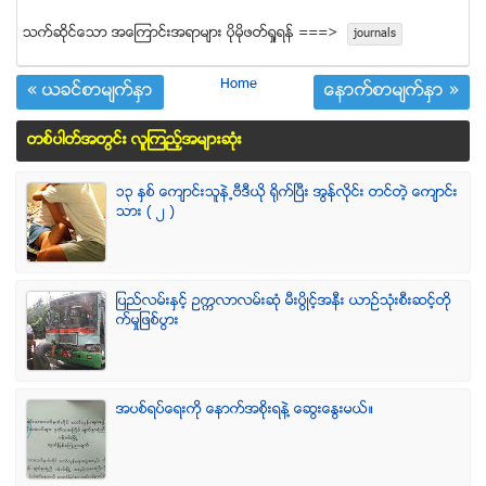
သက္ဆုိင္ေသာ အေၾကာင္းအရာမ်ား ပုိမုိဖတ္ရႈရန္ ===>
journals
Home
« ယခင္စာမ်က္ႏွာ
ေနာက္စာမ်က္ႏွာ »
တစ္ပါတ္အတြင္း လူၾကည့္အမ်ားဆံုး
၁၃ ႏွစ္ ေက်ာင္းသူနဲ႕ဗီဒီယို ရိုက္ျပီး အြန္လိုင္း တင္တဲ့ ေက်ာင္း
သား ( ၂ )
ျပည္လမ္းႏွင့္ ဥကၠလာလမ္းဆုံ မီးပြိဳင့္အနီး ယာဥ္သုံးစီးဆင့္တို
က္မႈျဖစ္ပြား
အပစ္ရပ္ေရးကို ေနာက္အစိုးရနဲ႔ ေဆြးေႏြးမယ္။