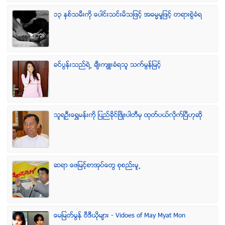
၁၃ ႏွစ္သမီးကို ေပါင္းသင္းမိသျဖင့္ အဓမၼမႈျဖင့္ တရားစြဲခံရ
ခင္ပြန္းသည္ရဲ႕ ခ်ီးက်ဴးခံရသူ သက္မြန္ျမင့္
သူရဦးေရႊမန္းကို ျပည္ခိုင္ျဖိဳးပါတီမွ ထုတ္ပယ္လိုက္ျပီဟုဆို
ဆရာ ေဖျမင့္စာအုပ္ေတြ စုစည္းမူ႕
ေမျမတ္မြန္ ဗီဒီယုိမ်ား - Vidoes of May Myat Mon