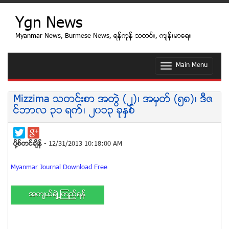
Ygn News
Myanmar News, Burmese News, ရန္ကုန္ သတင္း, က်န္းမာေရး
Main Menu
T
o
g
g
Mizzima သတင္းစာ အတြဲ (၂)၊ အမွတ္ (၅၈)၊ ဒီဇ
l
င္ဘာလ ၃၁ ရက္၊ ၂၀၁၃ ခုႏွစ္
e
n
a
v
ပုိ႔စ္တင္ခ်ိန္
- 12/31/2013 10:18:00 AM
i
g
Myanmar Journal Download Free
a
t
i
အက်ယ္ခ်ဲ႕ၾကည့္ရန္
o
n