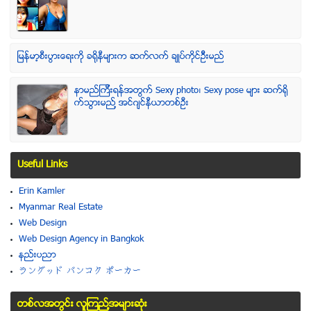
ျမန္မာ့စီးပြားေရးကို ခရိုနီမ်ားက ဆက္လက္ ခ်ဳပ္ကိုင္ဥိီးမည္
နာမည္ၾကီးရန္အတြက္ Sexy photo၊ Sexy pose မ်ား ဆက္ရို
က္သြားမည္႔ အင္ဂ်င္နီယာတစ္ဦး
Useful Links
Erin Kamler
Myanmar Real Estate
Web Design
Web Design Agency in Bangkok
နည္းပညာ
ラングッド バンコク ポーカー
တစ္လအတြင္း လူၾကည္႔အမ်ားဆံုး