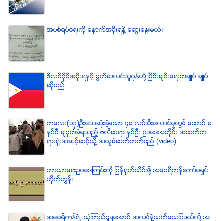
အပစ္ရပ္ေရးကို ေနာက္အစိုးရနဲ႔ ေဆြးေႏြးမယ္။
ဖိလစ္ပိုင္အစိုးရႏွင့္ မြတ္ဆလင္သူပုန္တို႔ ၿငိမ္းခ်မ္းေရးစာခ်ဳပ္ ခ်ဳပ္
ဆိုမည္
ကေလး(၁၃)ဦးေသဆံုးခဲ့ေသာ ၄၈ လမ္းမီးေလာင္မႈတြင္ ေထာင္ ၈
ႏွစ္စီ ခ်မွတ္ခံရသည့္ ဗလီဆရာ ႏွစ္ဦး ဥပေဒအတိုင္း အထက္တ
ရားရံုးအဆင့္ဆင့္သို႔ အယူခံဆက္တက္မည္ (video)
ဘာသာေရးဥပေဒၾကမ္းကို ျပန္ရုတ္သိမ္းဖို႔ အေမရိကန္ေကာ္မရွင္
တိုက္တြန္း
အေမရိကန္ရဲ႕ ယံုၾကည္မႈရေအာင္ အလုပ္နဲ႔သက္ေသျပမယ္လုိ႔ အ