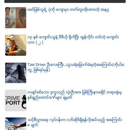
ဖခင္ျဖစ္သူရဲ႕ ပံုကို ေက်ာမွာ တက္တူးထိုးထားတဲ့ အနဂၢ
၁၃ ႏွစ္ ေက်ာင္းသူနဲ႕ဗီဒီယို ရိုက္ျပီး အြန္လိုင္း တင္တဲ့ ေက်ာင္း
သား ( ၂ )
Taxi Driver ဦးေလးၾကီး..သူသရဲေျခာက္ခံရတဲ့အေၾကာင္း(ကိုယ္ေ
တြ႕ ျဖစ္ရပ္မွန္)
ကခ်င္စစ္ေဘး ဒုကၡသည္ သံုးဦးအား ျမစ္ႀကီးနားခရိုင္ တရားရံုးမွ
ႏွစ္ရွည္ေထာင္ဒဏ္မ်ား ခ်မွတ္
သင့္စီးပြားေရး လုပ္ငန္းက ဝဘ္ဆိုဒ္ရွိရန္လိုအပ္သည့္ အေၾကာင္း
၈ ခ်က္