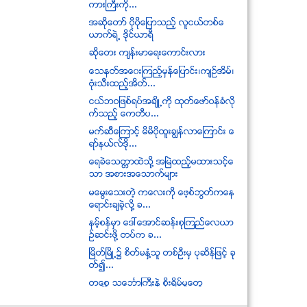
ကားႀကီးကို...
အဆိုေတာ္ ပိုပိုေျပာသည့္ လူငယ္တစ္ေ
ယာက္ရဲ႕ ဒိုင္ယာရီ
ဆုိေတး က်န္းမာေရးေကာင္းလား
ေသနတ္အေ၀းၾကည့္မွန္ေျပာင္း၊က်ဥ္အိမ္၊
ဗံုးသီးထည့္အိတ္...
ငယ္ဘဝျဖစ္ရပ္အခ်ိဳ႕ကို ထုတ္ေဖာ္ဝန္ခံလုိ
က္သည့္ ေကတီပ...
မက္ဆီေၾကာင့္ မိမိပိုထူးခၽြန္လာေၾကာင္း ေ
ရာ္နယ္လ္ဒို...
ေရခဲေသတၱာထဲသို႔ အျမဲထည့္မထားသင့္ေ
သာ အစားအေသာက္မ်ား
မေမြးေသးတဲ့ ကေလးကို ေဖ့စ္ဘြတ္ကေန
ေရာင္းခ်ခဲ့လုိ႔ ခ...
နမ့္စန္မွာ ေဒၚေအာင္ဆန္းစုၾကည္ေလယာ
ဥ္ဆင္းဖို႔ တပ္က ခ...
ၿမိတ္ၿမိဳ႕၌ စိတ္မႏွံ႔သူ တစ္ဦးမွ ပုဆိန္ျဖင့္ ခု
တ္၍...
တေစၦ သေဘၤာႀကီးနဲ႔ စုိးရိမ္မႈေတြ
ဗိုလ္ခ်ဳပ္ေစ်း ဆိုင္ခန္းမ်ား ေရာင္းခ်မႈ ေျဖရွ