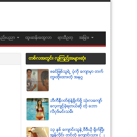
နည္းပညာ
ထူးဆန္းေထြလာ
ရာသီဥတု
အျခား
တစ္လအတြင္း လူၾကည္႔အမ်ားဆံုး
ဖခင္ျဖစ္သူရဲ႕ ပံုကို ေက်ာမွာ တက္
တူးထိုးထားတဲ့ အနဂၢ
ဘီကီနီ၀တ္စံုနဲ႔႐ုိက္ဖို႔ သံုးလေက်ာ္
ေလ့က်င့္ခဲ့ရတယ္ဆို တဲ့ ေဘာ
လိ၀ုဒ္မင္းသမီး
၁၃ ႏွစ္ ေက်ာင္းသူနဲ႕ဗီဒီယို ရိုက္ျပီး
အြန္လိုင္း တင္တဲ့ ေက်ာင္းသား ( ၂