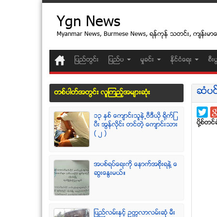
Ygn News
Myanmar News, Burmese News, ရန္ကုန္ သတင္း, က်န္းမာ
ျပည္တြင္း
ျပည္ပ
မႈခင္း
ႏုိင္ငံေရး
စီး
ဆံပင
တစ္ပါတ္အတြင္း လူၾကည့္အမ်ားဆံုး
၁၃ ႏွစ္ ေက်ာင္းသူနဲ႕ဗီဒီယို ရိုက္ျ
ပုိ႔စ္တင္ခ
ပီး အြန္လိုင္း တင္တဲ့ ေက်ာင္းသား
( ၂ )
အပစ္ရပ္ေရးကို ေနာက္အစိုးရနဲ႔ ေ
ဆြးေႏြးမယ္။
ျပည္လမ္းႏွင့္ ဥကၠလာလမ္းဆုံ မီး