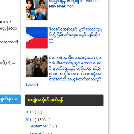
ေမျမတ္မြန္ ဗီဒီယုိမ်ား - Vidoes of
May Myat Mon
iamine）
ergy ၿဖစ္တ
ဖိလစ္ပိုင္အစိုးရႏွင့္ မြတ္ဆလင္သူပု
န္တို႔ ၿငိမ္းခ်မ္းေရးစာခ်ဳပ္ ခ်ဳပ္ဆိုမ
ည္
္းသတိထားပါ
ကေလး(၁၃)ဦးေသဆံုးခဲ့ေသာ ၄၈
ို႕တဲ႔ ...
လမ္းမီးေလာင္မႈတြင္ ေထာင္ ၈ ႏွစ္
စီ ခ်မွတ္ခံရသည့္ ဗလီဆရာ ႏွစ္ဦး
ဥပေဒအတိုင္း အထက္တရားရံုးအ
ဆင့္ဆင့္သို႔ အယူခံဆက္တက္မည္
(video)
်က္ႏွာ »
ေန႔စြဲအလိုက္ ဖတ္ရန္
2015
( 6 )
2014
( 15031 )
September
( 1 )