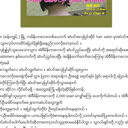
 (စန္းကြ်င္႔ ) ၿမိဳ႕ ကမိန္းကေလးတစ္ေယာက္ ဆံပင္အလွၿပင္ဆိုင္ hair salon မွာဆံပင
 သြားလုပ္တာထိပ္ေၿပာင္ၿဖစ္ဖို႔အနည္းသာလိုေတာ႔တယ္ ။
ွၿပဳၿပင္သူေပးေသာသူက အဲဒီမိန္းကေလးကို ဆံပင္ညွပ္ေပးၿပီး ဆံပင္ကို အေရာင္ဆိုးေဆ
ustomers နွစ္ေယာက္ကို ဆံပင္ညွပ္ေပးၿပီး အခ်ိန္ေတာ္ေတာ္ေလးၾကာမွ အဲဒီမိန္းကေလး
ဲ႔အခါ
ုေလမွႈတ္ေလ ဆံပင္ကြ်တ္ေလ ။ ဆံပင္အလွၿပင္ဆိုင္သူေဌးက
းကေလးကိုေဆးရံုကိုေခၚသြား ၿပတာ ဆရာဝန္က ဦးေရခြံ ေရာင္ရမ္း ၿခင္း ေရာဂါလို႕ေၿပာပ
ိုတိုင္ၾကားလိုက္ၿပီး ဆံပင္အလွၿပင္ဆိုင္ကိုသြားေရာက္
 ဆိုင္က လိုင္စင္မရွိ ၊ အေတြ႔အၾကံဳ မရွိတဲ႔ဆိုင္ၿဖစ္တာမို႕
ုးဆိုင္ရွင္သူေဌးက အဲဒီမိန္းကေလးကို 2,000 yuan ေလွ်ာ္ေၾကး ေပးလိုက္ပါတယ္ ။ အဲဒ
္ဦးေခါင္းေနာက္ေစ႕နားကဆံပင္ေတြကြ်တ္
ိုေတြ႔ရတယ္ ။ အၿပင္ထြက္တိုင္း ဦးထုပ္ေဆာင္းေနရတယ္ ။
ီးေခါင္းအေရခြံက ယားယံၿခင္းကိုခံစားေနရပါတယ္လို႕သတင္းမွာေဖၚၿပထားပါတယ္ ။
္ဆံပင္ေပါက္မေပါက္ဆိုတာေတာ႔ဘယ္သူမွအာမမခံနိင္ပါဘုူး ။ သူငယ္ခ်င္းတို႕လည္း ဆံ