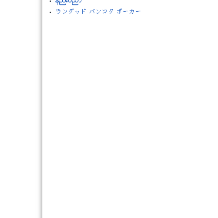
နည္းပညာ
ラングッド バンコク ポーカー