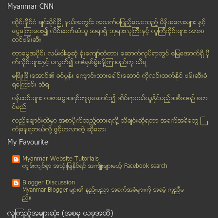
Myanmar CNN
ကမ႓ာတစ္ဝန္းရိွ အင္တာနက္ အျမန္ႏႈန္းမ်ား ျမင့္တက္လာ
ထိုင္းနို္င္ငံ ခ်င္းမိုင္ျမိဳ ့နယ္အတြင္း အသက္မျပည့္ေသးသည့္ မိန္းခေလးမ်ား နွင့္
လူစီးရထား လက္မွတ္မ်ားအား ကြန္ပ်ဳတာသံုး လက္မွတ္ေရာင...
ေငြေၾကးေပး၍ လိင္ဆက္ဆံသူ အရာရွိ-ဘုရားလူၾကီးနွင့္ လူၾကီးပိုင္းမ်ား အားစ
တယ္လီေနာ၊ ေအာ္ရီဒူးႏွင့္ မျမင္ႏိုင္ေသာ လက္နက္ပုန္း...
တင္ဖမ္းဆီး
Apple Q & A
တာေမြအ၀ိုင္း လမ္းငါးခြဆံု ခံုးေက်ာ္တံတား ေဆာက္လုပ္ရာတြင္ ေျမေအာက္ရွိ ပို
ငါးသားေလး ႂကြတ္ႂကြတ္ေၾကာ္
က္လိုင္းမ်ားႏွင့္ မလြတ္၍ တစ္ႏွစ္ခြဲခန္႔ၾကာမည္ဟု သိရ
ခ်စ္ျခင္းေမတၱာရဲ႕အင္အား
မၿဖိဳးၿဖိဳးေအာင္၏ ခင္ပြန္း ေက်ာင္းသားေခါင္းေဆာင္ ကိုလင္းထက္ႏိုင္ ဖမ္းဆီးခံ
ရေၾကာင္း သိရ
ေရစိုေနသည့္ AIR CON အားကိုင္မိရာမွ ဓါတ္လိုက္ေသဆံုး
၀န္ထမ္းမ်ား လစာေငြအရစ္က်စုေဆာင္း၍ အိမ္ရာ၀ယ္ယူႏုိင္မည့္အစီအစဥ္ စတ
ဘရာဇီး ကမ္းလြန္မွ ကမာၻ႕အဆိပ္အျပင္းဆံုး ေျမြေပြးမ်ာ...
င္မည္
မႏၱေလး အဓိကရုဏ္း ငါးဦးဒဏ္ရာရၿပီး ေစ်းဆုိင္နဲ႔ ကား...
လည္ေခ်ာင္းထဲမွာ အစာပိုက္ထည့္ထားရလုိ႔ သီခ်င္းဆုိရတာ အခက္အခဲေတြ ႀ
အႏုပညာသမားေတြ အတြက္ မိုးေရက မ်က္ရည္ပဲလို႔ ဖြင့္ဟလာ...
ကံဳေနရတယ္လို႔ ဖြင့္ဟလာတဲ့ ဆုိေတး
အမ်ိဳးသားေပါင္း ၁ေသာင္းေက်ာ္နဲ႔ အိပ္ခဲ့ျပီး စာအုပ္...
My Favourite
ျမန္မာအလုပ္သမားမွ ထိုင္းရဲ( ၄ ) ဦးဘတ္ေငြ ၇,၀၀၀ ႏွ...
Myanmar Website Tutorials
ဆိုးဆိုး၀ါး၀ါး ယာဥ္တိုက္မႈ ျဖစ္ခဲ့ေပမယ့္ အေရးယူျခင...
ကၽြမ္းက်င္စြာ အသုံးျပဳႏုိင္ရင္ အက်ိဳးမ်ားမယ့္ Facebook search
အရက္မူးၿပီးစိတ္ေဖာက္ျပန္ကာ ဇနီးႏွင့္ေျမးအား လည္ပင္...
Blogger Discussion
ျပည္ပတူရိယာ ဂစ္တာတီးတဲ့ Iron Cross က ဆရာခ်စ္ ျမန္မ...
Myanmar Blogger မ်ား၏ နည္းပညာ အခက္အခဲမ်ားကုိ အခမဲ့ ကူညီမ
ည္။
စြမ္းအားျဖည့္ အခ်ိဳရည္ေတြမွာ ႏြားထီးမွရရွိတဲ့ က်င္...
လူၾကည့္အမ်ားဆုံး (အစမွ ယခုအထိ)
ဘဂၤါလီအေရး ကိုင္တြယ္ရန္ ျပည္နယ္အစုိးရတြင္ အေျဖမရွိ