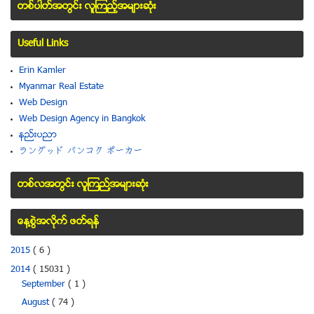
တစ္ပါတ္အတြင္း လူၾကည့္အမ်ားဆံုး
Useful Links
Erin Kamler
Myanmar Real Estate
Web Design
Web Design Agency in Bangkok
နည္းပညာ
ラングッド バンコク ポーカー
တစ္လအတြင္း လူၾကည္႔အမ်ားဆံုး
ေန႔စြဲအလိုက္ ဖတ္ရန္
2015
( 6 )
2014
( 15031 )
September
( 1 )
August
( 74 )