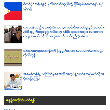
ဖိလစ္ပိုင္အစိုးရႏွင့္ မြတ္ဆလင္သူပုန္တို႔ ၿငိမ္းခ်မ္းေရးစာခ်ဳပ္ ခ်ဳပ္
ဆိုမည္
ကေလး(၁၃)ဦးေသဆံုးခဲ့ေသာ ၄၈ လမ္းမီးေလာင္မႈတြင္ ေထာင္ ၈
ႏွစ္စီ ခ်မွတ္ခံရသည့္ ဗလီဆရာ ႏွစ္ဦး ဥပေဒအတိုင္း အထက္တ
ရားရံုးအဆင့္ဆင့္သို႔ အယူခံဆက္တက္မည္ (video)
ဘာသာေရးဥပေဒၾကမ္းကို ျပန္ရုတ္သိမ္းဖို႔ အေမရိကန္ေကာ္မရွင္
တိုက္တြန္း
အေမရိကန္ရဲ႕ ယံုၾကည္မႈရေအာင္ အလုပ္နဲ႔သက္ေသျပမယ္လုိ႔ အ
စုိးရေျပာၾကား
ေန႔စြဲအလိုက္ ဖတ္ရန္