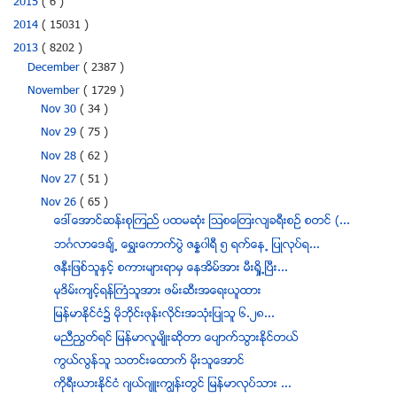
2015
( 6 )
2014
( 15031 )
2013
( 8202 )
December
( 2387 )
November
( 1729 )
Nov 30
( 34 )
Nov 29
( 75 )
Nov 28
( 62 )
Nov 27
( 51 )
Nov 26
( 65 )
ေဒၚေအာင္ဆန္းစုၾကည္ ပထမဆုံး ၾသစေၾတးလ်ခရီးစဥ္ စတင္ (...
ဘဂၤလာေဒခ်္႕ ေရႊးေကာက္ပြဲ ဇႏၷ၀ါရီ ၅ ရက္ေန႕ ျပဳလုပ္ရ...
ဇနီးျဖစ္သူႏွင့္ စကားမ်ားရာမွ ေနအိမ္အား မီး႐ိႈ႕ၿပီး...
မုဒိမ္းက်င့္ရန္ႀကံသူအား ဖမ္းဆီးအေရးယူထား
ျမန္မာႏိုင္ငံ၌ မိုဘိုင္းဖုန္းလိုင္းအသံုးျပဳသူ ၆.၂၈...
မညီညြတ္ရင္ ျမန္မာလူမ်ိဳးဆိုတာ ေပ်ာက္သြားႏိုင္တယ္
ကြယ္လြန္သူ သတင္းေထာက္ မုိးသူေအာင္
ကိုရီးယားနိုင္ငံ ဂ်ယ္ဂ်ဴးကၽြန္းတြင္ ျမန္မာလုပ္သား ...