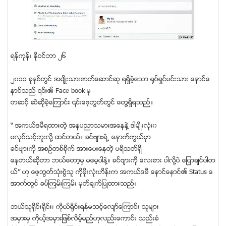
ရန္ကုန္၊ ႏိုဝင္ဘာ ၂၆
၂၀၁၁ ခုႏွစ္တြင္ အမ်ိဳးသားဇာတ္ေဆာင္ဆု ရရွိခဲ့ေသာ ရုပ္ရွင္မင္းသား ေနာင္ေ
နာင္သည္ ၎၏ Face book မွ
တဆင့္ ဆဲဆိုခဲ့ေၾကာင္း ၎ေဖ့ဘြတ္တြင္ ေတြ႔ရွိရသည္။
“ အကယ္ဒမီရထားတဲ့ အႏုပညာသမားအေနနဲ႔ ဒါမ်ိဳးလံုး၀
မလုပ္သင့္ဘူးလို႔ ထင္တယ္။ ခင္ဗ်ားရဲ႕ ေနာက္ကြယ္မွာ
ခင္ဗ်ားကို အစဥ္တစ္စိုက္ အားေပးေနတဲ့ ပရိသတ္ရွိ
ေနတယ္ဆုိတာ ဘယ္ေတာ့မွ မေမ့ပါနဲ႔။ ခင္ဗ်ားကို ေလးစား ပါလို႔ပဲ ေျပာခ်င္ပါတ
ယ္” ဟု ေဖ့ဘြတ္သံုးစြဲသူ ကိုမိုးလံုးဟိန္းက အကယ္ဒမီ ေနာင္ေနာင္၏ Status ေ
အာက္တြင္ ခပ္ၾကမ္းၾကမ္း မွတ္ခ်က္ျပဳထားသည္။
ဘယ္သူရိုင္းရိုင္း၊ ကိုယ္ရိုင္းရန္မသင့္ေလ်ာ္ေၾကာင္း သူမ်ား
အမွားမွ ကိုယ့္အမွားျဖစ္လိမ့္မည္ဟုလည္းေကာင္း သည္းခံ