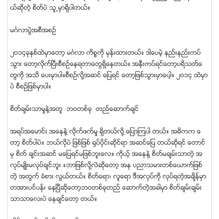
ယ္ဆိုတဲ့ စိတ္ပဲ သူ႕မွာရွိပါတယ္။
မဂၤလာပြဲအစီအစဥ္
၂ဝ၁၄ခုႏွစ္ထဲမွာေတာ့ မဂၤလာ ကိစၥကို မွန္းထားတယ္။ ဒါေပမဲ့ နည္းနည္းကပ္
သြား ေတာ့လိုက္ၿပီးစီစဥ္ေနရတာေတြရွိေနတယ္။ အနီးကပ္ရင္ေတာ့ပရိသတ္ေ
တြကို အသိ ေပးမွာပါ။စီစဥ္လို႔အဆင္ ေျပရင္ ေတာ့ျဖစ္သြားမွာေပါ့။ ၂ဝ၁၄ ထဲမွာ
ပဲ စီစဥ္ျဖစ္မွာပါ။
စိတ္ခ်မ္းသာမႈနဲ႔အတူ ဘဝတစ္ခု တည္ေဆာက္ခ်င္
အရပ္အေမာင္း အေနနဲ႔ လိုက္ဖက္မႈ ရွိတယ္လို႔ ေျပာၾကပါ တယ္။ အဓိကက ေ
တာ့ စိတ္ပါပဲ။ ဘယ္လိုပဲ ျဖစ္ျဖစ္ ႐ုပ္ပိုင္းဆိုင္ရာ အဆင္ေျပ တယ္ဆိုရင္ ေတာင္
မွ စိတ္ ခ်င္းအဆင္ မေျပရင္မျဖစ္ဘူးေလ။ ကိုယ့္ အေနနဲ႔ စိတ္မခ်မ္းသာတဲ့ အ
လုပ္မ်ဳိးမလုပ္ခ်င္ဘူး ။ဘာျဖစ္လို႔လဲဆိုေတာ့ အႏု ပညာသမားတစ္ေယာက္ျဖစ္
တဲ့ အတြက္ ခံစား လြယ္တယ္။ စိတ္ေရာ၊ လူေရာ ဒီအလုပ္ကို လုပ္ရတဲ့အခ်ိန္မွာ
တအားပင္ပန္း ေနၿပီဆိုေတာ့ဘဝတစ္ခုတည္ ေဆာက္တဲ့အခါမွာ စိတ္ခ်မ္းခ်မ္း
သာသာေလးပဲ ေနခ်င္ေတာ့ တယ္။