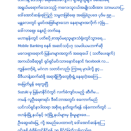
ဖားကန္ ့ေဒသမွာ ေရမေဆးေက်ာက္ ရွာေဖြသူမ်ား ဖမ္းဆီးခံရ
အရြယ္မေရာက္ေသးသည့္ ကေလးသူငယ္အမ်ဳိးသမီးအား သားမယားျ...
ေဒၚေအာင္ဆန္းစုၾကည္ သမၼတျဖစ္ေရး အေျခခံဥပေဒ ပုဒ္မ ၅၉...
မႏၲေလးတြင္ မႈခင္းအျဖစ္မ်ားေသာ ေနရာမ်ားအလိုက္ လုံၿခ...
ေဒၚ​လာ​ေဈး ​ေန့​စ​ဥ္ ​တက္​ေန
မဟာနန္းတြင္ ပတ္စပို႕စာအုပ္မရသူမ်ားသံရံုးတြင္သြားေရ...
Mobile Banking စနစ္ အဆင္သင့္ဟု သမဝါယမဘဏ္ဆို
မေလးရွားေရာက္ ျမန္မာမ်ားအတြက္ အေရးေပၚ ( သတိေပးခ်က္)
အကယ္ဒမီဆုရွင္ ရုပ္ရွင္မင္းသားေနာင္ေနာင္ facebook လ...
ကြၽန္ေတာ့္ရဲ႕ မဂၤလာ သတင္းလည္း ၾကားရ မွာပါလုိ႔ ဖြင့...
မီဒီယာနဲ႔ဆက္ဆံဖို႔ အရာရိွႀကီးေတြစုိးရြံ႕ေနရတဲ့အေၾက...
ေမျမတ္မြန္ ေရကူးၿပီ
Suzuki မွ ျမန္မာႏုိင္ငံတြင္ လက္ခံက်င္းပမည့္ ဆီးဂိမ...
ကမန္ လူဦးေရစာရင္း ဒီဇင္ဘာအတြင္း စေကာက္မည္
ယင္လပ္ရွင္နာ၀ါထရာ အစိုးရ ႏုတ္ထြက္ရန္ ဗန္ေကာက္တြင္ ...
ဗဟန္းၿမိဳ႕နယ္ႏွင့္ ဒဂံုၿမိဳ႕နယ္မ်ားမွ ခိုးမႈမ်ားေဖ...
ဦးေဆြးဆံေျမ႕ လို႔ အမည္ေပးထားတဲ႔ ေဒၚေအာင္ဆန္းစုၾ...
ဂင္းနစ္ စံခ်ိန္တင္ႏိုင္ရန္ ၁၅ ႏိုင္ငံျဖတ္သန္းလမ္းေ...