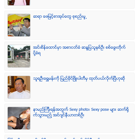
ဆရာ ေဖျမင့္စာအုပ္ေတြ စုစည္းမူ႕
အင္းစိန္ေထာင္မွာ အစာငတ္ခံ ဆႏၵျပသူႏွစ္ဦး စစ္ေခြးတုိက္
ပုိ႔ခံရ
သူရဦးေရႊမန္းကို ျပည္ခိုင္ျဖိဳးပါတီမွ ထုတ္ပယ္လိုက္ျပီဟုဆို
နာမည္ၾကီးရန္အတြက္ Sexy photo၊ Sexy pose မ်ား ဆက္ရို
က္သြားမည္႔ အင္ဂ်င္နီယာတစ္ဦး