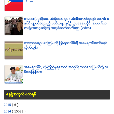
ကေလး(၁၃)ဦးေသဆံုးခဲ့ေသာ ၄၈ လမ္းမီးေလာင္မႈတြင္ ေထာင္ ၈
ႏွစ္စီ ခ်မွတ္ခံရသည့္ ဗလီဆရာ ႏွစ္ဦး ဥပေဒအတိုင္း အထက္တ
ရားရံုးအဆင့္ဆင့္သို႔ အယူခံဆက္တက္မည္ (video)
ဘာသာေရးဥပေဒၾကမ္းကို ျပန္ရုတ္သိမ္းဖို႔ အေမရိကန္ေကာ္မရွင္
တိုက္တြန္း
အေမရိကန္ရဲ႕ ယံုၾကည္မႈရေအာင္ အလုပ္နဲ႔သက္ေသျပမယ္လုိ႔ အ
စုိးရေျပာၾကား
ေန႔စြဲအလိုက္ ဖတ္ရန္
2015
( 6 )
2014
( 15031 )