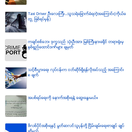
Taxi Driver ဦးေလးၾကီး..သူသရဲေျခာက္ခံရတဲ့အေၾကာင္း(ကိုယ္ေ
တြ႕ ျဖစ္ရပ္မွန္)
ကခ်င္စစ္ေဘး ဒုကၡသည္ သံုးဦးအား ျမစ္ႀကီးနားခရိုင္ တရားရံုးမွ
ႏွစ္ရွည္ေထာင္ဒဏ္မ်ား ခ်မွတ္
သင့္စီးပြားေရး လုပ္ငန္းက ဝဘ္ဆိုဒ္ရွိရန္လိုအပ္သည့္ အေၾကာင္း
၈ ခ်က္
အပစ္ရပ္ေရးကို ေနာက္အစိုးရနဲ႔ ေဆြးေႏြးမယ္။
ဖိလစ္ပိုင္အစိုးရႏွင့္ မြတ္ဆလင္သူပုန္တို႔ ၿငိမ္းခ်မ္းေရးစာခ်ဳပ္ ခ်ဳပ္
ဆိုမည္