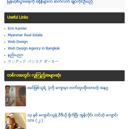
ျမန္မာ့စီးပြားေရးကို ခရိုနီမ်ားက ဆက္လက္ ခ်ဳပ္ကိုင္ဥိီးမည္
Useful Links
Erin Kamler
Myanmar Real Estate
Web Design
Web Design Agency in Bangkok
နည္းပညာ
ラングッド バンコク ポーカー
တစ္လအတြင္း လူၾကည္႔အမ်ားဆံုး
ဖခင္ျဖစ္သူရဲ႕ ပံုကို ေက်ာမွာ တက္တူးထိုးထားတဲ့ အနဂၢ
၁၃ ႏွစ္ ေက်ာင္းသူနဲ႕ဗီဒီယို ရိုက္ျပီး အြန္လိုင္း တင္တဲ့ ေက်ာင္း
သား ( ၂ )