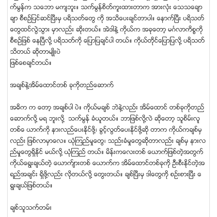
က္မြန္က သေဘာ မက်ဘူး။ သက္မြန္စိတ္ကူးထားတာက အားလုံး ေသသေခ်ာ
ခ်ာ စီစဥ္ျပင္ဆင္ၿပီးမွ ပရိသတ္ေတြ ကို အသိေပးခ်င္တာပါ။ ေနာက္ၿပီး ပရိသတ္
ေတြထင္လြဲသြား မွာလည္း ဆိုးတယ္။ အဲဒါနဲ႔ ကိုယ္က အခုေတာ့ မဂၤလာကိစၥကို
စီစဥ္ျဖစ္ ေနၿပီလို႔ ပရိသတ္ကို ေျပာျပခ်င္ပါ တယ္။ ကိုယ္တိုင္ေျပာျပလို႔ ပရိသတ္
သိတယ္ ဆိုတာမ်ဳိးပဲ
ျဖစ္ေစခ်င္တယ္။
အခ်စ္နဲ႔အိမ္ေထာင္တစ္ ခုကိုတည္ေဆာက္
အဓိက က ေတာ့ အခ်စ္ပါ ပဲ။ ကိုယ္မခ်စ္ ဘဲနဲ႔လည္း အိမ္ေထာင္ တစ္ခုကိုတည္
ေဆာက္လို႔ မရ ဘူးလို႔ သက္မြန္ ခံယူတယ္။ ဘာျဖစ္လို႔လဲ ဆိုေတာ့ သူစိမ္းလူ
တစ္ေ ယာက္ကို နားလည္ေပးႏိုင္ဖို႔၊ ခြင့္လြတ္ေပးႏိုင္ဖို႔ဆို တာက ကိုယ္ကခ်စ္မွ
လည္း ျဖစ္လာမွာေလ။ ယုံၾကည္မႈေတြ၊ သည္းခံမႈေတြဆုိတာလည္း ခ်စ္မွ နားလ
ည္မႈေတြရွိႏိုင္ မယ္လို႔ ယုံၾကည္ တယ္။ မိန္းကေလးတစ္ ေယာက္ျဖစ္တဲ့အတြက္
ကိုယ္ေရြးခ်ယ္တဲ့ ေယာက္်ားတစ္ ေယာက္က အိမ္ေထာင္တစ္ခုကို ဦးစီးႏိုင္တဲ့အ
ရည္အခ်င္း ရွိဖု႔ိလည္း လိုတယ္လို႔ ေတြးတယ္။ ခ်စ္ၿပီးမွ ဒါေတြကို စဥ္းစားၿပီး ေ
ရြးခ်ယ္ျဖစ္တယ္။
ခ်စ္သူသက္တမ္း