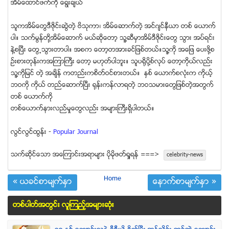
အိမ္ေထာင္ဖက္ကို ေရြးခ်ယ္
သူကအိမ္ေတြဒီဇိုင္းဆြဲတဲ့ ဗိသုကာ၊ အိမ္ေဆာက္တဲ့ အင္ဂ်င္နီယာ တစ္ ေယာက္
ပါ။ သက္မြန္တို႔အိမ္ေဆာက္ မယ္ဆိုေတာ့ သူ႔ဆီမွာအိမ္ဒီဇိုင္းေတြ သြား အပ္ရင္း
နဲ႔စၿပီး ေတြ႕သြားတာပါ။ အစက ေတာ့တအားခင္ျဖစ္တယ္။သူ႔ကို အေျဖ ေပးဖို႔စ
ဥ္းစားတုန္းကအၾကာႀကီး ေတာ့ မဟုတ္ပါဘူး။ သူပ႐ိုပို႔စ္လုပ္ ေတာ့ကိုယ္လည္း
သူ႔ကိုျမင္ တဲ့ အခ်ိန္ ကတည္းကစိတ္ဝင္စားတယ္။ ႏွစ္ ေယာက္စလုံးက ကိုယ့္
ဘဝကို ကိုယ္ တည္ေဆာက္ၿပီး ႐ုန္းကန္လာရတဲ့ ဘဝသမားေတြျဖစ္တဲ့အတြက္
တစ္ ေယာက္ကို
တစ္ေယာက္နားလည္မႈေတြလည္း အမ်ားႀကီးရွိပါတယ္။
လြင္လြင္ထြန္း -
Popular Journal
သက္ဆုိင္ေသာ အေၾကာင္းအရာမ်ား ပုိမုိဖတ္ရႈရန္ ===>
celebrity-news
Home
« ယခင္စာမ်က္ႏွာ
ေနာက္စာမ်က္ႏွာ »
တစ္ပါတ္အတြင္း လူၾကည့္အမ်ားဆံုး