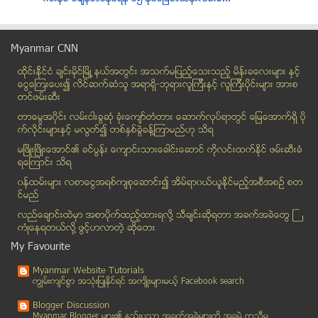
ေဒၚေအာင္ဆန္းစုၾကည္ႏွင့္ တပ္မေတာ္ ကာကြယ္ေရးဦးစီးခ်...
ဖုန္းေခၚဆိုခေလွ်ာ့ခ်ေပးေစခ်င္ (အယ္ဒီတာထံ ေပးစာ)
Myanmar CNN
ဒီရက္ပိုင္း Facebook တခြင္မွာ ဒီလူသံုးေယာက္သတင္း ေ...
ထိုင္းနို္င္ငံ ခ်င္းမိုင္ျမိဳ ့နယ္အတြင္း အသက္မျပည့္ေသးသည့္ မိန္းခေလးမ်ား နွင့္
ဘက္လုုိက္ျခင္း {သို႕} အဂတိ (၄)မ်ိဳး
ေငြေၾကးေပး၍ လိင္ဆက္ဆံသူ အရာရွိ-ဘုရားလူၾကီးနွင့္ လူၾကီးပိုင္းမ်ား အားစ
ဆီးဂိမ္းစ္ၿပိဳင္ပြဲက်င္းပမည့္ ရန္ကုန္ၿမိဳ႕တြင္း ၅ ...
တင္ဖမ္းဆီး
အစာအိမ္အနာေၾကာင့္ဗိုက္ေအာင့္ေနသလား?
တာေမြအ၀ိုင္း လမ္းငါးခြဆံု ခံုးေက်ာ္တံတား ေဆာက္လုပ္ရာတြင္ ေျမေအာက္ရွိ ပို
Galaxy Grand 2 ကို Samsung မိတ္ဆက္
က္လိုင္းမ်ားႏွင့္ မလြတ္၍ တစ္ႏွစ္ခြဲခန္႔ၾကာမည္ဟု သိရ
မ.ထ.သ ယာဥ္လုိင္းမ်ား ကားမ်ားတြင္ GPS စနစ္တပ္ဆင္ရန္...
မၿဖိဳးၿဖိဳးေအာင္၏ ခင္ပြန္း ေက်ာင္းသားေခါင္းေဆာင္ ကိုလင္းထက္ႏိုင္ ဖမ္းဆီးခံ
ရေၾကာင္း သိရ
Gems of English Conversation
၀န္ထမ္းမ်ား လစာေငြအရစ္က်စုေဆာင္း၍ အိမ္ရာ၀ယ္ယူႏုိင္မည့္အစီအစဥ္ စတ
မႏၲေလးတြင္ ယာဥ္ေၾကာပိတ္ဆုိ႔မႈျဖစ္ေစသည့္အခ်က္မ်ား ဂ...
င္မည္
ဆိုင္ကလုန္းမုန္တိုင္း 05B (LEHAR) သတင္း
လည္ေခ်ာင္းထဲမွာ အစာပိုက္ထည့္ထားရလုိ႔ သီခ်င္းဆုိရတာ အခက္အခဲေတြ ႀ
လက္ရွိတရုတ္ အစိုးရကို ဦးသန္းေရႊ ျပစ္တင္ေဝဖန္လိုက္...
ကံဳေနရတယ္လို႔ ဖြင့္ဟလာတဲ့ ဆုိေတး
တကၠသိုလ္ေနာက္ဆံူးနွစ္စာေမးပြဲေျဖခါနီးမွ ပုဒ္မ(၁၈)န...
My Favourite
ဘန္ေကာက္မွာ အေရးေပၚလံုၿခံဳေရးဥပေဒထုတ္ျပန္
Myanmar Website Tutorials
ဖယ္ဒရယ္ တပ္မေတာ္မူဝါဒ ေဒၚေအာင္ဆန္းစုၾကည္ေထာက္ခံ
ကၽြမ္းက်င္စြာ အသုံးျပဳႏုိင္ရင္ အက်ိဳးမ်ားမယ့္ Facebook search
BBC တစ္ႏွစ္တာအေကာင္းဆုံးအာဖရိကေဘာလုံးသမား ဆန္ကာတင္...
Blogger Discussion
ဆိပ္ကမ္းသာလမ္းရွိ ကြန္ၿပဴတာအေရာင္းဆုိင္ တစ္ဆုိင္ က...
Myanmar Blogger မ်ား၏ နည္းပညာ အခက္အခဲမ်ားကုိ အခမဲ့ ကူညီမ