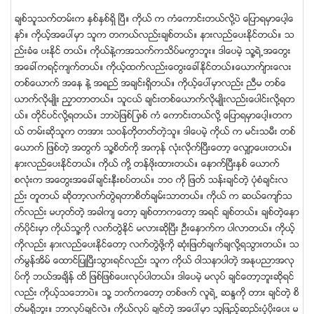
ခ်စ္သူသက္တမ္းက ႏွစ္ႏွစ္ရွိ ၿပီ။ ကိုယ္ က ကံေကာင္းတယ္လုိ႔ပဲ ေျပာရမွာေပါ့ေ
နာ္။ ကိုယ့္အေပၚမွာ သူက တကယ္လည္းခ်စ္တယ္။ နားလည္ေပးႏိုင္တယ္။ သ
ည္းခံေ ပးႏိုင္ တယ္။ ကိုယ္နဲ႔ကအသက္ကသိပ္မကြာဘူး။ ဒါေပမဲ့ သူ႔ရဲ႕အေတြး
အေခၚကရင့္က်က္တယ္။ ကိုယ့္ထက္လည္းေတြးေခၚႏိုင္တယ္။ေယာက္်ားေလး
တစ္ေယာက္ အေန နဲ႔ အရည္ အခ်င္းရွိတယ္။ ကိုယ့္ေပၚမွာလည္း ညီမ တစ္ေ
ယာက္လိုမ်ဳိး ညႇာတာတယ္။ သူငယ္ ခ်င္းတစ္ေယာက္လိုမ်ဳိးလည္းေပါင္းလို႔ရတ
ယ္။ တုိင္ပင္လို႔ရတယ္။ ဘာပဲျဖစ္ျ ဖစ္ ကံ ေကာင္းတယ္လို႔ ေျပာရမွာေပါ့။တက
ယ္ တမ္းဆိုသူက တအား သဝန္တိုတတ္တဲ့သူ။ ဒါေပမဲ့ ကိုယ္ က မင္းသမီး တစ္
ေယာက္ ျဖစ္တဲ့ အတြက္ သူ႔စိတ္ကို အကုန္ လုံးလိုက္ၿပီးေတာ့ ေလွ်ာ့ေပးတယ္။
နားလည္ေပးႏိုင္တယ္။ ကိုယ္ ကို႔ တန္ဖိုးထားတယ္။ ေနာက္ၿပီးႏွစ္ ေယာက္
စလုံးက အေတြးအေခၚခ်င္းနီးစပ္တယ္။ ဘဝ ကို ျဖတ္ သန္းခ်င္တဲ့ ပုံစံခ်င္းလ
ည္း တူတယ္ ဆိုတာ့လက္တြဲရတာစိတ္ခ်မ္းသာတယ္။ ကိုယ္ က ဆယ္ေက်ာ္သ
က္လည္း မဟုတ္တဲ့ အခါက် ေတာ့ ခ်စ္တာကေတာ့ အရင္ ခ်စ္တယ္။ ခ်စ္တဲ့ေနာ
က္ပိုင္းမွာ ကိုယ္သူ႔ကို လက္တြဲႏိုင္ မလားဆိုၿပီး ဦးေႏွာက္က ပါလာတယ္။ ကိုယ့္
ကိုလည္း နားလည္ေပးႏိုင္ေတာ့ လက္တြဲဖို႔ကို ဆုံးျဖတ္ခ်က္ခ်လို႔ရသြားတယ္။ သ
က္မြန္အိမ္ ေထာင္ျပဳၿပီးသြားရင္လည္း သူက ကိုယ္ ဝါသနာပါတဲ့ အႏုပညာအလု
ပ္ကို ဘယ္အခ်ိန္ ထိ ျဖစ္ျဖစ္ေပးလုပ္ပါတယ္။ ဒါေပမဲ့ မလုပ္ ခ်င္ေတာ့ဘူးဆိုရင္
လည္း ကိုယ့္သေဘာပဲ။ သူ႔ ဘက္ကေတာ့ တစ္ဖက္ လူရဲ႕ ဆႏၵကို တား ခ်င္တဲ့ စိ
တ္မရွိဘူး။ ဘာလုပ္ခ်င္လဲ။ ကိုယ္လုပ္ ခ်င္တဲ့ အေပၚမွာ သူျဖည့္ဆည္းပံ့ပိုးေပး မ