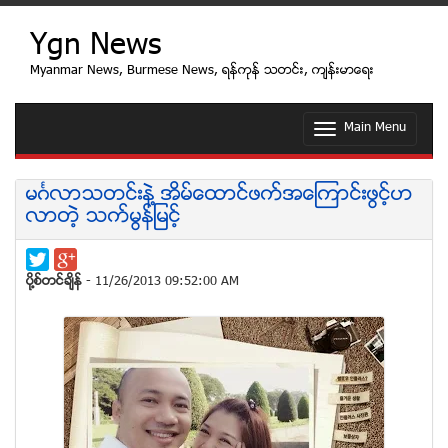
Ygn News
Myanmar News, Burmese News, ရန္ကုန္ သတင္း, က်န္းမာေရး
Main Menu
T
o
g
g
မဂၤလာသတင္းနဲ႔ အိမ္ေထာင္ဖက္အေၾကာင္းဖြင့္ဟ
l
လာတဲ့ သက္မြန္ျမင့္
e
n
a
v
ပုိ႔စ္တင္ခ်ိန္
- 11/26/2013 09:52:00 AM
i
g
a
t
i
o
n