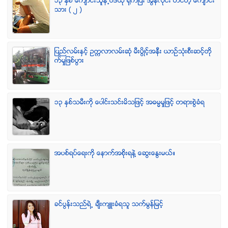
၁၃ ႏွစ္ ေက်ာင္းသူနဲ႕ဗီဒီယို ရိုက္ျပီး အြန္လိုင္း တင္တဲ့ ေက်ာင္း
သား ( ၂ )
ျပည္လမ္းႏွင့္ ဥကၠလာလမ္းဆုံ မီးပြိဳင့္အနီး ယာဥ္သုံးစီးဆင့္တို
က္မႈျဖစ္ပြား
၁၃ ႏွစ္သမီးကို ေပါင္းသင္းမိသျဖင့္ အဓမၼမႈျဖင့္ တရားစြဲခံရ
အပစ္ရပ္ေရးကို ေနာက္အစိုးရနဲ႔ ေဆြးေႏြးမယ္။
ခင္ပြန္းသည္ရဲ႕ ခ်ီးက်ဴးခံရသူ သက္မြန္ျမင့္