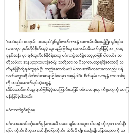
‘အာဒံရယ္၊ ဧဝရယ္၊ ဒသရယ္’႐ုပ္ရွင္ဇာတ္ကားနဲ႔ အကယ္ဒမီဆုရရွိၿပီး ႐ုပ္ရွင္ေ
လာကမွာ မွတ္တိုင္စိုက္ထူခဲ့ သူလည္းျဖစ္သူ အကယ္ဒမီသက္မြန္ျမင့္က ၂ဝ၁၄
ခုႏွစ္ဆန္း မွာ ခ်စ္သူကိုစစ္ႏိုင္နဲ႔အတူ မဂၤလာပြဲဆင္ႏႊဲေတာ့မွာျဖစ္ ပါတယ္။ သ
တို႔သမီးက အႏုပညာသမားျဖစ္ၿပီး သတို႔သားက ဗိသုကာပညာရွင္ျဖစ္တာမို႔ သ
က္မြန္ျမင့္တို႔ခ်စ္သူႏွစ္ ဦး တည္ေဆာက္မယ့္ မိသားစုအိမ္ကေလးကလည္း ပရိ
သတ္ေတြအဖို႔ စိတ္ဝင္စားစရာျဖစ္ေစမွာ အမွန္ပါပဲ။ စိတ္ခ်မ္း သာမႈနဲ႔ ဘဝတစ္ခု
ကို တည္ေဆာက္ခ်င္တဲ့ဆႏၵနဲ႔
အိမ္ေထာင္ဖက္ေရြးခ်ယ္ျဖစ္ခဲ့ပုံအေၾကာင္းအျပင္ မဂၤလာေရးရာ ကိစၥေတြကို ေမးျ
မန္းျဖစ္ခဲ့ပါတယ္။
မဂၤလာကိစၥစီစဥ္ေန
မဂၤလာသတင္းကုိသက္မြန္ကအသိ မေပး ခ်င္ေသးဘူး။ ဒါေပမဲ့ ဟိုလူက တစ္မ်ဳိး
ေျပာ လိုက္၊ ဒီလူက တစ္မ်ဳိးေျပာလိုက္။ အဲဒီလုိ မ်ဳိး အမ်ဳိးမ်ဳိးေျပာခံရတာကို သ