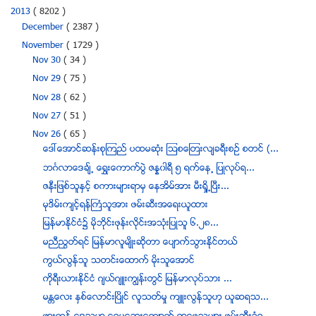
2013
( 8202 )
December
( 2387 )
November
( 1729 )
Nov 30
( 34 )
Nov 29
( 75 )
Nov 28
( 62 )
Nov 27
( 51 )
Nov 26
( 65 )
ေဒၚေအာင္ဆန္းစုၾကည္ ပထမဆုံး ၾသစေၾတးလ်ခရီးစဥ္ စတင္ (...
ဘဂၤလာေဒခ်္႕ ေရႊးေကာက္ပြဲ ဇႏၷ၀ါရီ ၅ ရက္ေန႕ ျပဳလုပ္ရ...
ဇနီးျဖစ္သူႏွင့္ စကားမ်ားရာမွ ေနအိမ္အား မီး႐ိႈ႕ၿပီး...
မုဒိမ္းက်င့္ရန္ႀကံသူအား ဖမ္းဆီးအေရးယူထား
ျမန္မာႏိုင္ငံ၌ မိုဘိုင္းဖုန္းလိုင္းအသံုးျပဳသူ ၆.၂၈...
မညီညြတ္ရင္ ျမန္မာလူမ်ိဳးဆိုတာ ေပ်ာက္သြားႏိုင္တယ္
ကြယ္လြန္သူ သတင္းေထာက္ မုိးသူေအာင္
ကိုရီးယားနိုင္ငံ ဂ်ယ္ဂ်ဴးကၽြန္းတြင္ ျမန္မာလုပ္သား ...
မႏၲေလး ႏွစ္ေလာင္းၿပိဳင္ လူသတ္မႈ က်ဴးလြန္သူဟု ယူဆရသ...