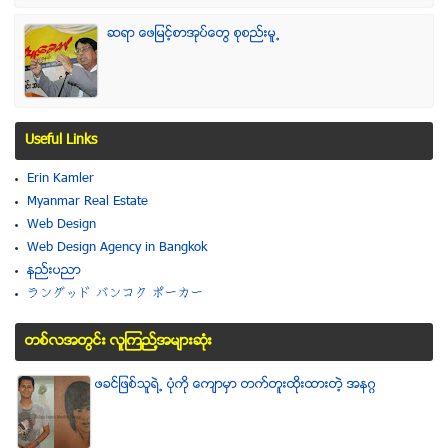
ဆရာ ေဖျမင့္စာအုပ္ေတြ စုစည္းမူ႕
Useful Links
Erin Kamler
Myanmar Real Estate
Web Design
Web Design Agency in Bangkok
နည္းပညာ
ラングッド バンコク ポーカー
တစ္လအတြင္း လူၾကည္႔အမ်ားဆံုး
ဖခင္ျဖစ္သူရဲ႕ ပံုကို ေက်ာမွာ တက္တူးထိုးထားတဲ့ အနဂၢ