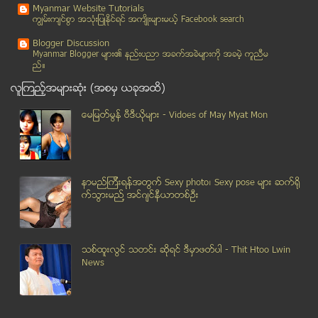
Myanmar Website Tutorials
ဆီးဂိမ္းစ္ၿပိဳင္ပြဲ လုံျခံဳေရးအတြက္ ခုိး၊ ဆုိး၊ ႏႈ...
ကၽြမ္းက်င္စြာ အသုံးျပဳႏုိင္ရင္ အက်ိဳးမ်ားမယ့္ Facebook search
ျမန္မာႏိုင္ငံ၏ လူတစ္ဦးခ်င္း အရည္အေသြးႏွင့္ ထုတ္လု...
Blogger Discussion
႐ိုဟင္ဂ်ာမ်ားအား ႏိုင္ငံသားျဖစ္ခြင့္ေပးရန္ ကုလသမဂၢ...
Myanmar Blogger မ်ား၏ နည္းပညာ အခက္အခဲမ်ားကုိ အခမဲ့ ကူညီမ
ည္။
ေက်ာက္ေတာ္ႏွင့္ ေပါက္ေတာၿမိဳ႕နယ္မ်ားတြင္ ကေလးငယ္ႏွ...
လူၾကည့္အမ်ားဆုံး (အစမွ ယခုအထိ)
မႏၲေလးၿမိဳ႕၊ ခ်မ္းေအးသာစံ ၿမိဳ႕နယ္အတြင္းရွိ ေနအိမ္...
ေပါက္ေတာျမိဳ႕နယ္မွ အသက္ (၅) ႏွစ္အရြယ္ ကေလးမ သတ္မူ ...
ေမျမတ္မြန္ ဗီဒီယုိမ်ား - Vidoes of May Myat Mon
ျမန္မာအမ်ဳိးသမီးမ်ားကုိ အဓိကထားၿပီး ျမန္မာ-တ႐ုတ္နယ...
ပ်က္သြားတဲ့ Data ေတြဘယ္လိုျပန္ယူၾကမလဲ
ပဋိပကၡမ်ား ထပ္မံမျဖစ္ပြားရန္ ရခိုင္ျပည္နယ္ ရပ္မိရပ...
နာမည္ၾကီးရန္အတြက္ Sexy photo၊ Sexy pose မ်ား ဆက္ရို
ၾကာညိဳျပင္ရြာမွ ၆ ႏွစ္ အရြယ္ ကေလးမ သတ္ျဖတ္မူ သံသယ ...
က္သြားမည္႔ အင္ဂ်င္နီယာတစ္ဦး
ရခုိင္ျပည္နယ္ ေက်ာက္ေတာ္တြင္ ေျခာက္ႏွစ္အရြယ္ သမီးင...
ဗဟန္းၿမိဳ႕နယ္ရွိ ေဆာက္လုပ္ေရးလုပ္ငန္းခြင္မွ လုပ္သာ...
AGD ဘဏ္ ေငြအပ္ထားသူမ်ား အလုံးအရင္းႏွင့္ ျပန္ထုတ္ယူ...
သစ္ထူးလြင္ သတင္း ဆုိရင္ ဒီမွာဖတ္ပါ - Thit Htoo Lwin
စကၤာပူေက်ာင္း ၁၃ ေက်ာင္း၏ ဝက္ဘ္ဆုိက္မ်ား တုိက္ခိုက...
News
အစြန္းခၽြတ္ေဆးျဖင့္ အေရျပားပ်က္စီးမႈကို ကုသႏိုင္ရန...
မႏၲေလးဘူတာႀကီးေရွ႕တြင္ ကားေစာင့္ေနစဥ္ အိတ္လုခံရ
ရခုိင္ျပည္နယ္ပဋိပကၡမွာ အမ်ိဳးသမီးေတြ ပစ္မွတ္ထားခံေ...