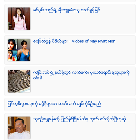
ခင္ပြန္းသည္ရဲ႕ ခ်ီးက်ဴးခံရသူ သက္မြန္ျမင့္
ေမျမတ္မြန္ ဗီဒီယုိမ်ား - Vidoes of May Myat Mon
က်ဳိင္းလပ္ၿမိဳ႕နယ္ခြဲတြင္ လက္နက္၊ မူးယစ္ေရာင္းခ်သူမ်ားကို
ဖမ္းမိ
ျမန္မာ့စီးပြားေရးကို ခရိုနီမ်ားက ဆက္လက္ ခ်ဳပ္ကိုင္ဥိီးမည္
သူရဦးေရႊမန္းကို ျပည္ခိုင္ျဖိဳးပါတီမွ ထုတ္ပယ္လိုက္ျပီဟုဆို