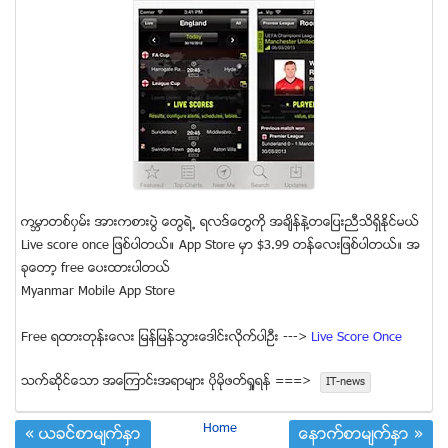
ကမၻာတစ္၀ွမ္း အားကစားပြဲ ေတြရဲ့ ရလဒ္ေတြကုိ အခ်ိန္နဲ့တေျပးညီသိရွိနုိင္မယ္
Live score once ျဖစ္ပါတယ္။ App Store မွာ $3.99 တန္ေလးျဖစ္ပါတယ္။ အ
ခုေတာ့ free ေပးထားပါတယ္
Myanmar Mobile App Store
Free ရထားတုန္းေလး ျမန္ျမန္သြားေဒါင္းလိုက္ပါဦး --->
Live Score Once
သက္ဆုိင္ေသာ အေၾကာင္းအရာမ်ား ပုိမုိဖတ္ရႈရန္ ===>
IT-news
Home
« ယခင္စာမ်က္ႏွာ
ေနာက္စာမ်က္ႏွာ »