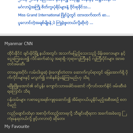
မဂၤလာပြဲအႀကိဳ စိတ္ကူးပုံရိပ္မ်ားနဲ႔ ဝုိင္းစုခုိင္သ...
Miss Grand International ၿပိဳင္ပြဲတြင္ ထားထက္ထက္ ဆ...
ပူေလာင္တဲ့အခ်စ္မ်ိဳးနဲ႕ပဲ ႀကံဳခဲ့ဖူးတယ္လို႔ဆိုတဲ့ ...
ယာဥ္ေက်ာ္တက္ရာမွ (၁၂)ဘီး ဆီေဘာက္စာယာဥ္တစ္စီး လမ္းေ...
နန္းခင္ေဇယ်ာရဲ႕ အိုက္တင္အေပၚ ခန္႔စည္သူရဲ႕သံုးသပ္ခ်က္
Myanmar CNN
မေလးရွားကုန္စည္ျပပြဲမွ ေပးအပ္သည့္ Explore Quest Wi...
ထိုင္းနို္င္ငံ ခ်င္းမိုင္ျမိဳ ့နယ္အတြင္း အသက္မျပည့္ေသးသည့္ မိန္းခေလးမ်ား နွင့္
ဘာသာေရးအေဆာက္အအံု ဗံုးခြဲဖို႔ ႀကံစည္သူေတြ ဖမ္းမိ
ေငြေၾကးေပး၍ လိင္ဆက္ဆံသူ အရာရွိ-ဘုရားလူၾကီးနွင့္ လူၾကီးပိုင္းမ်ား အားစ
ရဲခ်ဳပ္မ်ား၊ ေထြအုပ္မ်ားႏွင့္ ၿမိဳ႕နယ္ရဲစခန္းမ်ားက...
တင္ဖမ္းဆီး
ဘာေၾကာင့္ အေၾကာဆန္႔သင့္တာလဲ
တာေမြအ၀ိုင္း လမ္းငါးခြဆံု ခံုးေက်ာ္တံတား ေဆာက္လုပ္ရာတြင္ ေျမေအာက္ရွိ ပို
Facebook အဆိုေတာ္ ေမျမတ္မြန္နဲ႔ အင္တာဗ်ဴး
က္လိုင္းမ်ားႏွင့္ မလြတ္၍ တစ္ႏွစ္ခြဲခန္႔ၾကာမည္ဟု သိရ
စင္ကာပူ ဝန္ႀကီးခ်ဳပ္႐ံုးခန္း အလည္လာတဲ့ ဇီးကြက္
မၿဖိဳးၿဖိဳးေအာင္၏ ခင္ပြန္း ေက်ာင္းသားေခါင္းေဆာင္ ကိုလင္းထက္ႏိုင္ ဖမ္းဆီးခံ
ရေၾကာင္း သိရ
အမည္မသိလူေလးဦး တိုက္ခန္းတြင္း၀င္ကာ ဓားျဖင့္ခုတ္
၀န္ထမ္းမ်ား လစာေငြအရစ္က်စုေဆာင္း၍ အိမ္ရာ၀ယ္ယူႏုိင္မည့္အစီအစဥ္ စတ
အသက္ ၁၇ ႏွစ္အရြယ္ လူငယ္တစ္ဦးကို ဆယ္အိမ္မွဴးက ဝါယာ...
င္မည္
တာဝန္ထမ္းေဆာင္ေနေသာ ရဲတပ္ဖြဲ႕ ဝင္မ်ားကို ႐ုိက္ႏွက္...
လည္ေခ်ာင္းထဲမွာ အစာပိုက္ထည့္ထားရလုိ႔ သီခ်င္းဆုိရတာ အခက္အခဲေတြ ႀ
အမ်ဳိးသား ဒီမိုကေရစီအဖြဲ႕ခ်ဳပ္ ဥကၠ႒ ေဒၚေအာင္ဆန္းစု...
ကံဳေနရတယ္လို႔ ဖြင့္ဟလာတဲ့ ဆုိေတး
“ႏႈတ္ဆက္စကား...မွတ္သားစရာ”
My Favourite
ဓာတ္လိုက္ရာမွလက္ႏွစ္ ဖက္ျဖတ္ေတာက္လိုက္ရၿပီး ေဒၚေအာ...