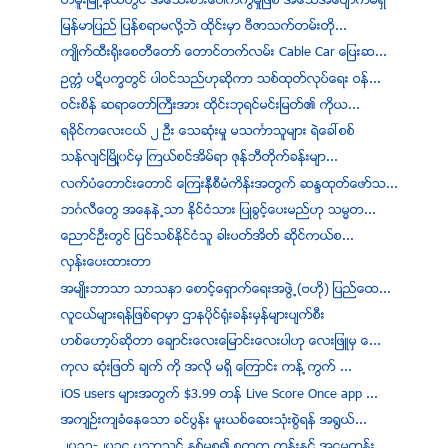
တမူးၿမိဳ႕နယ္တြင္ အေသးစားေပါက္ကြဲမႈျဖစ္ အေသအေပ်ာက္မရွိ
ျမန္မာျပည္ ျပန္စရာမလို့ဘဲ ထိုင္းမွာ ဗီဇာသက္တမ္းတို...
က်ဳိက္ထီး႐ိုးေစတီေတာ္ ေတာင္တက္လမ္း Cable Car ေျပးဆ...
ဥကၠံ ပဋိပကၡတြင္ ပါဝင္သည္ဟုဆိုကာ သစ္ထုတ္လုပ္ေရး ဝန္...
ဝင္းစိန္ ဆရာေတာ္ႀကီးအား ထိုင္းဘုရင္မင္းျမတ္၏ ကိုယ...
ရခိုင္ကေလးငယ္ ၂ ဦး ေသဆုံးမႈ မသကၤာသူမ်ား ရဲေခၚစစ္
သန္လ်င္ၿမိဳ႔၀င္မွ ႀကယ္စင္အိမ္ရာ ဇုန္ဘီတိုက္ခန္းမ်ာ...
လက္ပံေတာင္းေတာင္ ေၾကးနီစီမံကိန္းအတြက္ ဆႏၵထုတ္ေဖာ္သ...
ဘဂၤလီေတြ အေနနဲ႕သာ ႏိုင္ငံသား ျပဳခြင့္ေပးမည္ဟု သမၼတ...
ေညာင္ဦးတြင္ ျပင္သစ္ႏိုင္ငံသူ ခါးပတ္အိတ္ ဆိုင္ကယ္စ...
လွန္းေပးထားတာ
အမ်ဳိးဘာသာ သာသနာ ေစာင့္ေရွာက္ေရးအဖြဲ႕(ဗဟုိ) ျပည္ေထ...
လူငယ္မ်ားရန္ျဖစ္ရာမွာ ဌာနပုိင္႐ုံးခန္းမွန္မ်ားပ်က္စီး
ဟစ္ေဟာ့ပ္ဆုိတာ ေခ်ာင္းေလးေျမာင္းေလးပါဟု ေလးျဖဴမွ ေ...
ကုလ ဆံုးျဖတ္ ခ်က္ ကို အလို မရွိ ေၾကာင္း ကန္ ့ကြက္ ...
iOS users မ်ားအတြက္ $3.99 တန္ Live Score Once app ...
အက်ဥ္းက်ခံေနေသာ ခင္ပြန္း မူးယစ္ေဆးသုံးစြဲရန္ အ႐ြယ္...
၂၀၁၃-၂၀၁၄ ပညာသင္ ႏွစ္မွစ၍ စတုတၳ တန္းႏွင့္ အ႒မတန္း ...