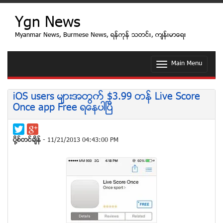
Ygn News
Myanmar News, Burmese News, ရန္ကုန္ သတင္း, က်န္းမာေရး
Main Menu
T
o
g
g
iOS users မ်ားအတြက္ $3.99 တန္ Live Score
l
Once app Free ရေနပါၿပီ
e
n
a
v
ပုိ႔စ္တင္ခ်ိန္
- 11/21/2013 04:43:00 PM
i
g
a
t
i
o
n