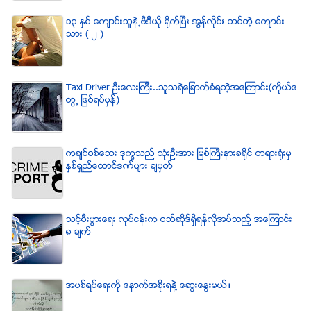
၁၃ ႏွစ္ ေက်ာင္းသူနဲ႕ဗီဒီယို ရိုက္ျပီး အြန္လိုင္း တင္တဲ့ ေက်ာင္း
သား ( ၂ )
Taxi Driver ဦးေလးၾကီး..သူသရဲေျခာက္ခံရတဲ့အေၾကာင္း(ကိုယ္ေ
တြ႕ ျဖစ္ရပ္မွန္)
ကခ်င္စစ္ေဘး ဒုကၡသည္ သံုးဦးအား ျမစ္ႀကီးနားခရိုင္ တရားရံုးမွ
ႏွစ္ရွည္ေထာင္ဒဏ္မ်ား ခ်မွတ္
သင့္စီးပြားေရး လုပ္ငန္းက ဝဘ္ဆိုဒ္ရွိရန္လိုအပ္သည့္ အေၾကာင္း
၈ ခ်က္
အပစ္ရပ္ေရးကို ေနာက္အစိုးရနဲ႔ ေဆြးေႏြးမယ္။