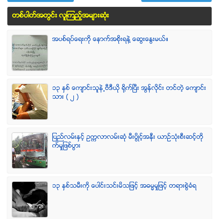
တစ္ပါတ္အတြင္း လူၾကည့္အမ်ားဆံုး
အပစ္ရပ္ေရးကို ေနာက္အစိုးရနဲ႔ ေဆြးေႏြးမယ္။
၁၃ ႏွစ္ ေက်ာင္းသူနဲ႕ဗီဒီယို ရိုက္ျပီး အြန္လိုင္း တင္တဲ့ ေက်ာင္း
သား ( ၂ )
ျပည္လမ္းႏွင့္ ဥကၠလာလမ္းဆုံ မီးပြိဳင့္အနီး ယာဥ္သုံးစီးဆင့္တို
က္မႈျဖစ္ပြား
၁၃ ႏွစ္သမီးကို ေပါင္းသင္းမိသျဖင့္ အဓမၼမႈျဖင့္ တရားစြဲခံရ