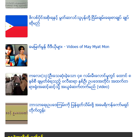
ဖိလစ္ပိုင္အစိုးရႏွင့္ မြတ္ဆလင္သူပုန္တို႔ ၿငိမ္းခ်မ္းေရးစာခ်ဳပ္ ခ်ဳပ္
ဆိုမည္
ေမျမတ္မြန္ ဗီဒီယုိမ်ား - Vidoes of May Myat Mon
ကေလး(၁၃)ဦးေသဆံုးခဲ့ေသာ ၄၈ လမ္းမီးေလာင္မႈတြင္ ေထာင္ ၈
ႏွစ္စီ ခ်မွတ္ခံရသည့္ ဗလီဆရာ ႏွစ္ဦး ဥပေဒအတိုင္း အထက္တ
ရားရံုးအဆင့္ဆင့္သို႔ အယူခံဆက္တက္မည္ (video)
ဘာသာေရးဥပေဒၾကမ္းကို ျပန္ရုတ္သိမ္းဖို႔ အေမရိကန္ေကာ္မရွင္
တိုက္တြန္း