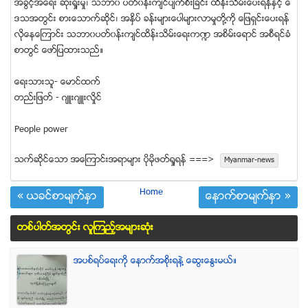
အခြင့္အေရး ဆုံး႐ႈံးမႈ၊ သဘာ၀ ပတ္၀န္းက်င္ပ်က္စီးျခင္း ထိန္းသိမ္းေပးရန္ႏွင့္ ေ
ဒသအတြင္း စားေသာက္ဆုိင္၊ အႏွိပ္ ခန္းမ်ားေပါမ်ားလာမႈတုိ႔ကုိ ေျဖရွင္းေပးရန္
လုိေနေၾကာင္း သဘာ၀ပတ္၀န္းက်င္ထိန္းသိမ္းေရးက႑ အစိမ္းေရာင္ အစီရင္ခံ
စာတြင္ ေဖာ္ျပထားသည္။
ေရးသားသူ- ေမာင္ထက္
တည္းျဖတ္ - ဂ်ဴးဂ်ဴးလိႈင္
People power
သက္ဆုိင္ေသာ အေၾကာင္းအရာမ်ား ပုိမုိဖတ္ရႈရန္ ===>
Myanmar-news
Home
« ယခင္စာမ်က္ႏွာ
ေနာက္စာမ်က္ႏွာ »
တစ္ပါတ္အတြင္း လူၾကည့္အမ်ားဆံုး
အပစ္ရပ္ေရးကို ေနာက္အစိုးရနဲ႔ ေဆြးေႏြးမယ္။