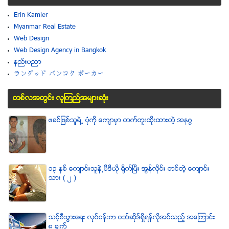
Erin Kamler
Myanmar Real Estate
Web Design
Web Design Agency in Bangkok
နည္းပညာ
ラングッド バンコク ポーカー
တစ္လအတြင္း လူၾကည္႔အမ်ားဆံုး
ဖခင္ျဖစ္သူရဲ႕ ပံုကို ေက်ာမွာ တက္တူးထိုးထားတဲ့ အနဂၢ
၁၃ ႏွစ္ ေက်ာင္းသူနဲ႕ဗီဒီယို ရိုက္ျပီး အြန္လိုင္း တင္တဲ့ ေက်ာင္း
သား ( ၂ )
သင့္စီးပြားေရး လုပ္ငန္းက ဝဘ္ဆိုဒ္ရွိရန္လိုအပ္သည့္ အေၾကာင္း
၈ ခ်က္