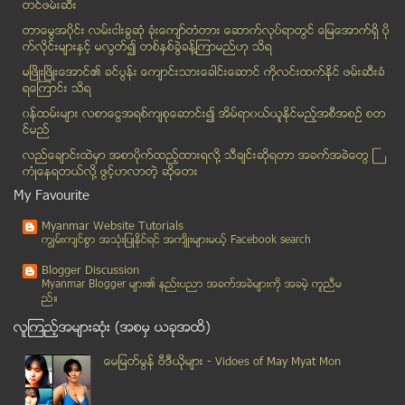
တင္ဖမ္းဆီး
ေငြေၾကးအက်ပ္အတည္းၾကားမွ မိဘႏွင့္သားသမီး (သို႔မဟုတ္...
တာေမြအ၀ိုင္း လမ္းငါးခြဆံု ခံုးေက်ာ္တံတား ေဆာက္လုပ္ရာတြင္ ေျမေအာက္ရွိ ပို
ဆီးဂိမ္းဖြင့္ပြဲ ေဝဖန္ေနသူေတြအေပၚ ဦးရဲထြဋ္ တုံ႔ျပ...
က္လိုင္းမ်ားႏွင့္ မလြတ္၍ တစ္ႏွစ္ခြဲခန္႔ၾကာမည္ဟု သိရ
Samsung မိုဘိုင္းဖုန္း၏ လွ်ိဳ ႔ဝွက္ ကုဒ္နံပါတ္မ်ား
မၿဖိဳးၿဖိဳးေအာင္၏ ခင္ပြန္း ေက်ာင္းသားေခါင္းေဆာင္ ကိုလင္းထက္ႏိုင္ ဖမ္းဆီးခံ
ရေၾကာင္း သိရ
Facebook ကို တစ္လဲြသံုးျခင္း
၀န္ထမ္းမ်ား လစာေငြအရစ္က်စုေဆာင္း၍ အိမ္ရာ၀ယ္ယူႏုိင္မည့္အစီအစဥ္ စတ
ခံတြင္းနံ႔ထြက္ေစသည့္ အေၾကာင္းရင္းမ်ား
င္မည္
“ လမ္းသရဲမွ ေသာတာပန္သုိ႔ ”... (အခ်ိန္မွီပါတယ္)
လည္ေခ်ာင္းထဲမွာ အစာပိုက္ထည့္ထားရလုိ႔ သီခ်င္းဆုိရတာ အခက္အခဲေတြ ႀ
ေဒြးမယ္ေနာ္ ညီအစ္မေရခ်ိဳးကန္ျဖင့္ ကမၻာလွည့္ ခရီးသြ...
ကံဳေနရတယ္လို႔ ဖြင့္ဟလာတဲ့ ဆုိေတး
ထိုိင္းမွ ကန္႕ကြက္သူမ်ားက ၀န္ႀကီးခ်ဳပ္ရံုးကုိ လွ်ပ...
My Favourite
မီးရႉးတုိင္ သယ္ေဆာင္ခြင့္ရသူ တဦးရဲ႕ ဘဝျဖတ္ပိုင္းတစ
Myanmar Website Tutorials
တကၠသုိလ္ ေက်ာင္းသားထုကုိ စီးပြားျဖစ္ လုပ္ကုိင္လာသည...
ကၽြမ္းက်င္စြာ အသုံးျပဳႏုိင္ရင္ အက်ိဳးမ်ားမယ့္ Facebook search
သေဘာၤ (သို႔) ေရြ႔လ်ားကၽြန္း
Blogger Discussion
အနာဂတ္ဆီက ေဖာက္ထြင္းၿမင္နိင္ေသာ LCD Bus
Myanmar Blogger မ်ား၏ နည္းပညာ အခက္အခဲမ်ားကုိ အခမဲ့ ကူညီမ
ည္။
Mozilla Firefox ထက္ ပိုတဲ့ Google Chrome ၏ ထူးျခား...
လူၾကည့္အမ်ားဆုံး (အစမွ ယခုအထိ)
လစဥ္ေၾကး ေပးစရာမလိုဘဲ ႐ုပ္သံလိုင္း(၁၅)လိုင္း ဖမ္းယ...
အသံုးမ်ားတဲ့..စကားအတိုေလးမ်ား - Short Conversation...
ေမျမတ္မြန္ ဗီဒီယုိမ်ား - Vidoes of May Myat Mon
ညစာစားရင္ ေရာဂါ ပုိျဖစ္မယ္
ေျမာက္ကိုရီးယား ေခါင္းေဆာင္ ကင္ဂ်ံဳအြန္ ဦးေလးျဖစ္...