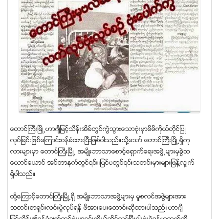
ေတာင္ႀကီးၿမိဳ႕ဟာဂ်ီျမင့္သိန္းအိမ္တြင္ကြဲသြားေသာဗံုးမွာမိမိကိုယ္တိုင္ျပဳ
လုပ္ျခင္းျဖစ္ေၾကာင္းဝန္ခံထားၿပီးျဖစ္ပါသည္။သို႔ေသာ္ ေတာင္ႀကီးၿမိဳ႕ရွိကု
လားမ်ားမွာ ေတာင္ႀကီးၿမိဳ႕ အမ်ိဳးဘာသာေစာင့္ေရွာက္ေရးအဖြဲ႕မ်ားမွခြဲသ
ေယာင္ေယာင္ အင္တာနက္တြင္၎၊ျပင္ပတြင္၎သတင္းမွားမ်ားျဖန္႔လွ်က္
ရွိပါသည္။
ထို႔ေၾကာင့္ေတာင္ႀကီးၿမိဳ႕ရွိ အမ်ိဳးဘာသာအဖြဲ႔မ်ားမွ မူစလင္အဖြဲ႔မ်ားအား
သတင္းစာရွင္းလင္းပြဲလုပ္ရန္ ဖိအားေပးေတာင္းဆိုထားပါသည္။ဟာဂ်ီ