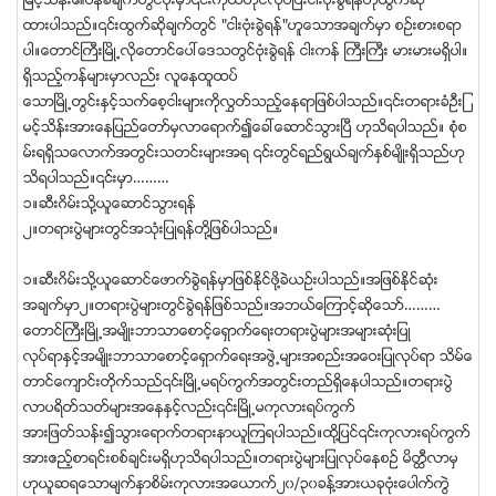
ျမင့္သိန္း၏ဝန္ခံခ်က္တြင္ဗံုးမွာ၎ကိုယ္တိုင္လုပ္ၿပီးငါးဗံုးခြဲရန္ဟုထြက္ဆို
ထားပါသည္။၎ထြက္ဆိုခ်က္တြင္ "ငါးဗံုးခြဲရန္"ဟူေသာအခ်က္မွာ စဥ္းစားစရာ
ပါ။ေတာင္ႀကီးၿမိဳ႕လိုေတာင္ေပၚေဒသတြင္ဗံုးခြဲရန္ ငါးကန္ ႀကီးႀကီး မားမားမရွိပါ။
ရွိသည့္ကန္မ်ားမွာလည္း လူေနထူထပ္
ေသာၿမိဳ႕တြင္းနွင့္သက္ေစ့ငါးမ်ားကိုလႊတ္သည့္ေနရာျဖစ္ပါသည္။၎တရားခံဦးျ
မင့္သိန္းအားေနျပည္ေတာ္မွလာေရာက္၍ေခၚေဆာင္သြားၿပီ ဟုသိရပါသည္။ စံုစ
မ္းရရွိသေလာက္အတြင္းသတင္းမ်ားအရ ၎တြင္ရည္ရြယ္ခ်က္နွစ္မ်ိဳးရွိသည္ဟု
သိရပါသည္။၎မွာ………
၁။ဆီးဂိမ္းသို႔ယူေဆာင္သြားရန္
၂။တရားပြဲမ်ားတြင္အသံုးျပဳရန္တို႔ျဖစ္ပါသည္။
၁။ဆီးဂိမ္းသို႔ယူေဆာင္ေဖာက္ခြဲရန္မွာျဖစ္နိုင္ဖို႔ခဲယဥ္းပါသည္။အျဖစ္နိုင္ဆံုး
အခ်က္မွာ၂။တရားပြဲမ်ားတြင္ခြဲရန္ျဖစ္သည္။အဘယ္ေၾကာင့္ဆိုေသာ္………
ေတာင္ႀကီးၿမိဳ႕အမ်ိဳးဘာသာေစာင့္ေရွာက္ေရးတရားပြဲမ်ားအမ်ားဆံုးျပဳ
လုပ္ရာနွင့္အမ်ိဳးဘာသာေစာင့္ေရွာက္ေရးအဖြဲ႕မ်ားအစည္းအေဝးျပဳလုပ္ရာ သိမ္ေ
တာင္ေက်ာင္းတိုက္သည္၎ၿမိဳ႕မရပ္ကြက္အတြင္းတည္ရွိေနပါသည္။တရားပြဲ
လာပရိတ္သတ္မ်ားအေနနွင့္လည္း၎ၿမိဳ႕မကုလားရပ္ကြက္
အားျဖတ္သန္း၍သြားေရာက္တရားနာယူၾကရပါသည္။ထို႔ျပင္၎ကုလားရပ္ကြက္
အားဧည့္စာရင္းစစ္ခ်င္းမရွိဟုသိရပါသည္။တရားပြဲမ်ားျပဳလုပ္ေနစဥ္ မိတၳီလာမွ
ဟုယူဆရေသာမ်က္နွာစိမ္းကုလားအေယာက္၂၀/၃၀ခန္႔အားယခုဗံုးေပါက္ကြဲ