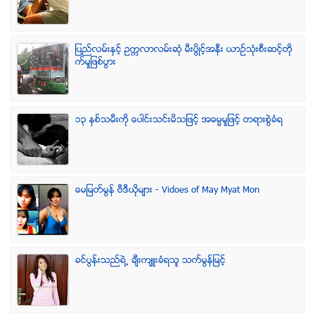
ျပည္လမ္းႏွင့္ ဥကၠလာလမ္းဆုံ မီးပြိဳင့္အနီး ယာဥ္သုံးစီးဆင့္တို
က္မႈျဖစ္ပြား
၁၃ ႏွစ္သမီးကို ေပါင္းသင္းမိသျဖင့္ အဓမၼမႈျဖင့္ တရားစြဲခံရ
ေမျမတ္မြန္ ဗီဒီယုိမ်ား - Vidoes of May Myat Mon
ခင္ပြန္းသည္ရဲ႕ ခ်ီးက်ဴးခံရသူ သက္မြန္ျမင့္