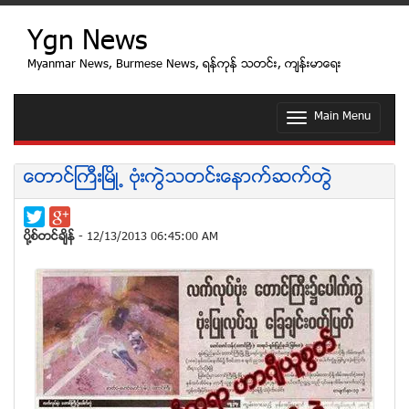
Ygn News
Myanmar News, Burmese News, ရန္ကုန္ သတင္း, က်န္းမာေရး
Main Menu
T
o
g
g
ေတာင္ႀကီးၿမိဳ႕ ဗံုးကြဲသတင္းေနာက္ဆက္တြဲ
l
e
n
a
ပုိ႔စ္တင္ခ်ိန္
- 12/13/2013 06:45:00 AM
v
i
g
a
t
i
o
n