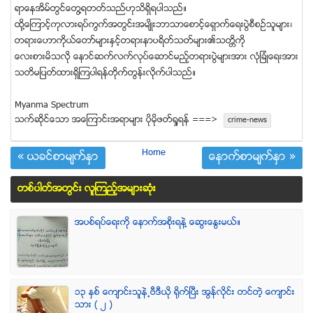
ရာေနအိမ္တြင္ေတြ႔ရတတ္သည္ဟုသိရွိရပါသည္။
ထို႔ေၾကာင့္ကုလားရပ္ကြက္အတြင္းအမ်ိဳးဘာသာေစာင့္ေရွာက္ေရးပြဲစီစဥ္သူမ်ား၊
တရားေဟာကိုယ္ေတာ္မ်ားနွင့္တရားနာပရိတ္သတ္မ်ား၏သတၲိကို
ေလးစားမိသလို ေနာင္ဆက္လက္လုပ္ေဆာင္မည့္တရားပြဲမ်ားအား လံုျခံဳေရးအား
သတိမျပတ္ထားရွိၾကပါရန္တိုက္တြန္းလိုက္ပါသည္။
Myanma Spectrum
သက္ဆုိင္ေသာ အေၾကာင္းအရာမ်ား ပုိမုိဖတ္ရႈရန္ ===>
crime-news
Home
« ယခင္စာမ်က္ႏွာ
ေနာက္စာမ်က္ႏွာ »
တစ္ပါတ္အတြင္း လူၾကည့္အမ်ားဆံုး
အပစ္ရပ္ေရးကို ေနာက္အစိုးရနဲ႔ ေဆြးေႏြးမယ္။
၁၃ ႏွစ္ ေက်ာင္းသူနဲ႕ဗီဒီယို ရိုက္ျပီး အြန္လိုင္း တင္တဲ့ ေက်ာင္း
သား ( ၂ )