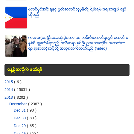
ဖိလစ္ပိုင္အစိုးရႏွင့္ မြတ္ဆလင္သူပုန္တို႔ ၿငိမ္းခ်မ္းေရးစာခ်ဳပ္ ခ်ဳပ္
ဆိုမည္
ကေလး(၁၃)ဦးေသဆံုးခဲ့ေသာ ၄၈ လမ္းမီးေလာင္မႈတြင္ ေထာင္ ၈
ႏွစ္စီ ခ်မွတ္ခံရသည့္ ဗလီဆရာ ႏွစ္ဦး ဥပေဒအတိုင္း အထက္တ
ရားရံုးအဆင့္ဆင့္သို႔ အယူခံဆက္တက္မည္ (video)
ေန႔စြဲအလိုက္ ဖတ္ရန္
2015
( 6 )
2014
( 15031 )
2013
( 8202 )
December
( 2387 )
Dec 31
( 98 )
Dec 30
( 80 )
Dec 29
( 65 )