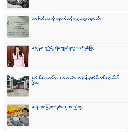
အပစ္ရပ္ေရးကို ေနာက္အစိုးရနဲ႔ ေဆြးေႏြးမယ္။
ခင္ပြန္းသည္ရဲ႕ ခ်ီးက်ဴးခံရသူ သက္မြန္ျမင့္
အင္းစိန္ေထာင္မွာ အစာငတ္ခံ ဆႏၵျပသူႏွစ္ဦး စစ္ေခြးတုိက္
ပုိ႔ခံရ
ဆရာ ေဖျမင့္စာအုပ္ေတြ စုစည္းမူ႕