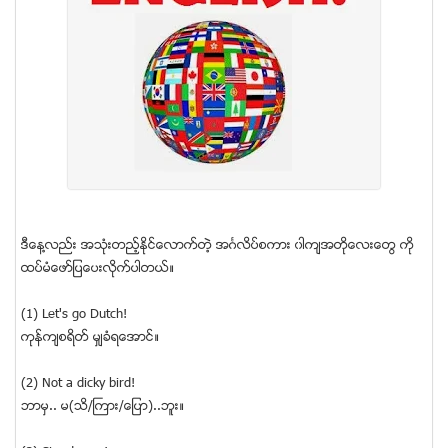
ဒီေန႔လည္း အသံုးတည့္ႏိုင္ေလာက္တဲ့ အဂၤလိပ္စကား ၀ါက်အတိုေလးေတြ ကို
ထပ္မံေဖာ္ျပေပးလိုက္ပါတယ္။
(1) Let's go Dutch!
ကုန္က်စရိတ္ မွ်ခံရေအာင္။
(2) Not a dicky bird!
ဘာမွ.. မ(သိ/ႀကား/ေျပာ)..ဘူး။