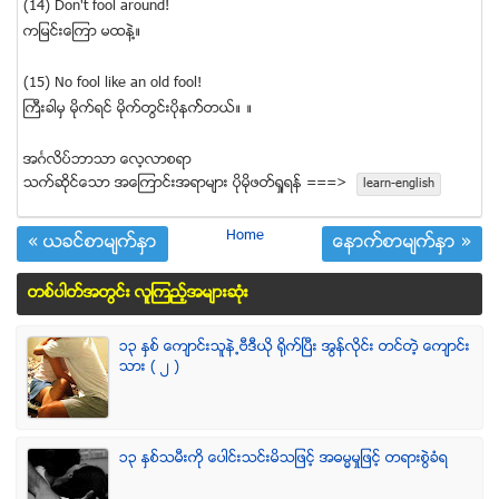
(14) Don't fool around!
ကျမင္းေၾကာ မထနဲ႔။
(15) No fool like an old fool!
ႀကီးခါမွ မိုက္ရင္ မိုက္တြင္းပိုနက္္တယ္။ ။
အဂၤလိပ္ဘာသာ ေလ့လာစရာ
သက္ဆုိင္ေသာ အေၾကာင္းအရာမ်ား ပုိမုိဖတ္ရႈရန္ ===>
learn-english
Home
« ယခင္စာမ်က္ႏွာ
ေနာက္စာမ်က္ႏွာ »
တစ္ပါတ္အတြင္း လူၾကည့္အမ်ားဆံုး
၁၃ ႏွစ္ ေက်ာင္းသူနဲ႕ဗီဒီယို ရိုက္ျပီး အြန္လိုင္း တင္တဲ့ ေက်ာင္း
သား ( ၂ )
၁၃ ႏွစ္သမီးကို ေပါင္းသင္းမိသျဖင့္ အဓမၼမႈျဖင့္ တရားစြဲခံရ