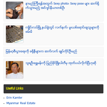
နာမည္ၾကီးရန္အတြက္ Sexy photo၊ Sexy pose မ်ား ဆက္ရို
က္သြားမည္႔ အင္ဂ်င္နီယာတစ္ဦး
က်ဳိင္းလပ္ၿမိဳ႕နယ္ခြဲတြင္ လက္နက္၊ မူးယစ္ေရာင္းခ်သူမ်ားကို
ဖမ္းမိ
ျမန္မာ့စီးပြားေရးကို ခရိုနီမ်ားက ဆက္လက္ ခ်ဳပ္ကိုင္ဥိီးမည္
သူရဦးေရႊမန္းကို ျပည္ခိုင္ျဖိဳးပါတီမွ ထုတ္ပယ္လိုက္ျပီဟုဆို
Useful Links
Erin Kamler
Myanmar Real Estate