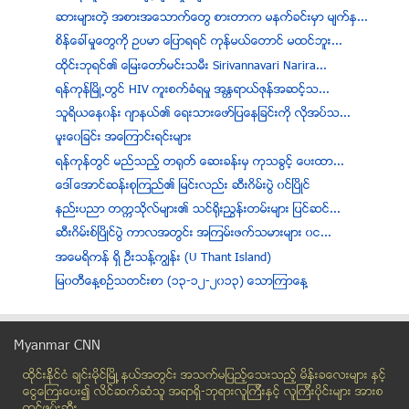
ဆားမ်ားတဲ့ အစားအေသာက္ေတြ စားတာက မနက္ခင္းမွာ မ်က္နွ...
စိန္ေခၚမႈေတြကို ဥပမာ ေျပာရရင္ ကုန္မယ္ေတာင္ မထင္ဘူး...
ထုိင္းဘုရင္၏ ေျမးေတာ္မင္းသမီး Sirivannavari Narira...
ရန္ကုန္ၿမိဳ႕တြင္ HIV ကူးစက္ခံရမႈ အႏၱရာယ္ဇုန္အဆင့္သ...
သူရိယေန၀န္း ဂ်ာနယ္၏ ေရးသားေဖာ္ျပေနျခင္းကို လိုအပ္သ...
မူးေ၀ျခင္း အေၾကာင္းရင္းမ်ား
ရန္ကုန္တြင္ မည္သည့္ တ႐ုတ္ ေဆးခန္းမွ ကုသခြင့္ ေပးထာ...
ေဒၚေအာင္ဆန္းစုၾကည္၏ ျမင္းလည္း ဆီးဂိမ္းပြဲ ၀င္ၿပိဳင္
နည္းပညာ တကၠသိုလ္မ်ား၏ သင္႐ိုးညႊန္းတမ္းမ်ား ျပင္ဆင္...
ဆီးဂိမ္းစ္ၿပိဳင္ပြဲ ကာလအတြင္း အၾကမ္းဖက္သမားမ်ား ၀င...
အေမရိကန္ ရွိ ဦးသန္႔ကြ်န္း (U Thant Island)
ျမ၀တီေန႔စဥ္သတင္းစာ (၁၃-၁၂-၂၀၁၃) ေသာၾကာေန႔
ပံုမွန္ေသာက္ရင္ အသက္ရွည္တယ္
ရတနာပံုေန႔စဥ္သတင္းစာ (၁၃-၁၂-၂၀၁၃) ေသာၾကာေန႔
Myanmar CNN
ျမန္မာ့အလင္း သတင္းစာ (၁၃-၁၂-၂၀၁၃)
ထိုင္းနို္င္ငံ ခ်င္းမိုင္ျမိဳ ့နယ္အတြင္း အသက္မျပည့္ေသးသည့္ မိန္းခေလးမ်ား နွင့္
ေၾကးမုံ သတင္းစာ (၁၃-၁၂-၂၀၁၃)
ေငြေၾကးေပး၍ လိင္ဆက္ဆံသူ အရာရွိ-ဘုရားလူၾကီးနွင့္ လူၾကီးပိုင္းမ်ား အားစ
Star Wars ဇာတ္ေကာင္ ျဖစ္သြားသည့္ ေဒၚေအာင္ဆန္းစုၾကည္
တင္ဖမ္းဆီး