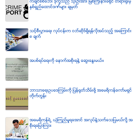
ကခ်င္စစ္ေဘး ဒုကၡသည္ သံုးဦးအား ျမစ္ႀကီးနားခရိုင္ တရားရံုးမွ
ႏွစ္ရွည္ေထာင္ဒဏ္မ်ား ခ်မွတ္
သင့္စီးပြားေရး လုပ္ငန္းက ဝဘ္ဆိုဒ္ရွိရန္လိုအပ္သည့္ အေၾကာင္း
၈ ခ်က္
အပစ္ရပ္ေရးကို ေနာက္အစိုးရနဲ႔ ေဆြးေႏြးမယ္။
ဘာသာေရးဥပေဒၾကမ္းကို ျပန္ရုတ္သိမ္းဖို႔ အေမရိကန္ေကာ္မရွင္
တိုက္တြန္း
အေမရိကန္ရဲ႕ ယံုၾကည္မႈရေအာင္ အလုပ္နဲ႔သက္ေသျပမယ္လုိ႔ အ
စုိးရေျပာၾကား