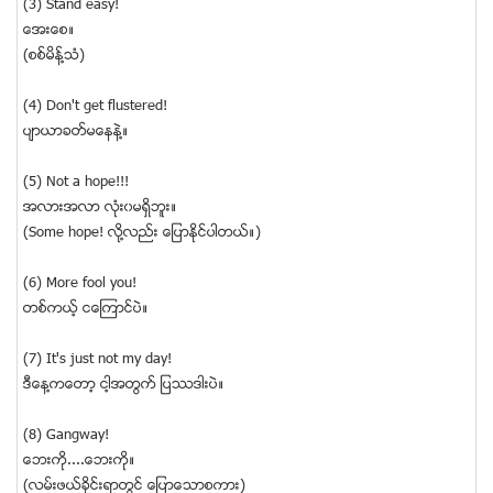
(3) Stand easy!
ေအးေစ။
(စစ္မိန္႔သံ)
(4) Don't get flustered!
ပ်ာယာခတ္မေနနဲ႔။
(5) Not a hope!!!
အလားအလာ လံုး၀မရွိဘူး။
(Some hope! လို႔လည္း ေျပာႏိုင္ပါတယ္။)
(6) More fool you!
တစ္ကယ့္ ငေၾကာင္ပဲ။
(7) It's just not my day!
ဒီေန႔ကေတာ့ ငါ့အတြက္ ျပႆဒါးပဲ။
(8) Gangway!
ေဘးကို....ေဘးကို။
(လမ္းဖယ္ခိုင္းရာတြင္ ေျပာေသာစကား)