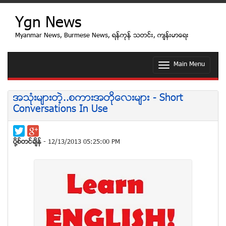
Ygn News
Myanmar News, Burmese News, ရန္ကုန္ သတင္း, က်န္းမာေရး
Main Menu
T
o
g
g
အသံုးမ်ားတဲ့..စကားအတိုေလးမ်ား - Short
l
Conversations In Use
e
n
a
v
ပုိ႔စ္တင္ခ်ိန္
- 12/13/2013 05:25:00 PM
i
g
a
t
i
o
n