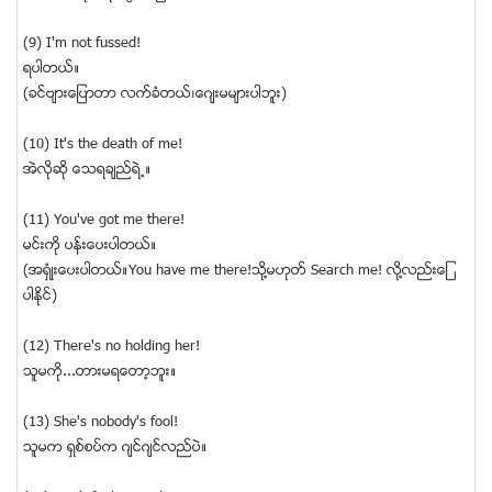
(9) I'm not fussed!
ရပါတယ္။
(ခင္ဗ်ားေျပာတာ လက္ခံတယ္၊ေဂ်းမမ်ားပါဘူး)
(10) It's the death of me!
အဲလိုဆို ေသရခ်ည္ရဲ႕။
(11) You've got me there!
မင္းကို ပန္းေပးပါတယ္။
(အရံွဳးေပးပါတယ္။You have me there!သို႔မဟုတ္ Search me! လို႔လည္းေျ
ပာႏိုင္)
(12) There's no holding her!
သူမကို...တားမရေတာ့ဘူး။
(13) She's nobody's fool!
သူမက ရွစ္စပ္က ဂ်င္ဂ်င္လည္ပဲ။