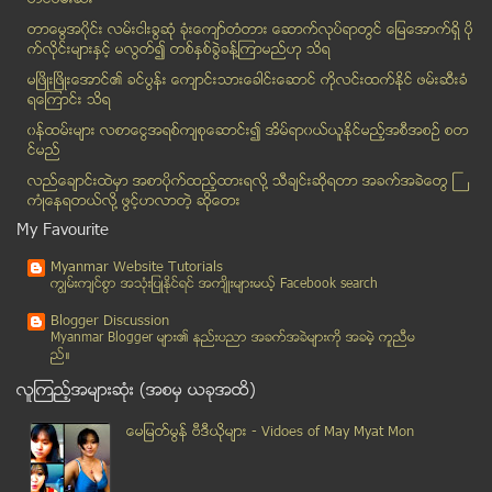
ေငြေၾကးအက်ပ္အတည္းၾကားမွ မိဘႏွင့္သားသမီး (သို႔မဟုတ္...
တာေမြအ၀ိုင္း လမ္းငါးခြဆံု ခံုးေက်ာ္တံတား ေဆာက္လုပ္ရာတြင္ ေျမေအာက္ရွိ ပို
ဆီးဂိမ္းဖြင့္ပြဲ ေဝဖန္ေနသူေတြအေပၚ ဦးရဲထြဋ္ တုံ႔ျပ...
က္လိုင္းမ်ားႏွင့္ မလြတ္၍ တစ္ႏွစ္ခြဲခန္႔ၾကာမည္ဟု သိရ
Samsung မိုဘိုင္းဖုန္း၏ လွ်ိဳ ႔ဝွက္ ကုဒ္နံပါတ္မ်ား
မၿဖိဳးၿဖိဳးေအာင္၏ ခင္ပြန္း ေက်ာင္းသားေခါင္းေဆာင္ ကိုလင္းထက္ႏိုင္ ဖမ္းဆီးခံ
ရေၾကာင္း သိရ
Facebook ကို တစ္လဲြသံုးျခင္း
၀န္ထမ္းမ်ား လစာေငြအရစ္က်စုေဆာင္း၍ အိမ္ရာ၀ယ္ယူႏုိင္မည့္အစီအစဥ္ စတ
ခံတြင္းနံ႔ထြက္ေစသည့္ အေၾကာင္းရင္းမ်ား
င္မည္
“ လမ္းသရဲမွ ေသာတာပန္သုိ႔ ”... (အခ်ိန္မွီပါတယ္)
လည္ေခ်ာင္းထဲမွာ အစာပိုက္ထည့္ထားရလုိ႔ သီခ်င္းဆုိရတာ အခက္အခဲေတြ ႀ
ေဒြးမယ္ေနာ္ ညီအစ္မေရခ်ိဳးကန္ျဖင့္ ကမၻာလွည့္ ခရီးသြ...
ကံဳေနရတယ္လို႔ ဖြင့္ဟလာတဲ့ ဆုိေတး
ထိုိင္းမွ ကန္႕ကြက္သူမ်ားက ၀န္ႀကီးခ်ဳပ္ရံုးကုိ လွ်ပ...
My Favourite
မီးရႉးတုိင္ သယ္ေဆာင္ခြင့္ရသူ တဦးရဲ႕ ဘဝျဖတ္ပိုင္းတစ
Myanmar Website Tutorials
တကၠသုိလ္ ေက်ာင္းသားထုကုိ စီးပြားျဖစ္ လုပ္ကုိင္လာသည...
ကၽြမ္းက်င္စြာ အသုံးျပဳႏုိင္ရင္ အက်ိဳးမ်ားမယ့္ Facebook search
သေဘာၤ (သို႔) ေရြ႔လ်ားကၽြန္း
Blogger Discussion
အနာဂတ္ဆီက ေဖာက္ထြင္းၿမင္နိင္ေသာ LCD Bus
Myanmar Blogger မ်ား၏ နည္းပညာ အခက္အခဲမ်ားကုိ အခမဲ့ ကူညီမ
ည္။
Mozilla Firefox ထက္ ပိုတဲ့ Google Chrome ၏ ထူးျခား...
လူၾကည့္အမ်ားဆုံး (အစမွ ယခုအထိ)
လစဥ္ေၾကး ေပးစရာမလိုဘဲ ႐ုပ္သံလိုင္း(၁၅)လိုင္း ဖမ္းယ...
အသံုးမ်ားတဲ့..စကားအတိုေလးမ်ား - Short Conversation...
ေမျမတ္မြန္ ဗီဒီယုိမ်ား - Vidoes of May Myat Mon
ညစာစားရင္ ေရာဂါ ပုိျဖစ္မယ္
ေျမာက္ကိုရီးယား ေခါင္းေဆာင္ ကင္ဂ်ံဳအြန္ ဦးေလးျဖစ္...