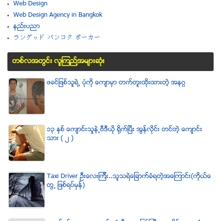
Web Design
Web Design Agency in Bangkok
နည္းပညာ
ラングッド バンコク ポーカー
တစ္လအတြင္း လူၾကည္႔အမ်ားဆံုး
ဖခင္ျဖစ္သူရဲ႕ ပံုကို ေက်ာမွာ တက္တူးထိုးထားတဲ့ အနဂၢ
၁၃ ႏွစ္ ေက်ာင္းသူနဲ႕ဗီဒီယို ရိုက္ျပီး အြန္လိုင္း တင္တဲ့ ေက်ာင္း
သား ( ၂ )
Taxi Driver ဦးေလးၾကီး..သူသရဲေျခာက္ခံရတဲ့အေၾကာင္း(ကိုယ္ေ
တြ႕ ျဖစ္ရပ္မွန္)