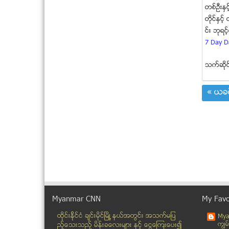
တစ္ဦးႏွ
တိုင္ႏွင့
င္း ဘုရင
7 Day Da
သက္ဆုိင
« ယခင
Myanmar CNN
My Favo
ထိုင္းနို္င္ငံ ခ်င္းမိုင္ျမိဳ ့နယ္အတြင္း အသက္မျပ
Mya
ကၽြမ
ည့္ေသးသည့္ မိန္းခေလးမ်ား နွင့္ ေငြေၾကးေပး၍