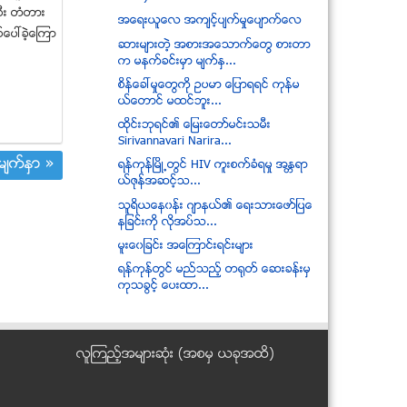
စီး တံတား
အေရးယူေလ အက်င့္ပ်က္မႈေပ်ာက္ေလ
စ္ေပၚခဲ့ေၾကာ
ဆားမ်ားတဲ့ အစားအေသာက္ေတြ စားတာ
က မနက္ခင္းမွာ မ်က္နွ...
စိန္ေခၚမႈေတြကို ဥပမာ ေျပာရရင္ ကုန္မ
ယ္ေတာင္ မထင္ဘူး...
ထုိင္းဘုရင္၏ ေျမးေတာ္မင္းသမီး
Sirivannavari Narira...
်က္ႏွာ »
ရန္ကုန္ၿမိဳ႕တြင္ HIV ကူးစက္ခံရမႈ အႏၱရာ
ယ္ဇုန္အဆင့္သ...
သူရိယေန၀န္း ဂ်ာနယ္၏ ေရးသားေဖာ္ျပေ
နျခင္းကို လိုအပ္သ...
မူးေ၀ျခင္း အေၾကာင္းရင္းမ်ား
ရန္ကုန္တြင္ မည္သည့္ တ႐ုတ္ ေဆးခန္းမွ
ကုသခြင့္ ေပးထာ...
ေဒၚေအာင္ဆန္းစုၾကည္၏ ျမင္းလည္း ဆီး
ဂိမ္းပြဲ ၀င္ၿပိဳင္
နည္းပညာ တကၠသိုလ္မ်ား၏ သင္႐ိုးညႊန္း
လူၾကည့္အမ်ားဆုံး (အစမွ ယခုအထိ)
တမ္းမ်ား ျပင္ဆင္...
ဆီးဂိမ္းစ္ၿပိဳင္ပြဲ ကာလအတြင္း အၾကမ္းဖ
က္သမားမ်ား ၀င...