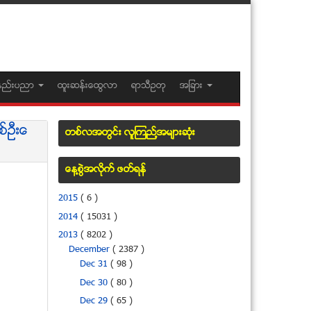
နည္းပညာ
ထူးဆန္းေထြလာ
ရာသီဥတု
အျခား
္ဦးေ
တစ္လအတြင္း လူၾကည္႔အမ်ားဆံုး
ေန႔စြဲအလိုက္ ဖတ္ရန္
2015
( 6 )
2014
( 15031 )
2013
( 8202 )
December
( 2387 )
Dec 31
( 98 )
Dec 30
( 80 )
Dec 29
( 65 )