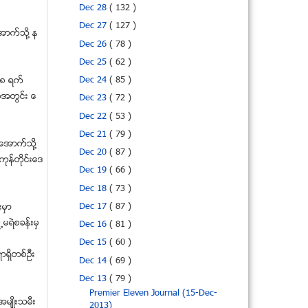
Dec 28
( 132 )
Dec 27
( 127 )
အာက္သို႔ န
Dec 26
( 78 )
Dec 25
( 62 )
Dec 24
( 85 )
 ၈ ရက္
စ္အတြင္း ေ
Dec 23
( 72 )
Dec 22
( 53 )
Dec 21
( 79 )
ေအာက္သို႔
Dec 20
( 87 )
ုန္တိုင္းေဒ
Dec 19
( 66 )
Dec 18
( 73 )
Dec 17
( 87 )
မွာ
မရဲစခန္းမွ
Dec 16
( 81 )
Dec 15
( 60 )
ရွိတစ္ဦး
Dec 14
( 69 )
Dec 13
( 79 )
Premier Eleven Journal (15-Dec-
မ်ဳိးသမီး
2013)