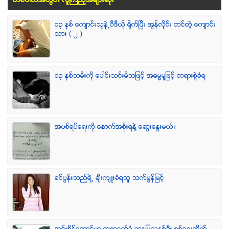
တစ္ပါတ္အတြင္း လူၾကည့္အမ်ားဆံုး
၁၃ ႏွစ္ ေက်ာင္းသူနဲ႕ဗီဒီယို ရိုက္ျပီး အြန္လိုင္း တင္တဲ့ ေက်ာင္း
သား ( ၂ )
၁၃ ႏွစ္သမီးကို ေပါင္းသင္းမိသျဖင့္ အဓမၼမႈျဖင့္ တရားစြဲခံရ
အပစ္ရပ္ေရးကို ေနာက္အစိုးရနဲ႔ ေဆြးေႏြးမယ္။
ခင္ပြန္းသည္ရဲ႕ ခ်ီးက်ဴးခံရသူ သက္မြန္ျမင့္