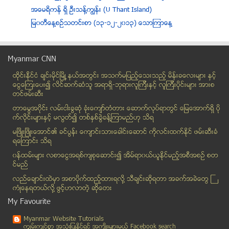
အေမရိကန္ ရွိ ဦးသန္႔ကြ်န္း (U Thant Island)
ျမ၀တီေန႔စဥ္သတင္းစာ (၁၃-၁၂-၂၀၁၃) ေသာၾကာေန႔
ပံုမွန္ေသာက္ရင္ အသက္ရွည္တယ္
ရတနာပံုေန႔စဥ္သတင္းစာ (၁၃-၁၂-၂၀၁၃) ေသာၾကာေန႔
Myanmar CNN
ျမန္မာ့အလင္း သတင္းစာ (၁၃-၁၂-၂၀၁၃)
ထိုင္းနို္င္ငံ ခ်င္းမိုင္ျမိဳ ့နယ္အတြင္း အသက္မျပည့္ေသးသည့္ မိန္းခေလးမ်ား နွင့္
ေၾကးမုံ သတင္းစာ (၁၃-၁၂-၂၀၁၃)
ေငြေၾကးေပး၍ လိင္ဆက္ဆံသူ အရာရွိ-ဘုရားလူၾကီးနွင့္ လူၾကီးပိုင္းမ်ား အားစ
Star Wars ဇာတ္ေကာင္ ျဖစ္သြားသည့္ ေဒၚေအာင္ဆန္းစုၾကည္
တင္ဖမ္းဆီး
ေငြေၾကးအက်ပ္အတည္းၾကားမွ မိဘႏွင့္သားသမီး (သို႔မဟုတ္...
တာေမြအ၀ိုင္း လမ္းငါးခြဆံု ခံုးေက်ာ္တံတား ေဆာက္လုပ္ရာတြင္ ေျမေအာက္ရွိ ပို
ဆီးဂိမ္းဖြင့္ပြဲ ေဝဖန္ေနသူေတြအေပၚ ဦးရဲထြဋ္ တုံ႔ျပ...
က္လိုင္းမ်ားႏွင့္ မလြတ္၍ တစ္ႏွစ္ခြဲခန္႔ၾကာမည္ဟု သိရ
Samsung မိုဘိုင္းဖုန္း၏ လွ်ိဳ ႔ဝွက္ ကုဒ္နံပါတ္မ်ား
မၿဖိဳးၿဖိဳးေအာင္၏ ခင္ပြန္း ေက်ာင္းသားေခါင္းေဆာင္ ကိုလင္းထက္ႏိုင္ ဖမ္းဆီးခံ
ရေၾကာင္း သိရ
Facebook ကို တစ္လဲြသံုးျခင္း
၀န္ထမ္းမ်ား လစာေငြအရစ္က်စုေဆာင္း၍ အိမ္ရာ၀ယ္ယူႏုိင္မည့္အစီအစဥ္ စတ
ခံတြင္းနံ႔ထြက္ေစသည့္ အေၾကာင္းရင္းမ်ား
င္မည္
“ လမ္းသရဲမွ ေသာတာပန္သုိ႔ ”... (အခ်ိန္မွီပါတယ္)
လည္ေခ်ာင္းထဲမွာ အစာပိုက္ထည့္ထားရလုိ႔ သီခ်င္းဆုိရတာ အခက္အခဲေတြ ႀ
ေဒြးမယ္ေနာ္ ညီအစ္မေရခ်ိဳးကန္ျဖင့္ ကမၻာလွည့္ ခရီးသြ...
ကံဳေနရတယ္လို႔ ဖြင့္ဟလာတဲ့ ဆုိေတး
ထိုိင္းမွ ကန္႕ကြက္သူမ်ားက ၀န္ႀကီးခ်ဳပ္ရံုးကုိ လွ်ပ...
My Favourite
မီးရႉးတုိင္ သယ္ေဆာင္ခြင့္ရသူ တဦးရဲ႕ ဘဝျဖတ္ပိုင္းတစ
Myanmar Website Tutorials
တကၠသုိလ္ ေက်ာင္းသားထုကုိ စီးပြားျဖစ္ လုပ္ကုိင္လာသည...
ကၽြမ္းက်င္စြာ အသုံးျပဳႏုိင္ရင္ အက်ိဳးမ်ားမယ့္ Facebook search