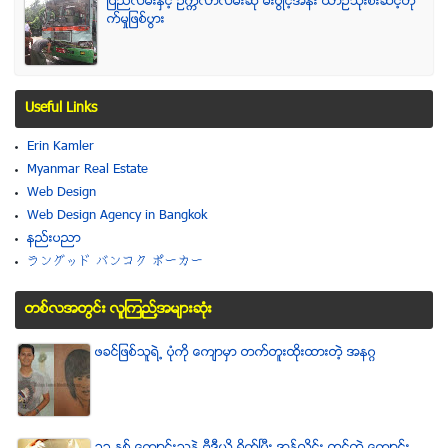
ျပည္လမ္းႏွင့္ ဥကၠလာလမ္းဆုံ မီးပြိဳင့္အနီး ယာဥ္သုံးစီးဆင့္တို
က္မႈျဖစ္ပြား
Useful Links
Erin Kamler
Myanmar Real Estate
Web Design
Web Design Agency in Bangkok
နည္းပညာ
ラングッド バンコク ポーカー
တစ္လအတြင္း လူၾကည္႔အမ်ားဆံုး
ဖခင္ျဖစ္သူရဲ႕ ပံုကို ေက်ာမွာ တက္တူးထိုးထားတဲ့ အနဂၢ
၁၃ ႏွစ္ ေက်ာင္းသူနဲ႕ဗီဒီယို ရိုက္ျပီး အြန္လိုင္း တင္တဲ့ ေက်ာင္း