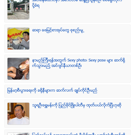
အင္းစိန္ေထာင္မွာ အစာငတ္ခံ ဆႏၵျပသူႏွစ္ဦး စစ္ေခြးတုိက္
ပုိ႔ခံရ
ဆရာ ေဖျမင့္စာအုပ္ေတြ စုစည္းမူ႕
နာမည္ၾကီးရန္အတြက္ Sexy photo၊ Sexy pose မ်ား ဆက္ရို
က္သြားမည္႔ အင္ဂ်င္နီယာတစ္ဦး
ျမန္မာ့စီးပြားေရးကို ခရိုနီမ်ားက ဆက္လက္ ခ်ဳပ္ကိုင္ဥိီးမည္
သူရဦးေရႊမန္းကို ျပည္ခိုင္ျဖိဳးပါတီမွ ထုတ္ပယ္လိုက္ျပီဟုဆို