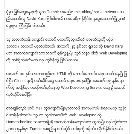
ပံုမွာ ျမင္ေတြ႔ေနရတ့ဲသူက Tumblr အမည္ရ microblog/ social network တ
ည္ေထာင္သူ David Karp ျဖစ္ပါတယ္။ အေမရိကန္ႏိုင္ငံ၊ နယူးေယာက္ျမိဳ ႔မွာပဲ
ေမြးဖြား ၾကီးျပင္း ပါတယ္။
သူ အထက္တန္းေက်ာင္း ေတာင္ မတက္ခဲ့ဘူးဆုိရင္ စာဖတ္သူတို႔ ယံုပါ
သလား။ တကယ္ ဟုတ္ပါတယ္။ အသက္ ၂၇ ႏွစ္သာ ရွိေသးတဲ့ David Karp
ဟာ အထက္ေက်ာင္းသားဘဝကို စြန္႔လြန္႔ျပီး သူဝါသနာ ပါတ့ဲ Web Developing
ကို တစ္စိုက္မက္မက္ လုပ္ကိုင္ခဲ့လို႔ ျဖစ္ပါတယ္။
အသက္ ၁၁ ႏွစ္သားကတည္းက HTML ကုိ ေကာင္းေကာင္း ေရး တတ္ ေနျပီ ျဖ
စ္ျပီး Clients ရလို႔ ဝဘ္ဆိုဒ္ေတြ ေတာင္ ေရးေပးေနပါျပီ။ အသက္ ၁၅ ႏွစ္ေရာ
က္တဲ့ အခ်ိန္မွာ ပေရာ္ဖက္ရွင္က်တဲ့ Web Developing Service ေတြ ဦးေဆာင္
လုပ္ကိုင္ေနပါျပီ။
တစ္ခ်ိန္တည္းမွာပဲ MIT လိုေက်ာင္းမ်ိဳးမွာတက္ဖုိ႔ အကမ္းလွမ္းခံရေပမယ့္ သူ ျင
င္းဆန္ခဲ့ပါတယ္။ သူဟာ သူဝါသနာပါတဲ့ Web Developing ကို
Homeschooling သေဘာမ်ိဳးနဲ႔ အထက္တန္းေက်ာင္းက ထြက္ျပီး လုပ္လိုက္တာ
၂၀၀၇ ခုႏွစ္မွာ Tumblr အမည္ရ ဝဘ္ဆိုဒ္ တစ္ခုကို ဖန္တီး လိုက္ႏိုင္ပါတယ္။