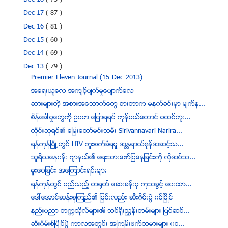
Dec 18
( 73 )
Dec 17
( 87 )
Dec 16
( 81 )
Dec 15
( 60 )
Dec 14
( 69 )
Dec 13
( 79 )
Premier Eleven Journal (15-Dec-2013)
အေရးယူေလ အက်င့္ပ်က္မႈေပ်ာက္ေလ
ဆားမ်ားတဲ့ အစားအေသာက္ေတြ စားတာက မနက္ခင္းမွာ မ်က္နွ...
စိန္ေခၚမႈေတြကို ဥပမာ ေျပာရရင္ ကုန္မယ္ေတာင္ မထင္ဘူး...
ထုိင္းဘုရင္၏ ေျမးေတာ္မင္းသမီး Sirivannavari Narira...
ရန္ကုန္ၿမိဳ႕တြင္ HIV ကူးစက္ခံရမႈ အႏၱရာယ္ဇုန္အဆင့္သ...
သူရိယေန၀န္း ဂ်ာနယ္၏ ေရးသားေဖာ္ျပေနျခင္းကို လိုအပ္သ...
မူးေ၀ျခင္း အေၾကာင္းရင္းမ်ား
ရန္ကုန္တြင္ မည္သည့္ တ႐ုတ္ ေဆးခန္းမွ ကုသခြင့္ ေပးထာ...
ေဒၚေအာင္ဆန္းစုၾကည္၏ ျမင္းလည္း ဆီးဂိမ္းပြဲ ၀င္ၿပိဳင္
နည္းပညာ တကၠသိုလ္မ်ား၏ သင္႐ိုးညႊန္းတမ္းမ်ား ျပင္ဆင္...
ဆီးဂိမ္းစ္ၿပိဳင္ပြဲ ကာလအတြင္း အၾကမ္းဖက္သမားမ်ား ၀င...