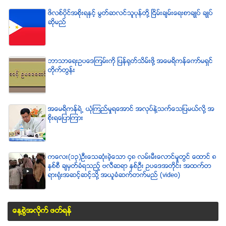
ဖိလစ္ပိုင္အစိုးရႏွင့္ မြတ္ဆလင္သူပုန္တို႔ ၿငိမ္းခ်မ္းေရးစာခ်ဳပ္ ခ်ဳပ္
ဆိုမည္
ဘာသာေရးဥပေဒၾကမ္းကို ျပန္ရုတ္သိမ္းဖို႔ အေမရိကန္ေကာ္မရွင္
တိုက္တြန္း
အေမရိကန္ရဲ႕ ယံုၾကည္မႈရေအာင္ အလုပ္နဲ႔သက္ေသျပမယ္လုိ႔ အ
စုိးရေျပာၾကား
ကေလး(၁၃)ဦးေသဆံုးခဲ့ေသာ ၄၈ လမ္းမီးေလာင္မႈတြင္ ေထာင္ ၈
ႏွစ္စီ ခ်မွတ္ခံရသည့္ ဗလီဆရာ ႏွစ္ဦး ဥပေဒအတိုင္း အထက္တ
ရားရံုးအဆင့္ဆင့္သို႔ အယူခံဆက္တက္မည္ (video)
ေန႔စြဲအလိုက္ ဖတ္ရန္