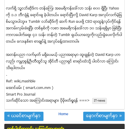
လက္ရွိ သူ႔ဝဘ္ဆုိဒ္က တန္ေၾကး အေမရိကန္ေဒၚလာ သန္း ၈၀၀ ရွိျပီး Yahoo
ကို ၁.၁ ဘီလ်ံနဲ႔ ေရာင္းခ် ခဲ့ပါတယ္။ ေရာင္းျပီးလို႔ David Karp အလုပ္လက္မဲ့ျဖ
စ္မသြားပါဘူး။ Tumblr ဝဘ္ဆုိဒ္ကို ဆက္ Run ေပးဖို႔ CEO ရာထူနဲ႔လုပ္ကိုင္ရန္
အကမ္းလွမ္းခံရျပီး တစ္ႏွစ္ကို လစာ အေမရိကန္ေဒၚလာ ၁၀ သန္းရရွိမွာ ျဖစ္ျပီး
ကာလေပါက္ေစ်း ၄၁ သန္း တန္တဲ့ Tumblr ရွယ္ယာေတြကိုလည္းခြဲေပးလိုက္ပါ
တယ္။ ေလးႏွစ္စာ စာခ်ဳပ္နဲ႔ အလုပ္ခန္႔ထားတာပါ။
အတန္းပညာ လက္မွတ္ မရွိေပမယ့္ ပညာအရာမွာ ထူးခြ်န္တဲ့ David Karp ဟာ
လည္း ကမၻာ့စြန္႔ဦးတီထြင္သူ အိုင္တီ ပညာရွင္ စာရင္းထဲသုိ႔ ပါဝင္လာ ေၾကာင္း
သိရပါတယ္။
.
Ref: wiki,mashble
ေအာင္ခမ္း ( smart.com.mm )
Smart Pro Journal
သက္ဆုိင္ေသာ အေၾကာင္းအရာမ်ား ပုိမုိဖတ္ရႈရန္ ===>
IT-news
Home
« ယခင္စာမ်က္ႏွာ
ေနာက္စာမ်က္ႏွာ »