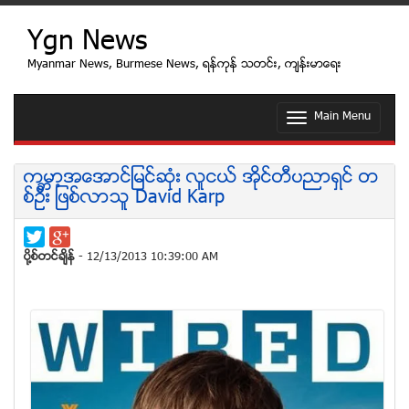
Ygn News
Myanmar News, Burmese News, ရန္ကုန္ သတင္း, က်န္းမာေရး
Main Menu
T
o
g
g
ကမၻာ့အေအာင္ျမင္ဆံုး လူငယ္ အိုင္တီပညာရွင္ တ
l
စ္ဦး ျဖစ္လာသူ David Karp
e
n
a
v
ပုိ႔စ္တင္ခ်ိန္
- 12/13/2013 10:39:00 AM
i
g
a
t
i
o
n