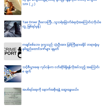
သား ( ၂ )
Taxi Driver ဦးေလးၾကီး..သူသရဲေျခာက္ခံရတဲ့အေၾကာင္း(ကိုယ္ေ
တြ႕ ျဖစ္ရပ္မွန္)
ကခ်င္စစ္ေဘး ဒုကၡသည္ သံုးဦးအား ျမစ္ႀကီးနားခရိုင္ တရားရံုးမွ
ႏွစ္ရွည္ေထာင္ဒဏ္မ်ား ခ်မွတ္
သင့္စီးပြားေရး လုပ္ငန္းက ဝဘ္ဆိုဒ္ရွိရန္လိုအပ္သည့္ အေၾကာင္း
၈ ခ်က္
အပစ္ရပ္ေရးကို ေနာက္အစိုးရနဲ႔ ေဆြးေႏြးမယ္။