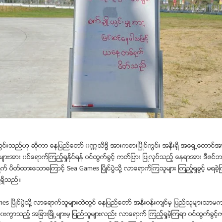
႕ယြင္းသည္ဟု ဆုိကာ ေနျပည္ေတာ္ ၀ဏၰသိဒိၶ အားကစားၿပိဳင္ကြင္း အနီးရႇိ အေရႇ႕ေတာင္
္ပြဲမ်ားအား ၀င္ေရာက္ၾကည့္႐ႈႏုိင္ရန္ ၀င္ထြက္ခြင့္ ကတ္ျပား ျပဳလုပ္သည့္ ေနရာအား ဒီဇင
 ပိတ္ထားေသာေၾကာင့္ Sea Games ၿပိဳင္ပြဲသို႔ လာေရာက္ၾကသူမ်ား ၾကည့္ရႈခြင့္ မရခဲ့
ရႇိသည္။
es ၿပိဳင္ပြဲသို႔ လာေရာက္သူမ်ားထဲတြင္ ေနျပည္ေတာ္ အနီး၀န္းက်င္မႇ ျပည္သူမ်ားသာ
 ေ၀းကြာသည့္ အျခားၿမိဳ႕မ်ားမႇ ျပည္သူမ်ားလည္း လာေရာက္ ၾကည့္႐ႈခဲ့ၾကရာ ၀င္ထြက္ခြင့္က