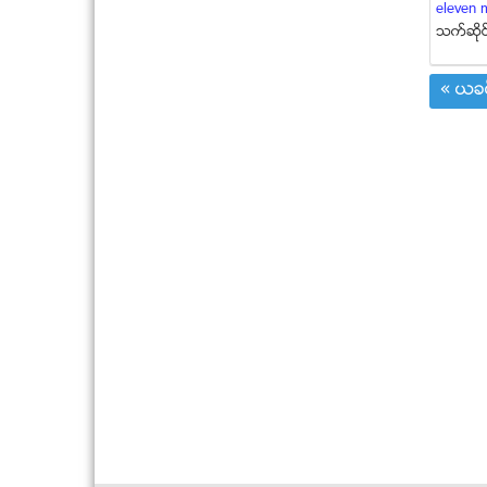
eleven 
သက္ဆုိင
« ယခင