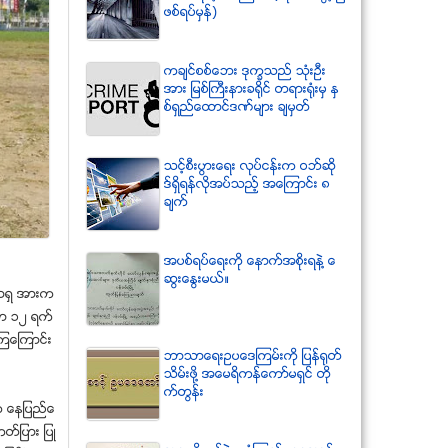
ဖစ္ရပ္မွန္)
ကခ်င္စစ္ေဘး ဒုကၡသည္ သံုးဦး
အား ျမစ္ႀကီးနားခရိုင္ တရားရံုးမွ ႏွ
စ္ရွည္ေထာင္ဒဏ္မ်ား ခ်မွတ္
သင့္စီးပြားေရး လုပ္ငန္းက ဝဘ္ဆို
ဒ္ရွိရန္လိုအပ္သည့္ အေၾကာင္း ၈
ခ်က္
အပစ္ရပ္ေရးကို ေနာက္အစိုးရနဲ႔ ေ
ဆြးေႏြးမယ္။
အာရႇ အားက
္ဘာ ၁၂ ရက္
ၾကေၾကာင္း
ဘာသာေရးဥပေဒၾကမ္းကို ျပန္ရုတ္
သိမ္းဖို႔ အေမရိကန္ေကာ္မရွင္ တို
က္တြန္း
မက ေနျပည္ေ
တ္ျပား ျပဳ