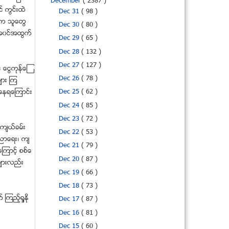
December
( 2387 )
္ ကြင္းထဲ
Dec 31
( 98 )
ားက သူေတြ
Dec 30
( 80 )
ာ အ၀င္အထြက္
Dec 29
( 65 )
Dec 28
( 132 )
Dec 27
( 127 )
 ေငြကုန္ေၾ
Dec 26
( 78 )
်ား ၾက
Dec 25
( 62 )
္ေနရေၾကာင္း
Dec 24
( 85 )
Dec 23
( 72 )
းက်ယ္ခမ္း
Dec 22
( 53 )
ပညာေရး၊ က်
Dec 21
( 79 )
ေၾကာင့္ စစ္ေ
Dec 20
( 87 )
မ်ားလည္း
Dec 19
( 66 )
Dec 18
( 73 )
 ၾကည့္႐ႈႏုိ
Dec 17
( 87 )
Dec 16
( 81 )
Dec 15
( 60 )