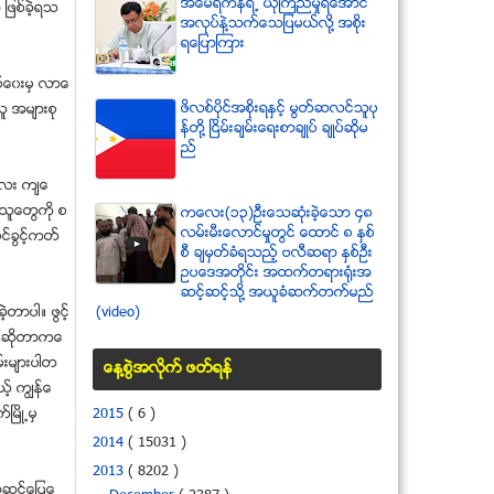
အေမရိကန္ရဲ႕ ယံုၾကည္မႈရေအာင္
 ျဖစ္ခဲ့ရသ
အလုပ္နဲ႔သက္ေသျပမယ္လုိ႔ အစုိး
ရေျပာၾကား
ပ္ေ၀းမႇ လာေ
ဖိလစ္ပိုင္အစိုးရႏွင့္ မြတ္ဆလင္သူပု
ူ အမ်ားစု
န္တို႔ ၿငိမ္းခ်မ္းေရးစာခ်ဳပ္ ခ်ဳပ္ဆိုမ
ည္
္ေလး က်ေ
္သူေတြကို စ
ကေလး(၁၃)ဦးေသဆံုးခဲ့ေသာ ၄၈
လမ္းမီးေလာင္မႈတြင္ ေထာင္ ၈ ႏွစ္
္ခြင့္ကတ္
စီ ခ်မွတ္ခံရသည့္ ဗလီဆရာ ႏွစ္ဦး
ဥပေဒအတိုင္း အထက္တရားရံုးအ
ဆင့္ဆင့္သို႔ အယူခံဆက္တက္မည္
ဲ့တာပါ။ ဖြင့္
(video)
ယ္ ဆုိတာကေ
္းမ်ားပါတ
ေန႔စြဲအလိုက္ ဖတ္ရန္
့္ ကြၽန္ေ
ၿမိဳ႕မႇ
2015
( 6 )
2014
( 15031 )
2013
( 8202 )
 အဆင္ေျပေ