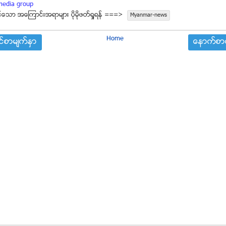
media group
္ေသာ အေၾကာင္းအရာမ်ား ပုိမုိဖတ္ရႈရန္ ===>
Myanmar-news
Home
္စာမ်က္ႏွာ
ေနာက္စာမ