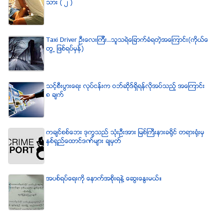
သား ( ၂ )
Taxi Driver ဦးေလးၾကီး..သူသရဲေျခာက္ခံရတဲ့အေၾကာင္း(ကိုယ္ေ
တြ႕ ျဖစ္ရပ္မွန္)
သင့္စီးပြားေရး လုပ္ငန္းက ဝဘ္ဆိုဒ္ရွိရန္လိုအပ္သည့္ အေၾကာင္း
၈ ခ်က္
ကခ်င္စစ္ေဘး ဒုကၡသည္ သံုးဦးအား ျမစ္ႀကီးနားခရိုင္ တရားရံုးမွ
ႏွစ္ရွည္ေထာင္ဒဏ္မ်ား ခ်မွတ္
အပစ္ရပ္ေရးကို ေနာက္အစိုးရနဲ႔ ေဆြးေႏြးမယ္။