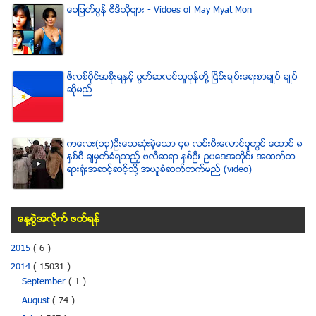
ေမျမတ္မြန္ ဗီဒီယုိမ်ား - Vidoes of May Myat Mon
ဖိလစ္ပိုင္အစိုးရႏွင့္ မြတ္ဆလင္သူပုန္တို႔ ၿငိမ္းခ်မ္းေရးစာခ်ဳပ္ ခ်ဳပ္
ဆိုမည္
ကေလး(၁၃)ဦးေသဆံုးခဲ့ေသာ ၄၈ လမ္းမီးေလာင္မႈတြင္ ေထာင္ ၈
ႏွစ္စီ ခ်မွတ္ခံရသည့္ ဗလီဆရာ ႏွစ္ဦး ဥပေဒအတိုင္း အထက္တ
ရားရံုးအဆင့္ဆင့္သို႔ အယူခံဆက္တက္မည္ (video)
ေန႔စြဲအလိုက္ ဖတ္ရန္
2015
( 6 )
2014
( 15031 )
September
( 1 )
August
( 74 )