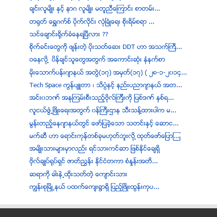
ခ်င္းလူမ်ိဳး ႏွင့္ နာဂ လူမ်ိဳး မတူညီေၾကာင္း စာတမ္း...
တ႐ုတ္ ေရႊဂက္စ္ ပိုက္လိုင္း လုံၿခံဳေရး စိုးရိမ္စရာ ...
သင္ေခ်ာင္းရုိက္ခံေနရၿပီလား ??
စိုက္ခင္းေတြကို ဖ်န္းတဲ့ ပိုးသတ္ေဆး DDT ဟာ အသက္ႀကီ...
ဝေနလုိ ့ ပိန္ခ်င္သူေတြအတြက္ အေကာင္းဆံုး နံနက္စာ
မုိးေသာက္ပန္းဂ်ာနယ္ အတြဲ(၁၇) အမွတ္(၁၇) ( ၂၈-၁-၂၀၁၄...
Tech Space ကြန္ပ်ဴတာ ၊ သိပၸံႏွင့္ နည္းပညာဂ်ာနယ္ အတ...
အင္း၀ဘဏ္ အႏုၾကမ္းစီးသည့္ဗိုလ္ၾကီးကုိ ျပစ္ဒဏ္ ႏွစ္ရ...
လူငယ္ဖြံ႕ၿဖိဳးေရးအတြက္ ၀န္ႀကီးဌာန သီးသန္႔ထားပါက မ...
မြန္းတည့္ေနဂ်ာနယ္တြင္ ေဖာ္ျပခဲ့ေသာ သတင္းႏွင့္ ေဆာင...
မက္ဆီ ဟာ ေရာင္းကုန္တစ္ခုမဟုတ္ဘူးလုိ ့ထုတ္ေဖာ္ေျပာၾ...
အမ်ိဳးသားမ်ားမွာလည္း ရင္သားကင္ဆာ ျဖစ္ႏုိင္ေခ်ရွိ
ဗိုလ္ခ်ဳပ္႐ုပ္ရွင္ ဇာတ္ညႊန္း ႏိုင္ငံတကာ စံႏႈန္းအတိ...
ဆရာကို ဓါးနဲ႕ထိုးသတ္တဲ့ ေက်ာင္းသား
ကၽြန္းစုၿမိဳ႕နယ္ ပထက္ေက်း႐ြာရွိ ျပည့္ၿဖိဳးထြန္းကုပ...
အလြဲသုံးစားမႈေတြ႔ရွိပါက အေထာက္အပံ့မ်ား ခ်က္ခ်င္းရပ...
မြန္းတည့္ေနဂ်ာနယ္တြင္ ေဖာ္ျပခဲ့ေသာ သတင္းႏွင့္ ေဆာင...