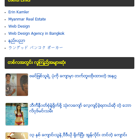
Useful Links
Erin Kamler
Myanmar Real Estate
Web Design
Web Design Agency in Bangkok
နည္းပညာ
ラングッド バンコク ポーカー
တစ္လအတြင္း လူၾကည္႔အမ်ားဆံုး
ဖခင္ျဖစ္သူရဲ႕ ပံုကို ေက်ာမွာ တက္တူးထိုးထားတဲ့ အနဂၢ
ဘီကီနီ၀တ္စံုနဲ႔႐ုိက္ဖို႔ သံုးလေက်ာ္ ေလ့က်င့္ခဲ့ရတယ္ဆို တဲ့ ေဘာ
လိ၀ုဒ္မင္းသမီး
၁၃ ႏွစ္ ေက်ာင္းသူနဲ႕ဗီဒီယို ရိုက္ျပီး အြန္လိုင္း တင္တဲ့ ေက်ာင္း