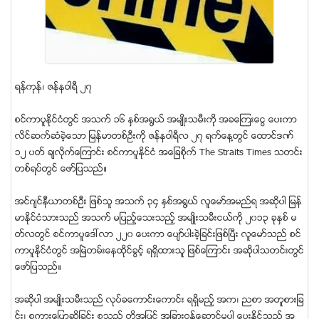
ရန္ကုန္၊ ဇန္နဝါရီ ၂၇
စင္ကာပူႏိုင္ငံတြင္ အသက္ ၁၆ ႏွစ္အ႐ြယ္ အမ်ဳိးသမီးကို အခေၾကးေငြ ေပးကာ
လိင္ဆက္ဆံခဲ့ေသာ ျမန္မာတစ္ဦးကို ဇန္နဝါရီလ ၂၇ ရက္ေန႔တြင္ ေထာင္ဒဏ္
၁၂ ပတ္ ခ်လိုက္ေၾကာင္း စင္ကာပူႏိုင္ငံ အေျခစိုက္ The Straits Times သတင္း
တစ္ရပ္တြင္ ေဖာ္ျပသည္။
အင္ဂ်င္နီယာတစ္ဦး ျဖစ္သူ အသက္ ၃၄ ႏွစ္အ႐ြယ္ လူေမာ္အမည္ရ အဆိုပါ ျမန္
မာႏိုင္ငံသားသည္ အသက္ မျပည့္ေသးသည့္ အမ်ဳိးသမီးငယ္ကို ၂၀၁၃ ခုႏွစ္ မ
တ္လတြင္ စင္ကာပူေဒၚလာ ၂၂၀ ေပးကာ ေပ်ာ္ပါးခဲ့ျခင္းျဖစ္ၿပီး လူေမာ္သည္ စင္
ကာပူႏိုင္ငံတြင္ အၿမဲတမ္းေနထိုင္ခြင့္ ရရွိထားသူ ျဖစ္ေၾကာင္း အဆိုပါသတင္းတြင္
ေဖာ္ျပသည္။
အဆိုပါ အမ်ဳိးသမီးသည္ လုပ္ခေကာင္းေကာင္း ရရွိမည့္ အက၊ ညစာ အတူစားျခ
င္း၊ စကားေျပာဆုိျခင္း စသည္ တုိ႔အျပင္ အျခားဝန္ေဆာင္မႈပါ ေပးႏိုင္သည့္ အ