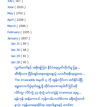
July
( 567 )
June
( 2020 )
May
( 2703 )
April
( 2208 )
March
( 2596 )
February
( 2205 )
January
( 2657 )
Jan 31
( 84 )
Jan 30
( 68 )
Jan 29
( 81 )
Jan 28
( 95 )
လႊတ္ေတာ္ႏွင့္ အစိုးရၾကား ႏိုင္ငံေရးပြတ္တိုက္မႈ ျပန...
ဆီးရီးယား ၿငိမ္းခ်မ္းေရးေဆြးေႏြးပဲြ ယာယီအစိုးရထူေထ...
The Irrawaddy အမွတ္ ၄ ကို အြန္းလုိင္းက ဖတ္ႏုိင္ပါၿပီ
ေရြးေကာက္ပဲြရက္ေရႊ႕ဖို႔ ထုိင္းအာဏာရပါတီ ျငင္းဆို
လိင္တူ၊ လိင္ကြဲ ၃၃ စံုတြဲ မဂၤလာပြဲနဲ႔ Grammys ဆုရွ...
ရန္ကုန္-အန္ေကာ၀ပ္ ကုန္းလမ္းဘတ္စ္ကား ခရီးစဥ္စတင္
ႏွလံုး က်န္းမာေရးဆိုင္ရာ ေရာဂါမ်ားႏွင့္ ဓာတ္စာ