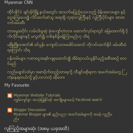
Myanmar CNN
လိႈင္ျမစ္ႏွင့္ဒု႒ဝတီျမစ္ ေရအရည္အေသြး စစ္ေဆးမည္
ထိုင္းနို္င္ငံ ခ်င္းမိုင္ျမိဳ ့နယ္အတြင္း အသက္မျပည့္ေသးသည့္ မိန္းခေလးမ်ား နွင့္
တယ္လီေနာႏွင့္ ေအာ္ရီဒူးကို ဆက္သြယ္ေရးလိုင္စင္ လာမည...
ေငြေၾကးေပး၍ လိင္ဆက္ဆံသူ အရာရွိ-ဘုရားလူၾကီးနွင့္ လူၾကီးပိုင္းမ်ား အားစ
ဒါရိုက္တာ ေမာင္မ်ိဳးမင္း (ရင္တြင္းျဖစ္)၏ သမီးျဖစ္သ...
တင္ဖမ္းဆီး
ဗီယက္နမ္ နိုင္ငံတရား႐ုံးက ဘဏ္အရာရိွေဟာင္း တစ္ေယာက္...
တာေမြအ၀ိုင္း လမ္းငါးခြဆံု ခံုးေက်ာ္တံတား ေဆာက္လုပ္ရာတြင္ ေျမေအာက္ရွိ ပို
ဖုန္းေငြျဖည့္ကတ္ ထုတ္လုပ္ေရာင္းခ်မည့္ ကုမၸဏီအသစ္မ်...
က္လိုင္းမ်ားႏွင့္ မလြတ္၍ တစ္ႏွစ္ခြဲခန္႔ၾကာမည္ဟု သိရ
လႊတ္ေတာ္ႏွင့္ အစိုးရၾကား ႏိုင္ငံေရးပြတ္တိုက္မႈ ျပန...
မၿဖိဳးၿဖိဳးေအာင္၏ ခင္ပြန္း ေက်ာင္းသားေခါင္းေဆာင္ ကိုလင္းထက္ႏိုင္ ဖမ္းဆီးခံ
ရေၾကာင္း သိရ
ကေလးမ်ားႏွင့္ ဆယ္ေက်ာ္သက္မ်ားတြင္ စိတ္ဓာတ္က်ေရာဂါျ...
၀န္ထမ္းမ်ား လစာေငြအရစ္က်စုေဆာင္း၍ အိမ္ရာ၀ယ္ယူႏုိင္မည့္အစီအစဥ္ စတ
တရားမ၀င္ ဆီေတြနဲ႔ ျပန္ေက်ာ္ဆီ ကင္ဆာေရာဂါျဖစ္ႏိုုင္...
င္မည္
အထက္အမိန္႔ကို ခ်င့္ခ်ိန္ လိုက္နာရန္ တပ္မေတာ္ တပ္မွ...
လည္ေခ်ာင္းထဲမွာ အစာပိုက္ထည့္ထားရလုိ႔ သီခ်င္းဆုိရတာ အခက္အခဲေတြ ႀ
ေဆးေျခာက္မ်ားဖမ္းဆီးရမိ
ကံဳေနရတယ္လို႔ ဖြင့္ဟလာတဲ့ ဆုိေတး
တယ္လီေနာႏွင့္ ေအာ္ရီဒူးကို ဆက္သြယ္ေရးလုိင္စင္ ဇန္န...
My Favourite
လုပ္ခသြားေတာင္းသူေတြကို ေသးပန္းတဲ့ တရုတ္ေတြရဲ႕ CNP...
Myanmar Website Tutorials
လူကုန္ကူးခံရမည့္ ႐ိုဟင္ဂ်ာေတြ ထုိင္းရဲကယ္တင္
ကၽြမ္းက်င္စြာ အသုံးျပဳႏုိင္ရင္ အက်ိဳးမ်ားမယ့္ Facebook search
အသက္ မွတ္တိုုင္
Blogger Discussion
၂၀၁၃ ခုႏွစ္မွာ အားရစရာေကာင္းသည့္ႏွစ္ဟု သမၼတ ဦးသိန...
Myanmar Blogger မ်ား၏ နည္းပညာ အခက္အခဲမ်ားကုိ အခမဲ့ ကူညီမ
ည္။
နံနက္တြင္ဆီးသြားခ်င္၍ အိပ္ရာႏိုးလာျခင္း
လူၾကည့္အမ်ားဆုံး (အစမွ ယခုအထိ)
Facebook မွာ ဖြက္ထားတဲ့ Log-in Mail ေတြကို ဘယ္လို ...