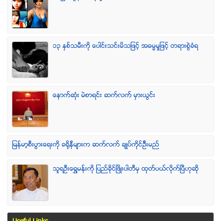
၁၃ ႏွစ္သမီးကို ေပါင္းသင္းမိသျဖင့္ အဓမၼမႈျဖင့္ တရားစြဲခံရ
ေနာက္ဆုံး မဲစာရင္း ဆက္လက္ မွားယြင္း
ျမန္မာ့စီးပြားေရးကို ခရိုနီမ်ားက ဆက္လက္ ခ်ဳပ္ကိုင္ဥိီးမည္
သူရဦးေရႊမန္းကို ျပည္ခိုင္ျဖိဳးပါတီမွ ထုတ္ပယ္လိုက္ျပီဟုဆို