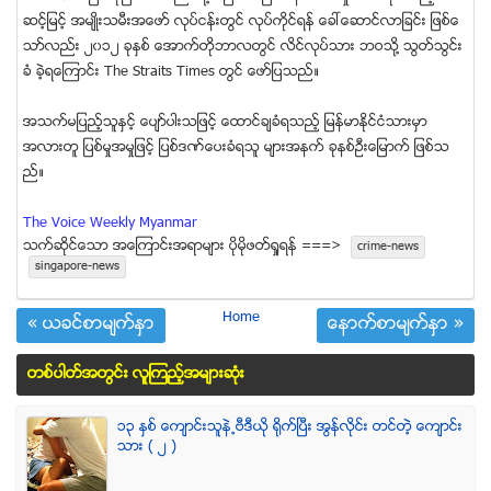
ဆင့္ျမင့္ အမ်ဳိးသမီးအေဖာ္ လုပ္ငန္းတြင္ လုပ္ကိုင္ရန္ ေခၚေဆာင္လာျခင္း ျဖစ္ေ
သာ္လည္း ၂၀၁၂ ခုႏွစ္ ေအာက္တိုဘာလတြင္ လိင္လုပ္သား ဘဝသို႔ သြတ္သြင္း
ခံ ခဲ့ရေၾကာင္း The Straits Times တြင္ ေဖာ္ျပသည္။
အသက္မျပည့္သူႏွင့္ ေပ်ာ္ပါးသျဖင့္ ေထာင္ခ်ခံရသည့္ ျမန္မာႏိုင္ငံသားမွာ
အလားတူ ျပစ္မႈအမႈျဖင့္ ျပစ္ဒဏ္ေပးခံရသူ မ်ားအနက္ ခုနစ္ဦးေျမာက္ ျဖစ္သ
ည္။
The Voice Weekly Myanmar
သက္ဆုိင္ေသာ အေၾကာင္းအရာမ်ား ပုိမုိဖတ္ရႈရန္ ===>
crime-news
singapore-news
Home
« ယခင္စာမ်က္ႏွာ
ေနာက္စာမ်က္ႏွာ »
တစ္ပါတ္အတြင္း လူၾကည့္အမ်ားဆံုး
၁၃ ႏွစ္ ေက်ာင္းသူနဲ႕ဗီဒီယို ရိုက္ျပီး အြန္လိုင္း တင္တဲ့ ေက်ာင္း
သား ( ၂ )