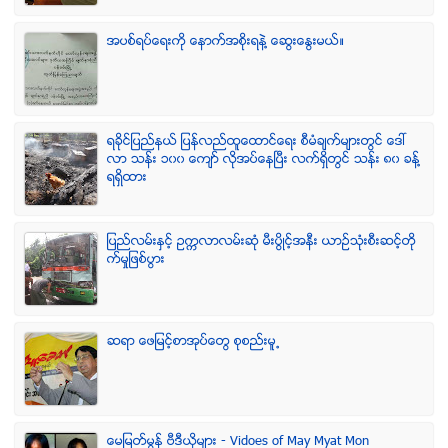
အပစ္ရပ္ေရးကို ေနာက္အစိုးရနဲ႔ ေဆြးေႏြးမယ္။
ရခုိင္ျပည္နယ္ ျပန္လည္ထူေထာင္ေရး စီမံခ်က္မ်ားတြင္ ေဒၚ
လာ သန္း ၁၀၀ ေက်ာ္ လုိအပ္ေနၿပီး လက္ရွိတြင္ သန္း ၈၀ ခန္႔
ရရွိထား
ျပည္လမ္းႏွင့္ ဥကၠလာလမ္းဆုံ မီးပြိဳင့္အနီး ယာဥ္သုံးစီးဆင့္တို
က္မႈျဖစ္ပြား
ဆရာ ေဖျမင့္စာအုပ္ေတြ စုစည္းမူ႕
ေမျမတ္မြန္ ဗီဒီယုိမ်ား - Vidoes of May Myat Mon