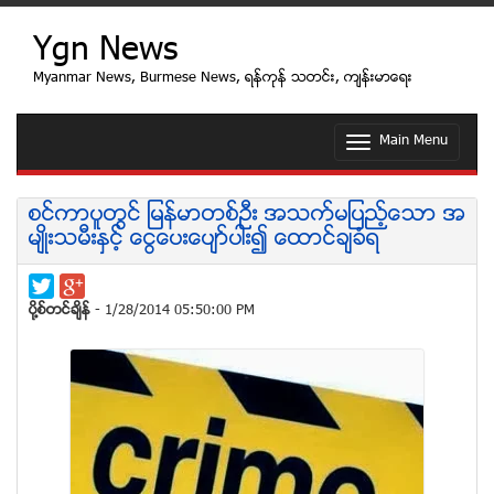
Ygn News
Myanmar News, Burmese News, ရန္ကုန္ သတင္း, က်န္းမာေရး
Main Menu
T
o
g
g
စင္ကာပူတြင္ ျမန္မာတစ္ဦး အသက္မျပည့္ေသာ အ
l
မ်ဳိးသမီးႏွင့္ ေငြေပးေပ်ာ္ပါး၍ ေထာင္ခ်ခံရ
e
n
a
v
ပုိ႔စ္တင္ခ်ိန္
- 1/28/2014 05:50:00 PM
i
g
a
t
i
o
n