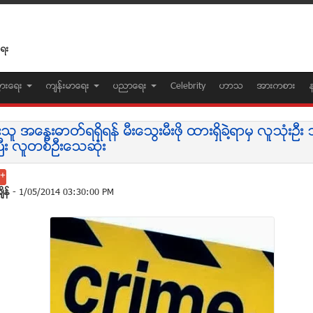
ေရး
ပြားေရး
က်န္းမာေရး
ပညာေရး
Celebrity
ဟာသ
အားကစား
ားသူ အေႏြးဓာတ္ရရွိရန္ မီးေသြးမီးဖို ထားရွိခဲ႔ရာမွ လူသံုးဦ
ပီး လူတစ္ဦးေသဆံုး
်ိန္
- 1/05/2014 03:30:00 PM