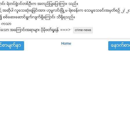
င္း ရဲတပ္ဖြဲ႔၀င္တစ္ဦးက အတည္ျပဳေျပာၾကား သည္။
ာင္႔ အဆိုပါ လူေသဆံုးရျခင္းအား ဟုမၼလင္းျမိဳ႕မ ရဲစခန္းက ေသမႈေသခင္းအမွတ္စဥ္ ၂
္႔၍ စစ္ေဆးေဆာင္ရြက္လ်က္ရွိေၾကာင္း သိရွိရသည္။
ီ ကသာ
္ေသာ အေၾကာင္းအရာမ်ား ပုိမုိဖတ္ရႈရန္ ===>
crime-news
Home
္စာမ်က္ႏွာ
ေနာက္စာမ