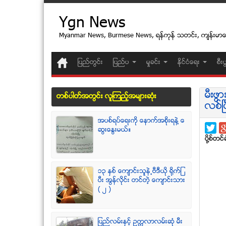
Ygn News
Myanmar News, Burmese News, ရန္ကုန္ သတင္း, က်န္းမာ
ျပည္တြင္း
ျပည္ပ
မႈခင္း
ႏုိင္ငံေရး
စီး
မီးဖြ
တစ္ပါတ္အတြင္း လူၾကည့္အမ်ားဆံုး
လစ္ျ
အပစ္ရပ္ေရးကို ေနာက္အစိုးရနဲ႔ ေ
ဆြးေႏြးမယ္။
ပုိ႔စ္တင္ခ
၁၃ ႏွစ္ ေက်ာင္းသူနဲ႕ဗီဒီယို ရိုက္ျ
ပီး အြန္လိုင္း တင္တဲ့ ေက်ာင္းသား
( ၂ )
ျပည္လမ္းႏွင့္ ဥကၠလာလမ္းဆုံ မီး