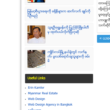
ထားေၾကာ
ထို႔ေၾက
ျမန္မာ့စီးပြားေရးကို ခရိုနီမ်ားက ဆက္လက္ ခ်ဳပ္ကို
မႈေရးဖြင
င္ဥိီးမည္
ဟာဂ်ဴလ
သက္ဆုိင
သူရဦးေရႊမန္းကို ျပည္ခိုင္ျဖိဳးပါတီ
မွ ထုတ္ပယ္လိုက္ျပီဟုဆို
« ယခင
က်ဳိင္းလပ္ၿမိဳ႕နယ္ခြဲတြင္ လက္န
က္၊ မူးယစ္ေရာင္းခ်သူမ်ားကို ဖမ္း
မိ
Useful Links
Erin Kamler
Myanmar Real Estate
Web Design
Web Design Agency in Bangkok