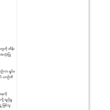
မေကြးတြင္ တစ္ရက္တည္း ယာဥ္တိုက္မႈေ
လးခုျဖစ္
ေရဒီယိုနားဆင္ေနစဥ္ ကေလးငယ္တစ္ဦး
ဓာတ္လိုက္ေသဆံုး
က်ပ္သိန္း ၈၇၀ ကို လိမ္လည္ထားသည္ဟု
ဆိုကာ ျမန္မာလုပ္င...
အမ်ဳိးသားႀကီးတစ္ဦး ေခၚေဆာင္ရာ လိုက္
မိရာက အဓမၼျပဳက...
ျမန္မာႏိုင္ငံတြင္ ပထမဆံုး ပိုလီတကၠနစ္တ
တြကို ထိန္း
ကၠသိုလ္ တည္ေ...
အသံုးျပဳ
ခုႏွစ္တန္းေက်ာင္းသူကုိ အဓမၼျပဳက်င္႔ဟု
ဆုိကာ စာက်က္ဝ...
ကုန္က်စရိတ္ မတတ္ႏိုင္သျဖင့္ က
ာဥ္လာ ႐ႈပ္ေ
မၻာ႔ဖလားဖြင့္ပြဲ ႐ိုး...
ပ္ ယာဥ္ထိ
ရိုဟင္ဂ်ာအေပၚ လူ႔အခြင့္အေရး ခ်ဳိးေဖာက္
ဟု ျမန္မာအစိ...
ဘန္ေကာက္တြင္ အေဆာက္အအုံၿပိဳက်၊ ေ
အခုလို
သဆုံးသူ ၁၁ ဦးတြင္...
ုိ႔ ရည္ရြ
ေရစုပ္စက္ျဖင့္ အိုင္ပက္ငါးဖမ္းသူ ဓာတ္လို
႒ ျဖစ္သူ
က္ေသဆံုး