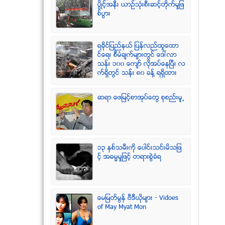
ပြိဳင့္အနီး ယာဥ္သုံးစီးဆင့္တိုက္မႈျဖ
စ္ပြား
ရခုိင္ျပည္နယ္ ျပန္လည္ထူေထာ
င္ေရး စီမံခ်က္မ်ားတြင္ ေဒၚလာ
သန္း ၁၀၀ ေက်ာ္ လုိအပ္ေနၿပီး လ
က္ရွိတြင္ သန္း ၈၀ ခန္႔ ရရွိထား
ဆရာ ေဖျမင့္စာအုပ္ေတြ စုစည္းမူ႕
၁၃ ႏွစ္သမီးကို ေပါင္းသင္းမိသျဖ
င့္ အဓမၼမႈျဖင့္ တရားစြဲခံရ
ေမျမတ္မြန္ ဗီဒီယုိမ်ား - Vidoes
of May Myat Mon