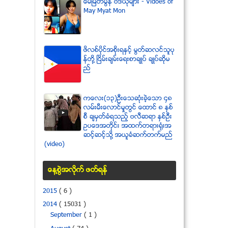
ေမျမတ္မြန္ ဗီဒီယုိမ်ား - Vidoes of
May Myat Mon
ဖိလစ္ပိုင္အစိုးရႏွင့္ မြတ္ဆလင္သူပု
န္တို႔ ၿငိမ္းခ်မ္းေရးစာခ်ဳပ္ ခ်ဳပ္ဆိုမ
ည္
ကေလး(၁၃)ဦးေသဆံုးခဲ့ေသာ ၄၈
လမ္းမီးေလာင္မႈတြင္ ေထာင္ ၈ ႏွစ္
စီ ခ်မွတ္ခံရသည့္ ဗလီဆရာ ႏွစ္ဦး
ဥပေဒအတိုင္း အထက္တရားရံုးအ
ဆင့္ဆင့္သို႔ အယူခံဆက္တက္မည္
(video)
ေန႔စြဲအလိုက္ ဖတ္ရန္
2015
( 6 )
2014
( 15031 )
September
( 1 )