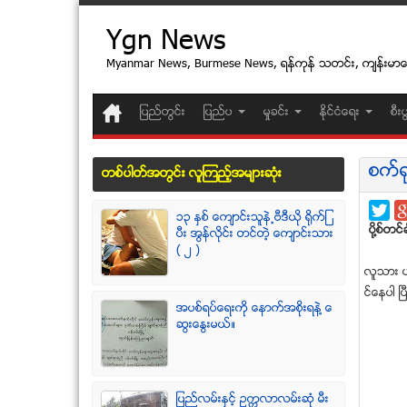
Ygn News
Myanmar News, Burmese News, ရန္ကုန္ သတင္း, က်န္းမာ
ျပည္တြင္း
ျပည္ပ
မႈခင္း
ႏုိင္ငံေရး
စီး
စက္႐ု
တစ္ပါတ္အတြင္း လူၾကည့္အမ်ားဆံုး
၁၃ ႏွစ္ ေက်ာင္းသူနဲ႕ဗီဒီယို ရိုက္ျ
ပုိ႔စ္တင္ခ
ပီး အြန္လိုင္း တင္တဲ့ ေက်ာင္းသား
( ၂ )
လူသား ယ
င္ေနပါ ၿပ
အပစ္ရပ္ေရးကို ေနာက္အစိုးရနဲ႔ ေ
ဆြးေႏြးမယ္။
ျပည္လမ္းႏွင့္ ဥကၠလာလမ္းဆုံ မီး