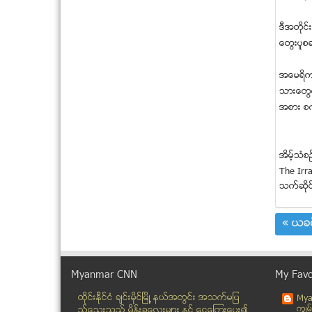
ဒီအတုိင
ေတြးပူစ
အေမရိကန္
သားေတြကိ
အစား စက္
အိမ့္သံစ
The Irr
သက္ဆုိင
« ယခင
Myanmar CNN
My Favo
ထိုင္းနို္င္ငံ ခ်င္းမိုင္ျမိဳ ့နယ္အတြင္း အသက္မျပ
Mya
ကၽြမ
ည့္ေသးသည့္ မိန္းခေလးမ်ား နွင့္ ေငြေၾကးေပး၍