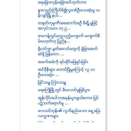
ေရမျခားကုန္းမျခားစပိဘုတ္ကား
ႏြားလွည္းၾကိတ္မိ၍လူတစ္ဦးေသဆံုးမႈ သ
န္လ်င္ၿမိဳ ့နယ္...
တရုတ္ကုမၸဏီအေဆာက္အဦ မီးရႈိ႕မႈျဖင့္
အလုပ္သမား ၁၇ ဥ...
ဖားကန္႔တြင္ေတြ႔သည့္ေက်ာက္ ေက်ာက္စိ
မ္းမဟုတ္ဟု ျပည္န...
ရိုဟင္ဂ်ာ မြတ္ဆလင္ေတြကို ခြဲျခားဆက္
ဆံဖို႔ ျမန္မာက ...
အခက္အခဲကုိ ရင္ဆုိင္ေျဖရွင္းျခင္း
အင္ဒိုနီးရွား ေတာင္ၿပိဳမႈေၾကာင့္ လူ ၁၁
ဦးေသဆံုး၊ ...
ျမင္သမွ် ၾကားသမွ်
ေရစႀကဳိျမဳိ႕တြင္ မီးေလာင္မွဳျဖစ္ပြား
အြန္လိုင္းေပၚကအမုန္းပြားဖြယ္စကား ျပင္
ပ၌သက္ေရာက္မႈ ...
ေလသင္တုန္း၏ လူသိနည္းေသာ ေရွ႕ေျပး
လကၡဏာမ်ား
ျမန္မာ့ဆက္သြယ္ေရးလုပ္ငန္း၏ ၿဂိဳဟ္တု
အင္တာနက္စနစ္ ထိ...