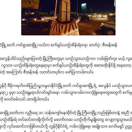
ုိင္ငံၿမိဳ႕ေတာ္ ကင္ရွာဆာၿမိဳ႕လယ္က စက္႐ုပ္ယာဥ္ထိန္းရဲတခု၊ ဓာတ္ပံု- စီအန္အန္
အလြန္သိပ္သည္းမ်ားျပားတဲ့ ၿမိဳ႕ႀကီးေတြမွာ ယာဥ္သြားယာဥ္လာ၊ လမ္းျဖတ္ကူး မယ့္ လူေ
့ လူသား ယာဥ္ထိန္းရဲေတြေနရာမွာ စက္႐ုပ္ယာဥ္ထိန္းရဲေတြကို အစားထုိးႏုိင္ဖုိ႔ အခုေတာ့ 
ီးဆုိတဲ့ အေၾကာင္း စီအန္အန္ သတင္းတပုဒ္က ေဖာ္ျပလာပါတယ္။
ြန္ဂုိ ဒီမုိကရက္တစ္ျပည္သူ႔သမၼတႏုိင္ငံၿမိဳ႕ေတာ္ ကင္ရွာဆာၿမိဳ႕ရဲ႕ အလြန္ပဲ ယာဥ္သြားယ
ေနရာ၂ ခုမွာ ယာဥ္အႏၱရာယ္ကင္းရွင္းေရး၊ လမ္းသြားလမ္းလာလံုၿခံဳေရးေတြအတြက္ စက္႐ု
ခုကို စတင္စမ္းသပ္ ထားရွိပါတယ္။
ဆာၿမိဳ႕ေတာ္ဟာ လူဦးေရ ၁၀ သန္းေက်ာ္ေနထုိင္တဲ့ ၿမိဳ႕ႀကီးတၿမိဳ႕လည္းျဖစ္တာနဲ႔ အညီ 
ယာဥ္ထိန္းရဲ တပ္ဆင္ထားရွိလုိက္လုိ႔ မေတာ္တဆ ယာဥ္တုိက္မႈမ်ိဳးေတြ ေလ်ာ့က်သြားမယ္လ
ခုလို လုပ္ေဆာင္တာျဖစ္တယ္လုိ႔ ကြန္ဂုိႏုိင္ငံရဲ႕ လမ္းလံုၿခံဳေရး အမ်ိဳးသား ေကာ္မရွင္ ဥကၠ