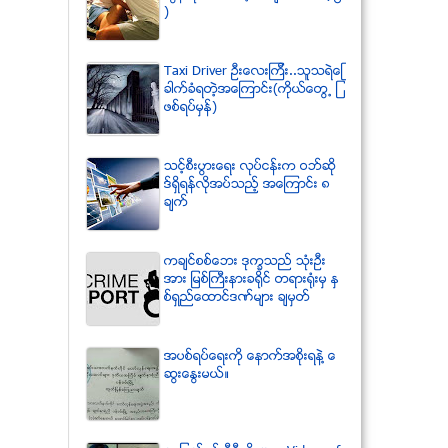
)
Taxi Driver ဦးေလးၾကီး..သူသရဲေျ
ခာက္ခံရတဲ့အေၾကာင္း(ကိုယ္ေတြ႕ ျ
ဖစ္ရပ္မွန္)
သင့္စီးပြားေရး လုပ္ငန္းက ဝဘ္ဆို
ဒ္ရွိရန္လိုအပ္သည့္ အေၾကာင္း ၈
ခ်က္
ကခ်င္စစ္ေဘး ဒုကၡသည္ သံုးဦး
အား ျမစ္ႀကီးနားခရိုင္ တရားရံုးမွ ႏွ
စ္ရွည္ေထာင္ဒဏ္မ်ား ခ်မွတ္
အပစ္ရပ္ေရးကို ေနာက္အစိုးရနဲ႔ ေ
ဆြးေႏြးမယ္။