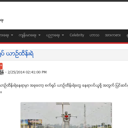
ေရး
ပြားေရး
က်န္းမာေရး
ပညာေရး
Celebrity
ဟာသ
အားကစား
ပ္ ယာဥ္ထိန္းရဲ
်ိန္
- 2/25/2014 02:41:00 PM
ာဥ္ထိန္းရဲေနရာမွာ အခုေတာ့ စက္႐ုပ္ ယာဥ္ထိန္းရဲေတြ ေနရာ၀င္ယူဖုိ႔ အတြက္ ျပင္ဆင
ီ။