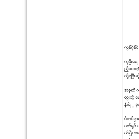
ကြန္ဂုိႏ
လူဦးေရ 
ညွိေပးတဲ
လုိ႔ရၿပ
အခုဆုိ က
ထြးတဲ့ 
န္းရဲ ၂ 
ဒီကင္ရွာ
စက္႐ုပ္ 
ယ္ၿပီး အ