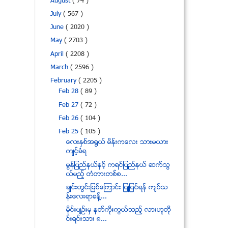
August
( 74 )
July
( 567 )
June
( 2020 )
May
( 2703 )
April
( 2208 )
March
( 2596 )
February
( 2205 )
Feb 28
( 89 )
Feb 27
( 72 )
Feb 26
( 104 )
Feb 25
( 105 )
ေလးႏွစ္အ႐ြယ္ မိန္းကေလး သားမယား
က်င့္ခံရ
မြန္ျပည္နယ္ႏွင့္ ကရင္ျပည္နယ္ ဆက္သြ
ယ္မည့္ တံတားတစ္စ...
ခ်င္းတြင္းျမစ္ေၾကာင္း ျပဳျပင္ရန္ က်ပ္သ
န္းေလးရာခန္႔...
မိုင္းပ်ဥ္းမွ နတ္ကိုးကြယ္သည့္ လားဟူတို
င္းရင္းသား ၈...