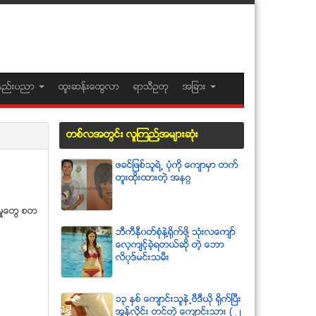
နည္းပညာ
ထူးဆန္းေထြလာ
ရာသီဥတု
အျခား
တစ္လအတြင္း လူၾကည္႔အမ်ားဆံုး
ဖခင္ျဖစ္သူရဲ႕ ပံုကို ေက်ာမွာ တက္
တူးထိုးထားတဲ့ အနဂၢ
္မႈေတြ စတ
ဘီကီနီ၀တ္စံုနဲ႔႐ုိက္ဖို႔ သံုးလေက်ာ္
ေလ့က်င့္ခဲ့ရတယ္ဆို တဲ့ ေဘာ
လိ၀ုဒ္မင္းသမီး
၁၃ ႏွစ္ ေက်ာင္းသူနဲ႕ဗီဒီယို ရိုက္ျပီး
အြန္လိုင္း တင္တဲ့ ေက်ာင္းသား ( ၂