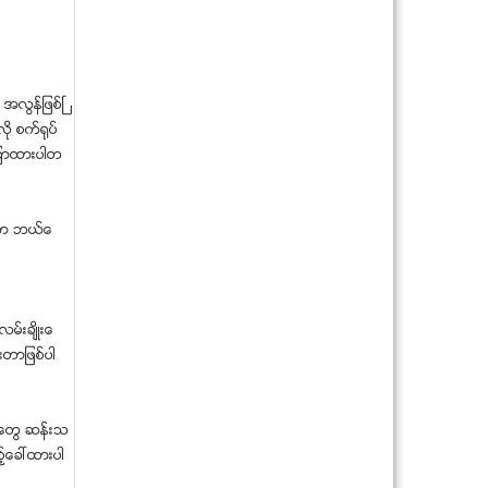
ဇြဲျဖင့္ ေအာင္ျမင္သည့္ဘ၀ကုိ ရယူ
ယူနတီဂ်ာနယ္အမႈ မတ္ ၃ ရက္ ႐ံုးခ်ိန္းခ်ိ
န္းဆို
ေဒၚေအာင္ဆန္းစုၾကည္သမၼတျဖစ္ေရး ဦး
 အလြန္ျဖစ္ၿ
ဝီရသူ လုိလား
ု စက္႐ုပ္
ရဟတ္ယာဥ္ပ်က္က်စဥ္ ကူညီခ့ဲေသာေ
္ေျပာထားပါတ
ဒသခံမ်ားအား ေက်းဇူးဆပ...
ကုမၸဏီပိုင္ေငြမ်ားခိုးယူသူကို ေဖာ္ထုတ္ဖ
မ္းဆီးအေရးယူ
္ကာ ဘယ္ေ
ေဒၚလာ ကိုးေသာင္းတန္၊ အေလးခ်ိန္ ဆ
ယ္တန္ ရွိတဲ့ သရက္သ...
စကားလံုးမဲ့ နားလည္ၾကေစဖို႕ရာ
ေဘာလုံးပြဲတစ္ပြဲရဲ့ မိနစ္တုိင္းမွာ ဂိုးသြင္း
မ္းခ်ိဳးေ
သူအျဖစ...
းတာျဖစ္ပါ
အာဏာရွင္မ်ားႏွင့္ ျမန္မာ့တပ္မေတာ္ အပို
င္း (၈) – ဗိ...
၈၈ မ်ိဳးဆက္ အဖြဲ႔ NLD မွတဆင့္ ၂၀၁၅ ေ
ရြးေကာက္ပြဲ ၀င...
္းေတြ ဆန္းသ
ည့္ေခၚထားပါ
သမၼတနဲ႔ ခ႐ိုနီေတြ႔ဆံုပြဲ ဘာထူးလဲ
ကြန္ပ်ဴတာ စစ္တမ္း