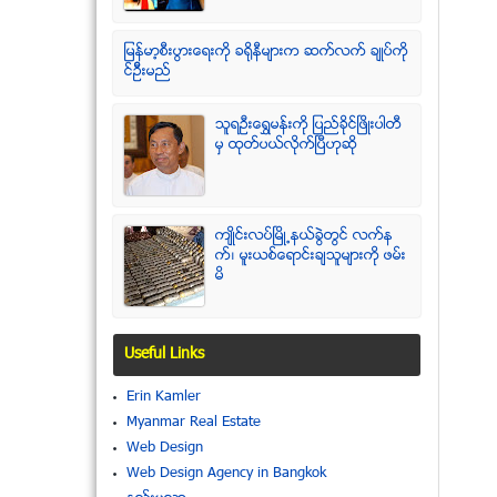
ျမန္မာ့စီးပြားေရးကို ခရိုနီမ်ားက ဆက္လက္ ခ်ဳပ္ကို
င္ဥိီးမည္
သူရဦးေရႊမန္းကို ျပည္ခိုင္ျဖိဳးပါတီ
မွ ထုတ္ပယ္လိုက္ျပီဟုဆို
က်ဳိင္းလပ္ၿမိဳ႕နယ္ခြဲတြင္ လက္န
က္၊ မူးယစ္ေရာင္းခ်သူမ်ားကို ဖမ္း
မိ
Useful Links
Erin Kamler
Myanmar Real Estate
Web Design
Web Design Agency in Bangkok