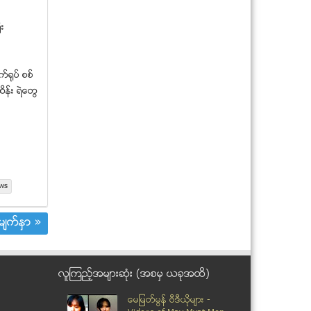
ရွမ္းတပ္ႏွင့္ အစိုးရတပ္ ပစ္ခတ္မွႈ ျပန္ျဖစ္
း
အီဂ်စ္အစုိးရ ႏုတ္ထြက္ေၾကာင္း ရုတ္တရ
က္ေၾကညာ
သန္းေခါင္စာရင္းတြင္ မ်ိဳးႏြယ္စုအမည္ လြ
္႐ုပ္ စစ္
တ္လပ္စြာျဖည္...
ိန္း ရဲေတြ
ဂ်ဳိကို၀ီကို အားက်ပါ
အမႈိက္ျပႆနာ အေျဖရွာမယ္ဆိုရင္
ျမန္မာ သစ္ခြမ်ား တ႐ုတ္ႏွင့္ ထိုင္းသို႔
တရားမဝင္ တင...
ေနျပည္ေတာ္တြင္ က်ဴးေက်ာ္ဘုန္းႀကီးေ
က်ာင္းမ်ားကို တရ...
ws
ရန္ကုန္က လာၿပီးတုိင္းရင္းသားေတြရဲ႔ ေဒ
သမွာ နယ္က်ဴးၿ...
်က္ႏွာ »
ျမန္မာကို စစ္လက္နက္ပစၥည္း ကန္႔သတ္မႈ
အေမရိကန္ ေျဖေလ...
မဲေဆာက္ၿမိဳ႔ ၀မ္းဒါးဖူးအထည္ခ်ဳပ္စက္႐ုံမွ
ျမန္မာလုပ...
လူၾကည့္အမ်ားဆုံး (အစမွ ယခုအထိ)
ဒီေရေတာ ဆုံး႐ႈံးမႈ ႏုိင္ငံအဆင့္ ထိန္းသိမ္း
ရန္လို
ေမျမတ္မြန္ ဗီဒီယုိမ်ား -