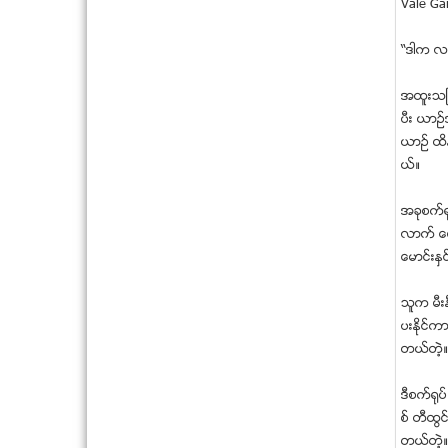
Vale Ga
“ဒါက လမ
အထူးသျဖင
ပီး ယာဥ
ယာဥ္ ထိန
ယ္။
အခုစက္႐
လာက္ ေ၀းတ
ေမာင္းႏွ
သူက မီးန
ပးႏုိင္
တယ္တဲ့
ဒီစက္႐ုပ
စ္ တီထြင
တယ္တဲ့