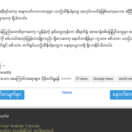
္းဆိုရင္ေတာ့ အနာဂတ္ကာလတခုမွာ ယာဥ္ထိန္းရဲေတြ အလုပ္လက္မဲ့ျဖစ္ေတာ့မလား ဆုိၿပီ
ရာေတာ့ ရွိပါတယ္။
ျပည္ေထာင္စုကေတာ့ လြန္ခဲ့တဲ့ ႏွစ္ေတြတုန္းက အီရတ္နဲ႔ အာဖဂန္စစ္ေျမျပင္ေတြမွာ စက
ု စမ္းသပ္အသံုးျပဳခဲ့တာမ်ိဳးလည္း ရွိေလေတာ့ ေနာင္တခ်ိန္မွာ လူသား စစ္သား၊ ယာဥ္ထ
႐ုပ္ စစ္သား၊ စက္႐ုပ္ယာဥ္ထိန္းရဲေတြက ေနရာယူလာဖုိ႔ ရွိလာႏုိင္ပါတယ္။
ဥ္ ~
awaddy
္ေသာ အေၾကာင္းအရာမ်ား ပုိမုိဖတ္ရႈရန္ ===>
IT-news
strange-news
world-ne
Home
္စာမ်က္ႏွာ
ေနာက္စာမ
urite
nmar Website Tutorials
္းက်င္စြာ အသုံးျပဳႏုိင္ရင္ အက်ိဳးမ်ားမယ့္