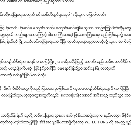
nga Wilma က စီအန္အန္ကို ေျပာဆုိထားပါတယ္။
္းခရီးလံုၿခံဳေရးအတြက္ စမ္းသစ္တီထြင္မႈတခုပါ” လုိ႔သူက ေျပာပါတယ္။
့္ ႐ံုးတက္၊ ႐ံုးဆင္း၊ ေက်ာင္းတက္၊ ေက်ာင္းဆင္းခ်ိန္ေတြဟာ ယာဥ္ေၾကာပိတ္ဆုိ႔မႈေတြ
္အႏၱရာယ္ လည္းမ်ားတာေၾကာင့္ ဒါဟာ ႀကီးမားတဲ့ ျပႆနာႀကီးတခုလည္းျဖစ္ေနလုိ႔ အခုလိ
္းရဲ နဲ႔ဆုိရင္ ၿမိဳ႕ေတာ္လမ္းလံုၿခံဳေရးဟာ ပိုၿပီး လြယ္ကူေခ်ာေမြ႔လာမယ့္လို႔ သူက ဆက
ုပ္ယာဥ္ထိန္းရဲက အရပ္ ၈ ေပျမင့္ၿပီး ၂၄ နာရီအခ်ိန္ျပည့္ တာ၀န္လည္းထမ္းေဆာင္ႏုိင
ဲ့ ယာဥ္မ်ိဳးကုိမဆုိ ျမင္ႏုိင္စြမ္းရွိၿပီး ေနေရာင္ျခည္စြမ္းအင္စနစ္နဲ႔ လည္ပတ္
င္ထားတဲ့ စက္႐ုပ္ျဖစ္ပါတယ္တဲ့။
ီ၊ မီး၀ါ၊ မီးစိမ္းေတြကိုလည္းျပသေပးမွာျဖစ္သလုိ လူသားယာဥ္ထိန္းရဲေတြလုိ လက္ျပၿပီး လ
ကာ လမ္းျဖတ္ကူးမယ့္သူေတြအတြက္လည္း စကားေျပာႏုိင္ေအာင္ အစီအစဥ္ ထည့္သြင္းထာ
။
္ ယာဥ္ထိန္းရဲကုိ သူတုိ႔ လမ္းလံုၿခံဳေရး႒ာနက အင္ဂ်င္နီယာအဖြဲ႔တခုက နည္းပညာ၊ ဒီဇုိင
္ထုတ္လုပ္လိုက္တာျဖစ္ၿပီး အဲဒီအင္ဂ်င္နီယာအဖြဲ႔ကိုေတာ့ WITECH ONG လုိ႔ အမည္ မွ
။