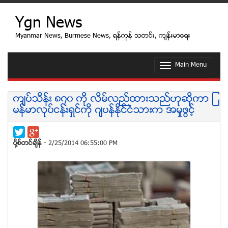
Ygn News
Myanmar News, Burmese News, ရန္ကုန္ သတင္း, က်န္းမာေရး
Main Menu
T
o
g
g
က်ပ္သိန္း ၈၇၀ ကို လိမ္လည္ထားသည္ဟုဆိုကာ ျ
l
မန္မာလုပ္ငန္းရွင္ကုိ ဂ်ပန္ႏိုင္ငံသားက အမႈဖြင့္
e
n
a
v
ပုိ႔စ္တင္ခ်ိန္
- 2/25/2014 06:55:00 PM
i
g
a
t
i
o
n