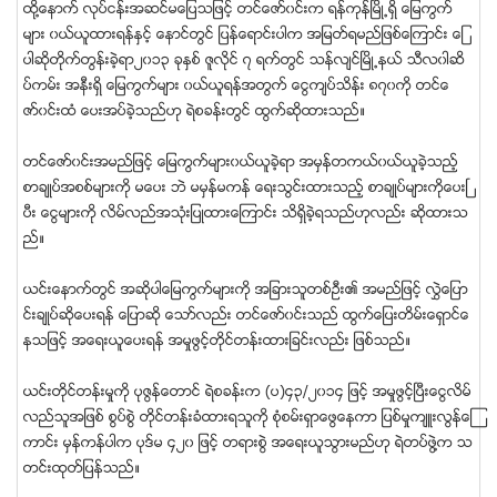
ထို႔ေနာက္ လုပ္ငန္းအဆင္မေျပသျဖင့္ တင္ေဇာ္၀င္းက ရန္ကုန္ၿမိဳ႕ရွိ ေျမကြက္
မ်ား ၀ယ္ယူထားရန္ႏွင့္ ေနာင္တြင္ ျပန္ေရာင္းပါက အျမတ္ရမည္ျဖစ္ေၾကာင္း ေျ
ပာဆိုတိုက္တြန္းခဲ့ရာ၂၀၁၃ ခုႏွစ္ ဇူလိုင္ ၇ ရက္တြင္ သန္လ်င္ၿမိဳ႕နယ္ သီလ၀ါဆိ
ပ္ကမ္း အနီးရွိ ေျမကြက္မ်ား ၀ယ္ယူရန္အတြက္ ေငြက်ပ္သိန္း ၈၇၀ကို တင္ေ
ဇာ္၀င္းထံ ေပးအပ္ခဲ့သည္ဟု ရဲစခန္းတြင္ ထြက္ဆုိထားသည္။
တင္ေဇာ္၀င္းအမည္ျဖင့္ ေျမကြက္မ်ား၀ယ္ယူခဲ့ရာ အမွန္တကယ္၀ယ္ယူခဲ့သည့္
စာခ်ဳပ္အစစ္မ်ားကုိ မေပး ဘဲ မမွန္မကန္ ေရးသြင္းထားသည့္ စာခ်ဳပ္မ်ားကိုေပးၿ
ပီး ေငြမ်ားကို လိမ္လည္အသံုးျပဳထားေၾကာင္း သိရွိခဲ့ရသည္ဟုလည္း ဆိုထားသ
ည္။
ယင္းေနာက္တြင္ အဆိုပါေျမကြက္မ်ားကို အျခားသူတစ္ဦး၏ အမည္ျဖင့္ လႊဲေျပာ
င္းခ်ဳပ္ဆိုေပးရန္ ေျပာဆို ေသာ္လည္း တင္ေဇာ္၀င္းသည္ ထြက္ေျပးတိမ္းေရွာင္ေ
နသျဖင့္ အေရးယူေပးရန္ အမႈဖြင့္တုိင္တန္းထားျခင္းလည္း ျဖစ္သည္။
ယင္းတိုင္တန္းမႈကို ပုဇြန္ေတာင္ ရဲစခန္းက (ပ)၄၃/၂၀၁၄ ျဖင့္ အမႈဖြင့္ၿပီးေငြလိမ္
လည္သူအျဖစ္ စြပ္စြဲ တိုင္တန္းခံထားရသူကို စံုစမ္းရွာေဖြေနကာ ျပစ္မႈက်ဴးလြန္ေၾ
ကာင္း မွန္ကန္ပါက ပုဒ္မ ၄၂၀ ျဖင့္ တရားစြဲ အေရးယူသြားမည္ဟု ရဲတပ္ဖြဲ႔က သ
တင္းထုတ္ျပန္သည္။