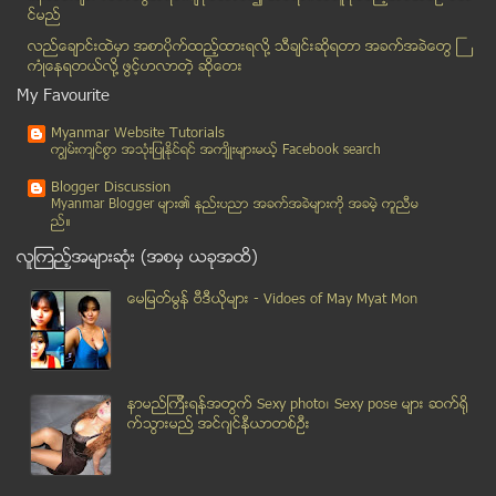
စကားလံုးမဲ့ နားလည္ၾကေစဖို႕ရာ
င္မည္
ေဘာလုံးပြဲတစ္ပြဲရဲ့ မိနစ္တုိင္းမွာ ဂိုးသြင္းသူအျဖစ...
လည္ေခ်ာင္းထဲမွာ အစာပိုက္ထည့္ထားရလုိ႔ သီခ်င္းဆုိရတာ အခက္အခဲေတြ ႀ
အာဏာရွင္မ်ားႏွင့္ ျမန္မာ့တပ္မေတာ္ အပိုင္း (၈) – ဗိ...
ကံဳေနရတယ္လို႔ ဖြင့္ဟလာတဲ့ ဆုိေတး
၈၈ မ်ိဳးဆက္ အဖြဲ႔ NLD မွတဆင့္ ၂၀၁၅ ေရြးေကာက္ပြဲ ၀င...
My Favourite
သမၼတနဲ႔ ခ႐ိုနီေတြ႔ဆံုပြဲ ဘာထူးလဲ
Myanmar Website Tutorials
ကြန္ပ်ဴတာ စစ္တမ္း
ကၽြမ္းက်င္စြာ အသုံးျပဳႏုိင္ရင္ အက်ိဳးမ်ားမယ့္ Facebook search
ရွမ္းတပ္ႏွင့္ အစိုးရတပ္ ပစ္ခတ္မွႈ ျပန္ျဖစ္
Blogger Discussion
အီဂ်စ္အစုိးရ ႏုတ္ထြက္ေၾကာင္း ရုတ္တရက္ေၾကညာ
Myanmar Blogger မ်ား၏ နည္းပညာ အခက္အခဲမ်ားကုိ အခမဲ့ ကူညီမ
ည္။
သန္းေခါင္စာရင္းတြင္ မ်ိဳးႏြယ္စုအမည္ လြတ္လပ္စြာျဖည္...
လူၾကည့္အမ်ားဆုံး (အစမွ ယခုအထိ)
ဂ်ဳိကို၀ီကို အားက်ပါ
အမႈိက္ျပႆနာ အေျဖရွာမယ္ဆိုရင္
ေမျမတ္မြန္ ဗီဒီယုိမ်ား - Vidoes of May Myat Mon
ျမန္မာ သစ္ခြမ်ား တ႐ုတ္ႏွင့္ ထိုင္းသို႔ တရားမဝင္ တင...
ေနျပည္ေတာ္တြင္ က်ဴးေက်ာ္ဘုန္းႀကီးေက်ာင္းမ်ားကို တရ...
ရန္ကုန္က လာၿပီးတုိင္းရင္းသားေတြရဲ႔ ေဒသမွာ နယ္က်ဴးၿ...
နာမည္ၾကီးရန္အတြက္ Sexy photo၊ Sexy pose မ်ား ဆက္ရို
ျမန္မာကို စစ္လက္နက္ပစၥည္း ကန္႔သတ္မႈ အေမရိကန္ ေျဖေလ...
က္သြားမည္႔ အင္ဂ်င္နီယာတစ္ဦး
မဲေဆာက္ၿမိဳ႔ ၀မ္းဒါးဖူးအထည္ခ်ဳပ္စက္႐ုံမွ ျမန္မာလုပ...
ဒီေရေတာ ဆုံး႐ႈံးမႈ ႏုိင္ငံအဆင့္ ထိန္းသိမ္းရန္လို
စားေသာက္ဆိုင္မ်ားသို႔ အခြန္ဘုတ္အဖြဲ႕ ကြင္းဆင္း စစ္...