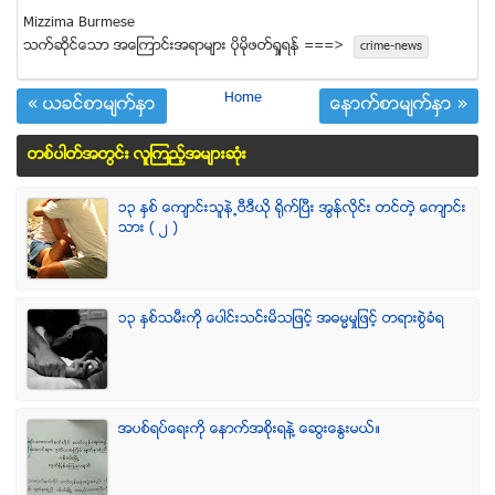
Mizzima Burmese
သက္ဆုိင္ေသာ အေၾကာင္းအရာမ်ား ပုိမုိဖတ္ရႈရန္ ===>
crime-news
Home
« ယခင္စာမ်က္ႏွာ
ေနာက္စာမ်က္ႏွာ »
တစ္ပါတ္အတြင္း လူၾကည့္အမ်ားဆံုး
၁၃ ႏွစ္ ေက်ာင္းသူနဲ႕ဗီဒီယို ရိုက္ျပီး အြန္လိုင္း တင္တဲ့ ေက်ာင္း
သား ( ၂ )
၁၃ ႏွစ္သမီးကို ေပါင္းသင္းမိသျဖင့္ အဓမၼမႈျဖင့္ တရားစြဲခံရ
အပစ္ရပ္ေရးကို ေနာက္အစိုးရနဲ႔ ေဆြးေႏြးမယ္။