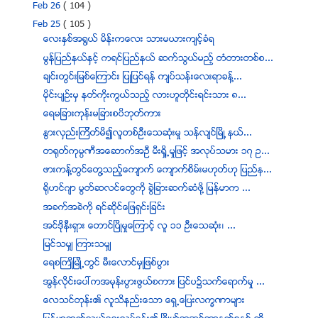
Feb 26
( 104 )
Feb 25
( 105 )
ေလးႏွစ္အ႐ြယ္ မိန္းကေလး သားမယားက်င့္ခံရ
မြန္ျပည္နယ္ႏွင့္ ကရင္ျပည္နယ္ ဆက္သြယ္မည့္ တံတားတစ္စ...
ခ်င္းတြင္းျမစ္ေၾကာင္း ျပဳျပင္ရန္ က်ပ္သန္းေလးရာခန္႔...
မိုင္းပ်ဥ္းမွ နတ္ကိုးကြယ္သည့္ လားဟူတိုင္းရင္းသား ၈...
ေရမျခားကုန္းမျခားစပိဘုတ္ကား
ႏြားလွည္းၾကိတ္မိ၍လူတစ္ဦးေသဆံုးမႈ သန္လ်င္ၿမိဳ ့နယ္...
တရုတ္ကုမၸဏီအေဆာက္အဦ မီးရႈိ႕မႈျဖင့္ အလုပ္သမား ၁၇ ဥ...
ဖားကန္႔တြင္ေတြ႔သည့္ေက်ာက္ ေက်ာက္စိမ္းမဟုတ္ဟု ျပည္န...
ရိုဟင္ဂ်ာ မြတ္ဆလင္ေတြကို ခြဲျခားဆက္ဆံဖို႔ ျမန္မာက ...
အခက္အခဲကုိ ရင္ဆုိင္ေျဖရွင္းျခင္း
အင္ဒိုနီးရွား ေတာင္ၿပိဳမႈေၾကာင့္ လူ ၁၁ ဦးေသဆံုး၊ ...
ျမင္သမွ် ၾကားသမွ်
ေရစႀကဳိျမဳိ႕တြင္ မီးေလာင္မွဳျဖစ္ပြား
အြန္လိုင္းေပၚကအမုန္းပြားဖြယ္စကား ျပင္ပ၌သက္ေရာက္မႈ ...
ေလသင္တုန္း၏ လူသိနည္းေသာ ေရွ႕ေျပးလကၡဏာမ်ား