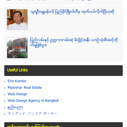
သူရဦးေရႊမန္းကို ျပည္ခိုင္ျဖိဳးပါတီမွ ထုတ္ပယ္လိုက္ျပီဟုဆို
ျပည္လမ္းႏွင့္ ဥကၠလာလမ္းဆုံ မီးပြိဳင့္အနီး ယာဥ္သုံးစီးဆင့္တို
က္မႈျဖစ္ပြား
Useful Links
Erin Kamler
Myanmar Real Estate
Web Design
Web Design Agency in Bangkok
နည္းပညာ
ラングッド バンコク ポーカー