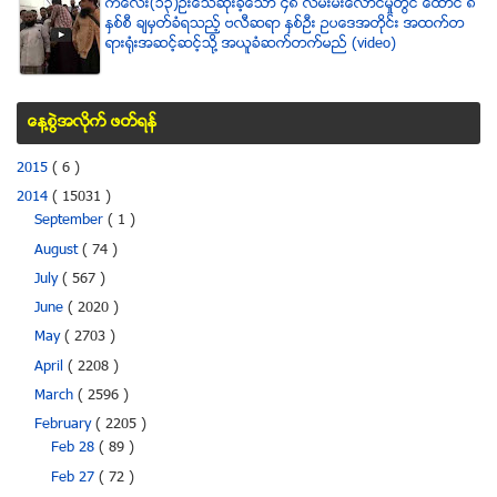
ကေလး(၁၃)ဦးေသဆံုးခဲ့ေသာ ၄၈ လမ္းမီးေလာင္မႈတြင္ ေထာင္ ၈
ႏွစ္စီ ခ်မွတ္ခံရသည့္ ဗလီဆရာ ႏွစ္ဦး ဥပေဒအတိုင္း အထက္တ
ရားရံုးအဆင့္ဆင့္သို႔ အယူခံဆက္တက္မည္ (video)
ေန႔စြဲအလိုက္ ဖတ္ရန္
2015
( 6 )
2014
( 15031 )
September
( 1 )
August
( 74 )
July
( 567 )
June
( 2020 )
May
( 2703 )
April
( 2208 )
March
( 2596 )
February
( 2205 )
Feb 28
( 89 )
Feb 27
( 72 )