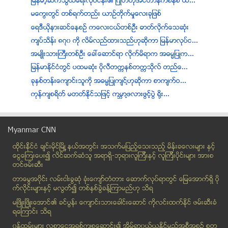
ျမန္မာ့ဆက္သြယ္ေရးလုပ္ငန္း၏ ၿဂိဳဟ္တုအင္တာနက္စနစ္ ထိ...
မေကြးတြင္ တစ္ရက္တည္း ယာဥ္တိုက္မႈေလးခုျဖစ္
ေရဒီယိုနားဆင္ေနစဥ္ ကေလးငယ္တစ္ဦး ဓာတ္လိုက္ေသဆံုး
က်ပ္သိန္း ၈၇၀ ကို လိမ္လည္ထားသည္ဟုဆိုကာ ျမန္မာလုပ္င...
အမ်ဳိးသားႀကီးတစ္ဦး ေခၚေဆာင္ရာ လိုက္မိရာက အဓမၼျပဳက...
ျမန္မာႏိုင္ငံတြင္ ပထမဆံုး ပိုလီတကၠနစ္တကၠသိုလ္ တည္ေ...
ခုႏွစ္တန္းေက်ာင္းသူကုိ အဓမၼျပဳက်င္႔ဟုဆုိကာ စာက်က္ဝ...
ကုန္က်စရိတ္ မတတ္ႏိုင္သျဖင့္ ကမၻာ႔ဖလားဖြင့္ပြဲ ႐ိုး...
ရိုဟင္ဂ်ာအေပၚ လူ႔အခြင့္အေရး ခ်ဳိးေဖာက္ဟု ျမန္မာအစိ...
ဘန္ေကာက္တြင္ အေဆာက္အအုံၿပိဳက်၊ ေသဆုံးသူ ၁၁ ဦးတြင္...
Myanmar CNN
ေရစုပ္စက္ျဖင့္ အိုင္ပက္ငါးဖမ္းသူ ဓာတ္လိုက္ေသဆံုး
ထိုင္းနို္င္ငံ ခ်င္းမိုင္ျမိဳ ့နယ္အတြင္း အသက္မျပည့္ေသးသည့္ မိန္းခေလးမ်ား နွင့္
ဇြဲျဖင့္ ေအာင္ျမင္သည့္ဘ၀ကုိ ရယူ
ေငြေၾကးေပး၍ လိင္ဆက္ဆံသူ အရာရွိ-ဘုရားလူၾကီးနွင့္ လူၾကီးပိုင္းမ်ား အားစ
ယူနတီဂ်ာနယ္အမႈ မတ္ ၃ ရက္ ႐ံုးခ်ိန္းခ်ိန္းဆို
တင္ဖမ္းဆီး
ေဒၚေအာင္ဆန္းစုၾကည္သမၼတျဖစ္ေရး ဦးဝီရသူ လုိလား
တာေမြအ၀ိုင္း လမ္းငါးခြဆံု ခံုးေက်ာ္တံတား ေဆာက္လုပ္ရာတြင္ ေျမေအာက္ရွိ ပို
ရဟတ္ယာဥ္ပ်က္က်စဥ္ ကူညီခ့ဲေသာေဒသခံမ်ားအား ေက်းဇူးဆပ...
က္လိုင္းမ်ားႏွင့္ မလြတ္၍ တစ္ႏွစ္ခြဲခန္႔ၾကာမည္ဟု သိရ
ကုမၸဏီပိုင္ေငြမ်ားခိုးယူသူကို ေဖာ္ထုတ္ဖမ္းဆီးအေရးယူ
မၿဖိဳးၿဖိဳးေအာင္၏ ခင္ပြန္း ေက်ာင္းသားေခါင္းေဆာင္ ကိုလင္းထက္ႏိုင္ ဖမ္းဆီးခံ
ရေၾကာင္း သိရ
ေဒၚလာ ကိုးေသာင္းတန္၊ အေလးခ်ိန္ ဆယ္တန္ ရွိတဲ့ သရက္သ...
၀န္ထမ္းမ်ား လစာေငြအရစ္က်စုေဆာင္း၍ အိမ္ရာ၀ယ္ယူႏုိင္မည့္အစီအစဥ္ စတ