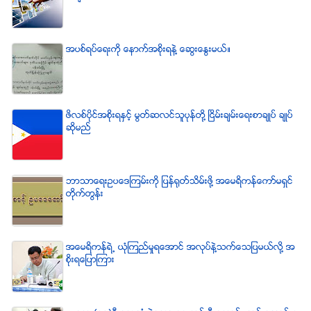
အပစ္ရပ္ေရးကို ေနာက္အစိုးရနဲ႔ ေဆြးေႏြးမယ္။
ဖိလစ္ပိုင္အစိုးရႏွင့္ မြတ္ဆလင္သူပုန္တို႔ ၿငိမ္းခ်မ္းေရးစာခ်ဳပ္ ခ်ဳပ္
ဆိုမည္
ဘာသာေရးဥပေဒၾကမ္းကို ျပန္ရုတ္သိမ္းဖို႔ အေမရိကန္ေကာ္မရွင္
တိုက္တြန္း
အေမရိကန္ရဲ႕ ယံုၾကည္မႈရေအာင္ အလုပ္နဲ႔သက္ေသျပမယ္လုိ႔ အ
စုိးရေျပာၾကား