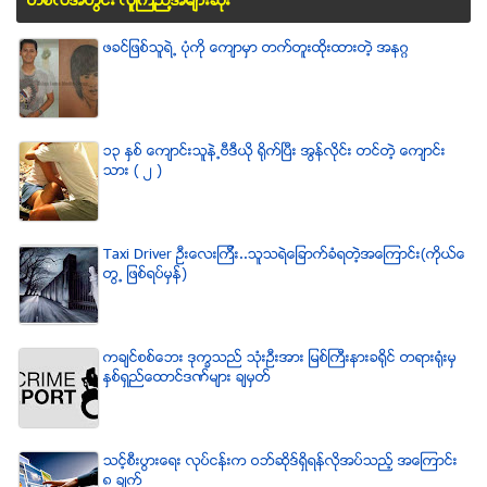
တစ္လအတြင္း လူၾကည္႔အမ်ားဆံုး
ဖခင္ျဖစ္သူရဲ႕ ပံုကို ေက်ာမွာ တက္တူးထိုးထားတဲ့ အနဂၢ
၁၃ ႏွစ္ ေက်ာင္းသူနဲ႕ဗီဒီယို ရိုက္ျပီး အြန္လိုင္း တင္တဲ့ ေက်ာင္း
သား ( ၂ )
Taxi Driver ဦးေလးၾကီး..သူသရဲေျခာက္ခံရတဲ့အေၾကာင္း(ကိုယ္ေ
တြ႕ ျဖစ္ရပ္မွန္)
ကခ်င္စစ္ေဘး ဒုကၡသည္ သံုးဦးအား ျမစ္ႀကီးနားခရိုင္ တရားရံုးမွ
ႏွစ္ရွည္ေထာင္ဒဏ္မ်ား ခ်မွတ္
သင့္စီးပြားေရး လုပ္ငန္းက ဝဘ္ဆိုဒ္ရွိရန္လိုအပ္သည့္ အေၾကာင္း
၈ ခ်က္