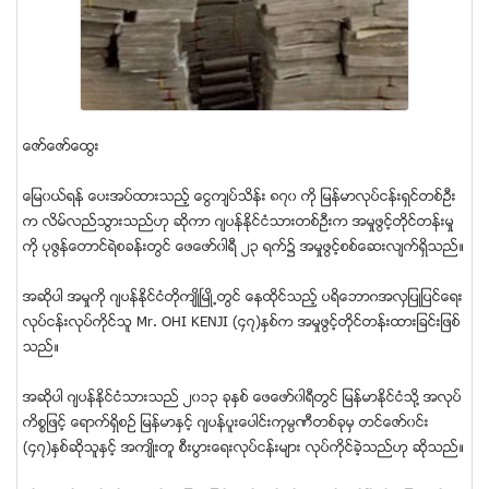
ေဇာ္ေဇာ္ေထြး
ေျမ၀ယ္ရန္ ေပးအပ္ထားသည့္ ေငြက်ပ္သိန္း ၈၇၀ ကို ျမန္မာလုပ္ငန္းရွင္တစ္ဦး
က လိမ္လည္သြားသည္ဟု ဆုိကာ ဂ်ပန္ႏိုင္ငံသားတစ္ဦးက အမႈဖြင့္တိုင္တန္းမႈ
ကို ပုဇြန္ေတာင္ရဲစခန္းတြင္ ေဖေဖာ္၀ါရီ ၂၃ ရက္၌ အမႈဖြင့္စစ္ေဆးလ်က္ရွိသည္။
အဆိုပါ အမႈကို ဂ်ပန္ႏိုင္ငံတိုက်ဳိၿမဳိ႕တြင္ ေနထိုင္သည့္ ပရိေဘာဂအလွျပဳျပင္ေရး
လုပ္ငန္းလုပ္ကိုင္သူ Mr. OHI KENJI (၄၇)ႏွစ္က အမႈဖြင့္တုိင္တန္းထားျခင္းျဖစ္
သည္။
အဆုိပါ ဂ်ပန္ႏုိင္ငံသားသည္ ၂၀၁၃ ခုႏွစ္ ေဖေဖာ္၀ါရီတြင္ ျမန္မာႏိုင္ငံသို႔ အလုပ္
ကိစၥျဖင့္ ေရာက္ရွိစဥ္ ျမန္မာႏွင့္ ဂ်ပန္ပူးေပါင္းကုမၸဏီတစ္ခုမွ တင္ေဇာ္၀င္း
(၄၇)ႏွစ္ဆိုသူႏွင့္ အက်ဳိးတူ စီးပြားေရးလုပ္ငန္းမ်ား လုပ္ကိုင္ခဲ့သည္ဟု ဆုိသည္။