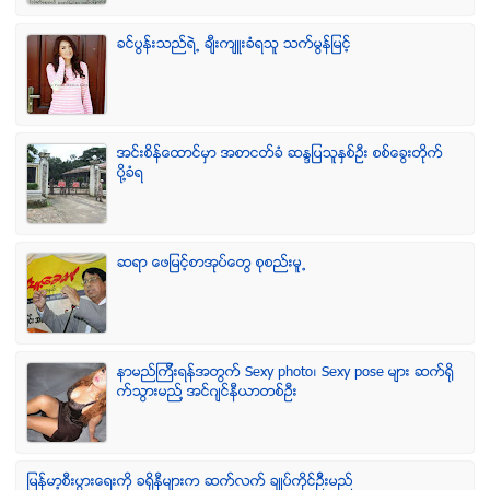
ခင္ပြန္းသည္ရဲ႕ ခ်ီးက်ဴးခံရသူ သက္မြန္ျမင့္
အင္းစိန္ေထာင္မွာ အစာငတ္ခံ ဆႏၵျပသူႏွစ္ဦး စစ္ေခြးတုိက္
ပုိ႔ခံရ
ဆရာ ေဖျမင့္စာအုပ္ေတြ စုစည္းမူ႕
နာမည္ၾကီးရန္အတြက္ Sexy photo၊ Sexy pose မ်ား ဆက္ရို
က္သြားမည္႔ အင္ဂ်င္နီယာတစ္ဦး
ျမန္မာ့စီးပြားေရးကို ခရိုနီမ်ားက ဆက္လက္ ခ်ဳပ္ကိုင္ဥိီးမည္