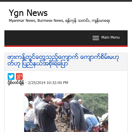
Ygn News
Myanmar News, Burmese News, ရန္ကုန္ သတင္း, က်န္းမာေရး
Main Menu
T
o
g
g
ဖားကန္႔တြင္ေတြ႔သည့္ေက်ာက္ ေက်ာက္စိမ္းမဟု
l
တ္ဟု ျပည္နယ္အစိုးရေျပာ
e
n
a
v
ပုိ႔စ္တင္ခ်ိန္
- 2/25/2014 10:32:00 PM
i
g
a
t
i
o
n