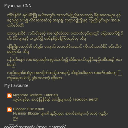
ဘန္ေကာက္တြင္ အေဆာက္အအုံၿပိဳက်၊ ေသဆုံးသူ ၁၁ ဦးတြင္...
Myanmar CNN
ေရစုပ္စက္ျဖင့္ အိုင္ပက္ငါးဖမ္းသူ ဓာတ္လိုက္ေသဆံုး
ထိုင္းနို္င္ငံ ခ်င္းမိုင္ျမိဳ ့နယ္အတြင္း အသက္မျပည့္ေသးသည့္ မိန္းခေလးမ်ား နွင့္
ဇြဲျဖင့္ ေအာင္ျမင္သည့္ဘ၀ကုိ ရယူ
ေငြေၾကးေပး၍ လိင္ဆက္ဆံသူ အရာရွိ-ဘုရားလူၾကီးနွင့္ လူၾကီးပိုင္းမ်ား အားစ
ယူနတီဂ်ာနယ္အမႈ မတ္ ၃ ရက္ ႐ံုးခ်ိန္းခ်ိန္းဆို
တင္ဖမ္းဆီး
ေဒၚေအာင္ဆန္းစုၾကည္သမၼတျဖစ္ေရး ဦးဝီရသူ လုိလား
တာေမြအ၀ိုင္း လမ္းငါးခြဆံု ခံုးေက်ာ္တံတား ေဆာက္လုပ္ရာတြင္ ေျမေအာက္ရွိ ပို
ရဟတ္ယာဥ္ပ်က္က်စဥ္ ကူညီခ့ဲေသာေဒသခံမ်ားအား ေက်းဇူးဆပ...
က္လိုင္းမ်ားႏွင့္ မလြတ္၍ တစ္ႏွစ္ခြဲခန္႔ၾကာမည္ဟု သိရ
ကုမၸဏီပိုင္ေငြမ်ားခိုးယူသူကို ေဖာ္ထုတ္ဖမ္းဆီးအေရးယူ
မၿဖိဳးၿဖိဳးေအာင္၏ ခင္ပြန္း ေက်ာင္းသားေခါင္းေဆာင္ ကိုလင္းထက္ႏိုင္ ဖမ္းဆီးခံ
ရေၾကာင္း သိရ
ေဒၚလာ ကိုးေသာင္းတန္၊ အေလးခ်ိန္ ဆယ္တန္ ရွိတဲ့ သရက္သ...
၀န္ထမ္းမ်ား လစာေငြအရစ္က်စုေဆာင္း၍ အိမ္ရာ၀ယ္ယူႏုိင္မည့္အစီအစဥ္ စတ
စကားလံုးမဲ့ နားလည္ၾကေစဖို႕ရာ
င္မည္
ေဘာလုံးပြဲတစ္ပြဲရဲ့ မိနစ္တုိင္းမွာ ဂိုးသြင္းသူအျဖစ...
လည္ေခ်ာင္းထဲမွာ အစာပိုက္ထည့္ထားရလုိ႔ သီခ်င္းဆုိရတာ အခက္အခဲေတြ ႀ
အာဏာရွင္မ်ားႏွင့္ ျမန္မာ့တပ္မေတာ္ အပိုင္း (၈) – ဗိ...
ကံဳေနရတယ္လို႔ ဖြင့္ဟလာတဲ့ ဆုိေတး
၈၈ မ်ိဳးဆက္ အဖြဲ႔ NLD မွတဆင့္ ၂၀၁၅ ေရြးေကာက္ပြဲ ၀င...
My Favourite
သမၼတနဲ႔ ခ႐ိုနီေတြ႔ဆံုပြဲ ဘာထူးလဲ
Myanmar Website Tutorials
ကြန္ပ်ဴတာ စစ္တမ္း
ကၽြမ္းက်င္စြာ အသုံးျပဳႏုိင္ရင္ အက်ိဳးမ်ားမယ့္ Facebook search
ရွမ္းတပ္ႏွင့္ အစိုးရတပ္ ပစ္ခတ္မွႈ ျပန္ျဖစ္
Blogger Discussion
အီဂ်စ္အစုိးရ ႏုတ္ထြက္ေၾကာင္း ရုတ္တရက္ေၾကညာ
Myanmar Blogger မ်ား၏ နည္းပညာ အခက္အခဲမ်ားကုိ အခမဲ့ ကူညီမ
ည္။
သန္းေခါင္စာရင္းတြင္ မ်ိဳးႏြယ္စုအမည္ လြတ္လပ္စြာျဖည္...
လူၾကည့္အမ်ားဆုံး (အစမွ ယခုအထိ)