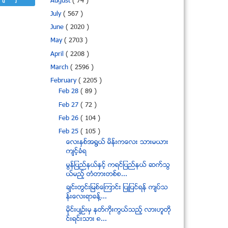
August
( 74 )
July
( 567 )
June
( 2020 )
May
( 2703 )
April
( 2208 )
March
( 2596 )
February
( 2205 )
Feb 28
( 89 )
Feb 27
( 72 )
Feb 26
( 104 )
Feb 25
( 105 )
ေလးႏွစ္အ႐ြယ္ မိန္းကေလး သားမယား
က်င့္ခံရ
မြန္ျပည္နယ္ႏွင့္ ကရင္ျပည္နယ္ ဆက္သြ
ယ္မည့္ တံတားတစ္စ...
ခ်င္းတြင္းျမစ္ေၾကာင္း ျပဳျပင္ရန္ က်ပ္သ
န္းေလးရာခန္႔...
မိုင္းပ်ဥ္းမွ နတ္ကိုးကြယ္သည့္ လားဟူတို
င္းရင္းသား ၈...