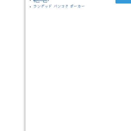
ラングッド バンコク ポーカー