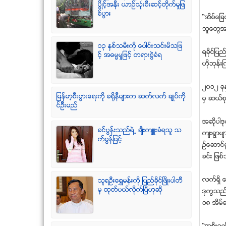
ပြိဳင့္အနီး ယာဥ္သုံးစီးဆင့္တိုက္မႈျဖ
စ္ပြား
“အိမ္ေျ
သူေတြအာ
၁၃ ႏွစ္သမီးကို ေပါင္းသင္းမိသျဖ
ရခုိင္ျ
င့္ အဓမၼမႈျဖင့္ တရားစြဲခံရ
ဟုိဘုန္း
၂၀၁၂ ခုႏ
ျမန္မာ့စီးပြားေရးကို ခရိုနီမ်ားက ဆက္လက္ ခ်ဳပ္ကို
မွ ဆယ္စ
င္ဥိီးမည္
အဆုိပါဒ
ခင္ပြန္းသည္ရဲ႕ ခ်ီးက်ဴးခံရသူ သ
က်းရြာမ်
က္မြန္ျမင့္
ဥ္ေဆာင္ရ
ခင္း ျဖစ
လက္ရွိ ေ
သူရဦးေရႊမန္းကို ျပည္ခိုင္ျဖိဳးပါတီ
မွ ထုတ္ပယ္လိုက္ျပီဟုဆို
ဒုကၡသည္
၁၈ အိမ္