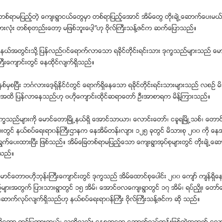
ခတစ္ရာမျပည့္တဲ့ ေက်းရြာငယ္ေတြမွာ တစ္ရာျပည့္ေအာင္ အိမ္ေတြ တိုးခ်ဲ႕ေဆာက္ေပးမယ
းလံုး တစ္စုတည္းေတာ့ မျဖစ္ဘူးေပါ့”ဟု ဗိုလ္ႀကီးသန္႔ဇင္က ဆက္ေျပာသည္။
ပည္နယ္အတြင္းသုိ႔ ျပန္လည္၀င္ေရာက္လာေသာ ရခုိင္တုိင္းရင္းသား ဒုကၡသည္မ်ားသည္ ေ
ႀကီးေက်ာင္းတြင္ ေနထုိင္လ်က္ရွိသည္။
ွစ္မွစၿပီး ဘဂၤလားေဒ့ရွ္ႏုိင္ငံတြင္ ေရာက္ရွိေနေသာ ရခုိင္တုိင္းရင္းသားမ်ားသည္ လစဥ္ မိ
ုအထိ ျပန္လာေနသည္ဟု ဗဟုိေက်ာင္းထုိင္ဆရာေတာ္ ဦးအာစာရက မိန္႔ၾကားသည္။
ုကၡသည္မ်ားကုိ ေမာင္ေတာၿမိဳ႕နယ္ရွိ ေအာင္သာယာ၊ ေလာင္းေတာ္၊ ငခူရၿမိဳ႕သစ္၊ ေတာင္
ားတြင္ နယ္စပ္ေရးရာ၀န္ႀကီးဌာနက ေနအိမ္တန္းလ်ား ၁၂၅ ခုတြင္ မိသားစု ၂၀၀ ကုိ ေနအိ
ြက္ေပးထားၿပီး ျဖစ္သည္။ အိမ္ေျခတစ္ရာမျပည့္ေသာ ေက်းရြာအုပ္စုမ်ားတြင္ တုိးခ်ဲ႕ေဆ
္သည္။
မာင္ေတာဗဟုိဘုန္းႀကီးေက်ာင္းတြင္ ဒုကၡသည္ အိမ္ေထာင္စုေပါင္း ၂၀၀ ေက်ာ္ က်န္ရွိေနၿ
မ်ားအတြက္ ျပားသားရြာတြင္ ၁၅ အိမ္၊ ေအာင္ဗလေက်းရြာတြင္ ၁၇ အိမ္၊ ရပ္ညိႇဳး ေတာ္ေ
ေဆာက္လုပ္လ်က္ရွိသည္ဟု နယ္စပ္ေရးရာ၀န္ႀကီး ဗိုလ္ႀကီးသန္႔ဇင္က ဆို သည္။