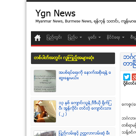
Ygn News
Myanmar News, Burmese News, ရန္ကုန္ သတင္း, က်န္းမာ
ျပည္တြင္း
ျပည္ပ
မႈခင္း
ႏုိင္ငံေရး
စီး
ဘဂၤလ
တစ္ပါတ္အတြင္း လူၾကည့္အမ်ားဆံုး
တာၿမ
အပစ္ရပ္ေရးကို ေနာက္အစိုးရနဲ႔ ေ
ဆြးေႏြးမယ္။
ပုိ႔စ္တင္ခ
၁၃ ႏွစ္ ေက်ာင္းသူနဲ႕ဗီဒီယို ရိုက္ျ
ေကဇူး|ေဖ
ပီး အြန္လိုင္း တင္တဲ့ ေက်ာင္းသား
( ၂ )
ဘဂၤလားေဒ
တစ္ရာမျ
သန္႔ဇင္က
ျပည္လမ္းႏွင့္ ဥကၠလာလမ္းဆုံ မီး