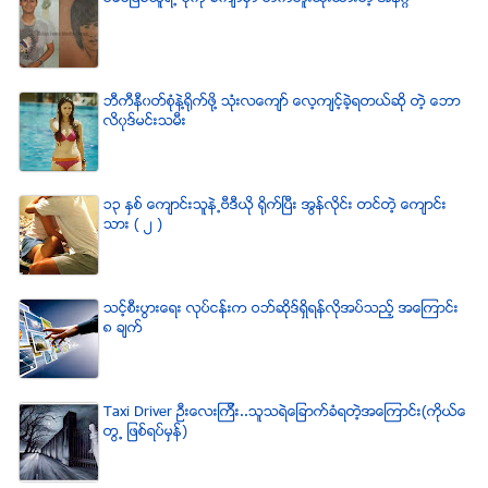
ဘီကီနီ၀တ္စံုနဲ႔႐ုိက္ဖို႔ သံုးလေက်ာ္ ေလ့က်င့္ခဲ့ရတယ္ဆို တဲ့ ေဘာ
လိ၀ုဒ္မင္းသမီး
၁၃ ႏွစ္ ေက်ာင္းသူနဲ႕ဗီဒီယို ရိုက္ျပီး အြန္လိုင္း တင္တဲ့ ေက်ာင္း
သား ( ၂ )
သင့္စီးပြားေရး လုပ္ငန္းက ဝဘ္ဆိုဒ္ရွိရန္လိုအပ္သည့္ အေၾကာင္း
၈ ခ်က္
Taxi Driver ဦးေလးၾကီး..သူသရဲေျခာက္ခံရတဲ့အေၾကာင္း(ကိုယ္ေ
တြ႕ ျဖစ္ရပ္မွန္)