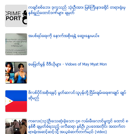
ကခ်င္စစ္ေဘး ဒုကၡသည္ သံုးဦးအား ျမစ္ႀကီးနားခရိုင္ တရားရံုးမွ
ႏွစ္ရွည္ေထာင္ဒဏ္မ်ား ခ်မွတ္
အပစ္ရပ္ေရးကို ေနာက္အစိုးရနဲ႔ ေဆြးေႏြးမယ္။
ေမျမတ္မြန္ ဗီဒီယုိမ်ား - Vidoes of May Myat Mon
ဖိလစ္ပိုင္အစိုးရႏွင့္ မြတ္ဆလင္သူပုန္တို႔ ၿငိမ္းခ်မ္းေရးစာခ်ဳပ္ ခ်ဳပ္
ဆိုမည္
ကေလး(၁၃)ဦးေသဆံုးခဲ့ေသာ ၄၈ လမ္းမီးေလာင္မႈတြင္ ေထာင္ ၈
ႏွစ္စီ ခ်မွတ္ခံရသည့္ ဗလီဆရာ ႏွစ္ဦး ဥပေဒအတိုင္း အထက္တ
ရားရံုးအဆင့္ဆင့္သို႔ အယူခံဆက္တက္မည္ (video)