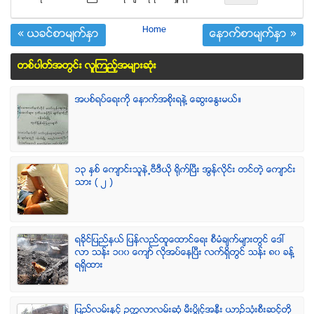
Home
« ယခင္စာမ်က္ႏွာ
ေနာက္စာမ်က္ႏွာ »
တစ္ပါတ္အတြင္း လူၾကည့္အမ်ားဆံုး
အပစ္ရပ္ေရးကို ေနာက္အစိုးရနဲ႔ ေဆြးေႏြးမယ္။
၁၃ ႏွစ္ ေက်ာင္းသူနဲ႕ဗီဒီယို ရိုက္ျပီး အြန္လိုင္း တင္တဲ့ ေက်ာင္း
သား ( ၂ )
ရခုိင္ျပည္နယ္ ျပန္လည္ထူေထာင္ေရး စီမံခ်က္မ်ားတြင္ ေဒၚ
လာ သန္း ၁၀၀ ေက်ာ္ လုိအပ္ေနၿပီး လက္ရွိတြင္ သန္း ၈၀ ခန္႔
ရရွိထား
ျပည္လမ္းႏွင့္ ဥကၠလာလမ္းဆုံ မီးပြိဳင့္အနီး ယာဥ္သုံးစီးဆင့္တို