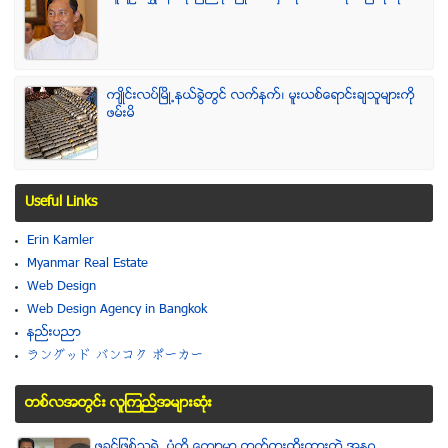
က်ဳိင္းလပ္ၿမိဳ႕နယ္ခြဲတြင္ လက္နက္၊ မူးယစ္ေရာင္းခ်သူမ်ားကို
ဖမ္းမိ
Useful Links
Erin Kamler
Myanmar Real Estate
Web Design
Web Design Agency in Bangkok
နည္းပညာ
ラングッド バンコク ポーカー
တစ္လအတြင္း လူၾကည္႔အမ်ားဆံုး
ဖခင္ျဖစ္သူရဲ႕ ပံုကို ေက်ာမွာ တက္တူးထိုးထားတဲ့ အနဂၢ