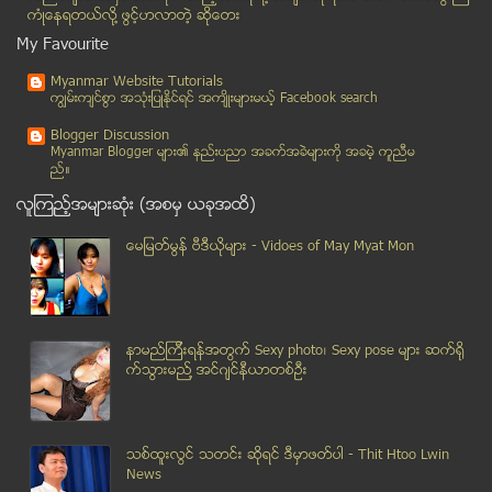
မႏၲေလး ဘူတာႀကီး အနီးတြင္ ၿပိဳင္ကားတစ္စီး လမ္းလယ္ကြ...
ကံဳေနရတယ္လို႔ ဖြင့္ဟလာတဲ့ ဆုိေတး
တံတားျဖဴတြင္ ၁၅ မိနစ္အတြင္း ယာဥ္တိုက္မႈ ႏွစ္ႀကိမ္ျ...
My Favourite
ယူကရိန္း အက်ပ္အတည္းကို သံတမန္ေရး နည္းလမ္းျဖင့္ ေျဖ...
Myanmar Website Tutorials
ျမန္မာႏိုင္ငံဆိုင္ရာ လူ႔အခြင့္အေရး အထူးကိုယ္စားလွယ...
ကၽြမ္းက်င္စြာ အသုံးျပဳႏုိင္ရင္ အက်ိဳးမ်ားမယ့္ Facebook search
ေနျပည္ေတာ္ဘုန္းႀကီးေက်ာင္းေတြ တရားစြဲခံေနရ
Blogger Discussion
တ႐ုတ္ေလယာဥ္အနီး ေျမာက္ကိုရီးယား ဒံုးက်ည္ျဖတ္သန္း လ...
Myanmar Blogger မ်ား၏ နည္းပညာ အခက္အခဲမ်ားကုိ အခမဲ့ ကူညီမ
ည္။
ယန္း သန္း ၈၀၀ ကုန္က်သည့္ သာေကတ လွ်ပ္စစ္ဓာတ္အားေပး ...
လူၾကည့္အမ်ားဆုံး (အစမွ ယခုအထိ)
ယူကရိန္း သံခ်ပ္ကာတပ္မဟာ စစ္ေရးျပင္ဆင္မႈ ျပဳလုပ္
တိုက္တန္းနစ္ ႏွင့္ သေဘၤာ ႏွစ္စင္း ႏွစ္ျမွဳပ္မွုမွာ...
ေမျမတ္မြန္ ဗီဒီယုိမ်ား - Vidoes of May Myat Mon
၂နာရီၾကာ ေပ်ာက္ေနခဲ႔တဲ႔ မေလးေလယာဥ္တစ္စီး ပယ္လယ္ထဲပ...
တယ္လီေနာမွ ဆင္းမ္ကတ္မ်ား စတင္ေရာင္းခ်ခ်ိန္တြင္ ဟန္...
ေတာင္ကိုရီးယား ႏုိင္ငံသည္ ၂ဝ၂၂ ခုႏွစ္တြင္ စစ္ဘက္ရွ...
နာမည္ၾကီးရန္အတြက္ Sexy photo၊ Sexy pose မ်ား ဆက္ရို
အိုင္ဘီအမ္ကြန္ျပဴတာစက္ရုံက တရုတ္အလုပ္သမားမ်ား ရပို...
က္သြားမည္႔ အင္ဂ်င္နီယာတစ္ဦး
အင္ဒိုနီးရွား ေတာ မီး ေၾကာင့္ မီးခိုးျမဴ ဖံုးလႊမ္း
မ်က္ႏွာသစ္ရာမွာ အႀကီးဆံုးအမွား(၁၀)ခ်က္ - အပိုင္း (၁)
စေန၊တနဂၤေနြအတြက္ UV index အေျခအေန
သစ္ထူးလြင္ သတင္း ဆုိရင္ ဒီမွာဖတ္ပါ - Thit Htoo Lwin
ပန္းေရာင္ဆာရီဝတ္ အိႏၵိယအမ်ဳိးသမီး သူရဲေကာင္းမ်ား
News