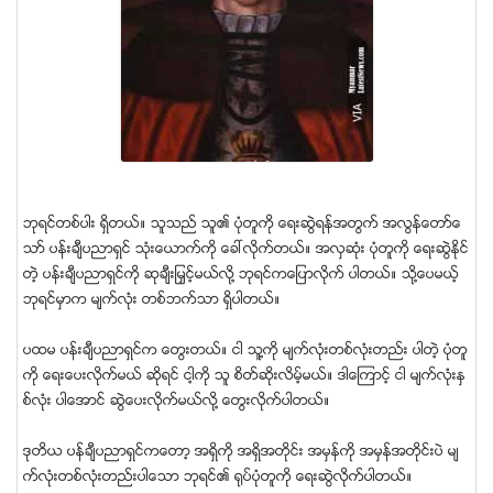
ဘုရင္တစ္ပါး ရိွတယ္။ သူသည္ သူ၏ ပံုတူကို ေရးဆြဲရန္အတြက္ အလြန္ေတာ္ေ
သာ္ ပန္းခ်ီပညာရွင္ သံုးေယာက္ကို ေခၚလိုက္တယ္။ အလွဆံုး ပံုတူကို ေရးဆြဲနိုင္
တဲ့ ပန္းခ်ီပညာရွင္ကို ဆုခ်ီးျမွင့္မယ္လို႔ ဘုရင္ကေျပာလိုက္ ပါတယ္။ သို႔ေပမယ့္
ဘုရင္မွာက မ်က္လံုး တစ္ဘက္သာ ရိွပါတယ္။
ပထမ ပန္းခ်ီပညာရွင္က ေတြးတယ္။ ငါ သူ႔ကို မ်က္လံုးတစ္လံုးတည္း ပါတဲ့ ပံုတူ
ကို ေရးေပးလိုက္မယ္ ဆိုရင္ ငါ့ကို သူ စိတ္ဆိုးလိမ့္မယ္။ ဒါေၾကာင့္ ငါ မ်က္လံုးနွ
စ္လံုး ပါေအာင္ ဆြဲေပးလိုက္မယ္လို႔ ေတြးလိုက္ပါတယ္။
ဒုတိယ ပန္ခ်ီပညာရွင္ကေတာ့ အရိွကို အရိွအတိုင္း အမွန္ကို အမွန္အတိုင္းပဲ မ်
က္လံုးတစ္လံုးတည္းပါေသာ ဘုရင္၏ ရုပ္ပံုတူကို ေရးဆြဲလိုက္ပါတယ္။