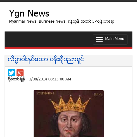
Ygn News
Myanmar News, Burmese News, ရန္ကုန္ သတင္း, က်န္းမာေရး
Main Menu
T
o
g
g
လိမၼာပါးနပ္ေသာ ပန္းခ်ီပညာရွင္
l
e
n
a
ပုိ႔စ္တင္ခ်ိန္
- 3/08/2014 08:13:00 AM
v
i
g
a
t
i
o
n