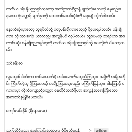
တတိယ ပန္းခ်ီပညာရွင္ကေတာ့ အသိဥာဏ္ရိွစြာနဲ႔ မ်က္လံုးေလးကို ေမွးစဥ္းေ
နေသာ ပံုသ႑န္ မ်က္နွာကို ေဘးတစ္ေစာင္းပံုစံကို ေရးဆြဲ လိုက္ပါတယ္။
ေနာက္ဆံုးမွာေတာ့ ဘုရင္ထံသို႔ ပံုတူပန္းခ်ီကားေတြကို ပို႔ေပးရပါတယ္။ ပန္းခ်ီ
ကား သံုးကားစလံုး ဟာလည္း အလြန္ပင္ လွပါတယ္။ သို႔ေပမယ့္ ဘုရင္ဟာ အေ
ကာင္းဆံုး ပန္းခ်ီပညာရွင္ဆုကို တတိယ ပန္းခ်ီပညာရွင္ကို ေပးလိုက္ ပါေတာ့တ
ယ္။
သင္ခန္းစာ-
လူေတြ၏ စိတ္ဟာ တစ္ေယာက္နဲ႔ တစ္ေယာက္မတူညီၾကဘူး။ အရိွကို အရိွအတို
င္း ၾကိဳက္တဲ့သူ ရိွၾကေပမယ့္ တခ်ိဳ႕ၾကေတာ့လည္း မၾကိဳက္ျပန္ဘူး။ ဒါေၾကာင့္ ေ
လာကမွာ လိုက္ေလ်ာညီေထြစြာ ေနထိုင္တတ္ဖို႔ဟာ အလြန္အေရးၾကီးေသာ
အရာတစ္ခုျဖစ္ေပတယ္။
ေက်ာ္လင္းနိုင္ (ရိုးရာေလး)
သက္ဆုိင္ေသာ အေၾကာင္းအရာမ်ား ပုိမုိဖတ္ရႈရန္ ===>
articles