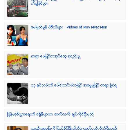
က္မႈျဖစ္ပြား
ေမျမတ္မြန္ ဗီဒီယုိမ်ား - Vidoes of May Myat Mon
ဆရာ ေဖျမင့္စာအုပ္ေတြ စုစည္းမူ႕
၁၃ ႏွစ္သမီးကို ေပါင္းသင္းမိသျဖင့္ အဓမၼမႈျဖင့္ တရားစြဲခံရ
ျမန္မာ့စီးပြားေရးကို ခရိုနီမ်ားက ဆက္လက္ ခ်ဳပ္ကိုင္ဥိီးမည္
သူရဦးေရႊမန္းကို ျပည္ခိုင္ျဖိဳးပါတီမွ ထုတ္ပယ္လိုက္ျပီဟုဆို