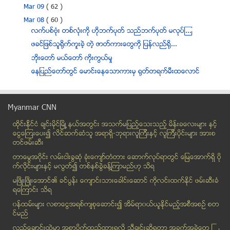
Mar 09
( 62 )
Mar 08
( 60 )
လက္ပစ္ဗံုး တစ္လံုးကို ဟိုဘက္ပုတ္ သည္ဘက္ပုတ္ မလုပ္ၾ...
ဖခင္ျဖစ္သူ႐ိုက္ကူးခဲ့ တဲ့ ဇာတ္ကားေတြကို ျပန္လည္႐ို...
ဘုိးေတာ္ မယ္ေတာ္ ကုိးကြယ္မႈ
ေနျပည္ေတာ္တြင္ ေမာင္းေနေသာကားမွ ရုတ္တရက္မီးထေလာင္
အရွိန္မထိန္းႏိုင္ေသာယာဥ္ တိမ္းေမွာက္၍ ၄ ဦးေသ၊ ၁၄ ...
မေလးရွား ေလယာဥ္ ေပ်ာက္ဆုံးမႈ ေနာက္ဆက္တဲြ သတင္း
Myanmar CNN
ဖုန္းျဖင့္လွ်ပ္စစ္မီတာခ ေပးေဆာင္သည့္စနစ္ ယခုႏွစ္စမည္
ထိုင္းနို္င္ငံ ခ်င္းမိုင္ျမိဳ ့နယ္အတြင္း အသက္မျပည့္ေသးသည့္ မိန္းခေလးမ်ား နွင့္
ျပည္တြင္းထုတ္အရက္၊ ဘီယာမ်ားကို လာမည့္ ဘ႑ာႏွစ္မွစ၍ ...
ေငြေၾကးေပး၍ လိင္ဆက္ဆံသူ အရာရွိ-ဘုရားလူၾကီးနွင့္ လူၾကီးပိုင္းမ်ား အားစ
ဆႏၵၿပမွုမ်ားၿဖစ္ပြားခဲ့သည့္ ေၿမာက္ဥကၠလာ ႏွင့္ သဃၤန...
တင္ဖမ္းဆီး
အပစ္ရပ္ေရး မရရေအာင္လုပ္မယ္လို႔ ကာခ်ဳပ္မင္းေအာင္လိႈ...
တာေမြအ၀ိုင္း လမ္းငါးခြဆံု ခံုးေက်ာ္တံတား ေဆာက္လုပ္ရာတြင္ ေျမေအာက္ရွိ ပို
ဇနီးေမာင္ႏွံ စကားမ်ားရာမွ ဇနီးကိုသတ္ၿပီး ကိုယ့္ကို...
က္လိုင္းမ်ားႏွင့္ မလြတ္၍ တစ္ႏွစ္ခြဲခန္႔ၾကာမည္ဟု သိရ
KNU ဥကၠဌကို ကာကြယ္ေရးဦးစီးခ်ုပ္ လက္ခံေတြ့ဆံု
မၿဖိဳးၿဖိဳးေအာင္၏ ခင္ပြန္း ေက်ာင္းသားေခါင္းေဆာင္ ကိုလင္းထက္ႏိုင္ ဖမ္းဆီးခံ
ရေၾကာင္း သိရ
ကေလးျငိမ္ေအာင္ ဘိန္းအစားထုိးမူးယစ္ေဆး မက္သဒုန္း တု...
၀န္ထမ္းမ်ား လစာေငြအရစ္က်စုေဆာင္း၍ အိမ္ရာ၀ယ္ယူႏုိင္မည့္အစီအစဥ္ စတ
စစ္ေတြ ဒါးပိုင္ဘဂၤလီရြာမီးေလာင္၊ အိမ္ ၃၆ လံုးမီးထဲပါ
င္မည္
ကေလးမ်ား နဲ႔ ႏွာေခါင္းေသြးယိုျခင္း
လည္ေခ်ာင္းထဲမွာ အစာပိုက္ထည့္ထားရလုိ႔ သီခ်င္းဆုိရတာ အခက္အခဲေတြ ႀ