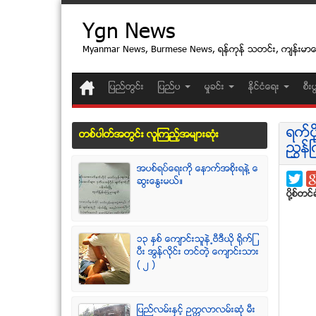
Ygn News
Myanmar News, Burmese News, ရန္ကုန္ သတင္း, က်န္းမာ
ျပည္တြင္း
ျပည္ပ
မႈခင္း
ႏုိင္ငံေရး
စီး
ရက္ပ
တစ္ပါတ္အတြင္း လူၾကည့္အမ်ားဆံုး
ညႊန္
အပစ္ရပ္ေရးကို ေနာက္အစိုးရနဲ႔ ေ
ဆြးေႏြးမယ္။
ပုိ႔စ္တင္ခ
၁၃ ႏွစ္ ေက်ာင္းသူနဲ႕ဗီဒီယို ရိုက္ျ
ပီး အြန္လိုင္း တင္တဲ့ ေက်ာင္းသား
( ၂ )
ျပည္လမ္းႏွင့္ ဥကၠလာလမ္းဆုံ မီး