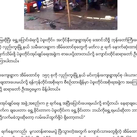
ျမဆိုၿပီး ေရႊ႕ေျပာင္းခံရလို႔ ပဲခူးတိုင္း၊ အလိုင္နီေက်းရြာအုပ္စု ေအာင္သိဒၶိ ဘုန္းေတာ္ႀကီးေက
ဲ့ လွည္းကူးၿမိဳ႕နယ္ သမီးေလးရြာက အိမ္ေထာင္စုေတြကို မတ္လ ၉ ရက္ ေနာက္ဆံုးထား
က္သိမ္းဖို႔ ပဲခူးတိုင္းအုပ္ခ်ဳပ္ေရးအဖြဲ႔က စာေပးပို႔ထားတယ္လို႔ ေက်ာင္းထိုင္ဆရာေတာ္ 
္႔ၾကားပါတယ္။
က်းရြာက အိမ္ေထာင္စု ၁၅၇ စုကို လွည္းကူးၿမိဳ႕နယ္ မင္းကုန္းေက်းရြာအုပ္စု ၀ါးယားက
ခ်ထားေပးမယ္လို႔ ရန္ကုန္တိုင္းအစိုးရက စီစဥ္ထားခ်ိန္မွာ ပဲခူးတိုင္းအစိုးရအဖြဲ႔က အေၾ
႔ ဆရာေတာ္ ဦးအဂၢဓမၼက မိန္႔ပါတယ္။
ုင္းအုပ္ခ်ဳပ္ေရး အဖြဲ႕အစည္းက ၉ ရက္ေန႔ အၿပီးေျပာင္းေပးရမယ္လို႔ စာပို႔တယ္၊ ေနရာခ်
ဘက္က ခ်ေပးတာ၊ ေရႊ႕ခိုင္းတာက ပဲခူးတိုင္းက ေရႊ႕ခိုင္းတာ၊ ဘယ္ကိုေရႊ႕ရမယ္ဆိုတာ ဘ
ို႔လက္မခံဘူးဆိုေတာ့ လမ္းေပၚထြက္ဖို႔ပဲ ရွိေတာ့တယ္"
ရက္ေန႔ကလည္း မူလတန္းစာေမးပြဲ ၿပီးသြားတဲ့အတြက္ ေက်ာင္းသားေတြရွိတဲ့ အိမ္ေထာင