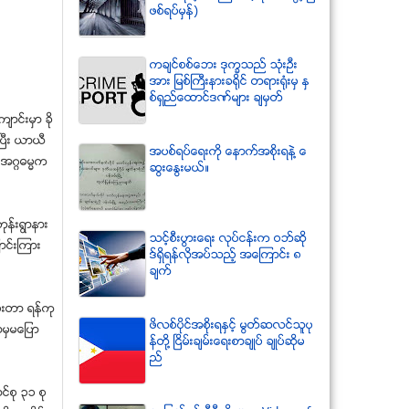
ဖစ္ရပ္မွန္)
ကခ်င္စစ္ေဘး ဒုကၡသည္ သံုးဦး
အား ျမစ္ႀကီးနားခရိုင္ တရားရံုးမွ ႏွ
စ္ရွည္ေထာင္ဒဏ္မ်ား ခ်မွတ္
်ာင္းမွာ ခို
ၿပီး ယာယီ
အပစ္ရပ္ေရးကို ေနာက္အစိုးရနဲ႔ ေ
ဦးအဂၢဓမၼက
ဆြးေႏြးမယ္။
ုန္းရြာနား
သင့္စီးပြားေရး လုပ္ငန္းက ဝဘ္ဆို
ကာင္းၾကား
ဒ္ရွိရန္လိုအပ္သည့္ အေၾကာင္း ၈
ခ်က္
ေပးတာ ရန္ကု
ဖိလစ္ပိုင္အစိုးရႏွင့္ မြတ္ဆလင္သူပု
ာမွမေျပာ
န္တို႔ ၿငိမ္းခ်မ္းေရးစာခ်ဳပ္ ခ်ဳပ္ဆိုမ
ည္
္စု ၃၁ စု