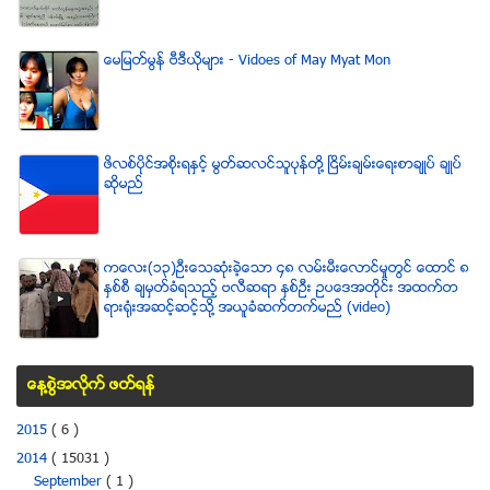
ေမျမတ္မြန္ ဗီဒီယုိမ်ား - Vidoes of May Myat Mon
ဖိလစ္ပိုင္အစိုးရႏွင့္ မြတ္ဆလင္သူပုန္တို႔ ၿငိမ္းခ်မ္းေရးစာခ်ဳပ္ ခ်ဳပ္
ဆိုမည္
ကေလး(၁၃)ဦးေသဆံုးခဲ့ေသာ ၄၈ လမ္းမီးေလာင္မႈတြင္ ေထာင္ ၈
ႏွစ္စီ ခ်မွတ္ခံရသည့္ ဗလီဆရာ ႏွစ္ဦး ဥပေဒအတိုင္း အထက္တ
ရားရံုးအဆင့္ဆင့္သို႔ အယူခံဆက္တက္မည္ (video)
ေန႔စြဲအလိုက္ ဖတ္ရန္
2015
( 6 )
2014
( 15031 )
September
( 1 )