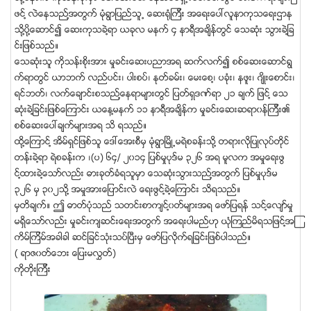
ဖင္႔ လဲေနသည္႔အတြက္ မံုရြာျပည္သူ႕ ေဆးရံုၾကီး အေရးေပၚလူနာကုသေရးဌာန
သို႔ပို႔ေဆာင္၍ ေဆးကုသခဲ႔ရာ ယခုလ မနက္ ၄ နာရီအခ်ိန္တြင္ ေသဆံုး သြားခဲ႔ျခ
င္းျဖစ္သည္။
ေသဆံုးသူ ကိုသန္းစိုးအား မႈခင္းေဆးပညာအရ ဆက္လက္၍ စစ္ေဆးေဆာင္ရြ
က္ရာတြင္ ယာဘက္ လည္ပင္း၊ ပါးစပ္၊ ႏုတ္ခမ္း၊ ေမးေစ႔၊ ပခံုး၊ နဖူး၊ ဂ်ိဳးေစာင္း၊
ရင္ဘတ္၊ လက္ေခ်ာင္းစသည္႔ေနရာမ်ားတြင္ ျပတ္ရွဒဏ္ရာ ၂၁ ခ်က္ ျဖင္႔ ေသ
ဆံုးခဲ႔ျခင္းျဖစ္ေၾကာင္း ယေန႔မနက္ ၁၁ နာရီအခ်ိန္က မႈခင္းေဆးဆရာ၀န္ၾကီး၏
စစ္ေဆးေပၚခ်က္မ်ားအရ သိ ရသည္။
ထို႔ေၾကာင္႔ အိမ္ရွင္ျဖစ္သူ ေဒၚေအးစီမွ မံုရြာျမိဳ႕မရဲစခန္းသို႔ တရားလိုျပဳလုပ္တိုင္
တန္းခဲ႔ရာ ရဲစခန္းက ၊(ပ) ၆၄/ ၂၀၁၄ ျပစ္မႈပုဒ္မ ၃၂၆ အရ မူလက အမႈေရးဖြ
င္႔ထားခဲ႔ေသာ္လည္း ဓားခုတ္ခံရသူမွာ ေသဆံုးသြားသည္႔အတြက္ ျပစ္မႈပုဒ္မ
၃၂၆ မွ ၃၀၂သို႔ အမႈအားေျပာင္းလဲ ေရးဖြင္႔ခဲ႔ေၾကာင္း သိရသည္။
မွတိခ်က္။ ဤ ဓာတ္ပံုသည္ သတင္းစာက်င္႔၀တ္မ်ားအရ ေဖာ္ျပရန္ သင္႔ေလ်ာ္မႈ
မရွိေသာ္လည္း မႈခင္းက်ဆင္းေရးအတြက္ အေရးပါမည္ဟု ယံုၾကည္မိရသျဖင္႔အၾ
ကိမ္ၾကိမ္အခါခါ ဆင္ျခင္သံုးသပ္ျပီးမွ ေဖာ္ျပလိုက္ရျခင္းျဖစ္ပါသည္။
( ရာဇ၀တ္ေဘး ေျပးမလႊတ္)
ကိုတိုးၾကီး