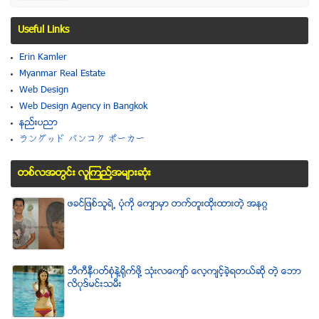
Useful Links
Erin Kamler
Myanmar Real Estate
Web Design
Web Design Agency in Bangkok
နည္းပညာ
ラングッド バンコク ポーカー
တစ္လအတြင္း လူၾကည္႔အမ်ားဆံုး
ဖခင္ျဖစ္သူရဲ႕ ပံုကို ေက်ာမွာ တက္တူးထိုးထားတဲ့ အနဂၢ
ဘီကီနီ၀တ္စံုနဲ႔႐ုိက္ဖို႔ သံုးလေက်ာ္ ေလ့က်င့္ခဲ့ရတယ္ဆို တဲ့ ေဘာ
လိ၀ုဒ္မင္းသမီး