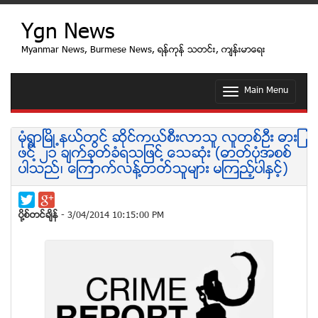
Ygn News
Myanmar News, Burmese News, ရန္ကုန္ သတင္း, က်န္းမာေရး
Main Menu
T
o
g
g
မံုရြာျမိဳ႕နယ္တြင္ ဆိုင္ကယ္စီးလာသူ လူတစ္ဦး ဓားျ
l
ဖင္႔ ၂၁ ခ်က္ခုတ္ခံရသျဖင္႔ ေသဆံုး (ဓာတ္ပုံအစစ္
e
ပါသည္၊ ေၾကာက္လန္႔တတ္သူမ်ား မၾကည့္ပါႏွင့္)
n
a
v
i
ပုိ႔စ္တင္ခ်ိန္
- 3/04/2014 10:15:00 PM
g
a
t
i
o
n