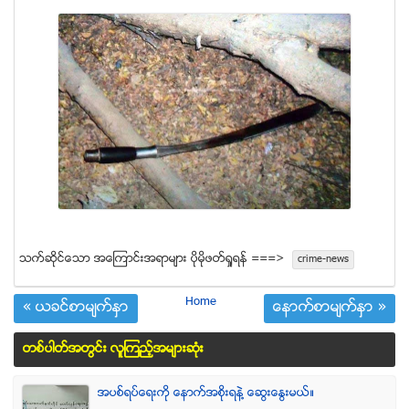
သက္ဆုိင္ေသာ အေၾကာင္းအရာမ်ား ပုိမုိဖတ္ရႈရန္ ===>
crime-news
Home
« ယခင္စာမ်က္ႏွာ
ေနာက္စာမ်က္ႏွာ »
တစ္ပါတ္အတြင္း လူၾကည့္အမ်ားဆံုး
အပစ္ရပ္ေရးကို ေနာက္အစိုးရနဲ႔ ေဆြးေႏြးမယ္။