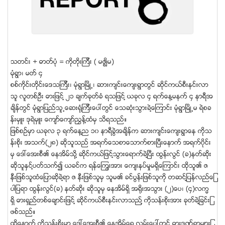
သတင္း + ဓာတ္ပံု = ကိုတိုးၾကီး ( မဇၥ်ိမ)
မံုရြာ၊ မတ္ ၄
စစ္ကိုင္းတိုင္းေဒသၾကီး၊ မံုရြာျမိဳ႕၊ ဆားက်င္းေက်းရြာတြင္ ဆိုင္ကယ္စီးနင္းလာ
သူ လူတစ္ဦး ဓားျဖင္႔ ၂၁ ခ်က္ခုတ္ခံ ရသျဖင္႔ ယခုလ ၄ ရက္ေန႔မနက္ ၄ နာရီအ
ခ်ိန္တြင္ မံုရြာျပည္သူ႕ေဆးရံုၾကီးေပၚတြင္ ေသဆံုးသြားခဲ႔ေၾကာင္း မံုရြာျမိဳ႕မ ရဲစခ
န္းမွဴး ဒုရဲမွဴး ေက်ာ္ေက်ာ္ညႊန္႔ထံမွ သိရသည္။
ျဖစ္စဥ္မွာ ယခုလ ၃ ရက္ေန႔ည ၁၀ နာရီခြဲအခ်ိန္က ဆားက်င္းေက်းရြာေန ကိုသ
န္းစိုး အသက္(၂၈) ဆိုသူသည္ အရက္ေသစာေသာက္စားျပီးေနာက္ အရက္၀ိုင္း
မွ ေဒၚေအးစီ၏ ေနအိမ္သို႔ ဆိုင္ကယ္ျဖင္႔သြားေရာက္ခဲ႔ျပီး ထြန္းလြင္ (ခ)နတ္ဆိုး
ဆိုသူႏွင္႔ပတ္သက္၍ ယခင္က ရန္ေၾကြးအား ေက်းနပ္မႈမရွိေၾကာင္း ထိုသူ၏ ဇ
နီးျဖစ္သူထံေျပာဆိုခဲ႔ရာ ဇ နီးျဖစ္သူမွ သူမ၏ ခင္ပြန္းျဖစ္သူကို တဆင္႔ျပန္လည္ေျ
ပာျပရာ ထြန္းလြင္(ခ) နတ္ဆိုး ဆိုသူမွ ေနအိမ္ရွိ အရိုးအသြား (၂)ေပ၊ (၄)လကၼ
ရွိ ဓားရွည္တစ္ေခ်ာင္းျဖင္႔ ဆိုင္ကယ္စီးနင္းလာသည္႔ ကိုသန္းစိုးအား ခုတ္ခဲ႔ျခင္းျ
ဖစ္သည္။
ထို႔ေနာက္ ကိုသန္းစိုးမွာ ေဒၚေအးစီ၏ ေနအိမ္ေရွ႕လမ္းေပၚတြင္ ဓားဒဏ္ရာမ်ားျ