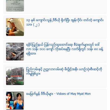
၁၃ ႏွစ္ ေက်ာင္းသူနဲ႕ဗီဒီယို ရိုက္ျပီး အြန္လိုင္း တင္တဲ့ ေက်ာင္း
သား ( ၂ )
ရခုိင္ျပည္နယ္ ျပန္လည္ထူေထာင္ေရး စီမံခ်က္မ်ားတြင္ ေဒၚ
လာ သန္း ၁၀၀ ေက်ာ္ လုိအပ္ေနၿပီး လက္ရွိတြင္ သန္း ၈၀ ခန္႔
ရရွိထား
ျပည္လမ္းႏွင့္ ဥကၠလာလမ္းဆုံ မီးပြိဳင့္အနီး ယာဥ္သုံးစီးဆင့္တို
က္မႈျဖစ္ပြား
ေမျမတ္မြန္ ဗီဒီယုိမ်ား - Vidoes of May Myat Mon