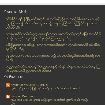
က်ိဳက္ထီးရိုးဘုရား ထီးေတာ္ အသစ္တင္ရန္ ေလွ်ာက္ထားမႈ...
ဖားကန္႔ေဒသတြင္ ေရအရင္းအျမစ္မ်ား ပ်က္စီးၿပီး ေရပုိမ...
Myanmar CNN
အိႏၵိယ လုပ္ငန္းရွင္ကို လိမ္လည္မွုနဲ႔ ႐ုံးတင္
ထိုင္းနို္င္ငံ ခ်င္းမိုင္ျမိဳ ့နယ္အတြင္း အသက္မျပည့္ေသးသည့္ မိန္းခေလးမ်ား နွင့္
တစ္ညလံုး အလုပ္လုပ္ဖို႕လုိအပ္လာရင္
ေငြေၾကးေပး၍ လိင္ဆက္ဆံသူ အရာရွိ-ဘုရားလူၾကီးနွင့္ လူၾကီးပိုင္းမ်ား အားစ
ဗုံးသီးေဟာင္းအား တုတ္ျဖင့္႐ိုက္ကစားရာက ေပါက္ကြဲ၍ ေ...
တင္ဖမ္းဆီး
အၿငိမ္းစား ဗိုလ္ခ်ဳပ္မွဴးႀကီးသန္းေရႊ အေၾကာင္း ႐ုပ္...
တာေမြအ၀ိုင္း လမ္းငါးခြဆံု ခံုးေက်ာ္တံတား ေဆာက္လုပ္ရာတြင္ ေျမေအာက္ရွိ ပို
ေခြးနဲ႔လက္ထပ္ရတဲ့ ကေလးငယ္
က္လိုင္းမ်ားႏွင့္ မလြတ္၍ တစ္ႏွစ္ခြဲခန္႔ၾကာမည္ဟု သိရ
စူပါမားကစ္မွာတင္ေရာင္းတဲ႔ ကိတ္ထဲမွာ ႂကြက္ေသေတြ႔႐ွိ
မၿဖိဳးၿဖိဳးေအာင္၏ ခင္ပြန္း ေက်ာင္းသားေခါင္းေဆာင္ ကိုလင္းထက္ႏိုင္ ဖမ္းဆီးခံ
ရေၾကာင္း သိရ
ဗီယက္နမ္တို႔၏ ပထမဦးဆံုးေရငုပ္သေဘၤာ
၀န္ထမ္းမ်ား လစာေငြအရစ္က်စုေဆာင္း၍ အိမ္ရာ၀ယ္ယူႏုိင္မည့္အစီအစဥ္ စတ
ေက်ာက္ျဖဴ အထူး စီးပြားေရးဇုန္ ေဖာ္ေဆာင္ေရး ဒုတိယ အ...
င္မည္
၀န္ႀကီး ဦးခင္ရီ တိုင္းရင္းသားမ်ား အေပၚ ႏိုင္ငံေရး...
လည္ေခ်ာင္းထဲမွာ အစာပိုက္ထည့္ထားရလုိ႔ သီခ်င္းဆုိရတာ အခက္အခဲေတြ ႀ
လူမည္းျဖစ္ေနျခင္းေၾကာင့္ အဂၤလန္ အသင္းေခါင္းေဆာင္ရာ...
ကံဳေနရတယ္လို႔ ဖြင့္ဟလာတဲ့ ဆုိေတး
အသံဖမ္းတဲ့ေဆာ့၀ဲ(အရမ္းေကာင္းတာက အခ်ိန္ဇယားနဲ ့ ဖမ္...
My Favourite
မံုရြာျမိဳ႕နယ္တြင္ ဆိုင္ကယ္စီးလာသူ လူတစ္ဦး ဓားျဖင...
Myanmar Website Tutorials
First Eleven မွ ေပးအပ္သည့္ ျမန္မာ့အေကာင္းဆံုး ေဘာလ...
ကၽြမ္းက်င္စြာ အသုံးျပဳႏုိင္ရင္ အက်ိဳးမ်ားမယ့္ Facebook search
မိုးထိမိုးမိေရႊလုပ္သားမ်ား၏သပိတ္စခန္း ၿဖိဳခြင္းခံရ
Blogger Discussion
အေမ့ ေမတၱာ
Myanmar Blogger မ်ား၏ နည္းပညာ အခက္အခဲမ်ားကုိ အခမဲ့ ကူညီမ
ည္။