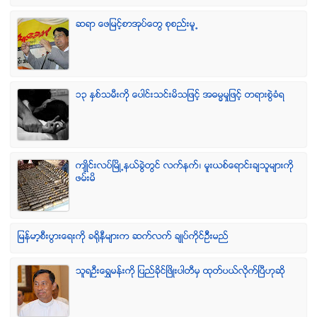
ဆရာ ေဖျမင့္စာအုပ္ေတြ စုစည္းမူ႕
၁၃ ႏွစ္သမီးကို ေပါင္းသင္းမိသျဖင့္ အဓမၼမႈျဖင့္ တရားစြဲခံရ
က်ဳိင္းလပ္ၿမိဳ႕နယ္ခြဲတြင္ လက္နက္၊ မူးယစ္ေရာင္းခ်သူမ်ားကို
ဖမ္းမိ
ျမန္မာ့စီးပြားေရးကို ခရိုနီမ်ားက ဆက္လက္ ခ်ဳပ္ကိုင္ဥိီးမည္
သူရဦးေရႊမန္းကို ျပည္ခိုင္ျဖိဳးပါတီမွ ထုတ္ပယ္လိုက္ျပီဟုဆို