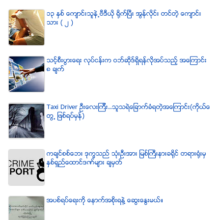
၁၃ ႏွစ္ ေက်ာင္းသူနဲ႕ဗီဒီယို ရိုက္ျပီး အြန္လိုင္း တင္တဲ့ ေက်ာင္း
သား ( ၂ )
သင့္စီးပြားေရး လုပ္ငန္းက ဝဘ္ဆိုဒ္ရွိရန္လိုအပ္သည့္ အေၾကာင္း
၈ ခ်က္
Taxi Driver ဦးေလးၾကီး..သူသရဲေျခာက္ခံရတဲ့အေၾကာင္း(ကိုယ္ေ
တြ႕ ျဖစ္ရပ္မွန္)
ကခ်င္စစ္ေဘး ဒုကၡသည္ သံုးဦးအား ျမစ္ႀကီးနားခရိုင္ တရားရံုးမွ
ႏွစ္ရွည္ေထာင္ဒဏ္မ်ား ခ်မွတ္
အပစ္ရပ္ေရးကို ေနာက္အစိုးရနဲ႔ ေဆြးေႏြးမယ္။