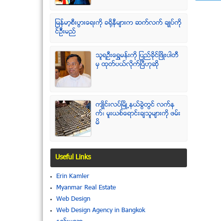
ျမန္မာ့စီးပြားေရးကို ခရိုနီမ်ားက ဆက္လက္ ခ်ဳပ္ကို
င္ဥိီးမည္
သူရဦးေရႊမန္းကို ျပည္ခိုင္ျဖိဳးပါတီ
မွ ထုတ္ပယ္လိုက္ျပီဟုဆို
က်ဳိင္းလပ္ၿမိဳ႕နယ္ခြဲတြင္ လက္န
က္၊ မူးယစ္ေရာင္းခ်သူမ်ားကို ဖမ္း
မိ
Useful Links
Erin Kamler
Myanmar Real Estate
Web Design
Web Design Agency in Bangkok