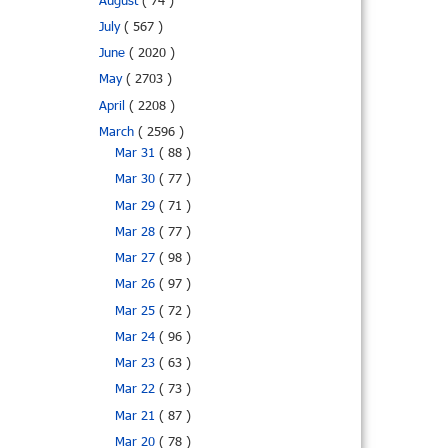
August
( 74 )
July
( 567 )
June
( 2020 )
May
( 2703 )
April
( 2208 )
March
( 2596 )
Mar 31
( 88 )
Mar 30
( 77 )
Mar 29
( 71 )
Mar 28
( 77 )
Mar 27
( 98 )
Mar 26
( 97 )
Mar 25
( 72 )
Mar 24
( 96 )
Mar 23
( 63 )
Mar 22
( 73 )
Mar 21
( 87 )
Mar 20
( 78 )